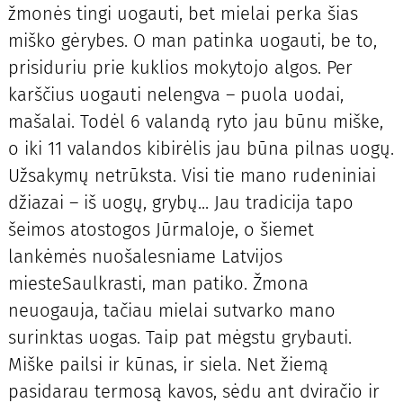
žmonės tingi uogauti, bet mielai perka šias
miško gėrybes. O man patinka uogauti, be to,
prisiduriu prie kuklios mokytojo algos. Per
karščius uogauti nelengva – puola uodai,
mašalai. Todėl 6 valandą ryto jau būnu miške,
o iki 11 valandos kibirėlis jau būna pilnas uogų.
Užsakymų netrūksta. Visi tie mano rudeniniai
džiazai – iš uogų, grybų... Jau tradicija tapo
šeimos atostogos Jūrmaloje, o šiemet
lankėmės nuošalesniame Latvijos
miesteSaulkrasti, man patiko. Žmona
neuogauja, tačiau mielai sutvarko mano
surinktas uogas. Taip pat mėgstu grybauti.
Miške pailsi ir kūnas, ir siela. Net žiemą
pasidarau termosą kavos, sėdu ant dviračio ir