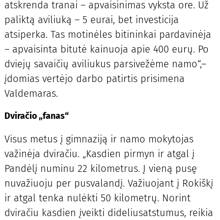
atskrenda tranai – apvaisinimas vyksta ore. Už
paliktą aviliuką – 5 eurai, bet investicija
atsiperka. Tas motinėles bitininkai pardavinėja
– apvaisinta bitutė kainuoja apie 400 eurų. Po
dviejų savaičių aviliukus parsivežėme namo“,–
įdomias vertėjo darbo patirtis prisimena
Valdemaras.
Dviračio „fanas“
Visus metus į gimnaziją ir namo mokytojas
važinėja dviračiu. „Kasdien pirmyn ir atgal į
Pandėlį numinu 22 kilometrus. Į vieną pusę
nuvažiuoju per pusvalandį. Važiuojant į Rokiškį
ir atgal tenka nulėkti 50 kilometrų. Norint
dviračiu kasdien įveikti dideliusatstumus, reikia