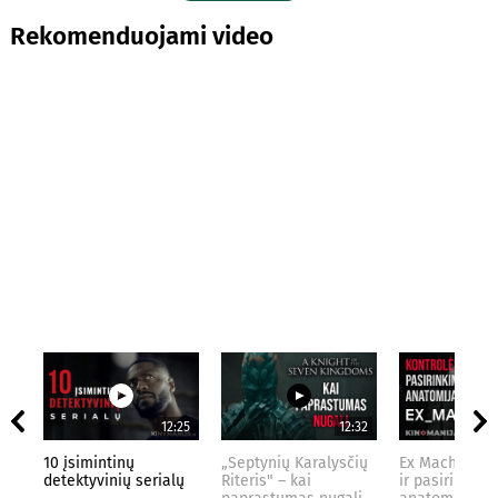
Rekomenduojami video
12:25
12:32
10 įsimintinų
„Septynių Karalysčių
Ex Machina: k
detektyvinių serialų
Riteris" – kai
ir pasirinkimo