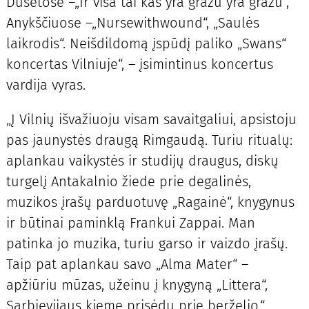
Dusetose –„Ir visa tai kas yra gražu yra gražu“,
Anykščiuose –„Nursewithwound“, „Saulės
laikrodis“. Neišdildomą įspūdį paliko „Swans“
koncertas Vilniuje“, – įsimintinus koncertus
vardija vyras.
„Į Vilnių išvažiuoju visam savaitgaliui, apsistoju
pas jaunystės draugą Rimgaudą. Turiu ritualų:
aplankau vaikystės ir studijų draugus, diskų
turgelį Antakalnio žiede prie degalinės,
muzikos įrašų parduotuvę „Ragainė“, knygynus
ir būtinai paminklą Frankui Zappai. Man
patinka jo muzika, turiu garso ir vaizdo įrašų.
Taip pat aplankau savo „Alma Mater“ –
apžiūriu mūzas, užeinu į knygyną „Littera“,
Sarbievijaus kieme prisėdu prie berželio.“