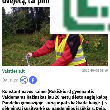
dvejetą, tai pirmiausia sau
Valstietis.lt
2020-10-08 08:49
Dalintis:
Konstantinavos kaime (Rokiškio r.) gyvenantis
Valdemaras Ražinskas jau 20 metų dėsto anglų kalbą
Pandėlio gimnazijoje, kurią ir pats kažkada baigė. Jis
sėkmingai susitvarkė su pandemijos iššūkiais. Deja,