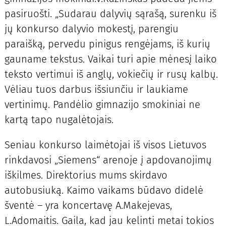
pasiruošti. „Sudarau dalyvių sąrašą, surenku iš
jų konkurso dalyvio mokestį, parengiu
paraišką, pervedu pinigus rengėjams, iš kurių
gauname tekstus. Vaikai turi apie mėnesį laiko
teksto vertimui iš anglų, vokiečių ir rusų kalbų.
Vėliau tuos darbus išsiunčiu ir laukiame
vertinimų. Pandėlio gimnazijo smokiniai ne
kartą tapo nugalėtojais.
Seniau konkurso laimėtojai iš visos Lietuvos
rinkdavosi „Siemens“ arenoje į apdovanojimų
iškilmes. Direktorius mums skirdavo
autobusiuką. Kaimo vaikams būdavo didelė
šventė – yra koncertavę A.Makejevas,
L.Adomaitis. Gaila, kad jau kelinti metai tokios