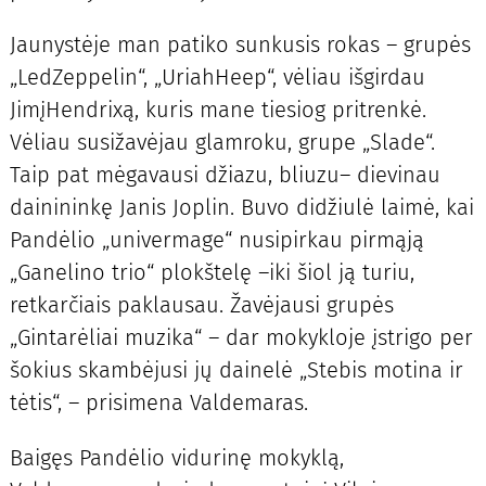
Jaunystėje man patiko sunkusis rokas – grupės
„LedZeppelin“, „UriahHeep“, vėliau išgirdau
JimįHendrixą, kuris mane tiesiog pritrenkė.
Vėliau susižavėjau glamroku, grupe „Slade“.
Taip pat mėgavausi džiazu, bliuzu– dievinau
dainininkę Janis Joplin. Buvo didžiulė laimė, kai
Pandėlio „univermage“ nusipirkau pirmąją
„Ganelino trio“ plokštelę –iki šiol ją turiu,
retkarčiais paklausau. Žavėjausi grupės
„Gintarėliai muzika“ – dar mokykloje įstrigo per
šokius skambėjusi jų dainelė „Stebis motina ir
tėtis“, – prisimena Valdemaras.
Baigęs Pandėlio vidurinę mokyklą,