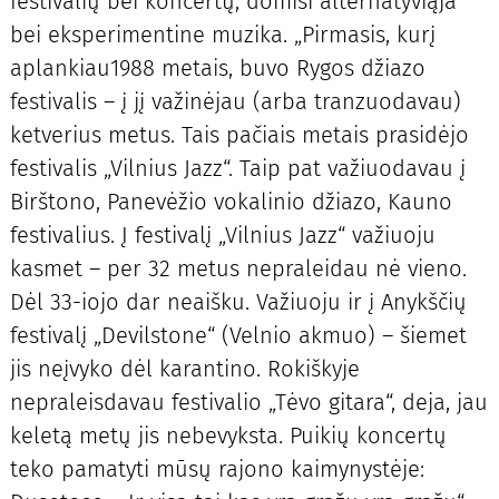
festivalių bei koncertų, domisi alternatyviąja
bei eksperimentine muzika. „Pirmasis, kurį
aplankiau1988 metais, buvo Rygos džiazo
festivalis – į jį važinėjau (arba tranzuodavau)
ketverius metus. Tais pačiais metais prasidėjo
festivalis „Vilnius Jazz“. Taip pat važiuodavau į
Birštono, Panevėžio vokalinio džiazo, Kauno
festivalius. Į festivalį „Vilnius Jazz“ važiuoju
kasmet – per 32 metus nepraleidau nė vieno.
Dėl 33-iojo dar neaišku. Važiuoju ir į Anykščių
festivalį „Devilstone“ (Velnio akmuo) – šiemet
jis neįvyko dėl karantino. Rokiškyje
nepraleisdavau festivalio „Tėvo gitara“, deja, jau
keletą metų jis nebevyksta. Puikių koncertų
teko pamatyti mūsų rajono kaimynystėje: