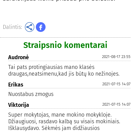
Dalintis:
Straipsnio komentarai
Audronė
2021-08-17 23:55
Tai pats protingiausias mano klasės
draugas,neatsimenu,kad jis bùtų ko nežinojes.
Erikas
2021-07-15 14:07
Nuostabus zmogus
Viktorija
2021-07-15 14:07
Super mokytojas, mane mokino mokykloje.
Džiaugiuosi, rasdavo kalbą su visais mokiniais.
Išklausydavo. Sėkmės jam didžiausios