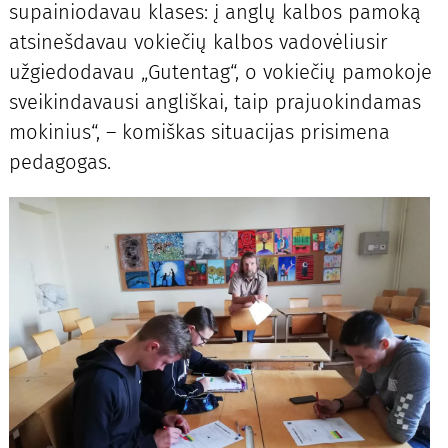
supainiodavau klases: į anglų kalbos pamoką
atsinešdavau vokiečių kalbos vadovėliusir
užgiedodavau „Gutentag“, o vokiečių pamokoje
sveikindavausi angliškai, taip prajuokindamas
mokinius“, – komiškas situacijas prisimena
pedagogas.