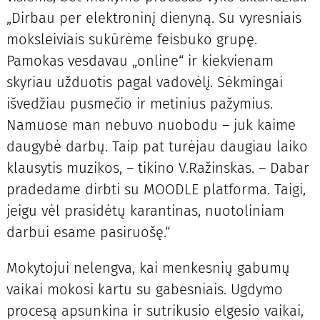
„Dirbau per elektroninį dienyną. Su vyresniais
moksleiviais sukūrėme feisbuko grupę.
Pamokas vesdavau „online“ ir kiekvienam
skyriau užduotis pagal vadovėlį. Sėkmingai
išvedžiau pusmečio ir metinius pažymius.
Namuose man nebuvo nuobodu – juk kaime
daugybė darbų. Taip pat turėjau daugiau laiko
klausytis muzikos, – tikino V.Ražinskas. – Dabar
pradedame dirbti su MOODLE platforma. Taigi,
jeigu vėl prasidėtų karantinas, nuotoliniam
darbui esame pasiruošę.“
Mokytojui nelengva, kai menkesnių gabumų
vaikai mokosi kartu su gabesniais. Ugdymo
procesą apsunkina ir sutrikusio elgesio vaikai,