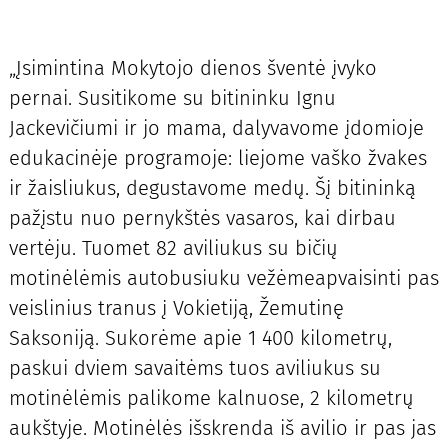
„Įsimintina Mokytojo dienos šventė įvyko
pernai. Susitikome su bitininku Ignu
Jackevičiumi ir jo mama, dalyvavome įdomioje
edukacinėje programoje: liejome vaško žvakes
ir žaisliukus, degustavome medų. Šį bitininką
pažįstu nuo pernykštės vasaros, kai dirbau
vertėju. Tuomet 82 aviliukus su bičių
motinėlėmis autobusiuku vežėmeapvaisinti pas
veislinius tranus į Vokietiją, Žemutinę
Saksoniją. Sukorėme apie 1 400 kilometrų,
paskui dviem savaitėms tuos aviliukus su
motinėlėmis palikome kalnuose, 2 kilometrų
aukštyje. Motinėlės išskrenda iš avilio ir pas jas