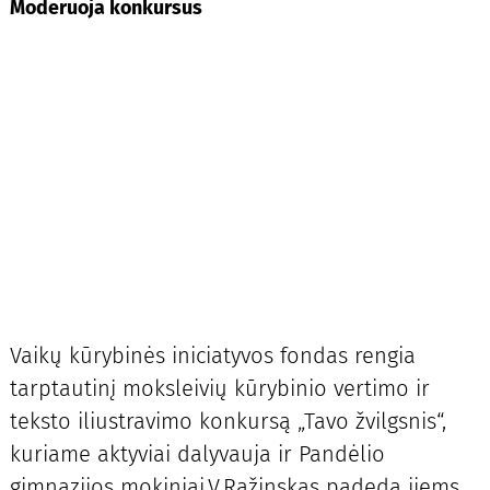
Moderuoja konkursus
Vaikų kūrybinės iniciatyvos fondas rengia
tarptautinį moksleivių kūrybinio vertimo ir
teksto iliustravimo konkursą „Tavo žvilgsnis“,
kuriame aktyviai dalyvauja ir Pandėlio
gimnazijos mokiniai.V.Ražinskas padeda jiems