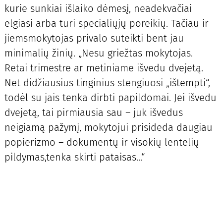
kurie sunkiai išlaiko dėmesį, neadekvačiai
elgiasi arba turi specialiųjų poreikių. Tačiau ir
jiemsmokytojas privalo suteikti bent jau
minimalių žinių. „Nesu griežtas mokytojas.
Retai trimestre ar metiniame išvedu dvejetą.
Net didžiausius tinginius stengiuosi „ištempti“,
todėl su jais tenka dirbti papildomai. Jei išvedu
dvejetą, tai pirmiausia sau – juk išvedus
neigiamą pažymį, mokytojui prisideda daugiau
popierizmo – dokumentų ir visokių lentelių
pildymas,tenka skirti pataisas...“