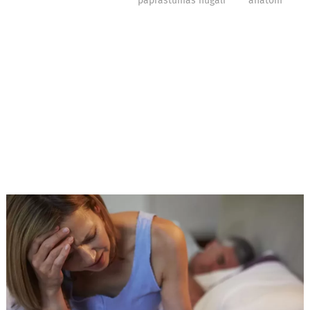
paprastumas nugali
anatomija