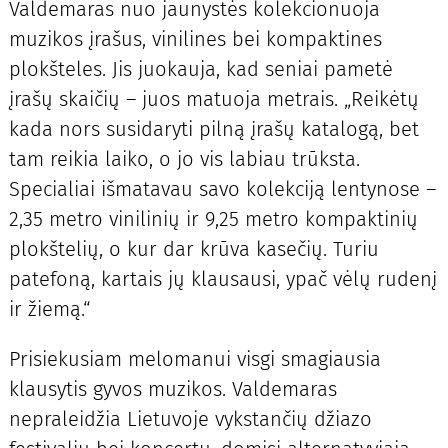
Valdemaras nuo jaunystės kolekcionuoja
muzikos įrašus, vinilines bei kompaktines
plokšteles. Jis juokauja, kad seniai pametė
įrašų skaičių – juos matuoja metrais. „Reikėtų
kada nors susidaryti pilną įrašų katalogą, bet
tam reikia laiko, o jo vis labiau trūksta.
Specialiai išmatavau savo kolekciją lentynose –
2,35 metro vinilinių ir 9,25 metro kompaktinių
plokštelių, o kur dar krūva kasečių. Turiu
patefoną, kartais jų klausausi, ypač vėlų rudenį
ir žiemą.“
Prisiekusiam melomanui visgi smagiausia
klausytis gyvos muzikos. Valdemaras
nepraleidžia Lietuvoje vykstančių džiazo