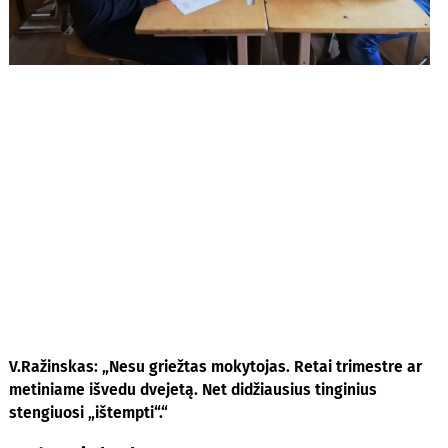
V.Ražinskas: „Nesu griežtas mokytojas. Retai trimestre ar
metiniame išvedu dvejetą. Net didžiausius tinginius
stengiuosi „ištempti“.“