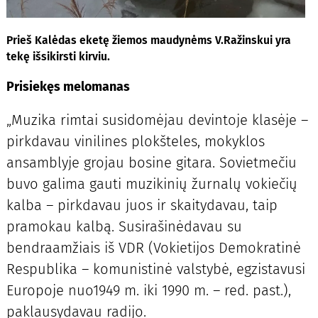
Prieš Kalėdas eketę žiemos maudynėms V.Ražinskui yra
tekę išsikirsti kirviu.
Prisiekęs melomanas
„Muzika rimtai susidomėjau devintoje klasėje –
pirkdavau vinilines plokšteles, mokyklos
ansamblyje grojau bosine gitara. Sovietmečiu
buvo galima gauti muzikinių žurnalų vokiečių
kalba – pirkdavau juos ir skaitydavau, taip
pramokau kalbą. Susirašinėdavau su
bendraamžiais iš VDR (Vokietijos Demokratinė
Respublika – komunistinė valstybė, egzistavusi
Europoje nuo1949 m. iki 1990 m. – red. past.),
paklausydavau radijo.