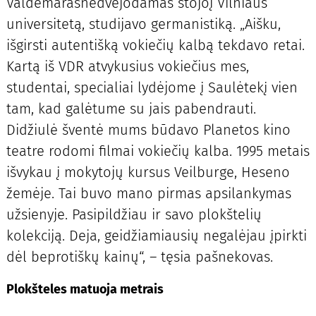
Valdemarasnedvejodamas stojoį Vilniaus
universitetą, studijavo germanistiką. „Aišku,
išgirsti autentišką vokiečių kalbą tekdavo retai.
Kartą iš VDR atvykusius vokiečius mes,
studentai, specialiai lydėjome į Saulėtekį vien
tam, kad galėtume su jais pabendrauti.
Didžiulė šventė mums būdavo Planetos kino
teatre rodomi filmai vokiečių kalba. 1995 metais
išvykau į mokytojų kursus Veilburge, Heseno
žemėje. Tai buvo mano pirmas apsilankymas
užsienyje. Pasipildžiau ir savo plokštelių
kolekciją. Deja, geidžiamiausių negalėjau įpirkti
dėl beprotiškų kainų“, – tęsia pašnekovas.
Plokšteles matuoja metrais