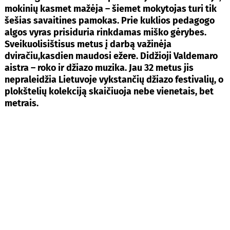
mokinių kasmet mažėja – šiemet mokytojas turi tik
šešias savaitines pamokas. Prie kuklios pedagogo
algos vyras prisiduria rinkdamas miško gėrybes.
Sveikuolisištisus metus į darbą važinėja
dviračiu,kasdien maudosi ežere. Didžioji Valdemaro
aistra – roko ir džiazo muzika. Jau 32 metus jis
nepraleidžia Lietuvoje vykstančių džiazo festivalių, o
plokštelių kolekciją skaičiuoja nebe vienetais, bet
metrais.