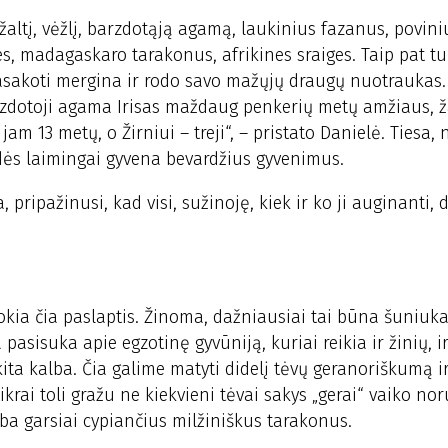
altį, vėžlį, barzdotąją agamą, laukinius fazanus, povini
es, madagaskaro tarakonus, afrikines sraiges. Taip pat t
sakoti mergina ir rodo savo mažųjų draugų nuotraukas. 
Barzdotoji agama Irisas maždaug penkerių metų amžiaus, 
m 13 metų, o Žirniui – treji“, – pristato Danielė. Tiesa, n
azdės laimingai gyvena bevardžius gyvenimus.
pripažinusi, kad visi, sužinoję, kiek ir ko ji auginanti, d
kia čia paslaptis. Žinoma, dažniausiai tai būna šuniuka
pasisuka apie egzotinę gyvūniją, kuriai reikia ir žinių, i
 kita kalba. Čia galime matyti didelį tėvų geranoriškumą i
krai toli gražu ne kiekvieni tėvai sakys „gerai“ vaiko no
rba garsiai cypiančius milžiniškus tarakonus.