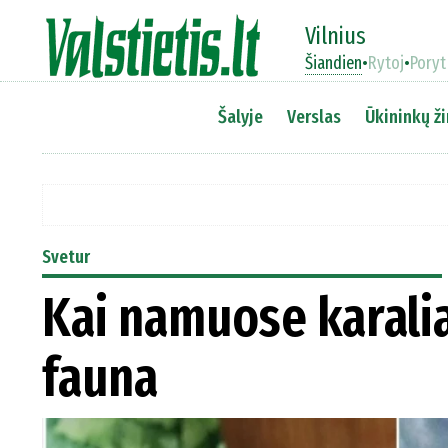
Vilnius
Šiandien
•
Rytoj
•
Poryt
Šalyje
Verslas
Ūkininkų ži
Svetur
Kai namuose karalia
fauna