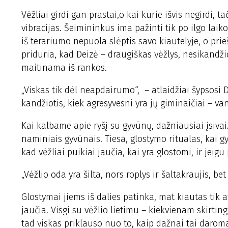
Vėžliai girdi gan prastai,o kai kurie išvis negirdi,
vibracijas. Šeimininkus ima pažinti tik po ilgo laik
iš terariumo nepuola slėptis savo kiautelyje, o prieš
priduria, kad Deizė – draugiškas vėžlys, nesikandžio
maitinama iš rankos.
„Viskas tik dėl neapdairumo“, – atlaidžiai šypsosi D
kandžiotis, kiek agresyvesni yra jų giminaičiai – va
Kai kalbame apie ryšį su gyvūnų, dažniausiai įsiva
naminiais gyvūnais. Tiesa, glostymo ritualas, kai g
kad vėžliai puikiai jaučia, kai yra glostomi, ir jei
„Vėžlio oda yra šilta, nors roplys ir šaltakraujis, be
Glostymai jiems iš dalies patinka, mat kiautas tik atr
jaučia. Visgi su vėžlio lietimu – kiekvienam skirting
tad viskas priklauso nuo to, kaip dažnai tai darom