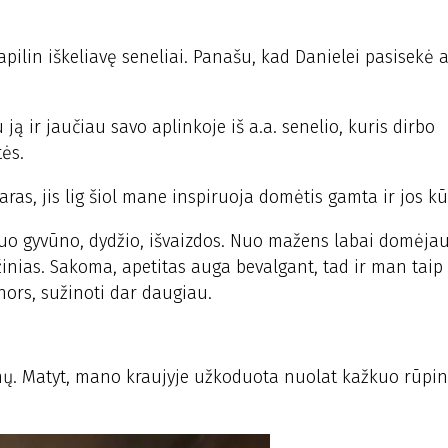
apilin iškeliavę seneliai. Panašu, kad Danielei pasisekė 
 ir jaučiau savo aplinkoje iš a.a. senelio, kuris dirbo
tės.
ras, jis lig šiol mane inspiruoja domėtis gamta ir jos kū
uo gyvūno, dydžio, išvaizdos. Nuo mažens labai domėjau
 žinias. Sakoma, apetitas auga bevalgant, tad ir man taip
nors, sužinoti dar daugiau.
ūnų. Matyt, mano kraujyje užkoduota nuolat kažkuo rūpint