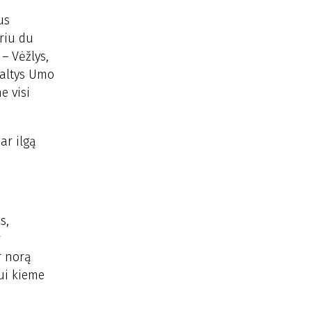
us
uriu du
– Vėžlys,
žaltys Umo
e visi
ar ilgą
s,
r
r norą
rui kieme