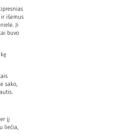
tipresnias
 ir išėmus
ielė. Ji
kai buvo
nkę
tais
lė sako,
autis.
er jį
 liečia,