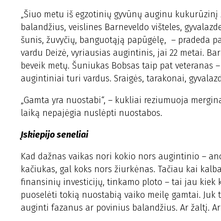
„Šiuo metu iš egzotinių gyvūnų auginu kukurūzinį ž
balandžius, veislines Barneveldo višteles, gyvalazd
šunis, žuvyčių, banguotąją papūgėlę, – pradeda pa
vardu Deizė, vyriausias augintinis, jai 22 metai. 
beveik metų. Šuniukas Bobsas taip pat veteranas – ja
augintiniai turi vardus. Sraigės, tarakonai, gyval
„Gamta yra nuostabi“, – kukliai reziumuoja mergina, 
laiką nepajėgia nuslėpti nuostabos.
Įskiepijo seneliai
Kad dažnas vaikas nori kokio nors augintinio – ano
kačiukas, gal koks nors žiurkėnas. Tačiau kai kalba 
finansinių investicijų, tinkamo ploto – tai jau kiek
puoselėti tokią nuostabią vaiko meilę gamtai. Juk ti
auginti fazanus ar povinius balandžius. Ar žaltį. A