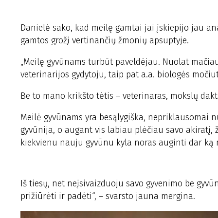
Danielė sako, kad meilę gamtai jai įskiepijo jau an
gamtos grožį vertinančių žmonių apsuptyje.
„Meilę gyvūnams turbūt paveldėjau. Nuolat mačiau ją
veterinarijos gydytoju, taip pat a.a. biologės močiu
Be to mano krikšto tėtis – veterinaras, mokslų dakta
Meilė gyvūnams yra besąlygiška, nepriklausomai n
gyvūnija, o augant vis labiau plėčiau savo akiratį,
kiekvienu nauju gyvūnu kyla noras auginti dar ką 
Iš tiesų, net neįsivaizduoju savo gyvenimo be gyv
prižiūrėti ir padėti“, – svarsto jauna mergina.