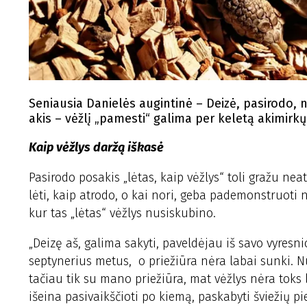
Seniausia Danielės augintinė – Deizė, pasirodo, n
akis – vėžlį „pamesti“ galima per keletą akimirkų
Kaip vėžlys daržą iškasė
Pasirodo posakis „lėtas, kaip vėžlys“ toli gražu nea
lėti, kaip atrodo, o kai nori, geba pademonstruoti n
kur tas „lėtas“ vėžlys nusiskubino.
„Deizę aš, galima sakyti, paveldėjau iš savo vyresni
septynerius metus, o priežiūra nėra labai sunki. N
tačiau tik su mano priežiūra, mat vėžlys nėra toks 
išeina pasivaikščioti po kiemą, paskabyti šviežių pi