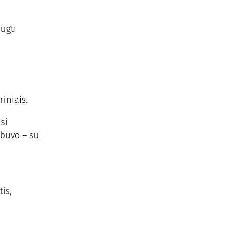
augti
riniais.
si
 buvo – su
is,