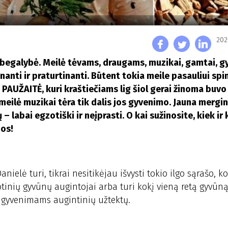
202
a begalybė. Meilė tėvams, draugams, muzikai, gamtai, 
nanti ir praturtinanti. Būtent tokia meile pasauliui spi
PAUŽAITĖ, kuri kraštiečiams lig šiol gerai žinoma buvo 
 meilė muzikai tėra tik dalis jos gyvenimo. Jauna mergi
– labai egzotiški ir neįprasti. O kai sužinosite, kiek ir
bos!
nielė turi, tikrai nesitikėjau išvysti tokio ilgo sąrašo, kok
tinių gyvūnų augintojai arba turi kokį vieną retą gyvūną
ems gyvenimams augintinių užtektų.