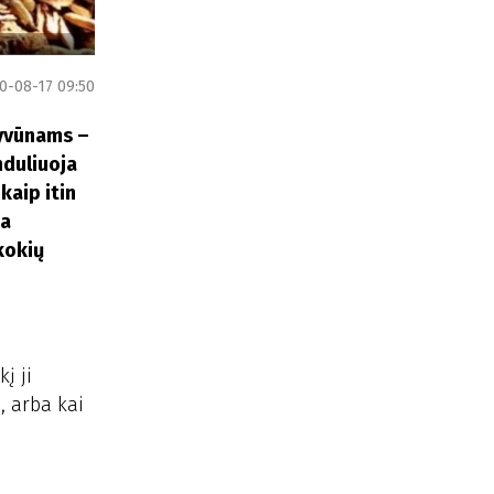
0-08-17 09:50
gyvūnams –
nduliuoja
kaip itin
na
 kokių
į ji
, arba kai