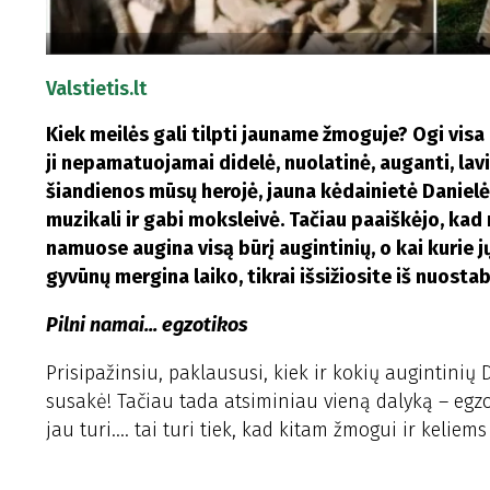
Valstietis.lt
Kiek meilės gali tilpti jauname žmoguje? Ogi vis
ji nepamatuojamai didelė, nuolatinė, auganti, lavi
šiandienos mūsų herojė, jauna kėdainietė Danielė 
muzikali ir gabi moksleivė. Tačiau paaiškėjo, kad
namuose augina visą būrį augintinių, o kai kurie jų 
gyvūnų mergina laiko, tikrai išsižiosite iš nuosta
Pilni namai... egzotikos
Prisipažinsiu, paklaususi, kiek ir kokių augintinių Da
susakė! Tačiau tada atsiminiau vieną dalyką – egzo
jau turi.... tai turi tiek, kad kitam žmogui ir keli