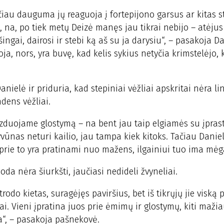
 tačiau dauguma jų reaguoja į fortepijono garsus ar kitas s
o, na, po tiek metų Deizė manęs jau tikrai nebijo – atėjus
ingai, dairosi ir stebi ką aš su ja darysiu“, – pasakoja Dan
ja, nors, yra buvę, kad kelis sykius netyčia krimstelėjo, 
anielė ir priduria, kad stepiniai vėžliai apskritai nėra li
ndens vėžliai.
izduojame glostymą – na bent jau taip elgiamės su įpras
yvūnas neturi kailio, jau tampa kiek kitoks. Tačiau Danie
gu prie to yra pratinami nuo mažens, ilgainiui tuo ima mėg
t oda nėra šiurkšti, jaučiasi nedideli žvyneliai.
odo kietas, suragėjęs paviršius, bet iš tikrųjų jie viską p
ai. Vieni įpratina juos prie ėmimų ir glostymų, kiti mažiau
a“, – pasakoja pašnekovė.