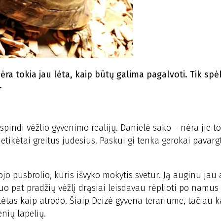
ėra tokia jau lėta, kaip būtų galima pagalvoti. Tik sp
.
tspindi vėžlio gyvenimo realijų. Danielė sako – nėra jie t
etikėtai greitus judesius. Paskui gi tenka gerokai pavargt
ojo pusbrolio, kuris išvyko mokytis svetur. Ją auginu jau 
uo pat pradžių vėžlį drąsiai leisdavau rėplioti po namus
lėtas kaip atrodo. Šiaip Deizė gyvena terariume, tačiau k
enių lapelių.