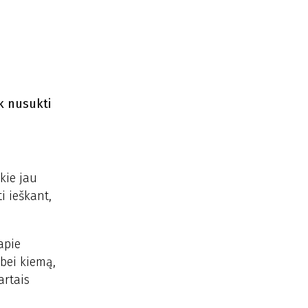
ėk nusukti
okie jau
i ieškant,
apie
 bei kiemą,
artais