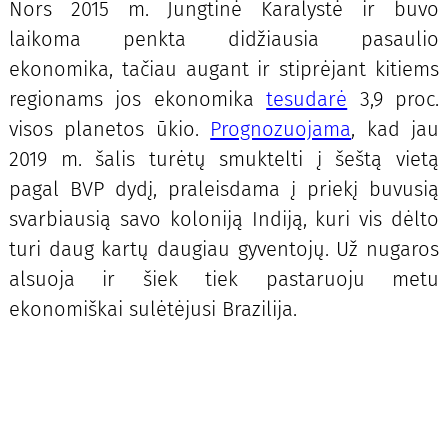
Nors 2015 m. Jungtinė Karalystė ir buvo
laikoma penkta didžiausia pasaulio
ekonomika, tačiau augant ir stiprėjant kitiems
regionams jos ekonomika
tesudarė
3,9 proc.
visos planetos ūkio.
Prognozuojama
, kad jau
2019 m. šalis turėtų smuktelti į šeštą vietą
pagal BVP dydį, praleisdama į priekį buvusią
svarbiausią savo koloniją Indiją, kuri vis dėlto
turi daug kartų daugiau gyventojų. Už nugaros
alsuoja ir šiek tiek pastaruoju metu
ekonomiškai sulėtėjusi Brazilija.