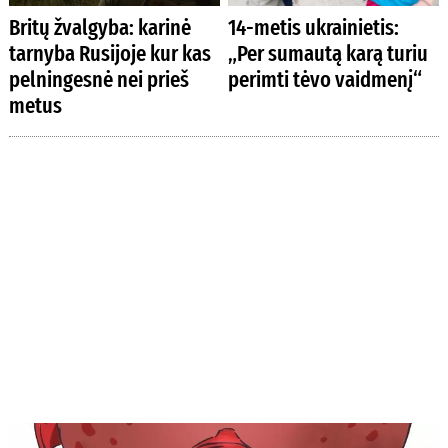
Britų žvalgyba: karinė
14-metis ukrainietis:
tarnyba Rusijoje kur kas
„Per sumautą karą turiu
pelningesnė nei prieš
perimti tėvo vaidmenį“
metus