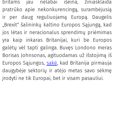
britams jau nelabai išeina, žiniasklaida
pratrūko apie nekonkurencingą, surambėjusią
ir per daug reguliuojamą Europą. Daugelis
„Brexit“ šalininkų kaltino Europos Sąjungą, kad
jos lėtas ir neracionalus sprendimų priėmimas
yra kaip inkaras Britanijai, kuri be Europos
galėtų vėl tapti galinga. Buvęs Londono meras
Borisas Johnsonas, agituodamas už išstojimą iš
Europos Sąjungos,
sakė
, kad Britanija pirmauja
daugybėje sektorių ir atėjo metas savo sėkmę
įrodyti ne tik Europai, bet ir visam pasauliui.