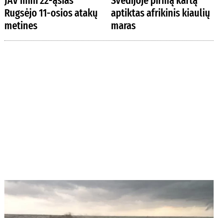
JAV mini 22-ąsias
Švedijoje pirmą kartą
Rugsėjo 11-osios atakų
aptiktas afrikinis kiaulių
metines
maras