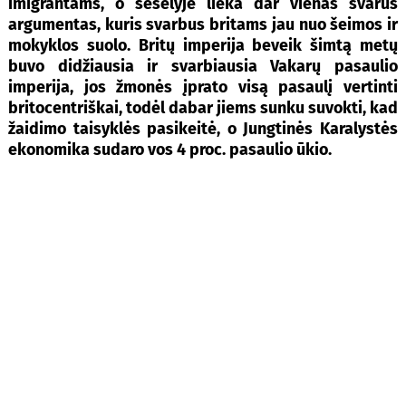
imigrantams, o šešėlyje lieka dar vienas svarus
argumentas, kuris svarbus britams jau nuo šeimos ir
mokyklos suolo. Britų imperija beveik šimtą metų
buvo didžiausia ir svarbiausia Vakarų pasaulio
imperija, jos žmonės įprato visą pasaulį vertinti
britocentriškai, todėl dabar jiems sunku suvokti, kad
žaidimo taisyklės pasikeitė, o Jungtinės Karalystės
ekonomika sudaro vos 4 proc. pasaulio ūkio.