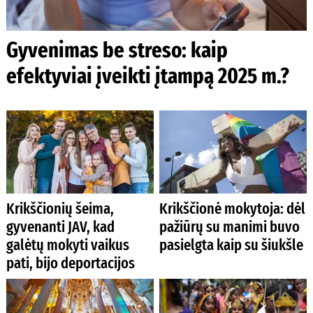
Gyvenimas be streso: kaip
efektyviai įveikti įtampą 2025 m.?
Krikščionių šeima,
Krikščionė mokytoja: dėl
gyvenanti JAV, kad
pažiūrų su manimi buvo
galėtų mokyti vaikus
pasielgta kaip su šiukšle
pati, bijo deportacijos