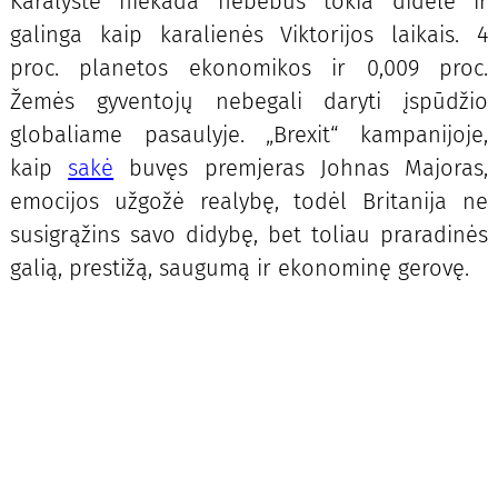
Karalystė niekada nebebus tokia didelė ir
galinga kaip karalienės Viktorijos laikais. 4
proc. planetos ekonomikos ir 0,009 proc.
Žemės gyventojų nebegali daryti įspūdžio
globaliame pasaulyje. „Brexit“ kampanijoje,
kaip
sakė
buvęs premjeras Johnas Majoras,
emocijos užgožė realybę, todėl Britanija ne
susigrąžins savo didybę, bet toliau praradinės
galią, prestižą, saugumą ir ekonominę gerovę.