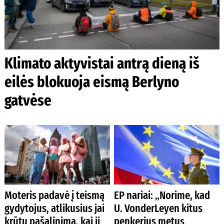
Klimato aktyvistai antrą dieną iš
eilės blokuoja eismą Berlyno
gatvėse
Moteris padavė į teismą
EP nariai: „Norime, kad
gydytojus, atlikusius jai
U. VonderLeyen kitus
krūtų pašalinimą, kai ji
penkerius metus