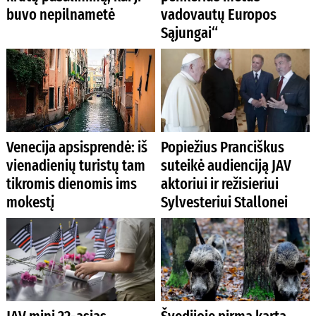
buvo nepilnametė
vadovautų Europos
Sąjungai“
Venecija apsisprendė: iš
Popiežius Pranciškus
vienadienių turistų tam
suteikė audienciją JAV
tikromis dienomis ims
aktoriui ir režisieriui
mokestį
Sylvesteriui Stallonei