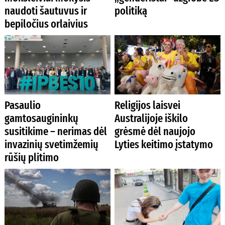
naudoti šautuvus ir
politiką
bepiločius orlaivius
Pasaulio
Religijos laisvei
gamtosaugininkų
Australijoje iškilo
susitikime – nerimas dėl
grėsmė dėl naujojo
invazinių svetimžemių
Lyties keitimo įstatymo
rūšių plitimo