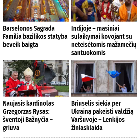
Barselonos Sagrada
Indijoje – masiniai
Familia bazilikos statyba
sulaikymai kovojant su
beveik baigta
neteisėtomis mažamečių
santuokomis
Naujasis kardinolas
Briuselis siekia per
Grzegorzas Rysas:
Ukrainą pakeisti valdžią
šventoji Bažnyčia –
Varšuvoje – Lenkijos
griūva
žiniasklaida