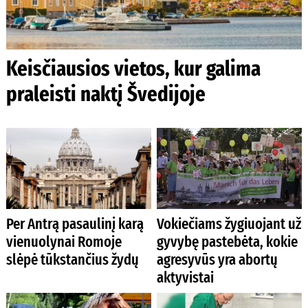
Keisčiausios vietos, kur galima
praleisti naktį Švedijoje
Per Antrą pasaulinį karą
Vokiečiams žygiuojant už
vienuolynai Romoje
gyvybę pastebėta, kokie
slėpė tūkstančius žydų
agresyvūs yra abortų
aktyvistai