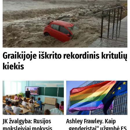
Graikijoje iškrito rekordinis kritulių
kiekis
JK žvalgyba: Rusijos
Ashley Frawley. Kaip
moksleiviai mokysis
„genderistai“ užgrobė ES