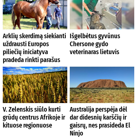
Arklių skerdimą siekianti
Išgelbėtus gyvūnus
uždrausti Europos
Chersone gydo
piliečių iniciatyva
veterinaras lietuvis
pradeda rinkti parašus
V. Zelenskis siūlo kurti
Australija perspėja dėl
grūdų centrus Afrikoje ir
dar didesnių karščių ir
kituose regionuose
gaisrų, nes prasideda El
Ninjo