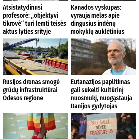
Atsistatydinusi
Kanados vyskupas:
profesorė: „objektyvi
vyrauja melas apie
tikrovė“ turi lemti teisės
dingusius indėnų
aktus lyties srityje
mokyklų auklėtinius
Rusijos dronas smogė
Eutanazijos paplitimas
grūdų infrastruktūrai
gali sukelti kultūrinį
Odesos regione
nuosmukį, nuogąstauja
Danijos gydytojas