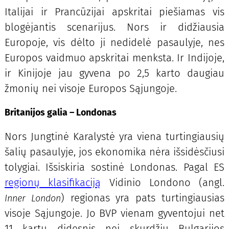
Italijai ir Prancūzijai apskritai piešiamas vis
blogėjantis scenarijus. Nors ir didžiausia
Europoje, vis dėlto ji nedidelė pasaulyje, nes
Europos vaidmuo apskritai menksta. Ir Indijoje,
ir Kinijoje jau gyvena po 2,5 karto daugiau
žmonių nei visoje Europos Sąjungoje.
Britanijos galia – Londonas
Nors Jungtinė Karalystė yra viena turtingiausių
šalių pasaulyje, jos ekonomika nėra išsidėsčiusi
tolygiai. Išsiskiria sostinė Londonas. Pagal ES
regionų klasifikaciją
Vidinio Londono (angl.
) regionas yra pats turtingiausias
Inner London
visoje Sąjungoje. Jo BVP vienam gyventojui net
11 kartų didesnis nei skurdžių Bulgarijos