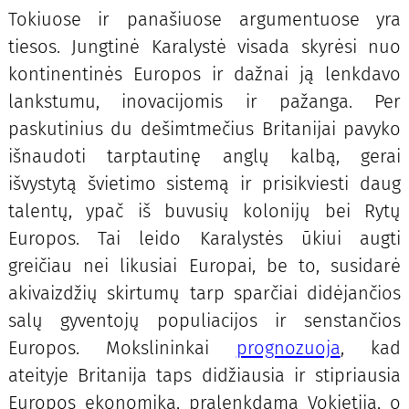
Tokiuose ir panašiuose argumentuose yra
tiesos. Jungtinė Karalystė visada skyrėsi nuo
kontinentinės Europos ir dažnai ją lenkdavo
lankstumu, inovacijomis ir pažanga. Per
paskutinius du dešimtmečius Britanijai pavyko
išnaudoti tarptautinę anglų kalbą, gerai
išvystytą švietimo sistemą ir prisikviesti daug
talentų, ypač iš buvusių kolonijų bei Rytų
Europos. Tai leido Karalystės ūkiui augti
greičiau nei likusiai Europai, be to, susidarė
akivaizdžių skirtumų tarp sparčiai didėjančios
salų gyventojų populiacijos ir senstančios
Europos. Mokslininkai
prognozuoja
, kad
ateityje Britanija taps didžiausia ir stipriausia
Europos ekonomika, pralenkdama Vokietiją, o