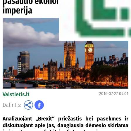
pasaulio ekonomikos vėl nori būti
imperija
Valstietis.lt
2016-07-27 09:01
Dalintis:
Analizuojant „Brexit“ priežastis bei pasekmes ir
diskutuojant apie jas, daugiausia dėmesio skiriama