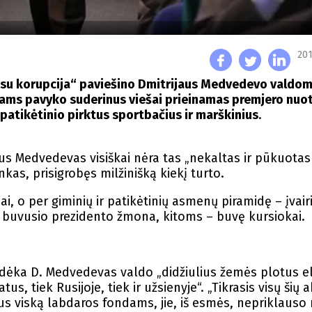
201
s su korupcija“ paviešino Dmitrijaus Medvedevo valdom
ėjams pavyko suderinus viešai prieinamas premjero nuot
atikėtinio pirktus sportbačius ir marškinius
.
s Medvedevas visiškai nėra tas „nekaltas ir pūkuotas
kas, prisigrobęs milžinišką kiekį turto.
i, o per giminių ir patikėtinių asmenų piramidę – įvair
ja buvusio prezidento žmona, kitoms – buvę kursiokai.
 dėka D. Medvedevas valdo „didžiulius žemės plotus el
us, tiek Rusijoje, tiek ir užsienyje“. „Tikrasis visų šių 
us viską labdaros fondams, jie, iš esmės, nepriklauso