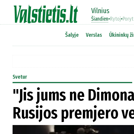
Vilnius
Šiandien
•
Rytoj
•
Poryt
Šalyje
Verslas
Ūkininkų ži
Svetur
"Jis jums ne Dimonas
Rusijos premjero v