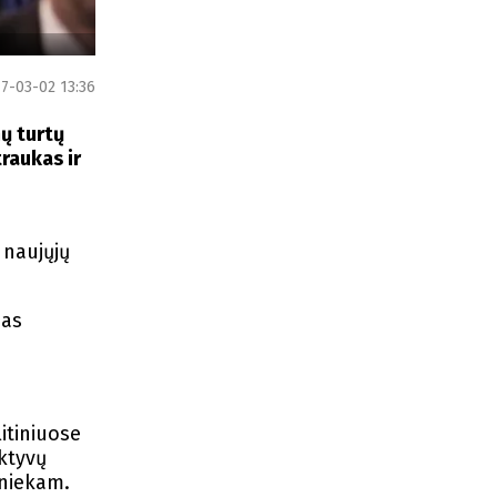
7-03-02 13:36
ų turtų
raukas ir
 naujųjų
ias
itiniuose
aktyvų
 niekam.