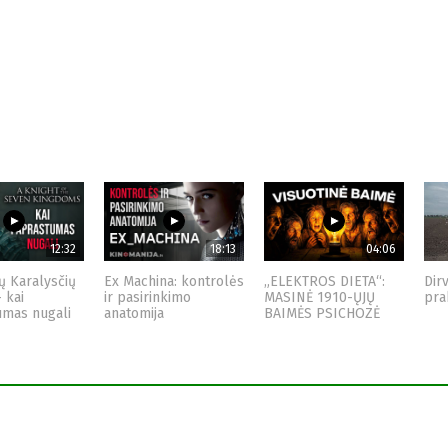
12:32
18:13
04:06
ų Karalysčių
Ex Machina: kontrolės
„ELEKTROS DIETA“:
Dir
– kai
ir pasirinkimo
MASINĖ 1910-ŲJŲ
pra
umas nugali
anatomija
BAIMĖS PSICHOZĖ