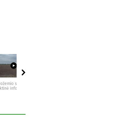
03:23
09:44
04:49
vožemio sveikata -
Sėjomaina - praktinė
Kompostas - praktinė
ktinė informacija
informacija
informacija