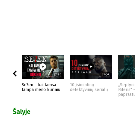
17:50
12:25
Se7en – kai tamsa
10 įsimintinų
„Septyni
tampa meno kūriniu
detektyvinių serialų
Riteris" 
paprast
Šalyje