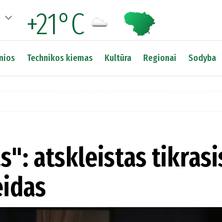
+21°C
nios
Technikos kiemas
Kultūra
Regionai
Sodyba
": atskleistas tikrasi
eidas