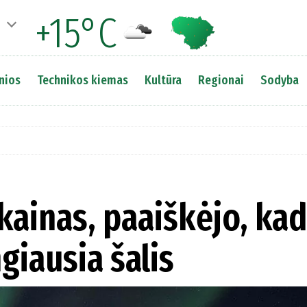
+15°C
nios
Technikos kiemas
Kultūra
Regionai
Sodyba
 kainas, paaiškėjo, kad
giausia šalis