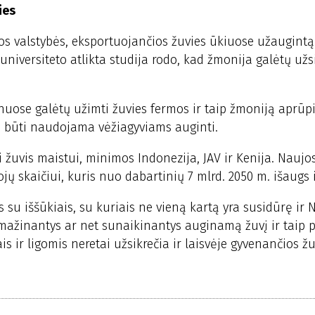
ies
os valstybės, eksportuojančios žuvies ūkiuose užaugintą 
niversiteto atlikta studija rodo, kad žmonija galėtų užs
nuose galėtų užimti žuvies fermos ir taip žmoniją aprūpi
tų būti naudojama vėžiagyviams auginti.
ti žuvis maistui, minimos Indonezija, JAV ir Kenija. Naujo
ų skaičiui, kuris nuo dabartinių 7 mlrd. 2050 m. išaugs i
su iššūkiais, su kuriais ne vieną kartą yra susidūrę ir 
 sumažinantys ar net sunaikinantys auginamą žuvį ir taip 
 ir ligomis neretai užsikrečia ir laisvėje gyvenančios žu