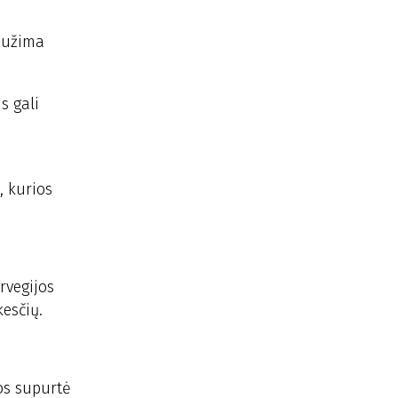
i užima
s gali
, kurios
rvegijos
esčių.
nos supurtė