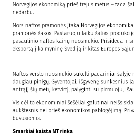
Norvegijos ekonomiką prieš trejus metus – tada šal
nedarbu.
Nors naftos pramonės įtaka Norvegijos ekonomikai v
pramonės šakos. Pastaruoju laiku šalies produkcijo
pasaulinio naftos kainų nuosmukio. Prisideda ir sm
eksportą į kaimyninę Švediją ir kitas Europos Sąju
Naftos verslo nuosmukio sukelti padariniai šalyje neb
daugiau pinigų. Gyventojai, išgyvenę sunkesnius la
antrąjį šių metų ketvirtį, palyginti su pirmuoju, iš
Vis dėl to ekonominiai šešėliai galutinai neišsisklai
aukštesnis nei prieš ekonomikos pablogėjimą. Priva
buvusiomis.
Smarkiai kaista NT rinka