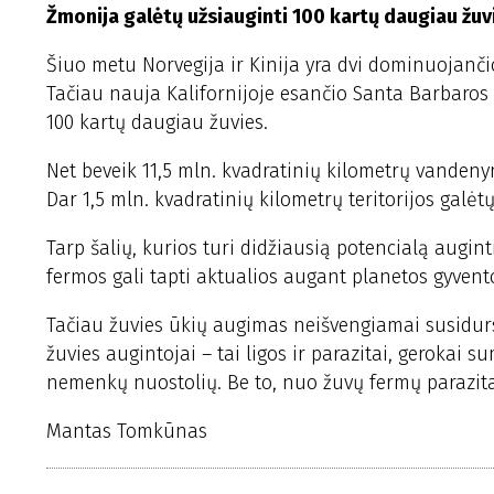
Žmonija galėtų užsiauginti 100 kartų daugiau žuv
Šiuo metu Norvegija ir Kinija yra dvi dominuojanči
Tačiau nauja Kalifornijoje esančio Santa Barbaros u
100 kartų daugiau žuvies.
Net beveik 11,5 mln. kvadratinių kilometrų vandeny
Dar 1,5 mln. kvadratinių kilometrų teritorijos galė
Tarp šalių, kurios turi didžiausią potencialą augin
fermos gali tapti aktualios augant planetos gyventoj
Tačiau žuvies ūkių augimas neišvengiamai susidurs 
žuvies augintojai – tai ligos ir parazitai, gerokai
nemenkų nuostolių. Be to, nuo žuvų fermų parazitais
Mantas Tomkūnas