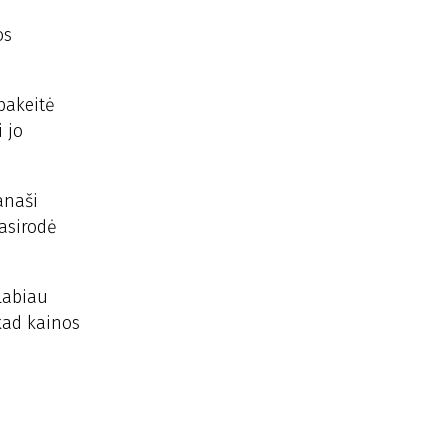
os
pakeitė
 jo
anaši
pasirodė
 labiau
 kad kainos