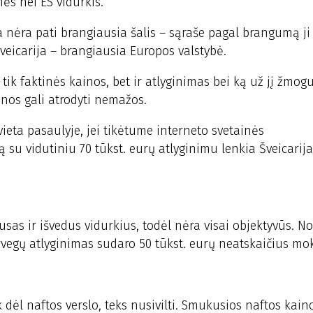
nės nei ES vidurkis.
ja nėra pati brangiausia šalis – sąraše pagal brangumą j
Šveicarija – brangiausia Europos valstybė.
tik faktinės kainos, bet ir atlyginimas bei ką už jį žmogu
inos gali atrodyti nemažos.
vieta pasaulyje, jei tikėtume interneto svetainės
su vidutiniu 70 tūkst. eurų atlyginimu lenkia Šveicarija
as ir išvedus vidurkius, todėl nėra visai objektyvūs. No
rvegų atlyginimas sudaro 50 tūkst. eurų neatskaičius mok
k dėl naftos verslo, teks nusivilti. Smukusios naftos kai