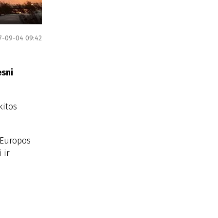
7-09-04 09:42
esni
kitos
 Europos
 ir