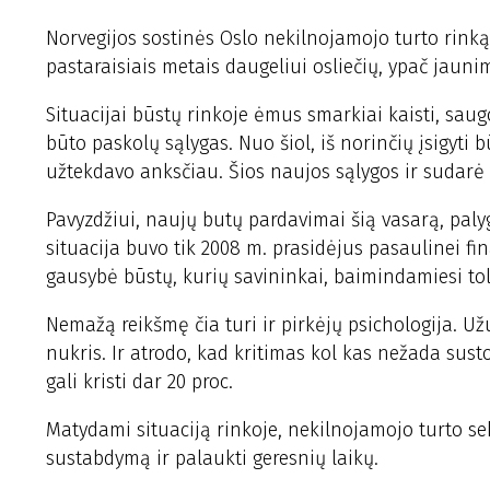
Norvegijos sostinės Oslo nekilnojamojo turto rink
pastaraisiais metais daugeliui osliečių, ypač jaun
Situacijai būstų rinkoje ėmus smarkiai kaisti, sau
būto paskolų sąlygas. Nuo šiol, iš norinčių įsigyti
užtekdavo anksčiau. Šios naujos sąlygos ir sudarė 
Pavyzdžiui, naujų butų pardavimai šią vasarą, paly
situacija buvo tik 2008 m. prasidėjus pasaulinei fina
gausybė būstų, kurių savininkai, baimindamiesi to
Nemažą reikšmę čia turi ir pirkėjų psichologija. Už
nukris. Ir atrodo, kad kritimas kol kas nežada sust
gali kristi dar 20 proc.
Matydami situaciją rinkoje, nekilnojamojo turto s
sustabdymą ir palaukti geresnių laikų.