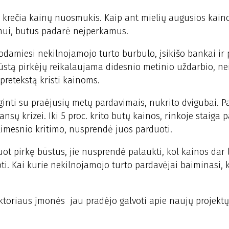
ą krečia kainų nuosmukis. Kaip ant mielių augusios kain
imui, butus padarė neįperkamus.
godamiesi nekilnojamojo turto burbulo, įsikišo bankai ir 
 būstą pirkėjų reikalaujama didesnio metinio uždarbio, nei
pretekstą kristi kainoms.
ginti su praėjusių metų pardavimais, nukrito dvigubai. P
nsų krizei. Iki 5 proc. krito butų kainos, rinkoje staiga 
limesnio kritimo, nusprendė juos parduoti.
uot pirkę būstus, jie nusprendė palaukti, kol kainos dar
oti. Kai kurie nekilnojamojo turto pardavėjai baiminasi,
ektoriaus įmonės jau pradėjo galvoti apie naujų projektų