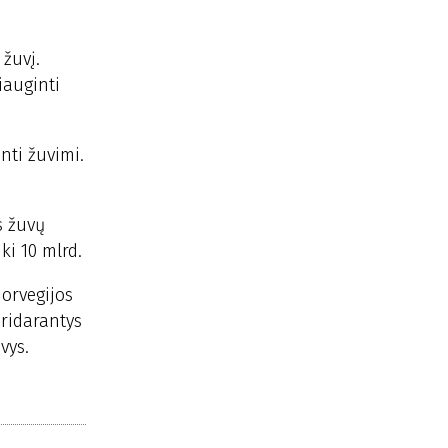
žuvį.
iauginti
nti žuvimi.
s žuvų
ki 10 mlrd.
Norvegijos
pridarantys
vys.