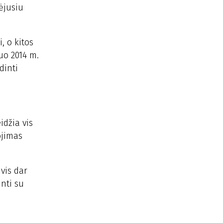
ėjusiu
, o kitos
uo 2014 m.
dinti
idžia vis
ojimas
 vis dar
inti su