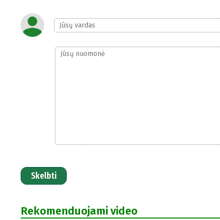
Skelbti
Rekomenduojami video