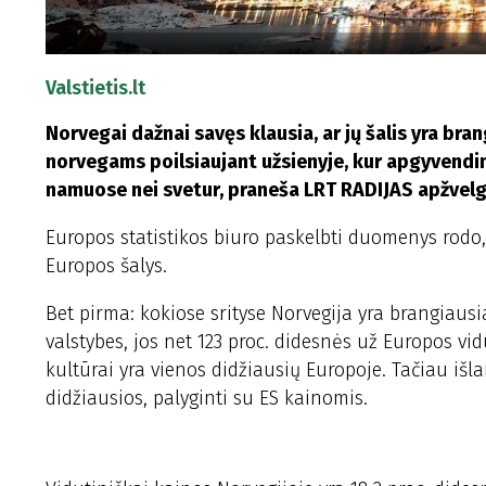
Valstietis.lt
Norvegai dažnai savęs klausia, ar jų šalis yra br
norvegams poilsiaujant užsienyje, kur apgyvendi
namuose nei svetur, praneša LRT RADIJAS apžvelg
Europos statistikos biuro paskelbti duomenys rodo, 
Europos šalys.
Bet pirma: kokiose srityse Norvegija yra brangiausi
valstybes, jos net 123 proc. didesnės už Europos vi
kultūrai yra vienos didžiausių Europoje. Tačiau išl
didžiausios, palyginti su ES kainomis.