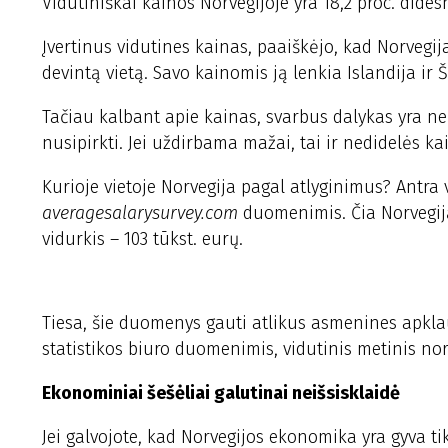
Vidutiniškai kainos Norvegijoje yra 18,2 proc. dides
Įvertinus vidutines kainas, paaiškėjo, kad Norvegi
devintą vietą. Savo kainomis ją lenkia Islandija ir 
Tačiau kalbant apie kainas, svarbus dalykas yra ne 
nusipirkti. Jei uždirbama mažai, tai ir nedidelės ka
Kurioje vietoje Norvegija pagal atlyginimus? Antra 
averagesalarysurvey.com
duomenimis. Čia Norvegiją 
vidurkis – 103 tūkst. eurų.
Tiesa, šie duomenys gauti atlikus asmenines apklaus
statistikos biuro duomenimis, vidutinis metinis no
Ekonominiai šešėliai galutinai neišsisklaidė
Jei galvojote, kad Norvegijos ekonomika yra gyva ti