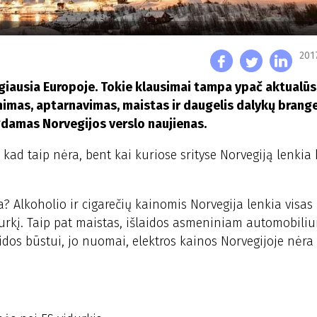
201
angiausia Europoje. Tokie klausimai tampa ypač aktualūs
nimas, aptarnavimas, maistas ir daugelis dalykų brang
damas Norvegijos verslo naujienas.
kad taip nėra, bent kai kuriose srityse Norvegiją lenkia 
a? Alkoholio ir cigarečių kainomis Norvegija lenkia visas
durkį. Taip pat maistas, išlaidos asmeniniam automobiliui
aidos būstui, jo nuomai, elektros kainos Norvegijoje nėra