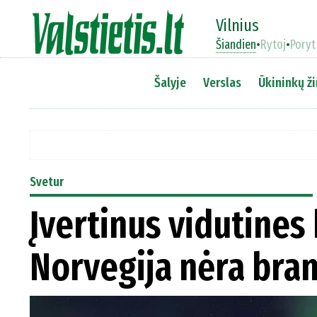
Vilnius
Šiandien
•
Rytoj
•
Poryt
Šalyje
Verslas
Ūkininkų ži
Svetur
Įvertinus vidutines
Norvegija nėra bran