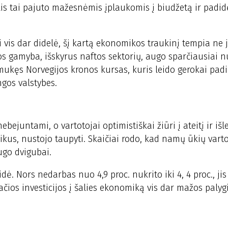
is tai pajuto mažesnėmis įplaukomis į biudžetą ir padid
is dar didelė, šį kartą ekonomikos traukinį tempia ne ji
s gamyba, išskyrus naftos sektorių, augo sparčiausiai n
ukęs Norvegijos kronos kursas, kuris leido gerokai padi
ngos valstybes.
ejuntami, o vartotojai optimistiškai žiūri į ateitį ir išle
ikus, nustojo taupyti. Skaičiai rodo, kad namų ūkių vart
augo dvigubai.
dė. Nors nedarbas nuo 4,9 proc. nukrito iki 4, 4 proc., jis
čios investicijos į šalies ekonomiką vis dar mažos palyg