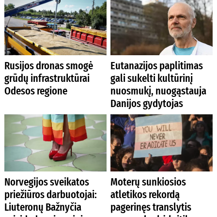
Rusijos dronas smogė
Eutanazijos paplitimas
grūdų infrastruktūrai
gali sukelti kultūrinį
Odesos regione
nuosmukį, nuogąstauja
Danijos gydytojas
Norvegijos sveikatos
Moterų sunkiosios
priežiūros darbuotojai:
atletikos rekordą
Liuteronų Bažnyčia
pagerinęs translytis