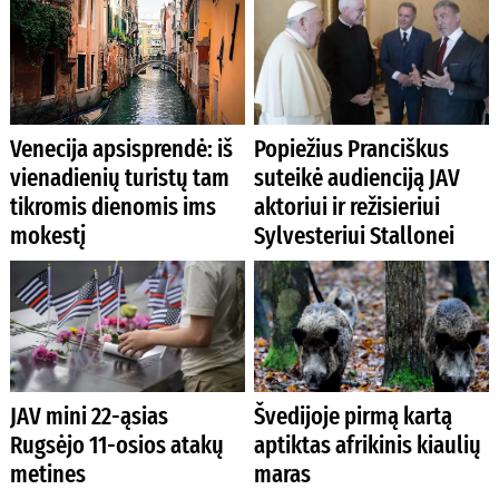
Venecija apsisprendė: iš
Popiežius Pranciškus
vienadienių turistų tam
suteikė audienciją JAV
tikromis dienomis ims
aktoriui ir režisieriui
mokestį
Sylvesteriui Stallonei
JAV mini 22-ąsias
Švedijoje pirmą kartą
Rugsėjo 11-osios atakų
aptiktas afrikinis kiaulių
metines
maras