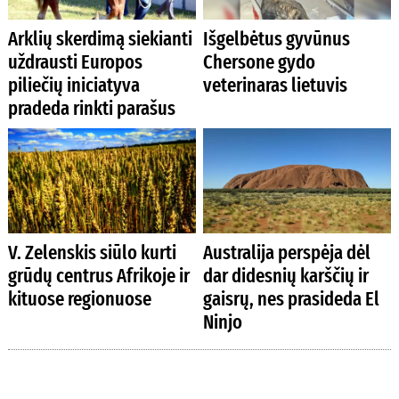
Arklių skerdimą siekianti
Išgelbėtus gyvūnus
uždrausti Europos
Chersone gydo
piliečių iniciatyva
veterinaras lietuvis
pradeda rinkti parašus
V. Zelenskis siūlo kurti
Australija perspėja dėl
grūdų centrus Afrikoje ir
dar didesnių karščių ir
kituose regionuose
gaisrų, nes prasideda El
Ninjo