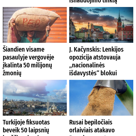
išnaudojimo tinklą
Šiandien visame
J. Kačynskis: Lenkijos
pasaulyje vergovėje
opozicija atstovauja
įkalinta 50 milijonų
„nacionalinės
žmonių
išdavystės“ blokui
Turkijoje fiksuotas
Rusai bepiločiais
beveik 50 laipsnių
orlaiviais atakavo