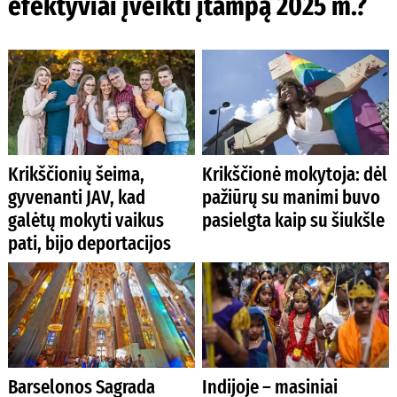
efektyviai įveikti įtampą 2025 m.?
Krikščionių šeima,
Krikščionė mokytoja: dėl
gyvenanti JAV, kad
pažiūrų su manimi buvo
galėtų mokyti vaikus
pasielgta kaip su šiukšle
pati, bijo deportacijos
Barselonos Sagrada
Indijoje – masiniai