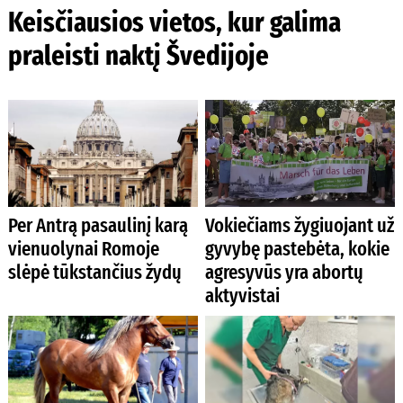
Keisčiausios vietos, kur galima
praleisti naktį Švedijoje
Per Antrą pasaulinį karą
Vokiečiams žygiuojant už
vienuolynai Romoje
gyvybę pastebėta, kokie
slėpė tūkstančius žydų
agresyvūs yra abortų
aktyvistai