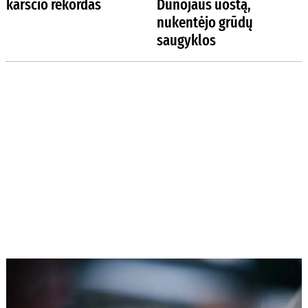
karščio rekordas
Dunojaus uostą,
nukentėjo grūdų
saugyklos