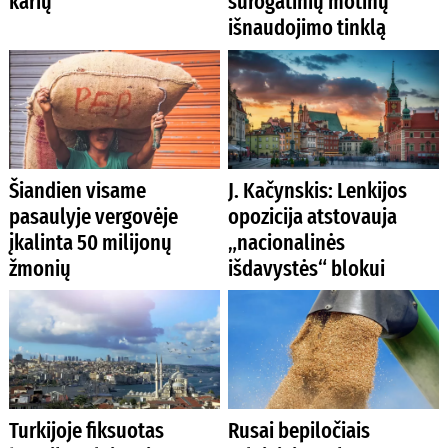
karių
surogatinių motinų
išnaudojimo tinklą
Šiandien visame
J. Kačynskis: Lenkijos
pasaulyje vergovėje
opozicija atstovauja
įkalinta 50 milijonų
„nacionalinės
žmonių
išdavystės“ blokui
Turkijoje fiksuotas
Rusai bepiločiais