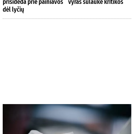
prisideda prie painiavos
vyras sulaukė kritikos
dėl lyčių