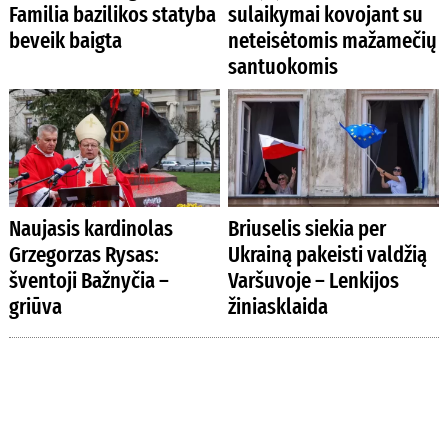
Familia bazilikos statyba
sulaikymai kovojant su
beveik baigta
neteisėtomis mažamečių
santuokomis
Naujasis kardinolas
Briuselis siekia per
Grzegorzas Rysas:
Ukrainą pakeisti valdžią
šventoji Bažnyčia –
Varšuvoje – Lenkijos
griūva
žiniasklaida