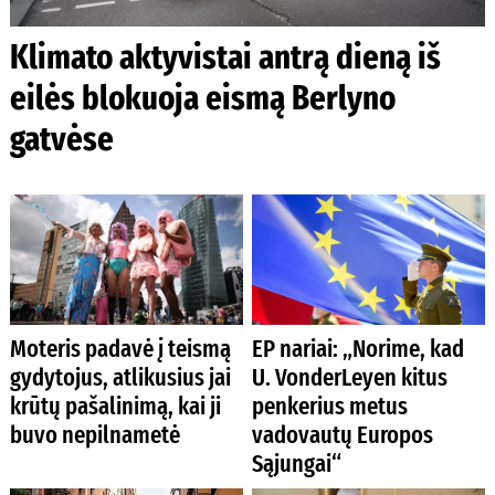
Klimato aktyvistai antrą dieną iš
eilės blokuoja eismą Berlyno
gatvėse
Moteris padavė į teismą
EP nariai: „Norime, kad
gydytojus, atlikusius jai
U. VonderLeyen kitus
krūtų pašalinimą, kai ji
penkerius metus
buvo nepilnametė
vadovautų Europos
Sąjungai“