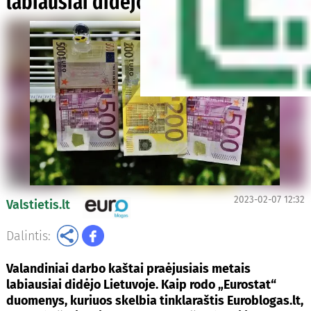
labiausiai didėjo Lietuvoje
2023-02-07 12:32
Valstietis.lt
Dalintis:
Valandiniai darbo kaštai praėjusiais metais
labiausiai didėjo Lietuvoje. Kaip rodo „Eurostat“
duomenys, kuriuos skelbia tinklaraštis
Euroblogas.lt
,