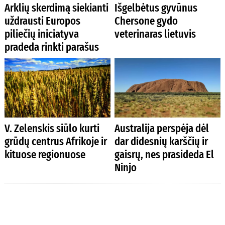
Arklių skerdimą siekianti
Išgelbėtus gyvūnus
uždrausti Europos
Chersone gydo
piliečių iniciatyva
veterinaras lietuvis
pradeda rinkti parašus
V. Zelenskis siūlo kurti
Australija perspėja dėl
grūdų centrus Afrikoje ir
dar didesnių karščių ir
kituose regionuose
gaisrų, nes prasideda El
Ninjo