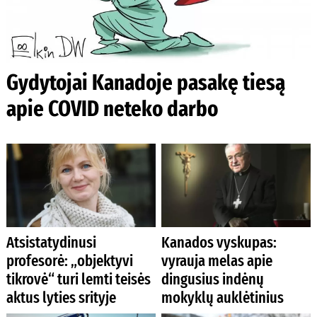
Gydytojai Kanadoje pasakę tiesą
apie COVID neteko darbo
Atsistatydinusi
Kanados vyskupas:
profesorė: „objektyvi
vyrauja melas apie
tikrovė“ turi lemti teisės
dingusius indėnų
aktus lyties srityje
mokyklų auklėtinius