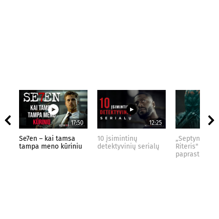
17:50
12:25
Se7en – kai tamsa
10 įsimintinų
„Septynių Kar
tampa meno kūriniu
detektyvinių serialų
Riteris" – kai
paprastumas 