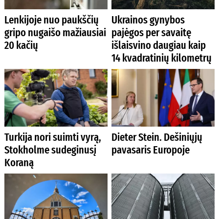
Lenkijoje nuo paukščių
Ukrainos gynybos
gripo nugaišo mažiausiai
pajėgos per savaitę
20 kačių
išlaisvino daugiau kaip
14 kvadratinių kilometrų
Turkija nori suimti vyrą,
Dieter Stein. Dešiniųjų
Stokholme sudeginusį
pavasaris Europoje
Koraną