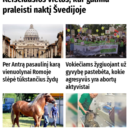
praleisti naktį Švedijoje
Per Antrą pasaulinį karą
Vokiečiams žygiuojant už
vienuolynai Romoje
gyvybę pastebėta, kokie
slėpė tūkstančius žydų
agresyvūs yra abortų
aktyvistai