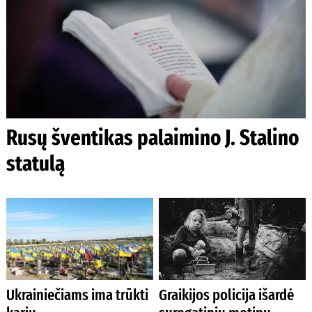
Rusų šventikas palaimino J. Stalino
statulą
Ukrainiečiams ima trūkti
Graikijos policija išardė