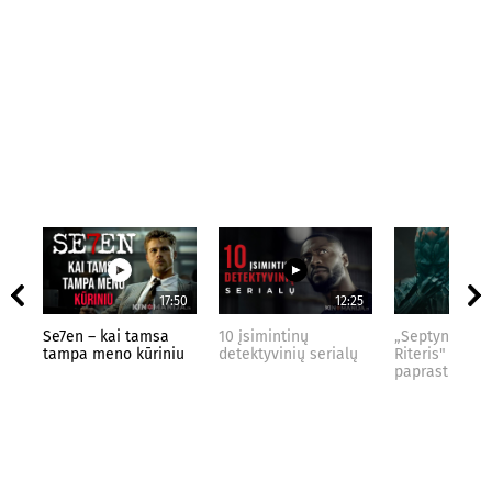
17:50
12:25
Se7en – kai tamsa
10 įsimintinų
„Septynių Kar
tampa meno kūriniu
detektyvinių serialų
Riteris" – kai
paprastumas 