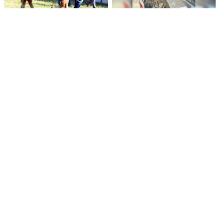
Arklių skerdimą siekianti
Išgelbėtus gyvūnus
uždrausti Europos
Chersone gydo
piliečių iniciatyva
veterinaras lietuvis
pradeda rinkti parašus
V. Zelenskis siūlo kurti
Australija perspėja dėl
grūdų centrus Afrikoje ir
dar didesnių karščių ir
kituose regionuose
gaisrų, nes prasideda El
Ninjo