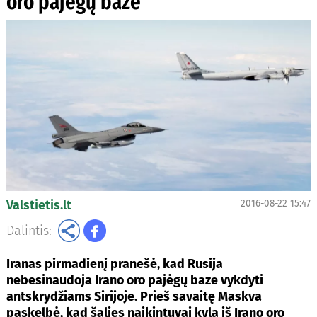
oro pajėgų baze
Valstietis.lt
2016-08-22 15:47
Dalintis:
Iranas pirmadienį pranešė, kad Rusija
nebesinaudoja Irano oro pajėgų baze vykdyti
antskrydžiams Sirijoje. Prieš savaitę Maskva
paskelbė, kad šalies naikintuvai kyla iš Irano oro