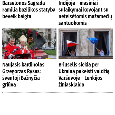
Barselonos Sagrada
Indijoje – masiniai
Familia bazilikos statyba
sulaikymai kovojant su
beveik baigta
neteisėtomis mažamečių
santuokomis
Naujasis kardinolas
Briuselis siekia per
Grzegorzas Rysas:
Ukrainą pakeisti valdžią
šventoji Bažnyčia –
Varšuvoje – Lenkijos
griūva
žiniasklaida