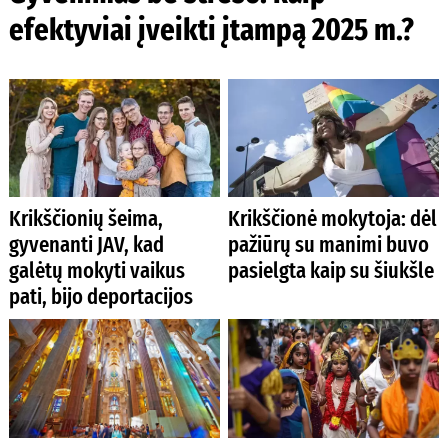
efektyviai įveikti įtampą 2025 m.?
Krikščionių šeima,
Krikščionė mokytoja: dėl
gyvenanti JAV, kad
pažiūrų su manimi buvo
galėtų mokyti vaikus
pasielgta kaip su šiukšle
pati, bijo deportacijos