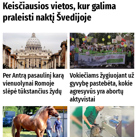
Keisčiausios vietos, kur galima
praleisti naktį Švedijoje
Per Antrą pasaulinį karą
Vokiečiams žygiuojant už
vienuolynai Romoje
gyvybę pastebėta, kokie
slėpė tūkstančius žydų
agresyvūs yra abortų
aktyvistai