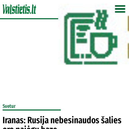
Svetur
Iranas: Rusija nebesinaudos šalies