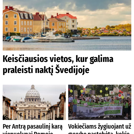
Keisčiausios vietos, kur galima
praleisti naktį Švedijoje
Per Antrą pasaulinį karą
Vokiečiams žygiuojant už