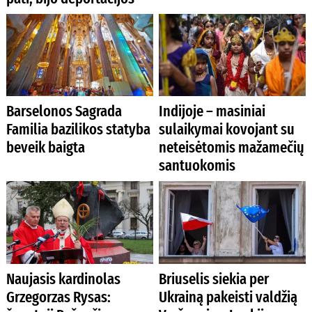
Barselonos Sagrada
Indijoje – masiniai
Familia bazilikos statyba
sulaikymai kovojant su
beveik baigta
neteisėtomis mažamečių
santuokomis
Naujasis kardinolas
Briuselis siekia per
Grzegorzas Rysas:
Ukrainą pakeisti valdžią