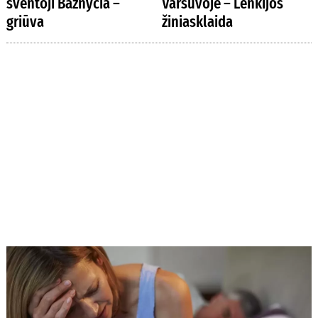
šventoji Bažnyčia –
Varšuvoje – Lenkijos
griūva
žiniasklaida