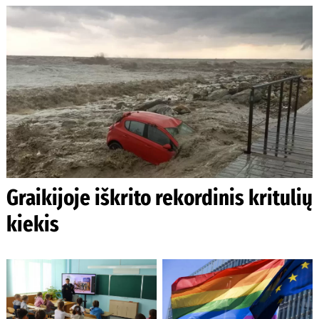
Graikijoje iškrito rekordinis kritulių
kiekis