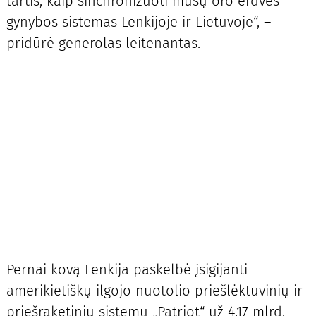
tartis, kaip sinchronizuoti mūsų oro erdvės
gynybos sistemas Lenkijoje ir Lietuvoje“, –
pridūrė generolas leitenantas.
Pernai kovą Lenkija paskelbė įsigijanti
amerikietiškų ilgojo nuotolio priešlėktuvinių ir
priešraketinių sistemų „Patriot“ už 4,17 mlrd.