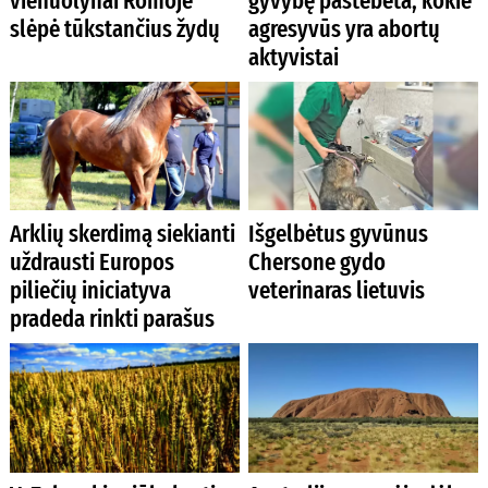
vienuolynai Romoje
gyvybę pastebėta, kokie
slėpė tūkstančius žydų
agresyvūs yra abortų
aktyvistai
Arklių skerdimą siekianti
Išgelbėtus gyvūnus
uždrausti Europos
Chersone gydo
piliečių iniciatyva
veterinaras lietuvis
pradeda rinkti parašus