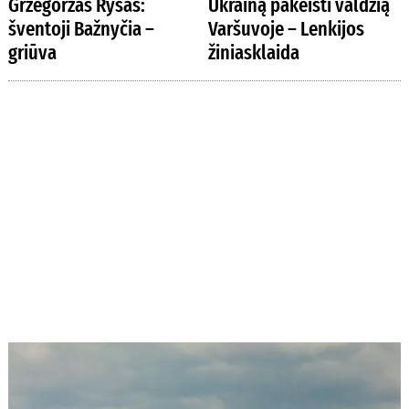
Grzegorzas Rysas:
Ukrainą pakeisti valdžią
šventoji Bažnyčia –
Varšuvoje – Lenkijos
griūva
žiniasklaida