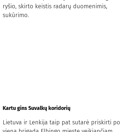
ryšio, skirto keistis radarų duomenimis,
sukūrimo.
Kartu gins Suvalkų koridorių
Lietuva ir Lenkija taip pat sutarė priskirti po
vieną brigadą Elbingo mieste veikiančiam