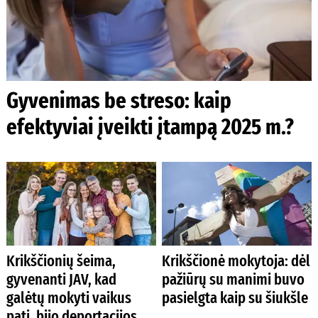
Gyvenimas be streso: kaip
efektyviai įveikti įtampą 2025 m.?
Krikščionių šeima,
Krikščionė mokytoja: dėl
gyvenanti JAV, kad
pažiūrų su manimi buvo
galėtų mokyti vaikus
pasielgta kaip su šiukšle
pati, bijo deportacijos