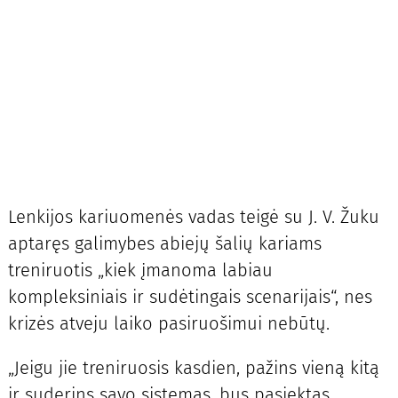
Lenkijos kariuomenės vadas teigė su J. V. Žuku
aptaręs galimybes abiejų šalių kariams
treniruotis „kiek įmanoma labiau
kompleksiniais ir sudėtingais scenarijais“, nes
krizės atveju laiko pasiruošimui nebūtų.
„Jeigu jie treniruosis kasdien, pažins vieną kitą
ir suderins savo sistemas, bus pasiektas