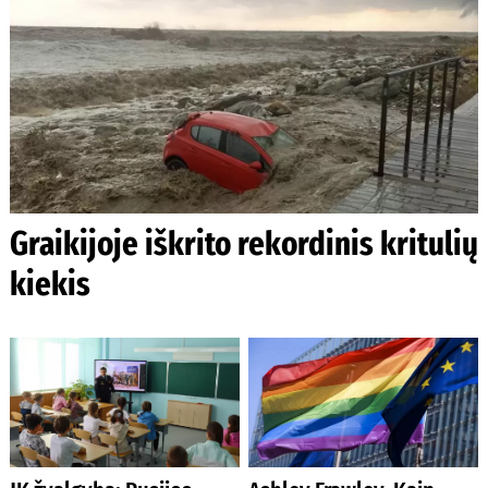
Graikijoje iškrito rekordinis kritulių
kiekis