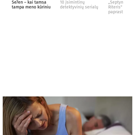
Se7en – kai tamsa
10 įsimintinų
„Septynių Kar
tampa meno kūriniu
detektyvinių serialų
Riteris" – kai
paprastumas 