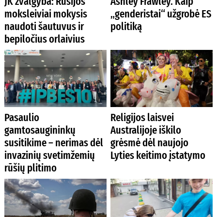
JK žvalgyba: Rusijos
Ashley Frawley. Kaip
moksleiviai mokysis
„genderistai“ užgrobė ES
naudoti šautuvus ir
politiką
bepiločius orlaivius
Pasaulio
Religijos laisvei
gamtosaugininkų
Australijoje iškilo
susitikime – nerimas dėl
grėsmė dėl naujojo
invazinių svetimžemių
Lyties keitimo įstatymo
rūšių plitimo