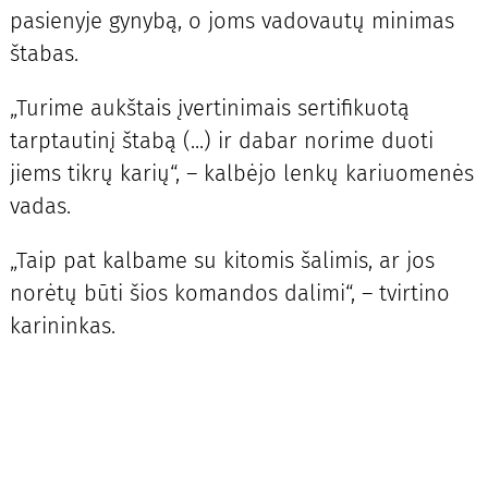
pasienyje gynybą, o joms vadovautų minimas
štabas.
„Turime aukštais įvertinimais sertifikuotą
tarptautinį štabą (...) ir dabar norime duoti
jiems tikrų karių“, – kalbėjo lenkų kariuomenės
vadas.
„Taip pat kalbame su kitomis šalimis, ar jos
norėtų būti šios komandos dalimi“, – tvirtino
karininkas.