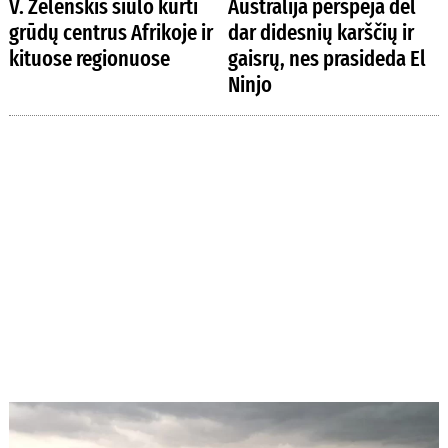
V. Zelenskis siūlo kurti
Australija perspėja dėl
grūdų centrus Afrikoje ir
dar didesnių karščių ir
kituose regionuose
gaisrų, nes prasideda El
Ninjo