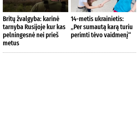
Britų žvalgyba: karinė
14-metis ukrainietis:
tarnyba Rusijoje kur kas
„Per sumautą karą turiu
pelningesnė nei prieš
perimti tėvo vaidmenį“
metus