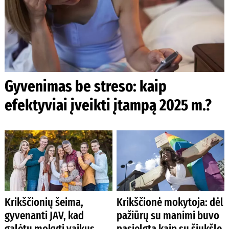
Gyvenimas be streso: kaip
efektyviai įveikti įtampą 2025 m.?
Krikščionių šeima,
Krikščionė mokytoja: dėl
gyvenanti JAV, kad
pažiūrų su manimi buvo
galėtų mokyti vaikus
pasielgta kaip su šiukšle