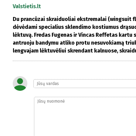
Valstietis.lt
Du prancūzai skraiduoliai ekstremalai (wingsuit fl
dėvėdami specialius sklendimo kostiumus drąsuoli
lėktuvą. Fredas Fugenas ir Vincas Reffetas kartu 
antruoju bandymu atliko protu nesuvokiamą triuką
lengvajam lėktuvėliui skrendant kalnuose, skraiduol