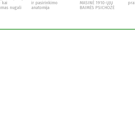
– kai
ir pasirinkimo
MASINĖ 1910-ŲJŲ
pra
umas nugali
anatomija
BAIMĖS PSICHOZĖ