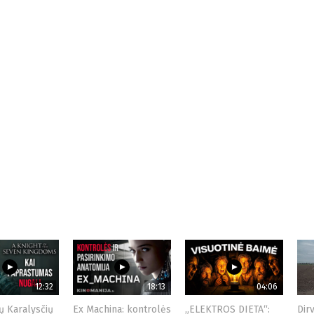
12:32
18:13
04:06
ų Karalysčių
Ex Machina: kontrolės
„ELEKTROS DIETA“:
Dir