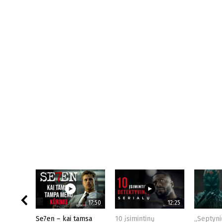
17:50
12:25
Se7en – kai tamsa
10 įsimintinų
„Septyni