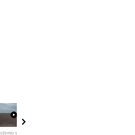
03:23
09:44
04:49
vožemio sveikata -
Sėjomaina - praktinė
Kompostas - praktinė