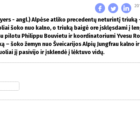
20
yers - angl.) Alpėse atliko precedentų neturintį triuką 
ai šoko nuo kalno, o triuką baigė ore įsklęsdami į len
su pilotu Philippu Bouvietu ir koordinatoriumi Yvesu R
 – šoko žemyn nuo Šveicarijos Alpių Jungfrau kalno ir
iai jį pasivijo ir įsklendė į lėktuvo vidų.