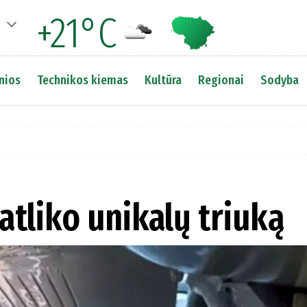
+21°C
nios
Technikos kiemas
Kultūra
Regionai
Sodyba
atliko unikalų triuką