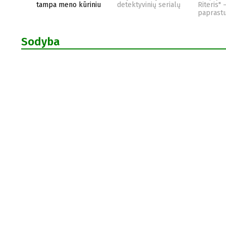
tampa meno kūriniu
detektyvinių serialų
Riteris" 
paprast
Sodyba