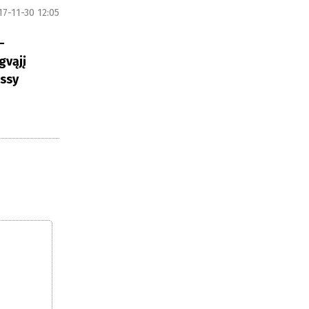
17-11-30 12:05
–
gvąjį
ossy