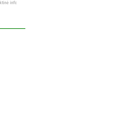
ktinė informacija
informacija
informacija