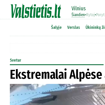
Vilnius
Šiandien
•
Rytoj
•
Poryt
Šalyje
Verslas
Ūkininkų ži
Svetur
Ekstremalai Alpėse 