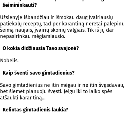
šeimininkauti?
Užsienyje išbandžiau ir išmokau daug įvairiausių
patiekalų receptų, tad per karantiną neretai palepinu
šeimą naujais, įvairių skonių valgiais. Tik iš jų dar
nepasirinkau mėgiamiausio.
O kokia didžiausia Tavo svajonė?
Nobelis.
Kaip šventi savo gimtadienius?
Savo gimtadienius ne itin mėgau ir ne itin švęsdavau,
bet šiemet planuoju švęsti. Jeigu iki to laiko spės
atšaukti karantiną...
Kelintas gimtadienis laukia?