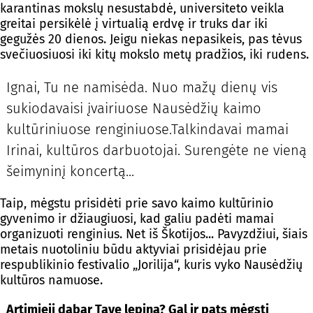
karantinas mokslų nesustabdė, universiteto veikla
greitai persikėlė į virtualią erdvę ir truks dar iki
gegužės 20 dienos. Jeigu niekas nepasikeis, pas tėvus
svečiuosiuosi iki kitų mokslo metų pradžios, iki rudens.
Ignai, Tu ne namisėda. Nuo mažų dienų vis
sukiodavaisi įvairiuose Nausėdžių kaimo
kultūriniuose renginiuose.Talkindavai mamai
Irinai, kultūros darbuotojai. Surengėte ne vieną
šeimyninį koncertą...
Taip, mėgstu prisidėti prie savo kaimo kultūrinio
gyvenimo ir džiaugiuosi, kad galiu padėti mamai
organizuoti renginius. Net iš Škotijos... Pavyzdžiui, šiais
metais nuotoliniu būdu aktyviai prisidėjau prie
respublikinio festivalio „Jorilija“, kuris vyko Nausėdžių
kultūros namuose.
Artimieji dabar Tave lepina? Gal ir pats mėgsti