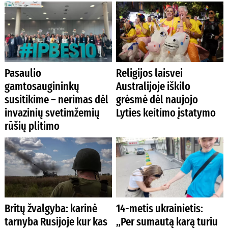
Pasaulio
Religijos laisvei
gamtosaugininkų
Australijoje iškilo
susitikime – nerimas dėl
grėsmė dėl naujojo
invazinių svetimžemių
Lyties keitimo įstatymo
rūšių plitimo
Britų žvalgyba: karinė
14-metis ukrainietis:
tarnyba Rusijoje kur kas
„Per sumautą karą turiu