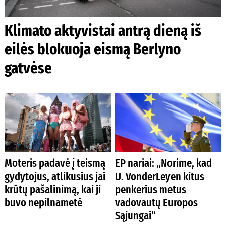
Klimato aktyvistai antrą dieną iš
eilės blokuoja eismą Berlyno
gatvėse
Moteris padavė į teismą
EP nariai: „Norime, kad
gydytojus, atlikusius jai
U. VonderLeyen kitus
krūtų pašalinimą, kai ji
penkerius metus
buvo nepilnametė
vadovautų Europos
Sąjungai“