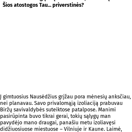
Šios atostogos Tau... priverstinės?
Į gimtuosius Nausėdžius grįžau pora mėnesių anksčiau,
nei planavau. Savo privalomąją izoliaciją prabuvau
Biržų savivaldybės suteiktose patalpose. Manimi
pasirūpinta buvo tikrai gerai, tokių sąlygų man
pavydėjo mano draugai, panašiu metu izoliavęsi
didžiuosiuose miestuose – Vilniuje ir Kaune. Laimė,