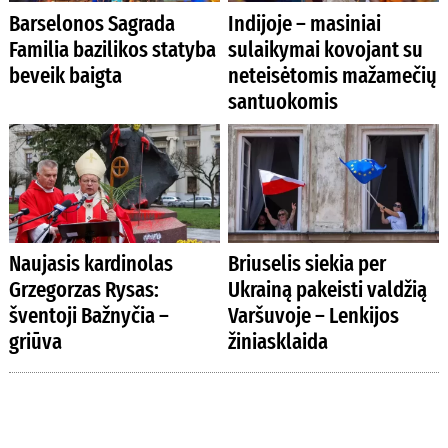
Barselonos Sagrada
Indijoje – masiniai
Familia bazilikos statyba
sulaikymai kovojant su
beveik baigta
neteisėtomis mažamečių
santuokomis
Naujasis kardinolas
Briuselis siekia per
Grzegorzas Rysas:
Ukrainą pakeisti valdžią
šventoji Bažnyčia –
Varšuvoje – Lenkijos
griūva
žiniasklaida