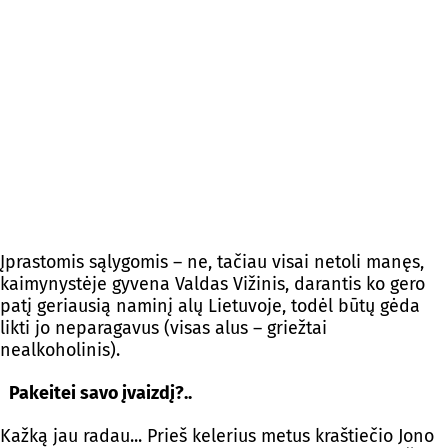
Įprastomis sąlygomis – ne, tačiau visai netoli manęs,
kaimynystėje gyvena Valdas Vižinis, darantis ko gero
patį geriausią naminį alų Lietuvoje, todėl būtų gėda
likti jo neparagavus (visas alus – griežtai
nealkoholinis).
Pakeitei savo įvaizdį?..
Kažką jau radau... Prieš kelerius metus kraštiečio Jono