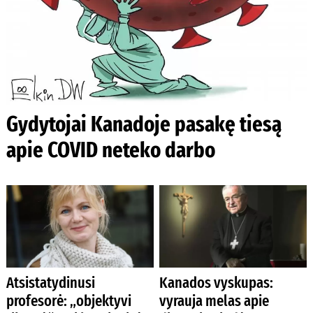
Gydytojai Kanadoje pasakę tiesą
apie COVID neteko darbo
Atsistatydinusi
Kanados vyskupas:
profesorė: „objektyvi
vyrauja melas apie