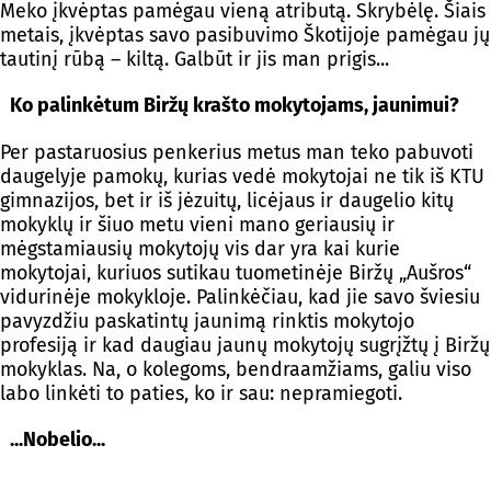
Meko įkvėptas pamėgau vieną atributą. Skrybėlę. Šiais
metais, įkvėptas savo pasibuvimo Škotijoje pamėgau jų
tautinį rūbą – kiltą. Galbūt ir jis man prigis...
Ko palinkėtum Biržų krašto mokytojams, jaunimui?
Per pastaruosius penkerius metus man teko pabuvoti
daugelyje pamokų, kurias vedė mokytojai ne tik iš KTU
gimnazijos, bet ir iš jėzuitų, licėjaus ir daugelio kitų
mokyklų ir šiuo metu vieni mano geriausių ir
mėgstamiausių mokytojų vis dar yra kai kurie
mokytojai, kuriuos sutikau tuometinėje Biržų „Aušros“
vidurinėje mokykloje. Palinkėčiau, kad jie savo šviesiu
pavyzdžiu paskatintų jaunimą rinktis mokytojo
profesiją ir kad daugiau jaunų mokytojų sugrįžtų į Biržų
mokyklas. Na, o kolegoms, bendraamžiams, galiu viso
labo linkėti to paties, ko ir sau: nepramiegoti.
...Nobelio...