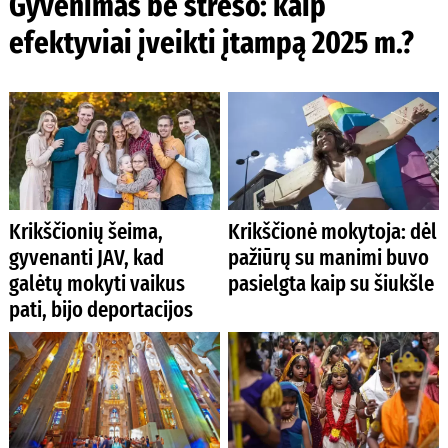
Gyvenimas be streso: kaip
efektyviai įveikti įtampą 2025 m.?
Krikščionių šeima,
Krikščionė mokytoja: dėl
gyvenanti JAV, kad
pažiūrų su manimi buvo
galėtų mokyti vaikus
pasielgta kaip su šiukšle
pati, bijo deportacijos