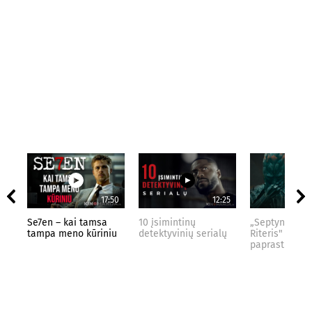
17:50
12:25
Se7en – kai tamsa
10 įsimintinų
„Septynių Kar
tampa meno kūriniu
detektyvinių serialų
Riteris" – kai
paprastumas 