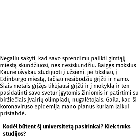
Negaliu sakyti, kad savo sprendimu palikti gimtąjį
miestą skundžiuosi, nes nesiskundžiu. Baigęs mokslus
Kaune išvykau studijuoti į užsienį, jei tiksliau, į
Edinburgo miestą, tačiau nesibodžiu grįžti ir namo.
Šiais metais grįžęs tikėjausi grįžti ir į mokyklą ir ten
pasidalinti savo svetur įgytomis žiniomis ir patirtimi su
biržiečiais įvairių olimpiadų nugalėtojais. Gaila, kad ši
koronaviruso epidemija mano planus kuriam laikui
pristabdė.
Kodėl būtent šį universitetą pasirinkai? Kiek truks
studijos?