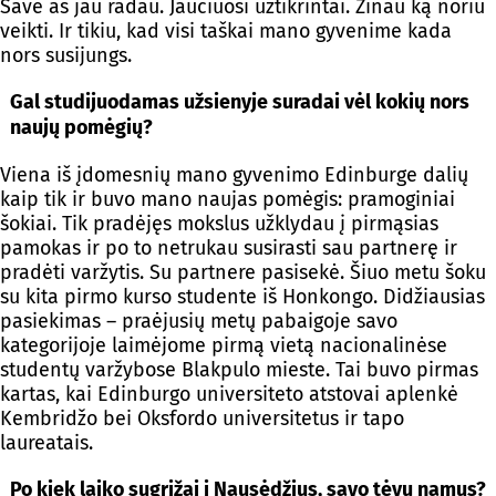
Save aš jau radau. Jaučiuosi užtikrintai. Žinau ką noriu
veikti. Ir tikiu, kad visi taškai mano gyvenime kada
nors susijungs.
Gal studijuodamas užsienyje suradai vėl kokių nors
naujų pomėgių?
Viena iš įdomesnių mano gyvenimo Edinburge dalių
kaip tik ir buvo mano naujas pomėgis: pramoginiai
šokiai. Tik pradėjęs mokslus užklydau į pirmąsias
pamokas ir po to netrukau susirasti sau partnerę ir
pradėti varžytis. Su partnere pasisekė. Šiuo metu šoku
su kita pirmo kurso studente iš Honkongo. Didžiausias
pasiekimas – praėjusių metų pabaigoje savo
kategorijoje laimėjome pirmą vietą nacionalinėse
studentų varžybose Blakpulo mieste. Tai buvo pirmas
kartas, kai Edinburgo universiteto atstovai aplenkė
Kembridžo bei Oksfordo universitetus ir tapo
laureatais.
Po kiek laiko sugrįžai į Nausėdžius, savo tėvų namus?