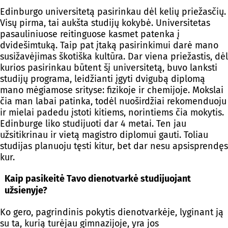
Edinburgo universitetą pasirinkau dėl kelių priežasčių.
Visų pirma, tai aukšta studijų kokybė. Universitetas
pasauliniuose reitinguose kasmet patenka į
dvidešimtuką. Taip pat įtaką pasirinkimui darė mano
susižavėjimas škotiška kultūra. Dar viena priežastis, dėl
kurios pasirinkau būtent šį universitetą, buvo lanksti
studijų programa, leidžianti įgyti dvigubą diplomą
mano mėgiamose srityse: fizikoje ir chemijoje. Mokslai
čia man labai patinka, todėl nuoširdžiai rekomenduoju
ir mielai padedu įstoti kitiems, norintiems čia mokytis.
Edinburge liko studijuoti dar 4 metai. Ten jau
užsitikrinau ir vietą magistro diplomui gauti. Toliau
studijas planuoju tęsti kitur, bet dar nesu apsisprendęs
kur.
Kaip pasikeitė Tavo dienotvarkė studijuojant
užsienyje?
Ko gero, pagrindinis pokytis dienotvarkėje, lyginant ją
su ta, kurią turėjau gimnazijoje, yra jos