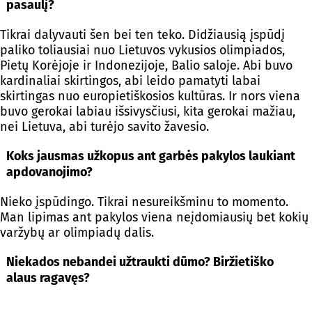
pasaulį?
Tikrai dalyvauti šen bei ten teko. Didžiausią įspūdį
paliko toliausiai nuo Lietuvos vykusios olimpiados,
Pietų Korėjoje ir Indonezijoje, Balio saloje. Abi buvo
kardinaliai skirtingos, abi leido pamatyti labai
skirtingas nuo europietiškosios kultūras. Ir nors viena
buvo gerokai labiau išsivysčiusi, kita gerokai mažiau,
nei Lietuva, abi turėjo savito žavesio.
Koks jausmas užkopus ant garbės pakylos laukiant
apdovanojimo?
Nieko įspūdingo. Tikrai nesureikšminu to momento.
Man lipimas ant pakylos viena neįdomiausių bet kokių
varžybų ar olimpiadų dalis.
Niekados nebandei užtraukti dūmo? Biržietiško
alaus ragavęs?