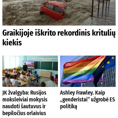
Graikijoje iškrito rekordinis kritulių
kiekis
JK žvalgyba: Rusijos
Ashley Frawley. Kaip
moksleiviai mokysis
„genderistai“ užgrobė ES
naudoti šautuvus ir
politiką
bepiločius orlaivius