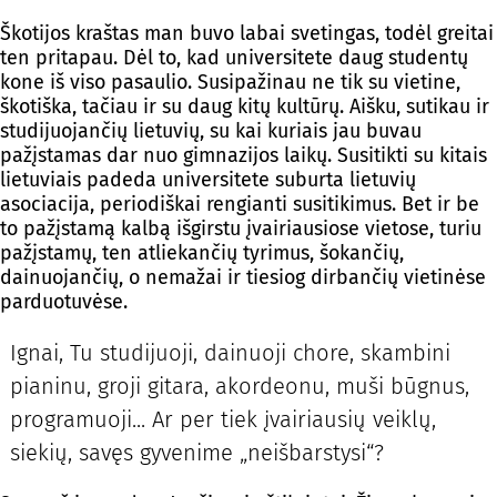
Škotijos kraštas man buvo labai svetingas, todėl greitai
ten pritapau. Dėl to, kad universitete daug studentų
kone iš viso pasaulio. Susipažinau ne tik su vietine,
škotiška, tačiau ir su daug kitų kultūrų. Aišku, sutikau ir
studijuojančių lietuvių, su kai kuriais jau buvau
pažįstamas dar nuo gimnazijos laikų. Susitikti su kitais
lietuviais padeda universitete suburta lietuvių
asociacija, periodiškai rengianti susitikimus. Bet ir be
to pažįstamą kalbą išgirstu įvairiausiose vietose, turiu
pažįstamų, ten atliekančių tyrimus, šokančių,
dainuojančių, o nemažai ir tiesiog dirbančių vietinėse
parduotuvėse.
Ignai, Tu studijuoji, dainuoji chore, skambini
pianinu, groji gitara, akordeonu, muši būgnus,
programuoji... Ar per tiek įvairiausių veiklų,
siekių, savęs gyvenime „neišbarstysi“?