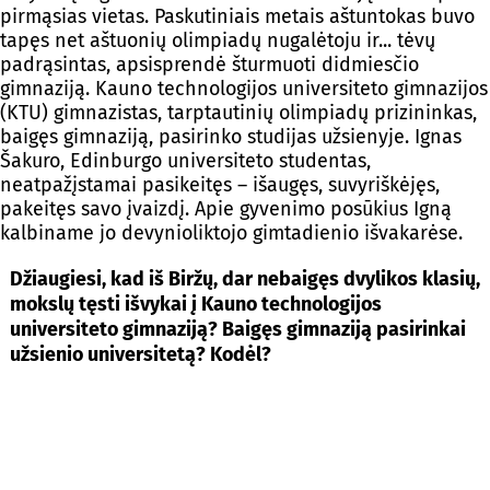
pirmąsias vietas. Paskutiniais metais aštuntokas buvo
tapęs net aštuonių olimpiadų nugalėtoju ir... tėvų
padrąsintas, apsisprendė šturmuoti didmiesčio
gimnaziją. Kauno technologijos universiteto gimnazijos
(KTU) gimnazistas, tarptautinių olimpiadų prizininkas,
baigęs gimnaziją, pasirinko studijas užsienyje. Ignas
Šakuro, Edinburgo universiteto studentas,
neatpažįstamai pasikeitęs – išaugęs, suvyriškėjęs,
pakeitęs savo įvaizdį. Apie gyvenimo posūkius Igną
kalbiname jo devynioliktojo gimtadienio išvakarėse.
Džiaugiesi, kad iš Biržų, dar nebaigęs dvylikos klasių,
mokslų tęsti išvykai į Kauno technologijos
universiteto gimnaziją? Baigęs gimnaziją pasirinkai
užsienio universitetą? Kodėl?