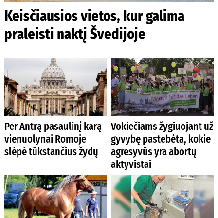
Keisčiausios vietos, kur galima
praleisti naktį Švedijoje
Per Antrą pasaulinį karą
Vokiečiams žygiuojant už
vienuolynai Romoje
gyvybę pastebėta, kokie
slėpė tūkstančius žydų
agresyvūs yra abortų
aktyvistai