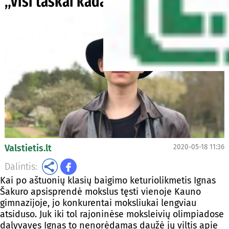
„Visi taškai kada nors susijungia“
Valstietis.lt
2020-05-18 11:36
Dalintis:
Kai po aštuonių klasių baigimo keturiolikmetis Ignas
Šakuro apsisprendė mokslus tęsti vienoje Kauno
gimnazijoje, jo konkurentai moksliukai lengviau
atsiduso. Juk iki tol rajoninėse moksleivių olimpiadose
dalyvavęs Ignas to nenorėdamas daužė jų viltis apie