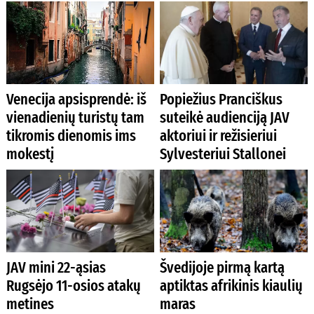
Venecija apsisprendė: iš
Popiežius Pranciškus
vienadienių turistų tam
suteikė audienciją JAV
tikromis dienomis ims
aktoriui ir režisieriui
mokestį
Sylvesteriui Stallonei
JAV mini 22-ąsias
Švedijoje pirmą kartą
Rugsėjo 11-osios atakų
aptiktas afrikinis kiaulių
metines
maras