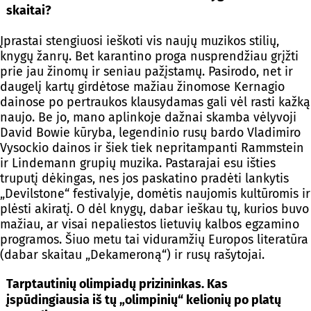
skaitai?
Įprastai stengiuosi ieškoti vis naujų muzikos stilių,
knygų žanrų. Bet karantino proga nusprendžiau grįžti
prie jau žinomų ir seniau pažįstamų. Pasirodo, net ir
daugelį kartų girdėtose mažiau žinomose Kernagio
dainose po pertraukos klausydamas gali vėl rasti kažką
naujo. Be jo, mano aplinkoje dažnai skamba vėlyvoji
David Bowie kūryba, legendinio rusų bardo Vladimiro
Vysockio dainos ir šiek tiek nepritampanti Rammstein
ir Lindemann grupių muzika. Pastarajai esu išties
truputį dėkingas, nes jos paskatino pradėti lankytis
„Devilstone“ festivalyje, domėtis naujomis kultūromis ir
plėsti akiratį. O dėl knygų, dabar ieškau tų, kurios buvo
mažiau, ar visai nepaliestos lietuvių kalbos egzamino
programos. Šiuo metu tai viduramžių Europos literatūra
(dabar skaitau „Dekameroną“) ir rusų rašytojai.
Tarptautinių olimpiadų prizininkas. Kas
įspūdingiausia iš tų „olimpinių“ kelionių po platų