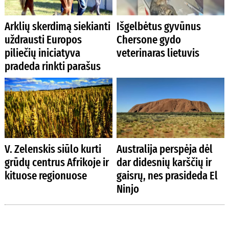
Arklių skerdimą siekianti
Išgelbėtus gyvūnus
uždrausti Europos
Chersone gydo
piliečių iniciatyva
veterinaras lietuvis
pradeda rinkti parašus
V. Zelenskis siūlo kurti
Australija perspėja dėl
grūdų centrus Afrikoje ir
dar didesnių karščių ir
kituose regionuose
gaisrų, nes prasideda El
Ninjo