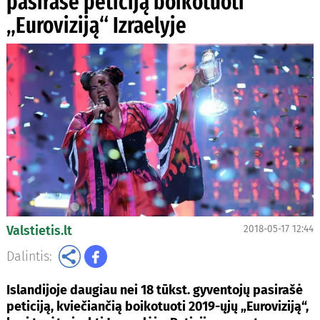
pasirašė peticiją boikotuoti
„Euroviziją“ Izraelyje
Valstietis.lt
2018-05-17 12:44
Dalintis:
Islandijoje daugiau nei 18 tūkst. gyventojų pasirašė
peticiją, kviečiančią boikotuoti 2019-ųjų „Euroviziją“,