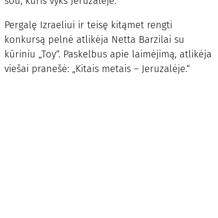
šou, kuris vyks Jeruzalėje.
Pergalę Izraeliui ir teisę kitąmet rengti
konkursą pelnė atlikėja Netta Barzilai su
kūriniu „Toy“. Paskelbus apie laimėjimą, atlikėja
viešai pranešė: „Kitais metais – Jeruzalėje.“