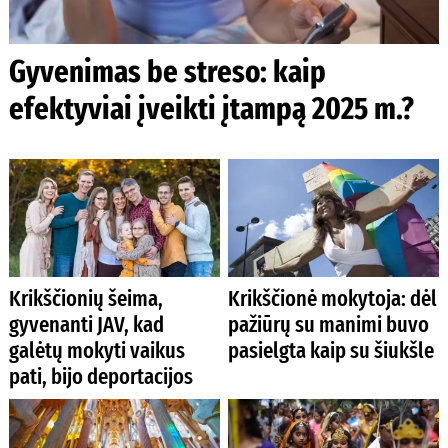
Gyvenimas be streso: kaip
efektyviai įveikti įtampą 2025 m.?
Krikščionių šeima,
Krikščionė mokytoja: dėl
gyvenanti JAV, kad
pažiūrų su manimi buvo
galėtų mokyti vaikus
pasielgta kaip su šiukšle
pati, bijo deportacijos