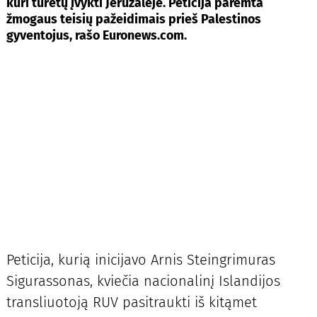
kuri turėtų įvykti Jeruzalėje. Peticija paremta
žmogaus teisių pažeidimais prieš Palestinos
gyventojus, rašo Euronews.com.
Peticija, kurią inicijavo Arnis Steingrimuras
Sigurassonas, kviečia nacionalinį Islandijos
transliuotoją RUV pasitraukti iš kitąmet