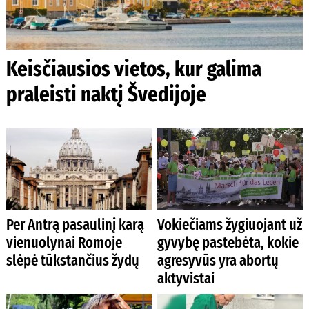
Keisčiausios vietos, kur galima
praleisti naktį Švedijoje
Per Antrą pasaulinį karą
Vokiečiams žygiuojant už
vienuolynai Romoje
gyvybę pastebėta, kokie
slėpė tūkstančius žydų
agresyvūs yra abortų
aktyvistai