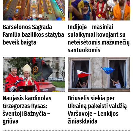
Barselonos Sagrada
Indijoje – masiniai
Familia bazilikos statyba
sulaikymai kovojant su
beveik baigta
neteisėtomis mažamečių
santuokomis
Naujasis kardinolas
Briuselis siekia per
Grzegorzas Rysas:
Ukrainą pakeisti valdžią
šventoji Bažnyčia –
Varšuvoje – Lenkijos
griūva
žiniasklaida