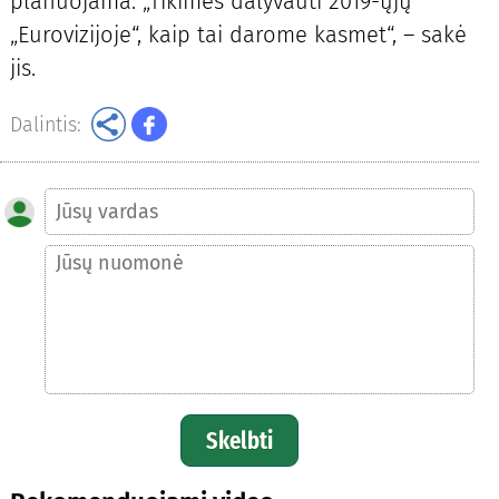
planuojama. „Tikimės dalyvauti 2019-ųjų
„Eurovizijoje“, kaip tai darome kasmet“, – sakė
jis.
Dalintis:
Skelbti