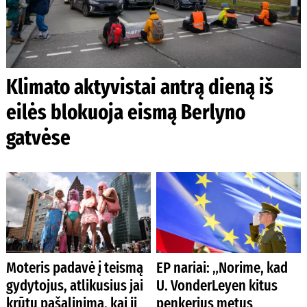
Klimato aktyvistai antrą dieną iš
eilės blokuoja eismą Berlyno
gatvėse
Moteris padavė į teismą
EP nariai: „Norime, kad
gydytojus, atlikusius jai
U. VonderLeyen kitus
krūtų pašalinimą, kai ji
penkerius metus