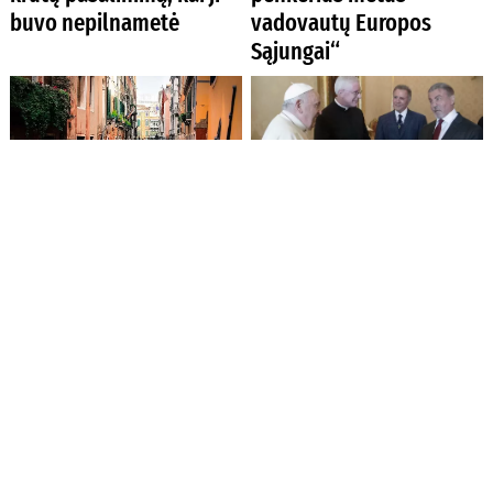
buvo nepilnametė
vadovautų Europos
Sąjungai“
Venecija apsisprendė: iš
Popiežius Pranciškus
vienadienių turistų tam
suteikė audienciją JAV
tikromis dienomis ims
aktoriui ir režisieriui
mokestį
Sylvesteriui Stallonei