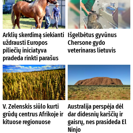
Arklių skerdimą siekianti
Išgelbėtus gyvūnus
uždrausti Europos
Chersone gydo
piliečių iniciatyva
veterinaras lietuvis
pradeda rinkti parašus
V. Zelenskis siūlo kurti
Australija perspėja dėl
grūdų centrus Afrikoje ir
dar didesnių karščių ir
kituose regionuose
gaisrų, nes prasideda El
Ninjo