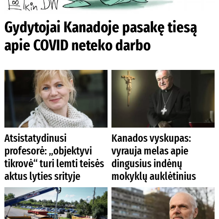
Gydytojai Kanadoje pasakę tiesą
apie COVID neteko darbo
Atsistatydinusi
Kanados vyskupas:
profesorė: „objektyvi
vyrauja melas apie
tikrovė“ turi lemti teisės
dingusius indėnų
aktus lyties srityje
mokyklų auklėtinius