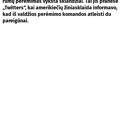
rūmų perėmimas vyksta sklandžiai. Tai jis pranešė
„Twitters“, kai amerikiečių žiniasklaida informavo,
kad iš valdžios perėmimo komandos atleisti du
pareigūnai.