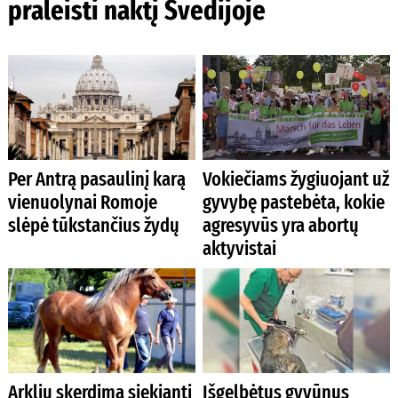
praleisti naktį Švedijoje
Per Antrą pasaulinį karą
Vokiečiams žygiuojant už
vienuolynai Romoje
gyvybę pastebėta, kokie
slėpė tūkstančius žydų
agresyvūs yra abortų
aktyvistai
Arklių skerdimą siekianti
Išgelbėtus gyvūnus