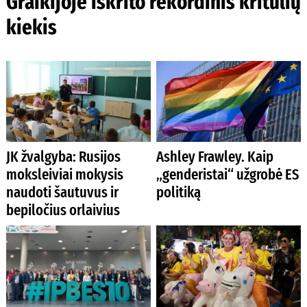
Graikijoje iškrito rekordinis kritulių
kiekis
JK žvalgyba: Rusijos
Ashley Frawley. Kaip
moksleiviai mokysis
„genderistai“ užgrobė ES
naudoti šautuvus ir
politiką
bepiločius orlaivius