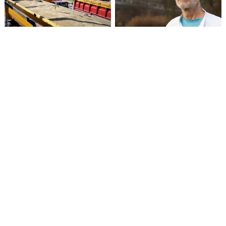
Rusijos dronas smogė
Eutanazijos paplitimas
grūdų infrastruktūrai
gali sukelti kultūrinį
Odesos regione
nuosmukį, nuogąstauja
Danijos gydytojas
Norvegijos sveikatos
Moterų sunkiosios
priežiūros darbuotojai:
atletikos rekordą
Liuteronų Bažnyčia
pagerinęs translytis
prisideda prie painiavos
vyras sulaukė kritikos
dėl lyčių