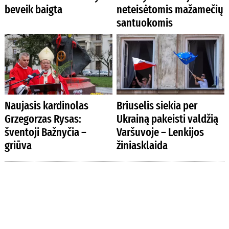
beveik baigta
neteisėtomis mažamečių
santuokomis
Naujasis kardinolas
Briuselis siekia per
Grzegorzas Rysas:
Ukrainą pakeisti valdžią
šventoji Bažnyčia –
Varšuvoje – Lenkijos
griūva
žiniasklaida