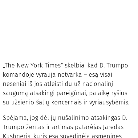
„The New York Times“ skelbia, kad D. Trumpo
komandoje vyrauja netvarka – esą visai
neseniai iš jos atleisti du už nacionalinį
saugumą atsakingi pareigūnai, palaikę ryšius
su užsienio šalių koncernais ir vyriausybėmis.
Spėjama, jog dėl jų nušalinimo atsakingas D.
Trumpo žentas ir artimas patarėjas Jaredas
Kushneris, kuris esą suvedinėja asmenines