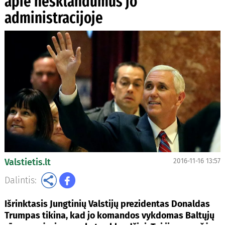
apie nesklandumus jo
administracijoje
Valstietis.lt
2016-11-16 13:57
Dalintis:
Išrinktasis Jungtinių Valstijų prezidentas Donaldas
Trumpas tikina, kad jo komandos vykdomas Baltųjų