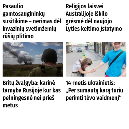
Pasaulio
Religijos laisvei
gamtosaugininkų
Australijoje iškilo
susitikime – nerimas dėl
grėsmė dėl naujojo
invazinių svetimžemių
Lyties keitimo įstatymo
rūšių plitimo
Britų žvalgyba: karinė
14-metis ukrainietis:
tarnyba Rusijoje kur kas
„Per sumautą karą turiu
pelningesnė nei prieš
perimti tėvo vaidmenį“
metus