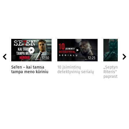
17:50
12:25
Se7en – kai tamsa
10 įsimintinų
„Septynių Kar
tampa meno kūriniu
detektyvinių serialų
Riteris" – kai
paprastumas 