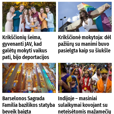
Krikščionių šeima,
Krikščionė mokytoja: dėl
gyvenanti JAV, kad
pažiūrų su manimi buvo
galėtų mokyti vaikus
pasielgta kaip su šiukšle
pati, bijo deportacijos
Barselonos Sagrada
Indijoje – masiniai
Familia bazilikos statyba
sulaikymai kovojant su
beveik baigta
neteisėtomis mažamečių