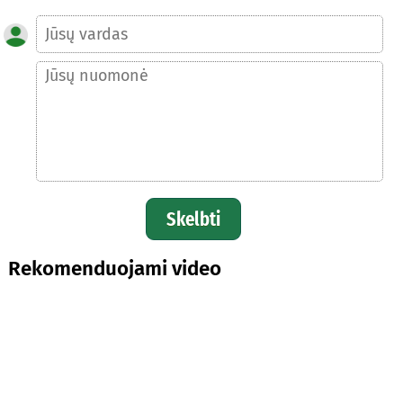
Skelbti
Rekomenduojami video