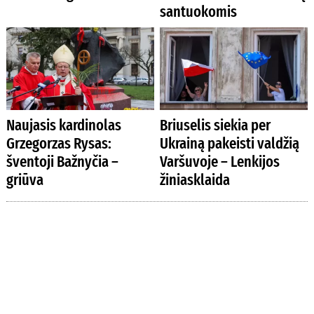
santuokomis
Naujasis kardinolas
Briuselis siekia per
Grzegorzas Rysas:
Ukrainą pakeisti valdžią
šventoji Bažnyčia –
Varšuvoje – Lenkijos
griūva
žiniasklaida