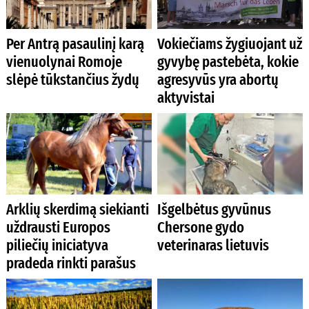
Per Antrą pasaulinį karą
Vokiečiams žygiuojant už
vienuolynai Romoje
gyvybę pastebėta, kokie
slėpė tūkstančius žydų
agresyvūs yra abortų
aktyvistai
Arklių skerdimą siekianti
Išgelbėtus gyvūnus
uždrausti Europos
Chersone gydo
piliečių iniciatyva
veterinaras lietuvis
pradeda rinkti parašus