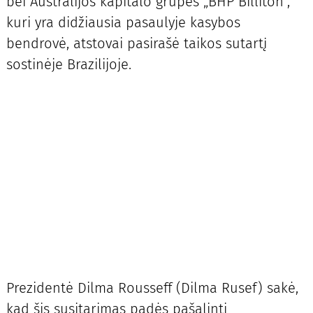
bei Australijos kapitalo grupės „BHP Billiton“,
kuri yra didžiausia pasaulyje kasybos
bendrovė, atstovai pasirašė taikos sutartį
sostinėje Brazilijoje.
Prezidentė Dilma Rousseff (Dilma Rusef) sakė,
kad šis susitarimas padės pašalinti