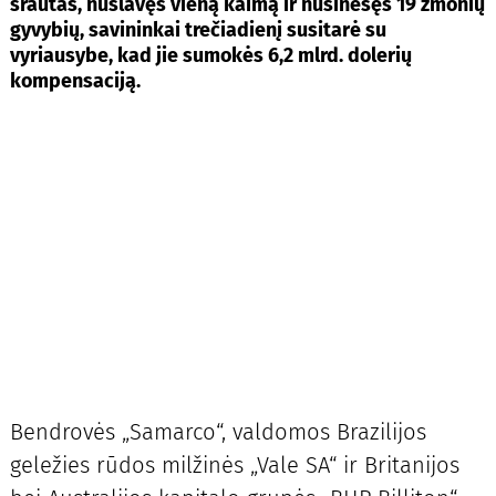
srautas, nušlavęs vieną kaimą ir nusinešęs 19 žmonių
gyvybių, savininkai trečiadienį susitarė su
vyriausybe, kad jie sumokės 6,2 mlrd. dolerių
kompensaciją.
Bendrovės „Samarco“, valdomos Brazilijos
geležies rūdos milžinės „Vale SA“ ir Britanijos