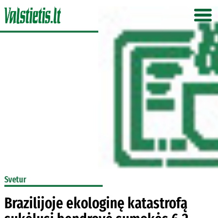
Svetur
Brazilijoje ekologinę katastrofą