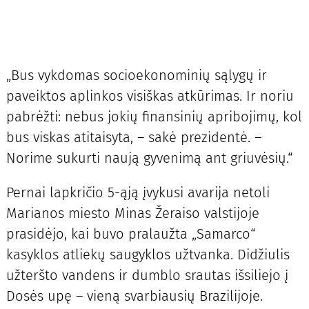
„Bus vykdomas socioekonominių sąlygų ir
paveiktos aplinkos visiškas atkūrimas. Ir noriu
pabrėžti: nebus jokių finansinių apribojimų, kol
bus viskas atitaisyta, – sakė prezidentė. –
Norime sukurti naują gyvenimą ant griuvėsių.“
Pernai lapkričio 5-ąją įvykusi avarija netoli
Marianos miesto Minas Žeraiso valstijoje
prasidėjo, kai buvo pralaužta „Samarco“
kasyklos atliekų saugyklos užtvanka. Didžiulis
užteršto vandens ir dumblo srautas išsiliejo į
Dosės upę – vieną svarbiausių Brazilijoje.