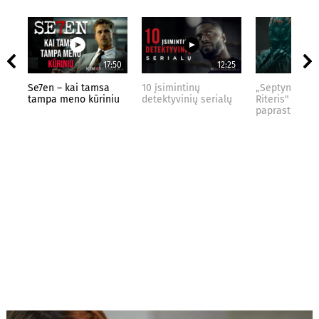
17:50
12:25
Se7en – kai tamsa
10 įsimintinų
„Septynių Kar
tampa meno kūriniu
detektyvinių serialų
Riteris" – kai
paprastumas 