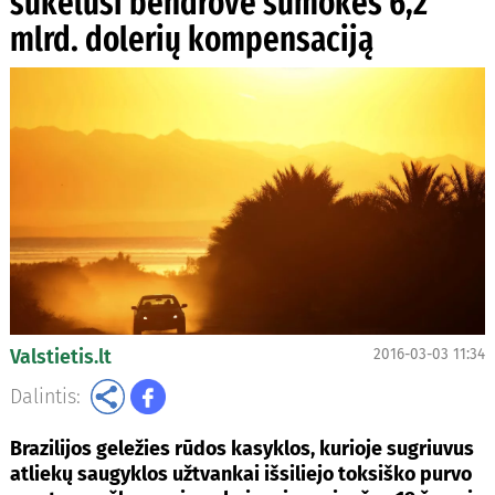
sukėlusi bendrovė sumokės 6,2
mlrd. dolerių kompensaciją
Valstietis.lt
2016-03-03 11:34
Dalintis:
Brazilijos geležies rūdos kasyklos, kurioje sugriuvus
atliekų saugyklos užtvankai išsiliejo toksiško purvo