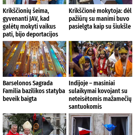
Krikščionių šeima,
Krikščionė mokytoja: dėl
gyvenanti JAV, kad
pažiūrų su manimi buvo
galėtų mokyti vaikus
pasielgta kaip su šiukšle
pati, bijo deportacijos
Barselonos Sagrada
Indijoje – masiniai
Familia bazilikos statyba
sulaikymai kovojant su
beveik baigta
neteisėtomis mažamečių
santuokomis