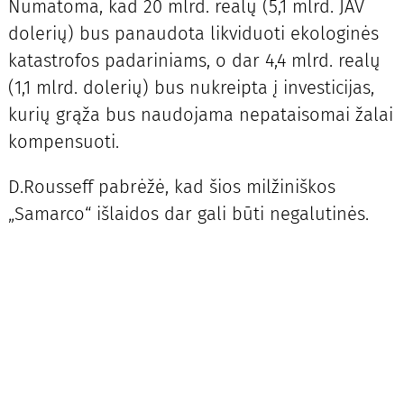
Numatoma, kad 20 mlrd. realų (5,1 mlrd. JAV
dolerių) bus panaudota likviduoti ekologinės
katastrofos padariniams, o dar 4,4 mlrd. realų
(1,1 mlrd. dolerių) bus nukreipta į investicijas,
kurių grąža bus naudojama nepataisomai žalai
kompensuoti.
D.Rousseff pabrėžė, kad šios milžiniškos
„Samarco“ išlaidos dar gali būti negalutinės.