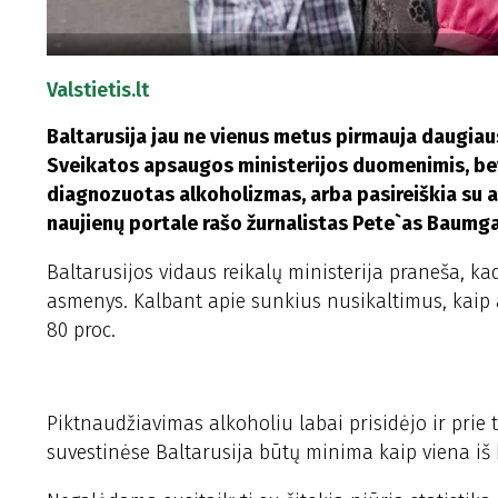
Valstietis.lt
Baltarusija jau ne vienus metus pirmauja daugiaus
Sveikatos apsaugos ministerijos duomenimis, beve
diagnozuotas alkoholizmas, arba pasireiškia su a
naujienų portale rašo žurnalistas Pete`as Baumga
Baltarusijos vidaus reikalų ministerija praneša, kad
asmenys. Kalbant apie sunkius nusikaltimus, kaip a
80 proc.
Piktnaudžiavimas alkoholiu labai prisidėjo ir prie
suvestinėse Baltarusija būtų minima kaip viena iš k