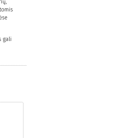
ių,
itomis
ėse
 gali