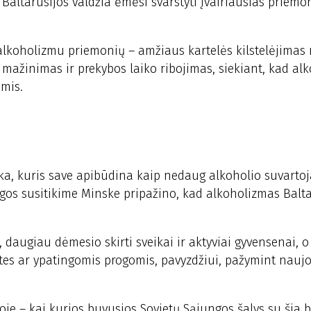
 Baltarusijos valdžia ėmėsi svarstyti įvairiausias priemo
lkoholizmu priemonių – amžiaus kartelės kilstelėjimas 
 mažinimas ir prekybos laiko ribojimas, siekiant, kad al
omis.
ka, kuris save apibūdina kaip nedaug alkoholio suvartoj
os susitikime Minske pripažino, kad alkoholizmas Balta
 daugiau dėmesio skirti sveikai ir aktyviai gyvensenai, o
tes ar ypatingomis progomis, pavyzdžiui, pažymint naujo
oje – kai kurios buvusios Sovietų Sąjungos šalys su šia 