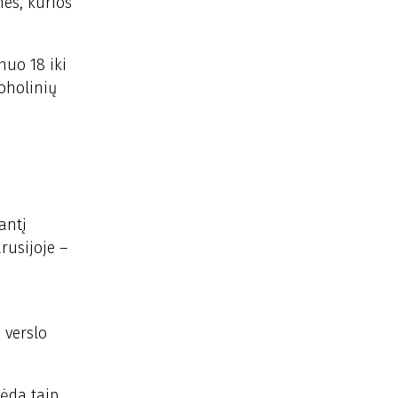
nes, kurios
nuo 18 iki
koholinių
antį
rusijoje –
 verslo
bėda taip