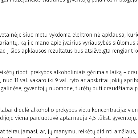
 svetainėje šiuo metu vykdoma elektroninė apklausa, kuri
variantų, ką jie mano apie įvairius vyriausybės siūlomus 
ad į šios apklausos rezultatus bus atsižvelgta rengiant 
kėtų riboti prekybos alkoholiniais gėrimais laiką – drau
, nuo 11 val. vakaro iki 9 val. ryto ar apskritai jokių apri
 degalinėse, gyventojų nuomone, turėtų būti draudžiama p
 labai didelė alkoholio prekybos vietų koncentracija: vie
dijoje viena parduotuvė aptarnauja 4,5 tūkst. gyventojų.
pat teiraujamasi, ar, jų manymu, reikėtų didinti amžiaus,