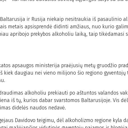
Baltarusija ir Rusija niekaip nesitraukia iš pasaulinio a
ais metais apsisprendė didinti amžiaus, nuo kurio galim
labiau apribojo prekybos alkoholiu laiką, taip tikėdamasi
ikatos apsaugos ministerija praėjusių metų gruodžio prad
iš kiek daugiau nei vieno milijono šio regiono gyventojų 
mu.
 draudimas alkoholiu prekiauti po aštuntos valandos vak
ena iš tų, kurios dabar svarstomos Baltarusijoje. Vis dė
bojimas didelės naudos nedavė.
gejaus Davidovo teigimu, dėl alkoholizmo regione kyla 
ngai mažėjančios vidutinės gyventojų pajamos ir blogėja