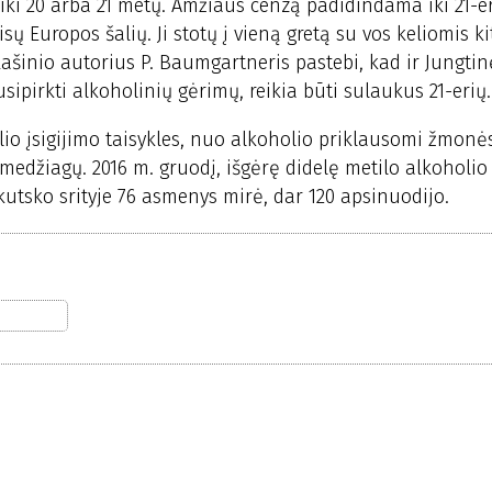
 iki 20 arba 21 metų. Amžiaus cenzą padidindama iki 21-er
sų Europos šalių. Ji stotų į vieną gretą su vos keliomis k
šinio autorius P. Baumgartneris pastebi, kad ir Jungtin
sipirkti alkoholinių gėrimų, reikia būti sulaukus 21-erių.
io įsigijimo taisykles, nuo alkoholio priklausomi žmonės
 medžiagų. 2016 m. gruodį, išgėrę didelę metilo alkoholio
rkutsko srityje 76 asmenys mirė, dar 120 apsinuodijo.