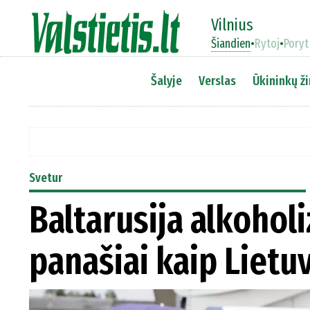
Vilnius
Šiandien
•
Rytoj
•
Poryt
Šalyje
Verslas
Ūkininkų ži
Svetur
Baltarusija alkoho
panašiai kaip Lietu