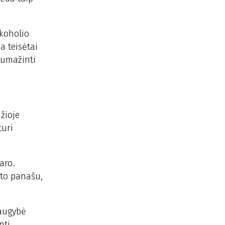
lkoholio
a teisėtai
 sumažinti
žioje
turi
aro.
lto panašu,
daugybė
nti