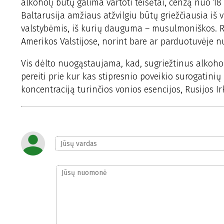
alkoholį būtų galima vartoti teisėtai, cenzą nuo 18
Baltarusija amžiaus atžvilgiu būtų griežčiausia iš vi
valstybėmis, iš kurių dauguma – musulmoniškos. Ra
Amerikos Valstijose, norint bare ar parduotuvėje nu
Vis dėlto nuogąstaujama, kad, sugriežtinus alkohol
pereiti prie kur kas stipresnio poveikio surogatinių
koncentraciją turinčios vonios esencijos, Rusijos I