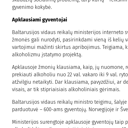
gyvenimo kokybė.
Apklausiami gyventojai
Baltarusijos vidaus reikalų ministerijos interneto
žmonės gali nurodyti, pasirinkdami vieną iš kelių 
vartojimui mažinti skirtus apribojimus. Teigiama, k
alkoholizmu įstatymo projektą.
Apklausoje žmonių klausiama, kaip, jų nuomone, rei
prekiauti alkoholiu nuo 22 val. vakaro iki 9 val. ryto
atžvilgiu netaikyti. Dar klausiama, pavyzdžiui, ar
visais, ar tik stipriaisiais alkoholiniais gėrimais.
Baltarusijos vidaus reikalų ministro teigimu, šalyje
parduotuvė – 600-ams gyventojų. Norvegijoje ir Šve
Ministerijos surengtoje apklausoje gyventojų taip 