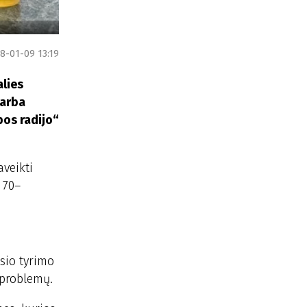
8-01-09 13:19
alies
 arba
pos radijo“
aveikti
 70–
sio tyrimo
 problemų.