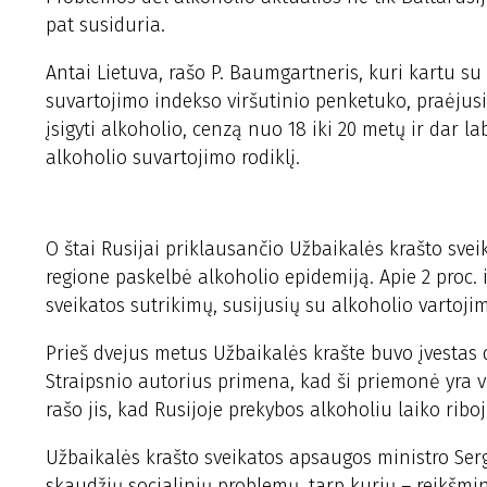
pat susiduria.
Antai Lietuva, rašo P. Baumgartneris, kuri kartu su 
suvartojimo indekso viršutinio penketuko, praėjusi
įsigyti alkoholio, cenzą nuo 18 iki 20 metų ir dar 
alkoholio suvartojimo rodiklį.
O štai Rusijai priklausančio Užbaikalės krašto sve
regione paskelbė alkoholio epidemiją. Apie 2 proc. 
sveikatos sutrikimų, susijusių su alkoholio vartoji
Prieš dvejus metus Užbaikalės krašte buvo įvestas
Straipsnio autorius primena, kad ši priemonė yra vi
rašo jis, kad Rusijoje prekybos alkoholiu laiko ri
Užbaikalės krašto sveikatos apsaugos ministro Ser
skaudžių socialinių problemų, tarp kurių – reikšmi