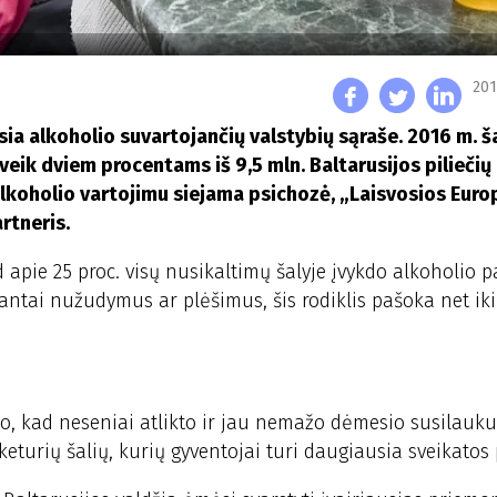
201
ia alkoholio suvartojančių valstybių sąraše. 2016 m. š
ik dviem procentams iš 9,5 mln. Baltarusijos piliečių
lkoholio vartojimu siejama psichozė, „Laisvosios Euro
rtneris.
 apie 25 proc. visų nusikaltimų šalyje įvykdo alkoholio p
ntai nužudymus ar plėšimus, šis rodiklis pašoka net iki
 to, kad neseniai atlikto ir jau nemažo dėmesio susilauku
eturių šalių, kurių gyventojai turi daugiausia sveikatos