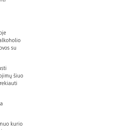
oje
alkoholio
kovos su
sti
bojimų šiuo
rekiauti
na
 nuo kurio