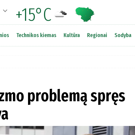
+15°C
nios
Technikos kiemas
Kultūra
Regionai
Sodyba
lizmo problemą spręs
va