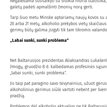
Negalėdama susitaikyti su šitokia niūria statistika,
galėtų padėti apmalšinti žmonių norą gerti.
Tarp šiuo metu Minske aptariamų naujų kovos su a
20 arba 21 metų, alkoholio prekybos vietų skaičiaus
gėrimų būtų galima įsigyti tik tam tikromis valand
„Labai sunki, sunki problema“
Net Baltarusijos prezidentas Aliaksandras Lukašen
žmogų, gruodžio 8 d. kalbėdamas profesinės sąjung
„labai sunki, sunki problema“.
Jis taip pat paragino savo tėvynainius, užuot gėrus,
alkoholinius gėrimus siūlė vartoti nebent per šven
pradžią.
Problemos dėl alkoholio aktualios ne tik Baltarusij