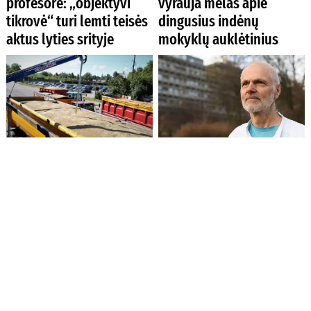
profesorė: „objektyvi
vyrauja melas apie
tikrovė“ turi lemti teisės
dingusius indėnų
aktus lyties srityje
mokyklų auklėtinius
Rusijos dronas smogė
Eutanazijos paplitimas
grūdų infrastruktūrai
gali sukelti kultūrinį
Odesos regione
nuosmukį, nuogąstauja
Danijos gydytojas