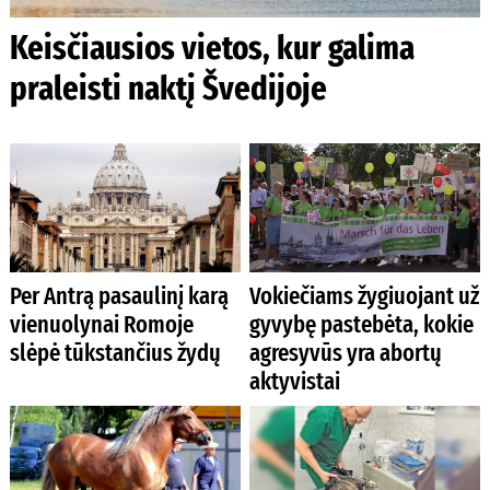
Keisčiausios vietos, kur galima
praleisti naktį Švedijoje
Per Antrą pasaulinį karą
Vokiečiams žygiuojant už
vienuolynai Romoje
gyvybę pastebėta, kokie
slėpė tūkstančius žydų
agresyvūs yra abortų
aktyvistai