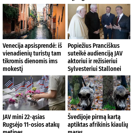
Venecija apsisprendė: iš
Popiežius Pranciškus
vienadienių turistų tam
suteikė audienciją JAV
tikromis dienomis ims
aktoriui ir režisieriui
mokestį
Sylvesteriui Stallonei
JAV mini 22-ąsias
Švedijoje pirmą kartą
Rugsėjo 11-osios atakų
aptiktas afrikinis kiaulių
metines
maras