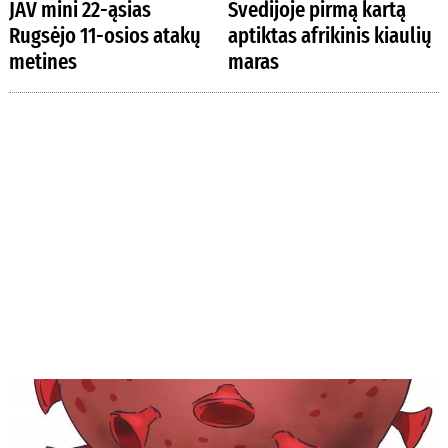
JAV mini 22-ąsias
Švedijoje pirmą kartą
Rugsėjo 11-osios atakų
aptiktas afrikinis kiaulių
metines
maras