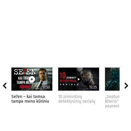
17:50
12:25
Se7en – kai tamsa
10 įsimintinų
„Septynių Kar
tampa meno kūriniu
detektyvinių serialų
Riteris" – kai
paprastumas 