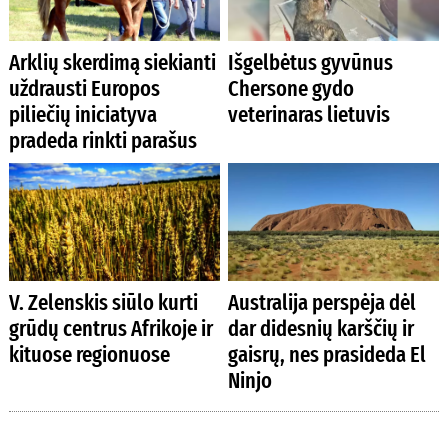
Arklių skerdimą siekianti
Išgelbėtus gyvūnus
uždrausti Europos
Chersone gydo
piliečių iniciatyva
veterinaras lietuvis
pradeda rinkti parašus
V. Zelenskis siūlo kurti
Australija perspėja dėl
grūdų centrus Afrikoje ir
dar didesnių karščių ir
kituose regionuose
gaisrų, nes prasideda El
Ninjo