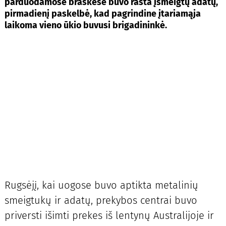
parduodamose braškėse buvo rasta įsmeigtų adatų,
pirmadienį paskelbė, kad pagrindine įtariamąja
laikoma vieno ūkio buvusi brigadininkė.
Rugsėjį, kai uogose buvo aptikta metalinių
smeigtukų ir adatų, prekybos centrai buvo
priversti išimti prekes iš lentynų Australijoje ir