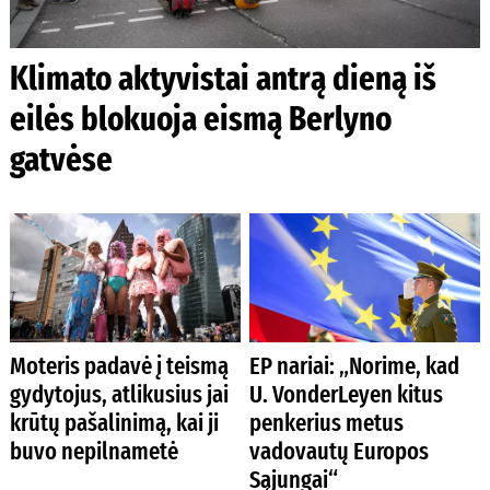
Klimato aktyvistai antrą dieną iš
eilės blokuoja eismą Berlyno
gatvėse
Moteris padavė į teismą
EP nariai: „Norime, kad
gydytojus, atlikusius jai
U. VonderLeyen kitus
krūtų pašalinimą, kai ji
penkerius metus
buvo nepilnametė
vadovautų Europos
Sąjungai“