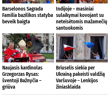
Barselonos Sagrada
Indijoje – masiniai
Familia bazilikos statyba
sulaikymai kovojant su
beveik baigta
neteisėtomis mažamečių
santuokomis
Naujasis kardinolas
Briuselis siekia per
Grzegorzas Rysas:
Ukrainą pakeisti valdžią
šventoji Bažnyčia –
Varšuvoje – Lenkijos
griūva
žiniasklaida