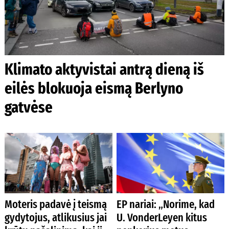
Klimato aktyvistai antrą dieną iš
eilės blokuoja eismą Berlyno
gatvėse
Moteris padavė į teismą
EP nariai: „Norime, kad
gydytojus, atlikusius jai
U. VonderLeyen kitus