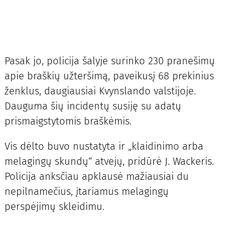
Pasak jo, policija šalyje surinko 230 pranešimų
apie braškių užteršimą, paveikusį 68 prekinius
ženklus, daugiausiai Kvynslando valstijoje.
Dauguma šių incidentų susiję su adatų
prismaigstytomis braškėmis.
Vis dėlto buvo nustatyta ir „klaidinimo arba
melagingų skundų“ atvejų, pridūrė J. Wackeris.
Policija anksčiau apklausė mažiausiai du
nepilnamečius, įtariamus melagingų
perspėjimų skleidimu.