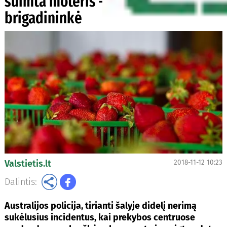
suimta moteris – fabriko
brigadininkė
Valstietis.lt
2018-11-12 10:23
Dalintis:
Australijos policija, tirianti šalyje didelį nerimą
sukėlusius incidentus, kai prekybos centruose