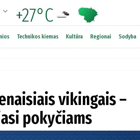
+27°C
nios
Technikos kiemas
Kultūra
Regionai
Sodyba
enaisiais vikingais –
iasi pokyčiams