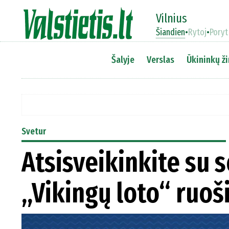
Vilnius
Šiandien
•
Rytoj
•
Poryt
Šalyje
Verslas
Ūkininkų ži
Svetur
Atsisveikinkite su s
„Vikingų loto“ ruoš