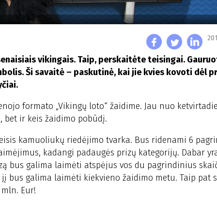
201
senaisiais vikingais. Taip, perskaitėte teisingai. Gauruot
olis. Ši savaitė – paskutinė, kai jie kvies kovoti dėl pr
čiai.
enojo formato „Vikingų loto“ žaidime. Jau nuo ketvirtadi
i, bet ir keis žaidimo pobūdį.
Keisis kamuoliukų riedėjimo tvarka. Bus ridenami 6 pagri
 laimėjimus, kadangi padaugės prizų kategorijų. Dabar yr
izą bus galima laimėti atspėjus vos du pagrindinius skaič
jį bus galima laimėti kiekvieno žaidimo metu. Taip pat s
mln. Eur!