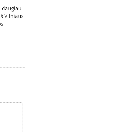
ko daugiau
iš Vilniaus
os