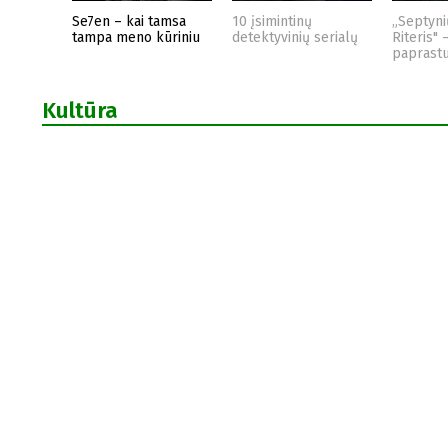
Se7en – kai tamsa
10 įsimintinų
„Septyni
tampa meno kūriniu
detektyvinių serialų
Riteris" 
paprast
Kultūra