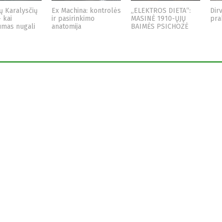
ų Karalysčių
Ex Machina: kontrolės
„ELEKTROS DIETA“:
Dir
– kai
ir pasirinkimo
MASINĖ 1910-ŲJŲ
pra
umas nugali
anatomija
BAIMĖS PSICHOZĖ