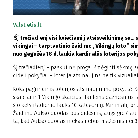
Valstietis.lt
Šį trečiadienį visi kviečiami į atsisveikinimą su... 
vikingai – tarptautinio žaidimo „Vikingų loto“ simb
nuo gegužės 18 d. laukia kardinalūs loterijos poky
Šį trečiadienį – paskutinė proga išmėginti sėkmę s
dideli pokyčiai – loterija atsinaujins ne tik vizualia
Koks pagrindinis loterijos atsinaujinimo pokytis? 
skaičiai ir 1 Vikingo skaičius. Tai lems dažnesnius
šio ketvirtadienio lauks 10 kategorijų. Minimalų pr
Žaidimo Aukso puodas bus didesnis, augs greičiau, 
ta, kad Aukso puodas niekas nebus mažesnis nei 3 