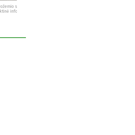
vožemio sveikata -
Sėjomaina - praktinė
Kompostas - praktinė
ktinė informacija
informacija
informacija