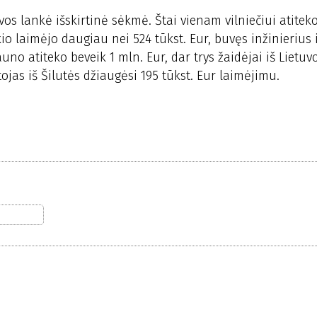
uvos lankė išskirtinė sėkmė. Štai vienam vilniečiui atite
kio laimėjo daugiau nei 524 tūkst. Eur, buvęs inžinierius 
uno atiteko beveik 1 mln. Eur, dar trys žaidėjai iš Lietuv
tojas iš Šilutės džiaugėsi 195 tūkst. Eur laimėjimu.