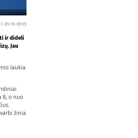
7-05-16 09:15
i ir dideli
izų. Jau
enio laukia
ndiniai
a 8, o nuo
ius.
varbi žinia