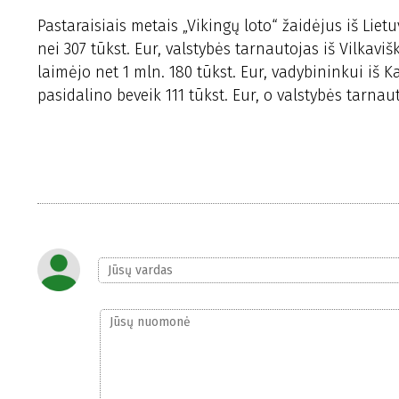
Pastaraisiais metais „Vikingų loto“ žaidėjus iš Liet
nei 307 tūkst. Eur, valstybės tarnautojas iš Vilkaviš
laimėjo net 1 mln. 180 tūkst. Eur, vadybininkui iš Ka
pasidalino beveik 111 tūkst. Eur, o valstybės tarnau