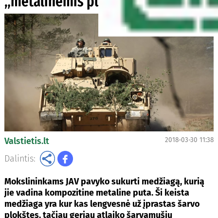
„metalinėmis putomis“
Valstietis.lt
2018-03-30 11:38
Dalintis:
Mokslininkams JAV pavyko sukurti medžiagą, kurią
jie vadina kompozitine metaline puta. Ši keista
medžiaga yra kur kas lengvesnė už įprastas šarvo
plokštes, tačiau geriau atlaiko šarvamušių