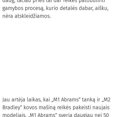
daug, tačiau prieš tai dar reikės patobulinti
gamybos procesą, kurio detalės dabar, aišku,
nėra atskleidžiamos.
Jau artėja laikas, kai „M1 Abrams“ tanką ir „M2
Bradley“ kovos mašiną reikės pakeisti naujais
modeliais. „M1 Abrams“ sveria daugiau nei 50