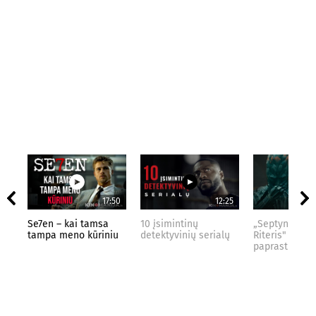
17:50
12:25
Se7en – kai tamsa
10 įsimintinų
„Septynių Kar
tampa meno kūriniu
detektyvinių serialų
Riteris" – kai
paprastumas 