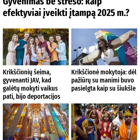
Gyvenimas be streso: kaip
efektyviai įveikti įtampą 2025 m.?
Krikščionių šeima,
Krikščionė mokytoja: dėl
gyvenanti JAV, kad
pažiūrų su manimi buvo
galėtų mokyti vaikus
pasielgta kaip su šiukšle
pati, bijo deportacijos