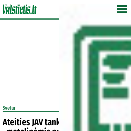
Svetur
Ateities JAV tankai gali būti šarvuoti