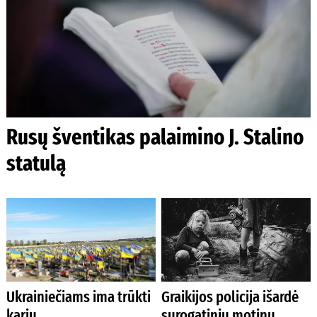
Rusų šventikas palaimino J. Stalino
statulą
Ukrainiečiams ima trūkti
Graikijos policija išardė
karių
surogatinių motinų