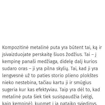
Kompozitinė metalinė puta yra būtent tai, ką ir
įsivaizduojate perskaitę šiuos žodžius. Tai – į
kempinę panaši medžiaga, didelę dalį kurios
sudaro oras – ji yra pilna skylių. Tai, kad ji yra
lengvesnė už to paties storio plieno plokštes
nieko nestebina, tačiau kartu ji ir smūgius
sugeria kur kas efektyviau. Taip yra dėl to, kad
metalinė puta šiek tiek susispaudžia (vėlgi,
kaip kempinė), kuomet į ją pataiko sviedinys,