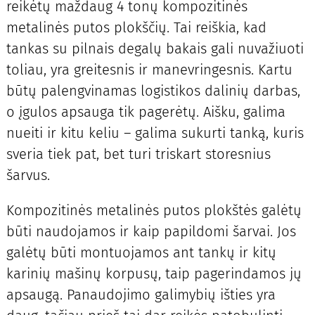
reikėtų maždaug 4 tonų kompozitinės
metalinės putos plokščių. Tai reiškia, kad
tankas su pilnais degalų bakais gali nuvažiuoti
toliau, yra greitesnis ir manevringesnis. Kartu
būtų palengvinamas logistikos dalinių darbas,
o įgulos apsauga tik pagerėtų. Aišku, galima
nueiti ir kitu keliu – galima sukurti tanką, kuris
sveria tiek pat, bet turi triskart storesnius
šarvus.
Kompozitinės metalinės putos plokštės galėtų
būti naudojamos ir kaip papildomi šarvai. Jos
galėtų būti montuojamos ant tankų ir kitų
karinių mašinų korpusų, taip pagerindamos jų
apsaugą. Panaudojimo galimybių išties yra