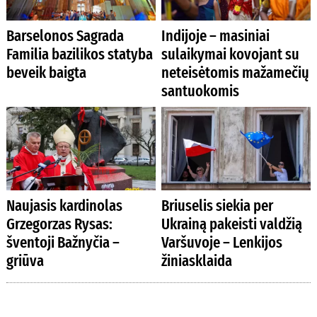
Barselonos Sagrada
Indijoje – masiniai
Familia bazilikos statyba
sulaikymai kovojant su
beveik baigta
neteisėtomis mažamečių
santuokomis
Naujasis kardinolas
Briuselis siekia per
Grzegorzas Rysas:
Ukrainą pakeisti valdžią
šventoji Bažnyčia –
Varšuvoje – Lenkijos
griūva
žiniasklaida