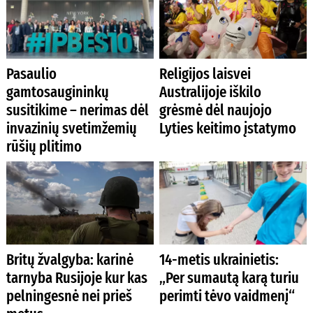
Pasaulio
Religijos laisvei
gamtosaugininkų
Australijoje iškilo
susitikime – nerimas dėl
grėsmė dėl naujojo
invazinių svetimžemių
Lyties keitimo įstatymo
rūšių plitimo
Britų žvalgyba: karinė
14-metis ukrainietis:
tarnyba Rusijoje kur kas
„Per sumautą karą turiu
pelningesnė nei prieš
perimti tėvo vaidmenį“