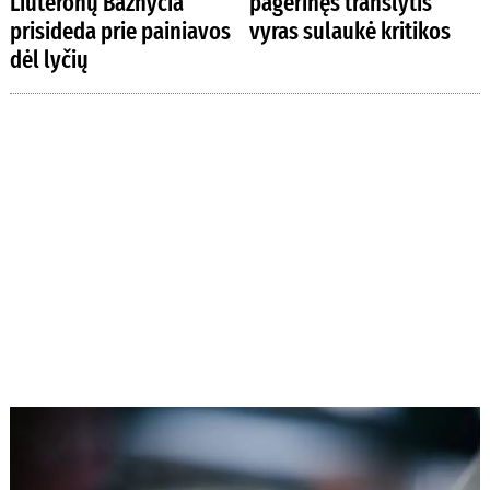
Liuteronų Bažnyčia
pagerinęs translytis
prisideda prie painiavos
vyras sulaukė kritikos
dėl lyčių