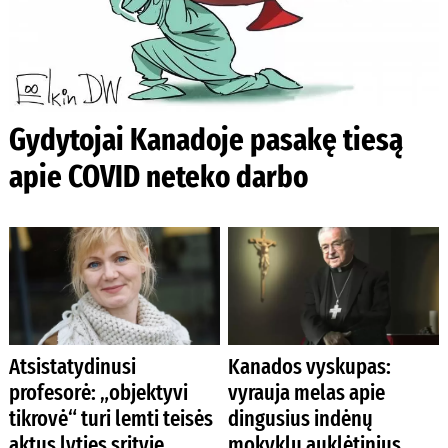
Gydytojai Kanadoje pasakę tiesą
apie COVID neteko darbo
Atsistatydinusi
Kanados vyskupas:
profesorė: „objektyvi
vyrauja melas apie
tikrovė“ turi lemti teisės
dingusius indėnų
aktus lyties srityje
mokyklų auklėtinius