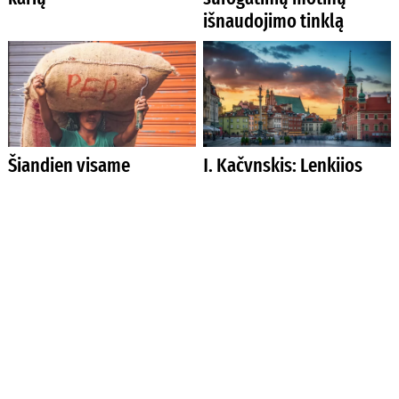
išnaudojimo tinklą
Šiandien visame
J. Kačynskis: Lenkijos
pasaulyje vergovėje
opozicija atstovauja
įkalinta 50 milijonų
„nacionalinės
žmonių
išdavystės“ blokui
Turkijoje fiksuotas
Rusai bepiločiais