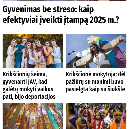
Gyvenimas be streso: kaip
efektyviai įveikti įtampą 2025 m.?
Krikščionių šeima,
Krikščionė mokytoja: dėl
gyvenanti JAV, kad
pažiūrų su manimi buvo
galėtų mokyti vaikus
pasielgta kaip su šiukšle
pati, bijo deportacijos