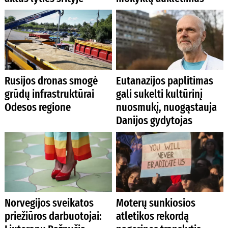
Rusijos dronas smogė
Eutanazijos paplitimas
grūdų infrastruktūrai
gali sukelti kultūrinį
Odesos regione
nuosmukį, nuogąstauja
Danijos gydytojas
Norvegijos sveikatos
Moterų sunkiosios
priežiūros darbuotojai:
atletikos rekordą