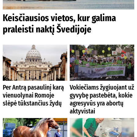
Keisčiausios vietos, kur galima
praleisti naktį Švedijoje
Per Antrą pasaulinį karą
Vokiečiams žygiuojant už
vienuolynai Romoje
gyvybę pastebėta, kokie
slėpė tūkstančius žydų
agresyvūs yra abortų
aktyvistai