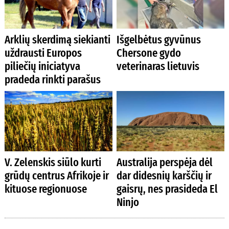
Arklių skerdimą siekianti
Išgelbėtus gyvūnus
uždrausti Europos
Chersone gydo
piliečių iniciatyva
veterinaras lietuvis
pradeda rinkti parašus
V. Zelenskis siūlo kurti
Australija perspėja dėl
grūdų centrus Afrikoje ir
dar didesnių karščių ir
kituose regionuose
gaisrų, nes prasideda El
Ninjo