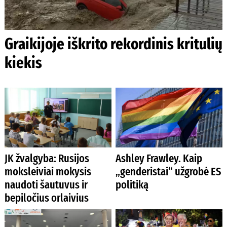
Graikijoje iškrito rekordinis kritulių
kiekis
JK žvalgyba: Rusijos
Ashley Frawley. Kaip
moksleiviai mokysis
„genderistai“ užgrobė ES
naudoti šautuvus ir
politiką
bepiločius orlaivius