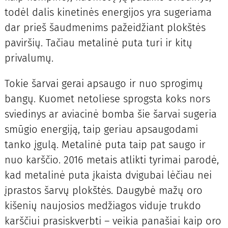
todėl dalis kinetinės energijos yra sugeriama
dar prieš šaudmenims pažeidžiant plokštės
paviršių. Tačiau metalinė puta turi ir kitų
privalumų.
Tokie šarvai gerai apsaugo ir nuo sprogimų
bangų. Kuomet netoliese sprogsta koks nors
sviedinys ar aviacinė bomba šie šarvai sugeria
smūgio energiją, taip geriau apsaugodami
tanko įgulą. Metalinė puta taip pat saugo ir
nuo karščio. 2016 metais atlikti tyrimai parodė,
kad metalinė puta įkaista dvigubai lėčiau nei
įprastos šarvų plokštės. Daugybė mažų oro
kišenių naujosios medžiagos viduje trukdo
karščiui prasiskverbti – veikia panašiai kaip oro