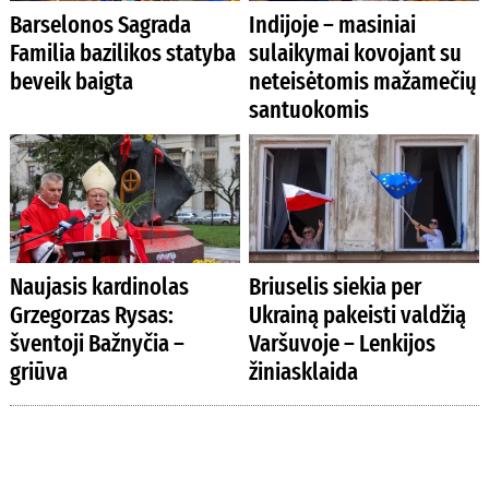
Barselonos Sagrada
Indijoje – masiniai
Familia bazilikos statyba
sulaikymai kovojant su
beveik baigta
neteisėtomis mažamečių
santuokomis
Naujasis kardinolas
Briuselis siekia per
Grzegorzas Rysas:
Ukrainą pakeisti valdžią
šventoji Bažnyčia –
Varšuvoje – Lenkijos
griūva
žiniasklaida