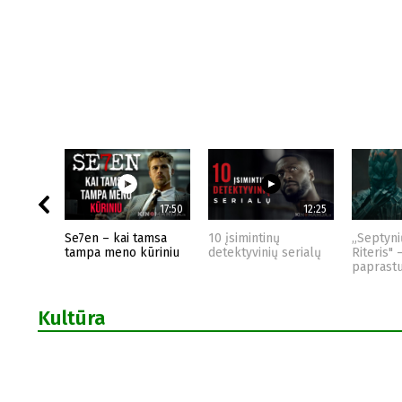
17:50
12:25
Se7en – kai tamsa
10 įsimintinų
„Septyni
tampa meno kūriniu
detektyvinių serialų
Riteris" 
paprast
Kultūra