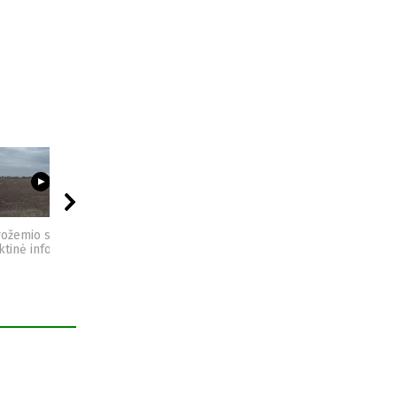
03:23
09:44
04:49
vožemio sveikata -
Sėjomaina - praktinė
Kompostas - praktinė
ktinė informacija
informacija
informacija