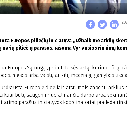
20
uota Europos piliečių iniciatyva „Užbaikime arklių ske
 narių piliečių parašus, rašoma Vyriausios rinkimų kom
gina Europos Sąjungą „priimti teisės aktą, kuriuo būtų u
ių, odos, mėsos arba vaistų ar kitų medžiagų gamybos tiksla
 uždrausta Europoje dideliais atstumais gabenti arklius
ad arkliai būtų saugomi nuo alinančio darbo arba sekinan
pritarimo parašus iniciatyvos koordinatoriai pradeda rinkt