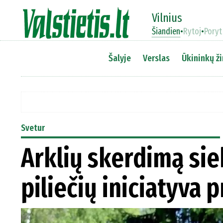
Vilnius
Šiandien
•
Rytoj
•
Poryt
Šalyje
Verslas
Ūkininkų ži
Svetur
Arklių skerdimą sie
piliečių iniciatyva