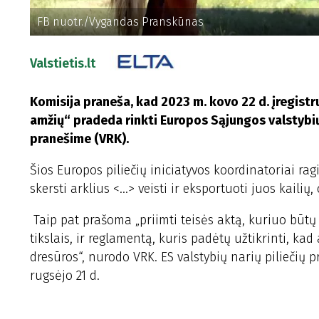
FB nuotr./Vygandas Pranskūnas
Valstietis.lt
Komisija praneša, kad 2023 m. kovo 22 d. įregistr
amžių“ pradeda rinkti Europos Sąjungos valstybių
pranešime (VRK).
Šios Europos piliečių iniciatyvos koordinatoriai ra
skersti arklius <...> veisti ir eksportuoti juos kail
Taip pat prašoma „priimti teisės aktą, kuriuo būtų
tikslais, ir reglamentą, kuris padėtų užtikrinti, k
dresūros“, nurodo VRK. ES valstybių narių piliečių 
rugsėjo 21 d.