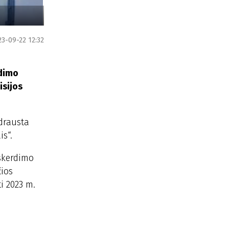
23-09-22 12:32
rdimo
isijos
ždrausta
is“.
 skerdimo
čios
i 2023 m.