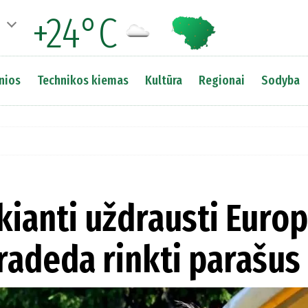
+24°C
nios
Technikos kiemas
Kultūra
Regionai
Sodyba
kianti uždrausti Euro
 pradeda rinkti parašus