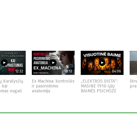
12:32
18:13
04:06
ų Karalysčių
Ex Machina: kontrolės
„ELEKTROS DIETA“:
Dir
– kai
ir pasirinkimo
MASINĖ 1910-ŲJŲ
pra
umas nugali
anatomija
BAIMĖS PSICHOZĖ