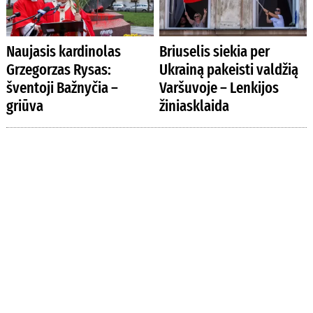
Naujasis kardinolas
Briuselis siekia per
Grzegorzas Rysas:
Ukrainą pakeisti valdžią
šventoji Bažnyčia –
Varšuvoje – Lenkijos
griūva
žiniasklaida