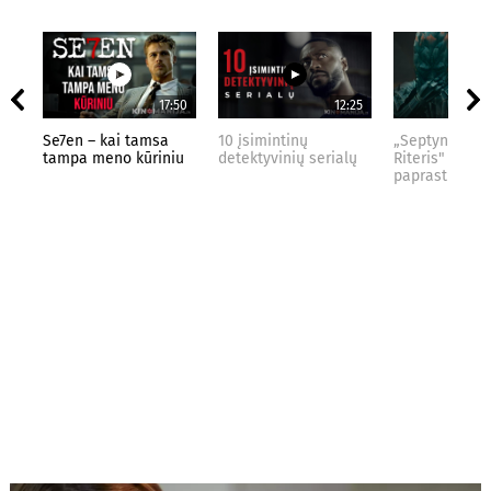
17:50
12:25
Se7en – kai tamsa
10 įsimintinų
„Septynių Kar
tampa meno kūriniu
detektyvinių serialų
Riteris" – kai
paprastumas 