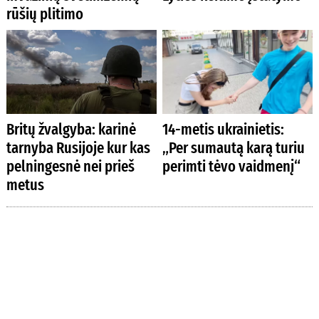
rūšių plitimo
Britų žvalgyba: karinė
14-metis ukrainietis:
tarnyba Rusijoje kur kas
„Per sumautą karą turiu
pelningesnė nei prieš
perimti tėvo vaidmenį“
metus