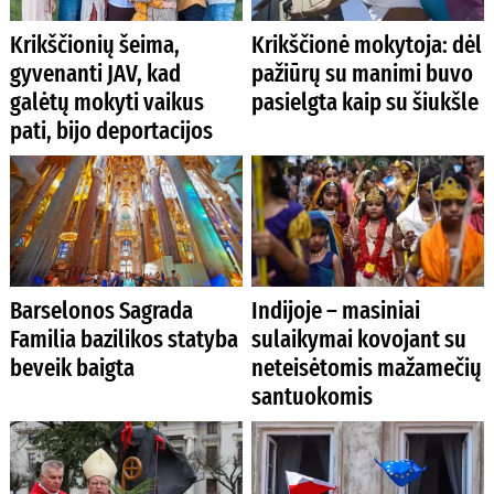
Krikščionių šeima,
Krikščionė mokytoja: dėl
gyvenanti JAV, kad
pažiūrų su manimi buvo
galėtų mokyti vaikus
pasielgta kaip su šiukšle
pati, bijo deportacijos
Barselonos Sagrada
Indijoje – masiniai
Familia bazilikos statyba
sulaikymai kovojant su
beveik baigta
neteisėtomis mažamečių
santuokomis