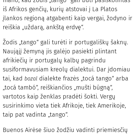
mano, kad žodis „tango“ gali būti pasiskolintas
iš Afrikos genčių, kurių atstovai į La Platos
įlankos regioną atgabenti kaip vergai, žodyno ir
reiškia „uždarą, ankštą erdvę“.
Žodis „tango“ gali turėti ir portugališkų šaknų.
Naująjį žemyną jis galėjo pasiekti plintant
afrikiečių ir portugalų kalbų pagrindu
susiformavusiam kreolų dialektui. Dar įdomiau
tai, kad
dialekte frazės „tocá tango“ arba
bozal
„tocá tambó“, reiškiančios „mušti būgną“,
vartotos kaip ženklas pradėti šokti. Vergų
susirinkimo vieta tiek Afrikoje, tiek Amerikoje,
taip pat vadinta „tango“.
Buenos Airėse šiuo žodžiu vadinti priemiesčių