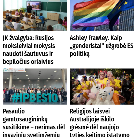
JK žvalgyba: Rusijos
Ashley Frawley. Kaip
moksleiviai mokysis
„genderistai“ užgrobė ES
naudoti šautuvus ir
politiką
bepiločius orlaivius
Pasaulio
Religijos laisvei
gamtosaugininkų
Australijoje iškilo
susitikime – nerimas dėl
grėsmė dėl naujojo
invazinių svetimžemių
Lyties keitimo įstatymo