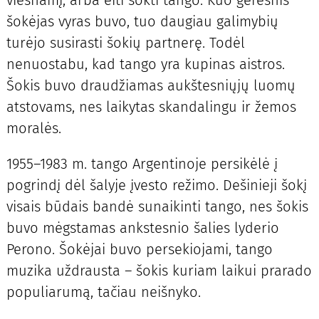
šokėjas vyras buvo, tuo daugiau galimybių
turėjo susirasti šokių partnerę. Todėl
nenuostabu, kad tango yra kupinas aistros.
Šokis buvo draudžiamas aukštesniųjų luomų
atstovams, nes laikytas skandalingu ir žemos
moralės.
1955–1983 m. tango Argentinoje persikėlė į
pogrindį dėl šalyje įvesto režimo. Dešinieji šokį
visais būdais bandė sunaikinti tango, nes šokis
buvo mėgstamas ankstesnio šalies lyderio
Perono. Šokėjai buvo persekiojami, tango
muzika uždrausta – šokis kuriam laikui prarado
populiarumą, tačiau neišnyko.