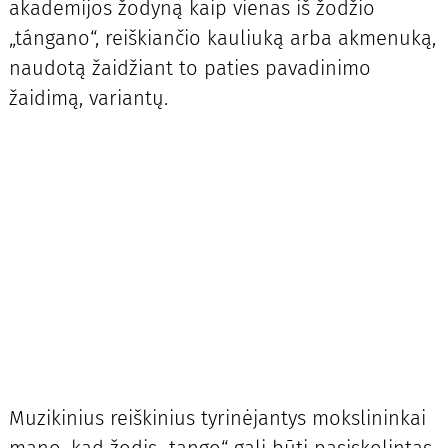
akademijos žodyną kaip vienas iš žodžio
„tángano“, reiškiančio kauliuką arba akmenuką,
naudotą žaidžiant to paties pavadinimo
žaidimą, variantų.
Muzikinius reiškinius tyrinėjantys mokslininkai