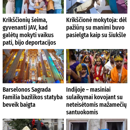
Krikščionių šeima,
Krikščionė mokytoja: dėl
gyvenanti JAV, kad
pažiūrų su manimi buvo
galėtų mokyti vaikus
pasielgta kaip su šiukšle
pati, bijo deportacijos
Barselonos Sagrada
Indijoje – masiniai
Familia bazilikos statyba
sulaikymai kovojant su
beveik baigta
neteisėtomis mažamečių
santuokomis