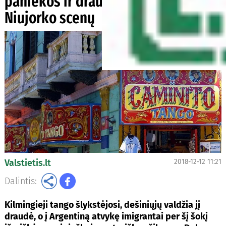
paniekos ir draudimų iki spindinčių
Niujorko scenų
Valstietis.lt
2018-12-12 11:21
Dalintis:
Kilmingieji tango šlykstėjosi, dešiniųjų valdžia jį
draudė, o į Argentiną atvykę imigrantai per šį šokį