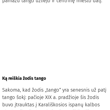
pamažu tango užliejo ir centrinę miesto dalį.
Ką reiškia žodis tango
Sakoma, kad žodis „tango“ yra senesnis už patį
tango šokį: pačioje XIX a. pradžioje šis žodis
buvo įtrauktas į Karališkosios ispanų kalbos