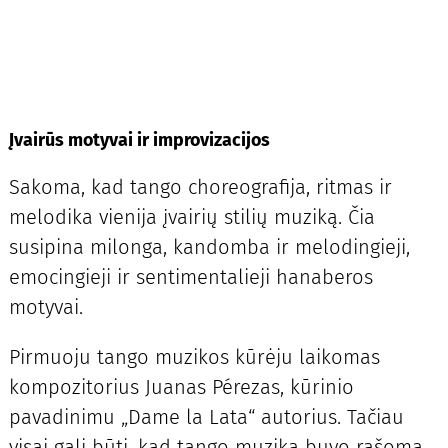
Įvairūs motyvai ir improvizacijos
Sakoma, kad tango choreografija, ritmas ir
melodika vienija įvairių stilių muziką. Čia
susipina milonga, kandomba ir melodingieji,
emocingieji ir sentimentalieji hanaberos
motyvai.
Pirmuoju tango muzikos kūrėju laikomas
kompozitorius Juanas Pérezas, kūrinio
pavadinimu „Dame la Lata“ autorius. Tačiau
visai gali būti, kad tango muzika buvo rašoma