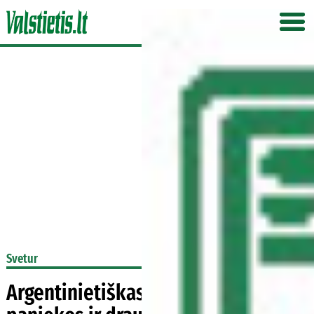
Svetur
Argentinietiškas tango – nuo