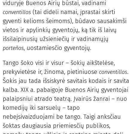
viduryje Buenos Airių būstai, vadinami
(tai dideli namai, įprastai skirti
conventillos
gyventi kelioms šeimoms), būdavo sausakimši
vietos ir apylinkių gyventojų, ką tik iš laivų
išsilaipinusių užsieniečių ir vadinamųjų
, uostamiesčio gyventojų.
porteños
Tango šoko visi ir visur – šokių aikštelėse,
prekyvietėse ir, žinoma, pietiniuose
.
conventillos
Šokis jau tada išsiskyrė savitais kodais ir savita
kalba. XIX a. pabaigoje Buenos Airių gyventojai
palaipsniui atrado teatrą. Įvairūs žanrai – nuo
komedijų iki sarsuelų – tapo
nebeįsivaizduojami be tango. Taigi anksčiau
šoktas daugiausia priemiesčių publikos,