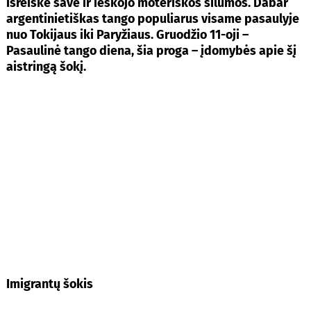
išreiškė save ir ieškojo moteriškos šilumos. Dabar
argentinietiškas tango populiarus visame pasaulyje
nuo Tokijaus iki Paryžiaus. Gruodžio 11-oji –
Pasaulinė tango diena, šia proga – įdomybės apie šį
aistringą šokį.
Imigrantų šokis