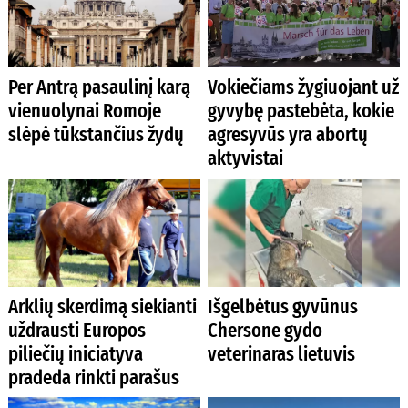
Per Antrą pasaulinį karą
Vokiečiams žygiuojant už
vienuolynai Romoje
gyvybę pastebėta, kokie
slėpė tūkstančius žydų
agresyvūs yra abortų
aktyvistai
Arklių skerdimą siekianti
Išgelbėtus gyvūnus
uždrausti Europos
Chersone gydo
piliečių iniciatyva
veterinaras lietuvis
pradeda rinkti parašus