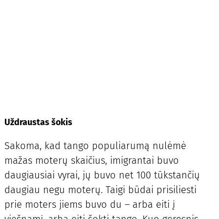
Uždraustas šokis
Sakoma, kad tango populiarumą nulėmė
mažas moterų skaičius, imigrantai buvo
daugiausiai vyrai, jų buvo net 100 tūkstančių
daugiau negu moterų. Taigi būdai prisiliesti
prie moters jiems buvo du – arba eiti į
viešnamį, arba eiti šokti tango. Kuo geresnis