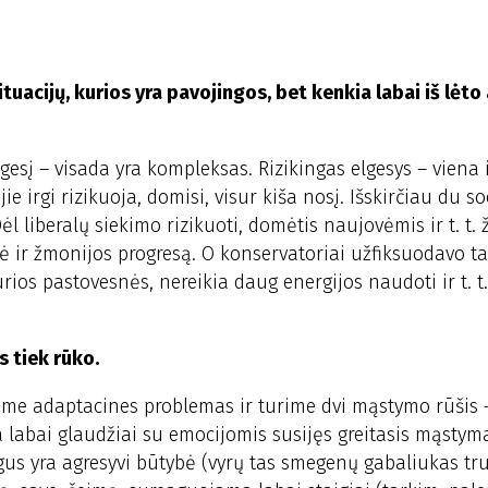
uacijų, kurios yra pavojingos, bet kenkia labai iš lėto 
lgesį – visada yra kompleksas. Rizikingas elgesys – viena
e irgi rizikuoja, domisi, visur kiša nosį. Išskirčiau du so
l liberalų siekimo rizikuoti, domėtis naujovėmis ir t. t.
ėmė ir žmonijos progresą. O konservatoriai užfiksuodavo t
rios pastovesnės, nereikia daug energijos naudoti ir t. t.
 tiek rūko.
me adaptacines problemas ir turime dvi mąstymo rūšis – 
a labai glaudžiai su emocijomis susijęs greitasis mąstyma
gus yra agresyvi būtybė (vyrų tas smegenų gabaliukas tr