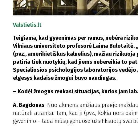
Valstietis.lt
Teigiama, kad gyvenimas per ramus, nebėra riziko
Vilniaus universiteto profesorė Laima Bulotaitė. „
(pvz., amerikietiškus kalnelius), mažiau rizikuoja 
patiria tiek nuotykių, kad jiems nebereikia to pat
Specialiosios psichologijos laboratorijos vedėj
elgesys kadaise žmogui buvo naudingas.
– Kodėl žmogus renkasi situacijas, kurios jam lab
A. Bagdonas
: Nuo akmens amžiaus praėjo maždaug
natūrali atranka. Tam, kad ji (pvz., kokia nors ba
gyvenimo – tada mūsų genuose užsifiksuotų svarbū