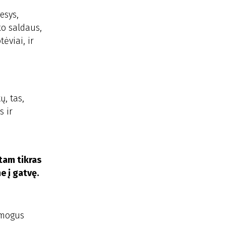
esys,
ko saldaus,
ėviai, ir
ų, tas,
s ir
tam tikras
e į gatvę.
žmogus