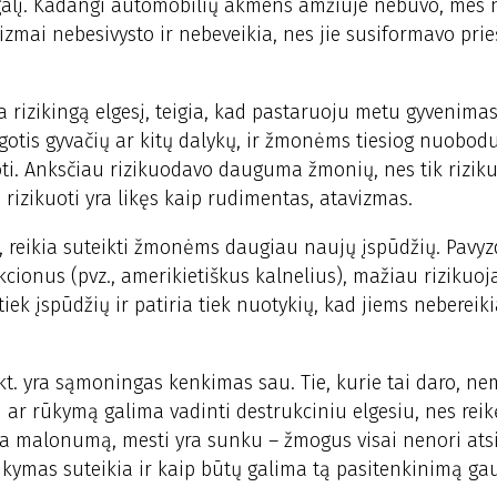
galį. Kadangi automobilių akmens amžiuje nebuvo, mes
izmai nebesivysto ir nebeveikia, nes jie susiformavo prie
ina rizikingą elgesį, teigia, kad pastaruoju metu gyvenimas
gotis gyvačių ar kitų dalykų, ir žmonėms tiesiog nuobod
oti. Anksčiau rizikuodavo dauguma žmonių, nes tik rizik
 rizikuoti yra likęs kaip rudimentas, atavizmas.
i, reikia suteikti žmonėms daugiau naujų įspūdžių. Pavyzd
kcionus (pvz., amerikietiškus kalnelius), mažiau rizikuoj
iek įspūdžių ir patiria tiek nuotykių, kad jiems nebereikia
 kt. yra sąmoningas kenkimas sau. Tie, kurie tai daro, n
 ar rūkymą galima vadinti destrukciniu elgesiu, nes reik
kia malonumą, mesti yra sunku – žmogus visai nenori atsi
kymas suteikia ir kaip būtų galima tą pasitenkinimą gau