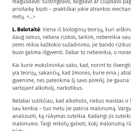
reaguodavo: sustingdavo, bėgdavo ar čiupdavo pa
prisitaikę bijoti – praktiškai jokie atrankos mechan
metų. <...>
L. Bulotaitė
: Viena iš biologinių teorijų, kuri aišk
daug ramus, nebėra rizikos, tarkim, nebereikia sau
jiems reikia kažkokio sužadinimo, jie bando riziku
buvo galima išgyventi. Dabar to nebereikia, o noras
Kai kurie mokslininkai sako, kad, norint to išvengt
yra teorijų, sakančių, kad žmonės, kurie eina į atra
gyvenime, nes patenkina šį savo poreikį. Jie gauna t
vartojant alkoholį, narkotikus.
Nelabai sutikčiau, kad alkoholis, riebus maistas ir
sau kenkia – tuo metu jie patiria malonumą. Vargu
analizuoti, ką rūkymas suteikia. Kadangi jis sutei
malonumo. Taigi reikėtų galvoti, kokį malonumą rū