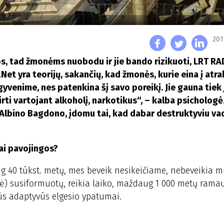
201
s, tad žmonėms nuobodu ir jie bando rizikuoti, LRT RA
Net yra teorijų, sakančių, kad žmonės, kurie eina į atr
gyvenime, nes patenkina šį savo poreikį. Jie gauna tiek 
irti vartojant alkoholį, narkotikus“, – kalba psichologė
o Albino Bagdono, įdomu tai, kad dabar destruktyviu v
ai pavojingos?
 40 tūkst. metų, mes beveik nesikeičiame, nebeveikia 
imė) susiformuotų, reikia laiko, maždaug 1 000 metų rama
s adaptyvūs elgesio ypatumai.