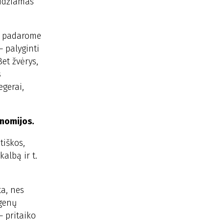
eidžiamas
ą, padarome
 palyginti
et žvėrys,
s
egerai,
onomijos.
tiškos,
albą ir t.
ta, nes
egenų
– pritaiko