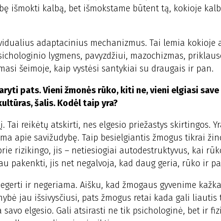
ę išmokti kalbą, bet išmokstame būtent tą, kokioje kalb
dividualius adaptacinius mechanizmus. Tai lemia kokioje 
sichologinio lygmens, pavyzdžiui, mazochizmas, priklaus
asi šeimoje, kaip vystėsi santykiai su draugais ir pan.
yti pats. Vieni žmonės rūko, kiti ne, vieni elgiasi save
kultūras, šalis. Kodėl taip yra?
 Tai reikėtų atskirti, nes elgesio priežastys skirtingos. Y
ama apie savižudybę. Taip besielgiantis žmogus tikrai žin
ie rizikingo, jis – netiesiogiai autodestruktyvus, kai rū
u pakenkti, jis net negalvoja, kad daug geria, rūko ir pa
egerti ir negeriama. Aišku, kad žmogaus gyvenime kažkas
ybė jau išsivysčiusi, pats žmogus retai kada gali liautis 
vo elgesio. Gali atsirasti ne tik psichologinė, bet ir fiz