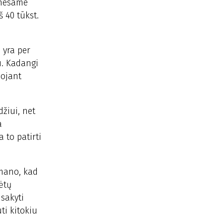
 nesame
š 40 tūkst.
 yra per
u. Kadangi
uojant
žiui, net
a
 to patirti
emano, kad
ėtų
sakyti
ti kitokiu