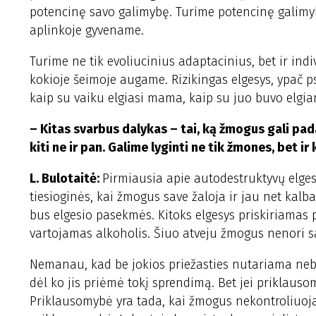
potencinę savo galimybę. Turime potencinę galimyb
aplinkoje gyvename.
Turime ne tik evoliucinius adaptacinius, bet ir in
kokioje šeimoje augame. Rizikingas elgesys, ypač p
kaip su vaiku elgiasi mama, kaip su juo buvo elgiam
– Kitas svarbus dalykas – tai, ką žmogus gali padar
kiti ne ir pan. Galime lyginti ne tik žmones, bet ir 
L. Bulotaitė:
Pirmiausia apie autodestruktyvų elgesį.
tiesioginės, kai žmogus save žaloja ir jau net kalb
bus elgesio pasekmės. Kitoks elgesys priskiriamas pr
vartojamas alkoholis. Šiuo atveju žmogus nenori sa
Nemanau, kad be jokios priežasties nutariama neb
dėl ko jis priėmė tokį sprendimą. Bet jei priklausom
Priklausomybė yra tada, kai žmogus nekontroliuoja sa