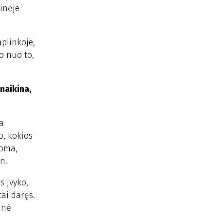
inėje
aplinkoje,
o nuo to,
 naikina,
ra
o, kokios
koma,
n.
 įvyko,
tai daręs.
inė