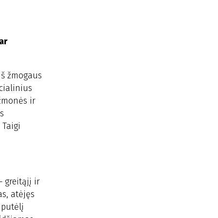
ar
 iš žmogaus
cialinius
 žmonės ir
as
 Taigi
greitąjį ir
s, atėjęs
uputėlį