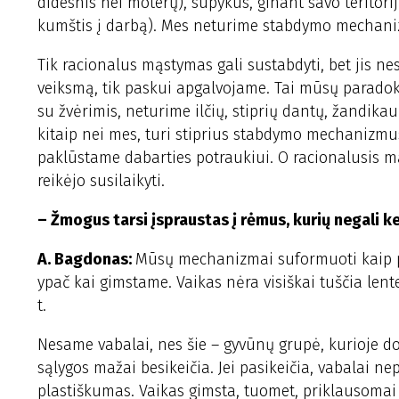
didesnis nei moterų), supykus, ginant savo teritori
kumštis į darbą). Mes neturime stabdymo mechaniz
Tik racionalus mąstymas gali sustabdyti, bet jis 
veiksmą, tik paskui apgalvojame. Tai mūsų paradok
su žvėrimis, neturime ilčių, stiprių dantų, žandik
kitaip nei mes, turi stiprius stabdymo mechanizmus
paklūstame dabarties potraukiui. O racionalusis mą
reikėjo susilaikyti.
– Žmogus tarsi įspraustas į rėmus, kurių negali ke
A. Bagdonas:
Mūsų mechanizmai suformuoti kaip po
ypač kai gimstame. Vaikas nėra visiškai tuščia lente
t.
Nesame vabalai, nes šie – gyvūnų grupė, kurioje do
sąlygos mažai besikeičia. Jei pasikeičia, vabalai 
plastiškumas. Vaikas gimsta, tuomet, priklausomai nu