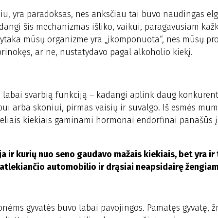
iu, yra paradoksas, nes anksčiau tai buvo naudingas elg
Kadangi šis mechanizmas išliko, vaikui, paragavusiam kaž
pytaka mūsų organizme yra „įkomponuota“, nes mūsų prot
 prinokęs, ar ne, nustatydavo pagal alkoholio kiekį.
ko labai svarbią funkciją – kadangi aplink daug konkurent
pui arba skoniui, pirmas vaisių ir suvalgo. Iš esmės mum
liais kiekiais gaminami hormonai endorfinai panašūs į
 ir kurių nuo seno gaudavo mažais kiekiais, bet yra ir 
atlekiančio automobilio ir drąsiai neapsidairę žengiam
žmonėms gyvatės buvo labai pavojingos. Pamatęs gyvatę, 