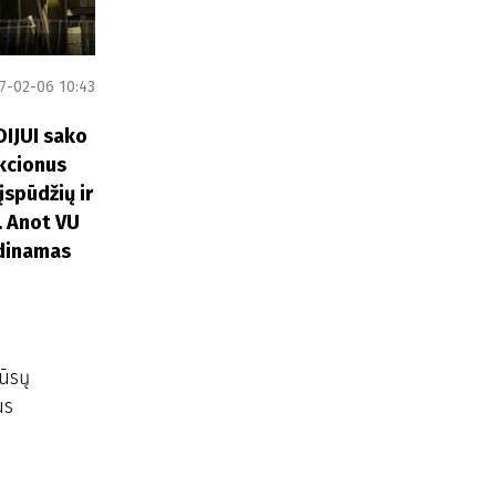
7-02-06 10:43
DIJUI sako
akcionus
įspūdžių ir
. Anot VU
adinamas
mūsų
us