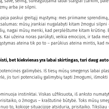
ją, save, šeimą, sureaguojama labai staigiai (tarkim, pal
mų arba jie silpni.
nespėja paskui greitąjį mąstymą: mes priimame sprendim
salumas: mūsų įrankiai nugalabyti kitam žmogui silpni –
aulių, nagai mūsų menki, kad perplėštume kitam krūtinę. B
. Kai užeina noras parūkyti, veikia emocijos, ir tada me
stymas ateina tik po to – parūkius ateina mintis, kad n
isti, bet kiekvienas yra labai skirtingas, turi daug aut
tencinės galimybės. Iš tiesų mūsų smegenys labai plas
lė, jis turi potencialių galimybių tapti žmogumi, išmokti k
minuoja instinktai. Viskas užfiksuota, iš anksto numaty
neprisitaiko, o žmogus – kraštutinė būtybė. Toks mūsų sm
o to, kokioje situacijoje atsiduria, prisitaiko. Tiksliau 