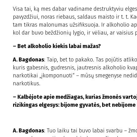
Visa tai, ką mes dabar vadiname destruktyviu elges
pavyzdžiui, noras riebaus, saldaus maisto ir t. t. 
tam tikras malonumas užsifiksuoja. Ir alkoholio a
kol dar buvo beždžionių lygio, ir vėliau, ar vaisius
– Bet alkoholio kiekis labai mažas?
A. Bagdonas
: Taip, bet to pakako. Tas pojūtis atli
kuris gabesnis, gudresnis, jautresnis alkoholio kva
narkotikai „įkomponuoti“ – mūsų smegenyse nedide
narkotikus.
– Kalbėjote apie medžiagas, kurias žmonės vartoja
rizikingas elgesys: bijome gyvatės, bet nebijome 
A. Bagdonas
: Tuo laiku tai buvo labai svarbu – 