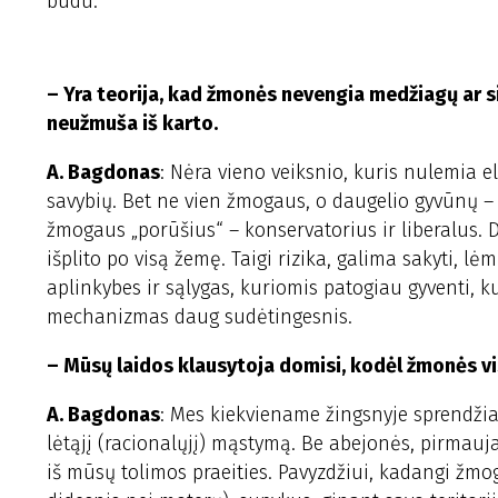
būdu.
– Yra teorija, kad žmonės nevengia medžiagų ar sit
neužmuša iš karto.
A. Bagdonas
: Nėra vieno veiksnio, kuris nulemia e
savybių. Bet ne vien žmogaus, o daugelio gyvūnų – ji
žmogaus „porūšius“ – konservatorius ir liberalus. Dė
išplito po visą žemę. Taigi rizika, galima sakyti, l
aplinkybes ir sąlygas, kuriomis patogiau gyventi, ku
mechanizmas daug sudėtingesnis.
– Mūsų laidos klausytoja domisi, kodėl žmonės vis
A. Bagdonas
: Mes kiekviename žingsnyje sprendžia
lėtąjį (racionalųjį) mąstymą. Be abejonės, pirmauj
iš mūsų tolimos praeities. Pavyzdžiui, kadangi žmo