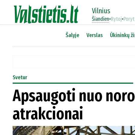
Vilnius
Šiandien
•
Rytoj
•
Poryt
Šalyje
Verslas
Ūkininkų ži
Svetur
Apsaugoti nuo noro 
atrakcionai