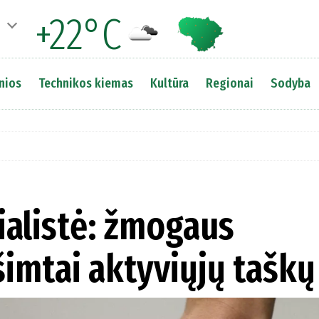
+22°C
nios
Technikos kiemas
Kultūra
Regionai
Sodyba
alistė: žmogaus
šimtai aktyviųjų taškų