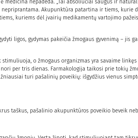
nė medicina nepadeda. „Tai absoliučiai saugus ir natūra
jo nepriprantama. Akupunktūra patartina ir tiems, kurie d
i tiems, kuriems dėl įvairių medikamentų vartojimo pažeis
.
gydyti ligos, gydymas pakeičia žmogaus gyvenimą – jis gal
ik stimuliuoja, o žmogaus organizmas yra savaime linkęs i
 nori per tris dienas. Farmakologija taikosi prie tokių ž
ažniausiai turi pašalinių poveikių: išgydžius vienus simp
 tikrus taškus, pašalinio akupunktūros poveikio beveik ne
ančių žmonių. Verta žinoti, kad stimuliuojant tam tikru