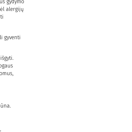
lus gydymo
ėl alergijų
ti
i gyventi
šgyti.
mogaus
tomus,
būna.
s