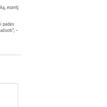
šką, esantį
ei padės
ažuoti“, –