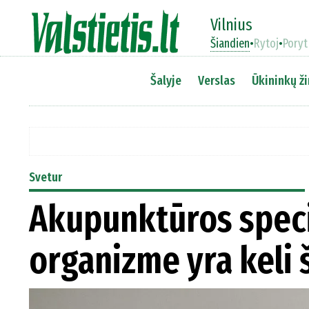
Vilnius
Šiandien
•
Rytoj
•
Poryt
Šalyje
Verslas
Ūkininkų ži
Svetur
Akupunktūros speci
organizme yra keli 