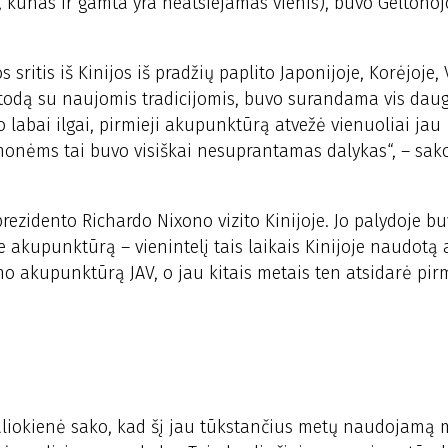
a, kūnas ir gamta yra neatsiejamas vienis), buvo Geltonoj
 sritis iš Kinijos iš pradžių paplito Japonijoje, Korėjoje
metodą su naujomis tradicijomis, buvo surandama vis dau
 labai ilgai, pirmieji akupunktūrą atvežė vienuoliai jau
 žmonėms tai buvo visiškai nesuprantamas dalykas“, – sak
rezidento Richardo Nixono vizito Kinijoje. Jo palydoje b
akupunktūrą – vienintelį tais laikais Kinijoje naudotą 
o akupunktūrą JAV, o jau kitais metais ten atsidarė pir
aliokienė sako, kad šį jau tūkstančius metų naudojamą 