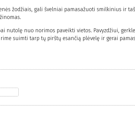
enės žodžiais, gali švelniai pamasažuoti smilkinius ir ta
 žinomas.
ai nutolę nuo norimos paveikti vietos. Pavyzdžiui, gerkl
 Turime suimti tarp tų pirštų esančią plėvelę ir gerai pamas