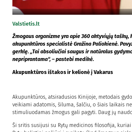
Valstietis.lt
Žmogaus organizme yra apie 360 aktyviųjų taškų, k
akupunktūros specialistė Gražina Paliokienė. Pavyz
gerklę. „Tai absoliučiai saugus ir natūralus gydymo 
nepriprantama“, – pastebi medikė.
Akupunktūros ištakos ir kelionė į Vakarus
Akupunktūros, atsiradusios Kinijoje, metodais gyd
veikiami adatomis, šiluma, šalčiu, o šiais laikais 
stimuliuodamas žmogus gali pagyti. Daug jų naudoj
Ši sritis susijusi su Rytų medicinos filosofija, kuri