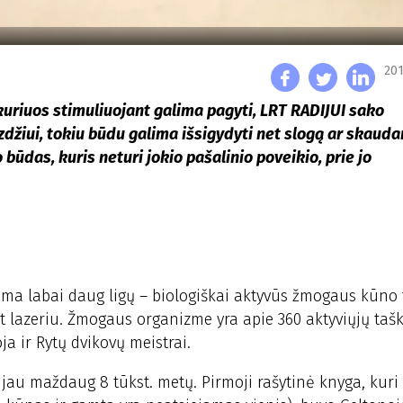
201
uriuos stimuliuojant galima pagyti, LRT RADIJUI sako
džiui, tokiu būdu galima išsigydyti net slogą ar skauda
būdas, kuris neturi jokio pašalinio poveikio, prie jo
oma labai daug ligų – biologiškai aktyvūs žmogaus kūno 
net lazeriu. Žmogaus organizme yra apie 360 aktyviųjų tašk
a ir Rytų dvikovų meistrai.
ai jau maždaug 8 tūkst. metų. Pirmoji rašytinė knyga, kuri