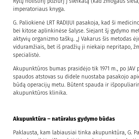
Rytų holistinį požiūrį į sveikatą (kad žmogaus siel
imperatoriaus knyga.
G. Paliokienė LRT RADIJUI pasakoja, kad ši medicinos
bei kitose aplinkinėse šalyse. Siejant šį gydymo 
aktyvių organizmo taškų. „Į Vakarus šis metodas ėjo
viduramžiais, bet iš pradžių ji niekaip nepritapo,
specialistė.
Akupunktūros bumas prasidėjo tik 1971 m., po JAV p
spaudos atstovas su didele nuostaba pasakojo apie 
būdą operacijų metu. Būtent spauda ir išpopuliarin
akupunktūros klinika.
Akupunktūra – natūralus gydymo būdas
Paklausta, kam labiausiai tinka akupunktūra, G. P