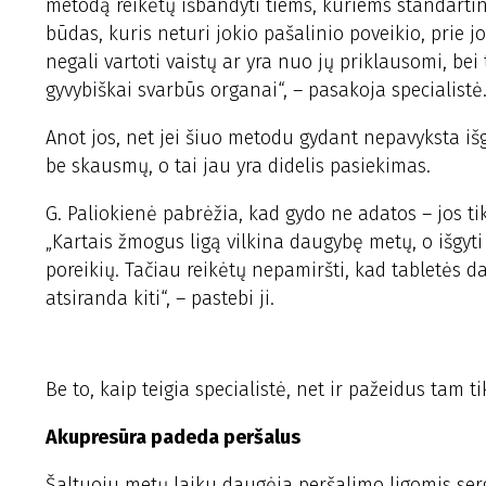
metodą reikėtų išbandyti tiems, kuriems standarti
būdas, kuris neturi jokio pašalinio poveikio, prie 
negali vartoti vaistų ar yra nuo jų priklausomi, be
gyvybiškai svarbūs organai“, – pasakoja specialistė
Anot jos, net jei šiuo metodu gydant nepavyksta iš
be skausmų, o tai jau yra didelis pasiekimas.
G. Paliokienė pabrėžia, kad gydo ne adatos – jos t
„Kartais žmogus ligą vilkina daugybę metų, o išgyti
poreikių. Tačiau reikėtų nepamiršti, kad tabletės d
atsiranda kiti“, – pastebi ji.
Be to, kaip teigia specialistė, net ir pažeidus tam
Akupresūra padeda peršalus
Šaltuoju metų laiku daugėja peršalimo ligomis serg