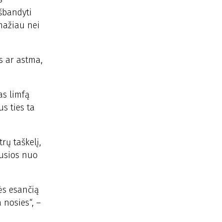
išbandyti
mažiau nei
s ar astma,
as limfą
us ties ta
rų taškelį,
gusios nuo
vės esančią
 nosies“, –