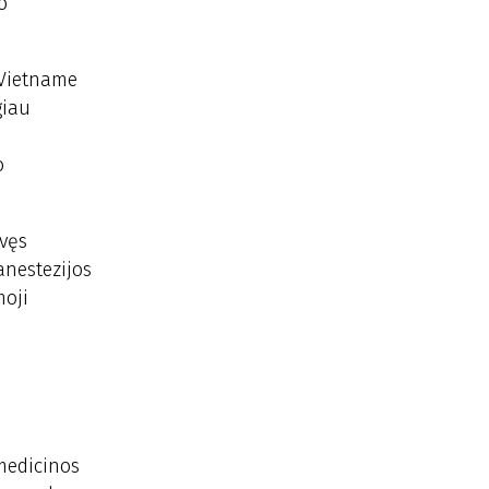
o
, Vietname
giau
o
uvęs
anestezijos
moji
medicinos