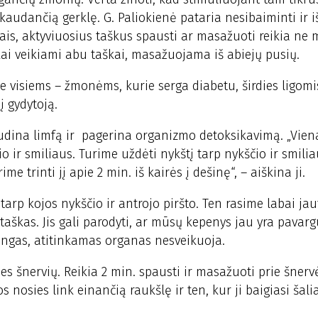
skaudančią gerklę. G. Paliokienė pataria nesibaiminti ir 
is, aktyviuosius taškus spausti ar masažuoti reikia ne 
ai veikiami abu taškai, masažuojama iš abiejų pusių.
e visiems – žmonėms, kurie serga diabetu, širdies ligomi
į gydytoją.
ajudina limfą ir pagerina organizmo detoksikavimą. „Vien
 ir smiliaus. Turime uždėti nykštį tarp nykščio ir smilia
me trinti jį apie 2 min. iš kairės į dešinę“, – aiškina ji.
arp kojos nykščio ir antrojo piršto. Ten rasime labai jaut
taškas. Jis gali parodyti, ar mūsų kepenys jau yra pavar
ingas, atitinkamas organas nesveikuoja.
sies šnervių. Reikia 2 min. spausti ir masažuoti prie šner
osies link einančią raukšlę ir ten, kur ji baigiasi šalia