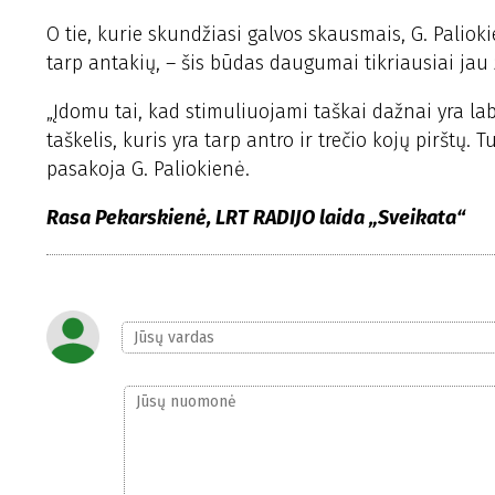
O tie, kurie skundžiasi galvos skausmais, G. Palioki
tarp antakių, – šis būdas daugumai tikriausiai jau
„Įdomu tai, kad stimuliuojami taškai dažnai yra lab
taškelis, kuris yra tarp antro ir trečio kojų pirštų.
pasakoja G. Paliokienė.
Rasa Pekarskienė, LRT RADIJO laida „Sveikata“