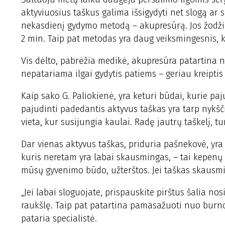
aktyviuosius taškus galima išsigydyti net slogą ar 
nekasdienį gydymo metodą – akupresūrą. Jos žodžia
2 min. Taip pat metodas yra daug veiksmingesnis, k
Vis dėlto, pabrėžia medikė, akupresūra patartina n
nepatariama ilgai gydytis patiems – geriau kreiptis 
Kaip sako G. Paliokienė, yra keturi būdai, kurie p
pajudinti padedantis aktyvus taškas yra tarp nykščio
vieta, kur susijungia kaulai. Radę jautrų taškelį, turi
Dar vienas aktyvus taškas, priduria pašnekovė, yra t
kuris neretam yra labai skausmingas, – tai kepenų 
mūsų gyvenimo būdo, užterštos. Jei taškas skausm
„Jei labai sloguojate, prispauskite pirštus šalia no
raukšlę. Taip pat patartina pamasažuoti nuo burnos n
pataria specialistė.