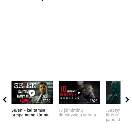
17:50
12:25
Se7en – kai tamsa
10 įsimintinų
„Septynių Kar
tampa meno kūriniu
detektyvinių serialų
Riteris" – kai
paprastumas 