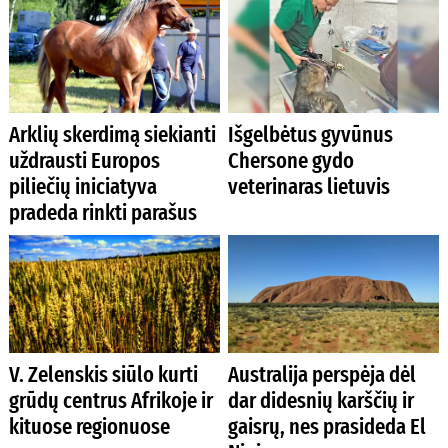
Arklių skerdimą siekianti
Išgelbėtus gyvūnus
uždrausti Europos
Chersone gydo
piliečių iniciatyva
veterinaras lietuvis
pradeda rinkti parašus
V. Zelenskis siūlo kurti
Australija perspėja dėl
grūdų centrus Afrikoje ir
dar didesnių karščių ir
kituose regionuose
gaisrų, nes prasideda El