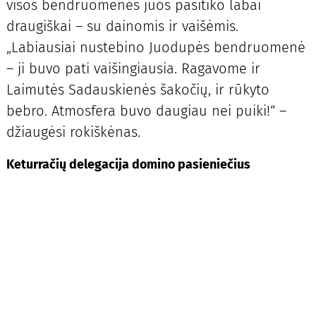
visos bendruomenės juos pasitiko labai
draugiškai – su dainomis ir vaišėmis.
„Labiausiai nustebino Juodupės bendruomenė
– ji buvo pati vaišingiausia. Ragavome ir
Laimutės Sadauskienės šakočių, ir rūkyto
bebro. Atmosfera buvo daugiau nei puiki!“ –
džiaugėsi rokiškėnas.
Keturračių delegacija domino pasieniečius