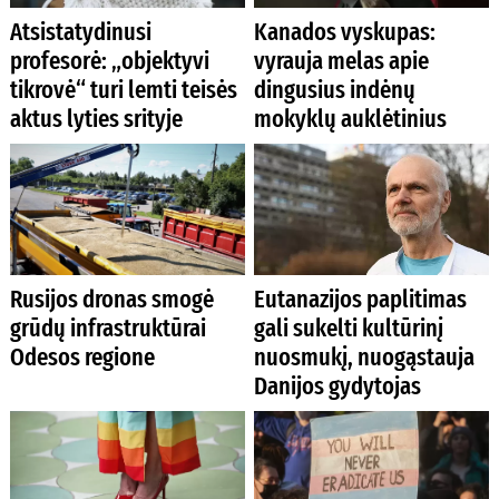
Atsistatydinusi
Kanados vyskupas:
profesorė: „objektyvi
vyrauja melas apie
tikrovė“ turi lemti teisės
dingusius indėnų
aktus lyties srityje
mokyklų auklėtinius
Rusijos dronas smogė
Eutanazijos paplitimas
grūdų infrastruktūrai
gali sukelti kultūrinį
Odesos regione
nuosmukį, nuogąstauja
Danijos gydytojas