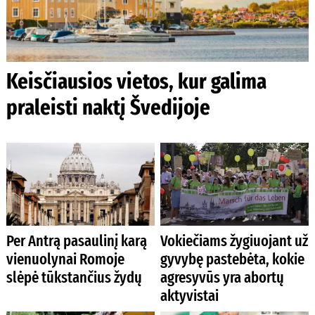
Keisčiausios vietos, kur galima
praleisti naktį Švedijoje
Per Antrą pasaulinį karą
Vokiečiams žygiuojant už
vienuolynai Romoje
gyvybę pastebėta, kokie
slėpė tūkstančius žydų
agresyvūs yra abortų
aktyvistai