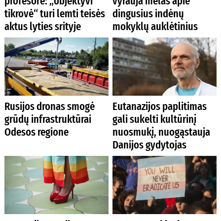
profesorė: „objektyvi
vyrauja melas apie
tikrovė“ turi lemti teisės
dingusius indėnų
aktus lyties srityje
mokyklų auklėtinius
Rusijos dronas smogė
Eutanazijos paplitimas
grūdų infrastruktūrai
gali sukelti kultūrinį
Odesos regione
nuosmukį, nuogąstauja
Danijos gydytojas