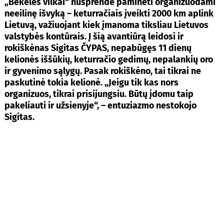
„Bekelės vilkai“ nusprendė paminėti organizuodami
neeilinę išvyką – keturračiais įveikti 2000 km aplink
Lietuvą, važiuojant kiek įmanoma tiksliau Lietuvos
valstybės kontūrais. Į šią avantiūrą leidosi ir
rokiškėnas Sigitas ČYPAS, nepabūgęs 11 dienų
kelionės iššūkių, keturračio gedimų, nepalankių oro
ir gyvenimo sąlygų. Pasak rokiškėno, tai tikrai ne
paskutinė tokia kelionė. „Jeigu tik kas nors
organizuos, tikrai prisijungsiu. Būtų įdomu taip
pakeliauti ir užsienyje“, – entuziazmo nestokojo
Sigitas.