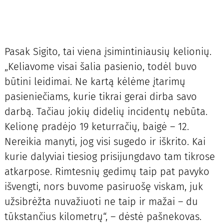
Pasak Sigito, tai viena įsimintiniausių kelionių.
„Keliavome visai šalia pasienio, todėl buvo
būtini leidimai. Ne kartą kėlėme įtarimų
pasieniečiams, kurie tikrai gerai dirba savo
darbą. Tačiau jokių didelių incidentų nebūta.
Kelionę pradėjo 19 keturračių, baigė – 12.
Nereikia manyti, jog visi sugedo ir iškrito. Kai
kurie dalyviai tiesiog prisijungdavo tam tikrose
atkarpose. Rimtesnių gedimų taip pat pavyko
išvengti, nors buvome pasiruošę viskam, juk
užsibrėžta nuvažiuoti ne taip ir mažai – du
tūkstančius kilometrų“, – dėstė pašnekovas.