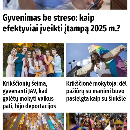
Gyvenimas be streso: kaip
efektyviai įveikti įtampą 2025 m.?
Krikščionių šeima,
Krikščionė mokytoja: dėl
gyvenanti JAV, kad
pažiūrų su manimi buvo
galėtų mokyti vaikus
pasielgta kaip su šiukšle
pati, bijo deportacijos