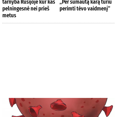
tarnyba Rusijoje kur kas
„Per sumautą karą turiu
pelningesnė nei prieš
perimti tėvo vaidmenį“
metus