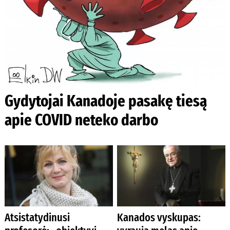
Gydytojai Kanadoje pasakę tiesą
apie COVID neteko darbo
Atsistatydinusi
Kanados vyskupas: