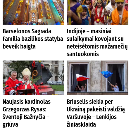
Barselonos Sagrada
Indijoje – masiniai
Familia bazilikos statyba
sulaikymai kovojant su
beveik baigta
neteisėtomis mažamečių
santuokomis
Naujasis kardinolas
Briuselis siekia per
Grzegorzas Rysas:
Ukrainą pakeisti valdžią
šventoji Bažnyčia –
Varšuvoje – Lenkijos
griūva
žiniasklaida