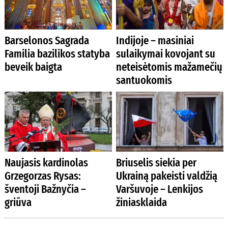
Barselonos Sagrada
Indijoje – masiniai
Familia bazilikos statyba
sulaikymai kovojant su
beveik baigta
neteisėtomis mažamečių
santuokomis
Naujasis kardinolas
Briuselis siekia per
Grzegorzas Rysas:
Ukrainą pakeisti valdžią
šventoji Bažnyčia –
Varšuvoje – Lenkijos
griūva
žiniasklaida