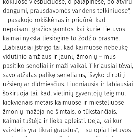
kokiuose viešbučiuose, o palapinėse, po atviru
dangumi, prausdavomės vandens telkiniuose“,
– pasakojo rokiškėnas ir pridūrė, kad
nepaisant gražios gamtos, kai kurie Lietuvos
kaimai nyksta tiesiogine to žodžio prasme.
„Labiausiai įstrigo tai, kad kaimuose nebelikę
vidutinio amžiaus ir jaunų žmonių – mus
pasitiko senoliai ir maži vaikai. Tikriausiai tėvai,
savo atžalas palikę seneliams, išvyko dirbti į
užsienį ar didmiesčius. Liūdniausia ir labiausiai
šokiruoja tai, kad, vietinių gyventojų teigimu,
kiekvienais metais kaimuose ir miesteliuose
žmonių mažėja ne šimtais, o tūkstančiais.
Kaimai tuštėja ir lieka apleisti. Deja, kai kur
vaizdelis yra tikrai graudus“, – su opia Lietuvos