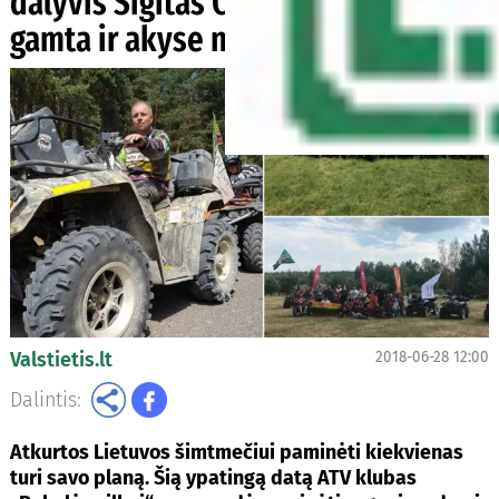
dalyvis Sigitas Čypas: „Nuostabi
gamta ir akyse nykstantis kaimas“
Valstietis.lt
2018-06-28 12:00
Dalintis:
Atkurtos Lietuvos šimtmečiui paminėti kiekvienas
turi savo planą. Šią ypatingą datą ATV klubas