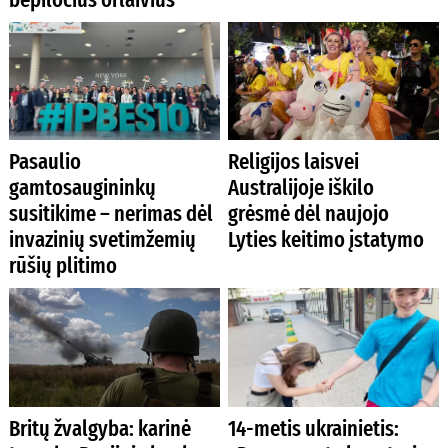
Pasaulio
Religijos laisvei
gamtosaugininkų
Australijoje iškilo
susitikime – nerimas dėl
grėsmė dėl naujojo
invazinių svetimžemių
Lyties keitimo įstatymo
rūšių plitimo
Britų žvalgyba: karinė
14-metis ukrainietis: