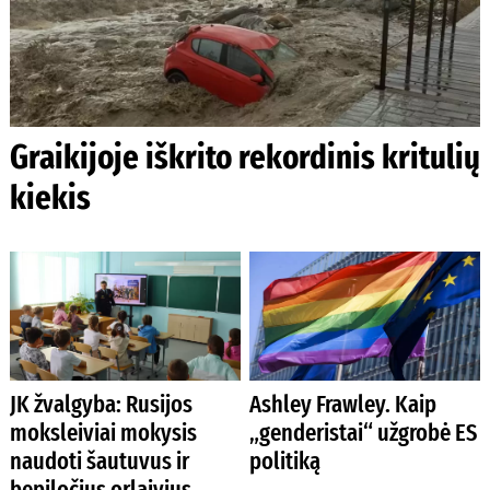
Graikijoje iškrito rekordinis kritulių
kiekis
JK žvalgyba: Rusijos
Ashley Frawley. Kaip
moksleiviai mokysis
„genderistai“ užgrobė ES
naudoti šautuvus ir
politiką
bepiločius orlaivius