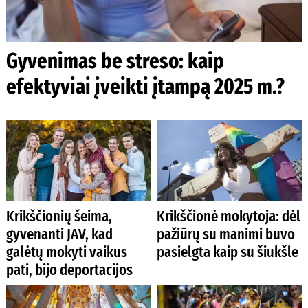
Gyvenimas be streso: kaip
efektyviai įveikti įtampą 2025 m.?
Krikščionių šeima,
Krikščionė mokytoja: dėl
gyvenanti JAV, kad
pažiūrų su manimi buvo
galėtų mokyti vaikus
pasielgta kaip su šiukšle
pati, bijo deportacijos