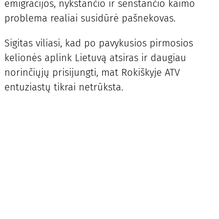
emigracijos, nykstančio ir senstančio kaimo
problema realiai susidūrė pašnekovas.
Sigitas viliasi, kad po pavykusios pirmosios
kelionės aplink Lietuvą atsiras ir daugiau
norinčiųjų prisijungti, mat Rokiškyje ATV
entuziastų tikrai netrūksta.