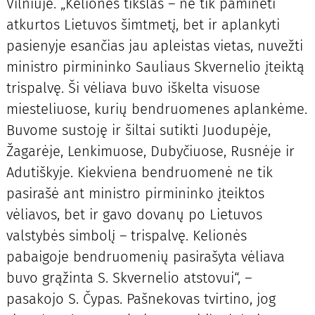
Vilniuje. „Kelionės tikslas – ne tik paminėti
atkurtos Lietuvos šimtmetį, bet ir aplankyti
pasienyje esančias jau apleistas vietas, nuvežti
ministro pirmininko Sauliaus Skvernelio įteiktą
trispalvę. Ši vėliava buvo iškelta visuose
miesteliuose, kurių bendruomenes aplankėme.
Buvome sustoję ir šiltai sutikti Juodupėje,
Žagarėje, Lenkimuose, Dubyčiuose, Rusnėje ir
Adutiškyje. Kiekviena bendruomenė ne tik
pasirašė ant ministro pirmininko įteiktos
vėliavos, bet ir gavo dovanų po Lietuvos
valstybės simbolį – trispalvę. Kelionės
pabaigoje bendruomenių pasirašyta vėliava
buvo grąžinta S. Skvernelio atstovui“, –
pasakojo S. Čypas. Pašnekovas tvirtino, jog