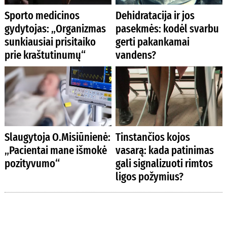
Sporto medicinos
Dehidratacija ir jos
gydytojas: „Organizmas
pasekmės: kodėl svarbu
sunkiausiai prisitaiko
gerti pakankamai
prie kraštutinumų“
vandens?
Slaugytoja O.Misiūnienė:
Tinstančios kojos
„Pacientai mane išmokė
vasarą: kada patinimas
pozityvumo“
gali signalizuoti rimtos
ligos požymius?