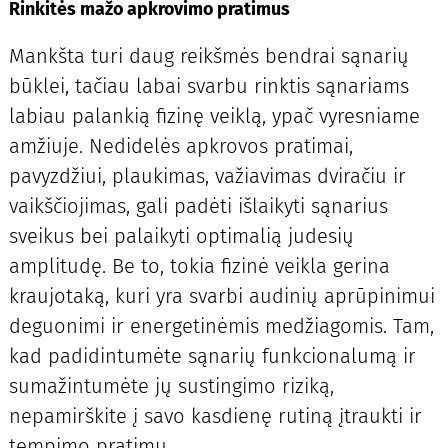
Rinkitės mažo apkrovimo pratimus
Mankšta turi daug reikšmės bendrai sąnarių
būklei, tačiau labai svarbu rinktis sąnariams
labiau palankią fizinę veiklą, ypač vyresniame
amžiuje. Nedidelės apkrovos pratimai,
pavyzdžiui, plaukimas, važiavimas dviračiu ir
vaikščiojimas, gali padėti išlaikyti sąnarius
sveikus bei palaikyti optimalią judesių
amplitudę. Be to, tokia fizinė veikla gerina
kraujotaką, kuri yra svarbi audinių aprūpinimui
deguonimi ir energetinėmis medžiagomis. Tam,
kad padidintumėte sąnarių funkcionalumą ir
sumažintumėte jų sustingimo riziką,
nepamirškite į savo kasdienę rutiną įtraukti ir
tempimo pratimų.