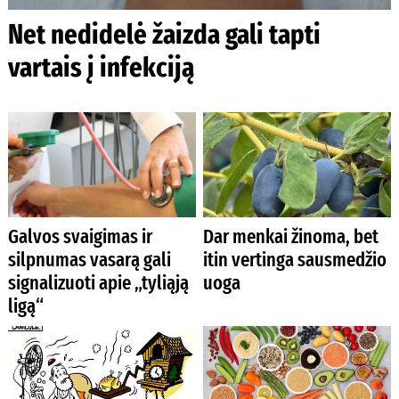
Net nedidelė žaizda gali tapti
vartais į infekciją
Galvos svaigimas ir
Dar menkai žinoma, bet
silpnumas vasarą gali
itin vertinga sausmedžio
signalizuoti apie „tyliąją
uoga
ligą“