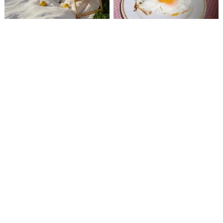
Artėjant karščiams –
Kas bus, jei kasdien
medikų įspėjimai
pusryčiams suvalgysite
gyventojams
po vieną virtą kiaušinį
Vaikas irzlus, prasčiau
Kodėl vyrai delsia
miega ir skundžiasi kojų
tikrintis ir kas būtų, jeigu
skausmu?
jie darytų kitaip?