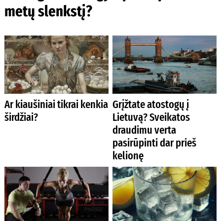
metų slenkstį?
Ar kiaušiniai tikrai kenkia
Grįžtate atostogų į
širdžiai?
Lietuvą? Sveikatos
draudimu verta
pasirūpinti dar prieš
kelionę