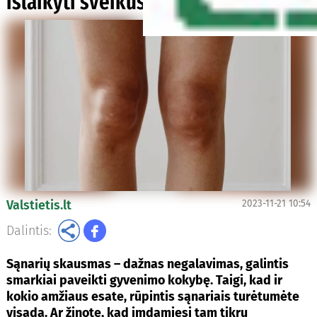
išlaikyti sveikus sąnarius?
Valstietis.lt
2023-11-21 10:54
Dalintis:
Sąnarių skausmas – dažnas negalavimas, galintis
smarkiai paveikti gyvenimo kokybę. Taigi, kad ir
kokio amžiaus esate, rūpintis sąnariais turėtumėte
visada. Ar žinote, kad imdamiesi tam tikrų