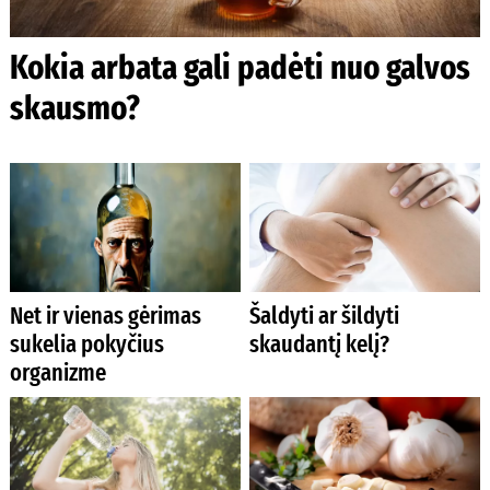
Kokia arbata gali padėti nuo galvos
skausmo?
Net ir vienas gėrimas
Šaldyti ar šildyti
sukelia pokyčius
skaudantį kelį?
organizme