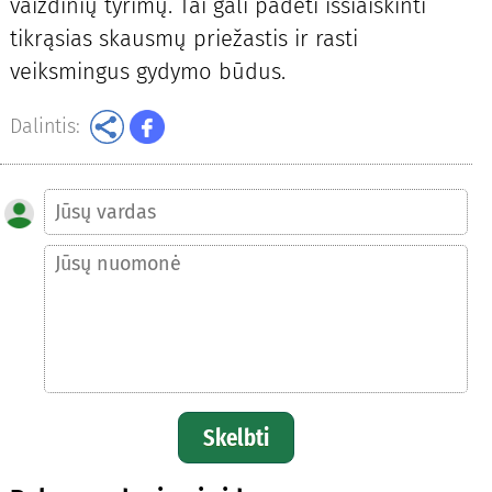
vaizdinių tyrimų. Tai gali padėti išsiaiškinti
tikrąsias skausmų priežastis ir rasti
veiksmingus gydymo būdus.
Dalintis:
Skelbti