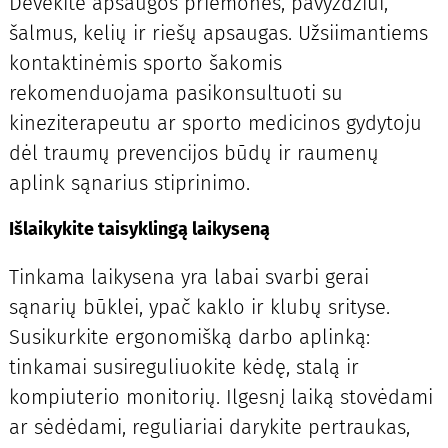
Dėvėkite apsaugos priemones, pavyzdžiui,
šalmus, kelių ir riešų apsaugas. Užsiimantiems
kontaktinėmis sporto šakomis
rekomenduojama pasikonsultuoti su
kineziterapeutu ar sporto medicinos gydytoju
dėl traumų prevencijos būdų ir raumenų
aplink sąnarius stiprinimo.
Išlaikykite taisyklingą laikyseną
Tinkama laikysena yra labai svarbi gerai
sąnarių būklei, ypač kaklo ir klubų srityse.
Susikurkite ergonomišką darbo aplinką:
tinkamai susireguliuokite kėdę, stalą ir
kompiuterio monitorių. Ilgesnį laiką stovėdami
ar sėdėdami, reguliariai darykite pertraukas,