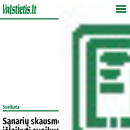
Sveikata
Sąnarių skausmo prevencija: kaip