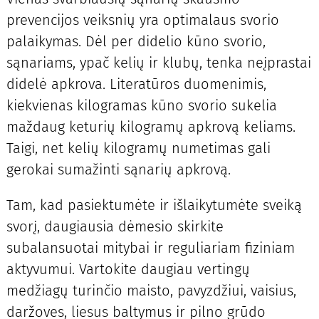
prevencijos veiksnių yra optimalaus svorio
palaikymas. Dėl per didelio kūno svorio,
sąnariams, ypač kelių ir klubų, tenka neįprastai
didelė apkrova. Literatūros duomenimis,
kiekvienas kilogramas kūno svorio sukelia
maždaug keturių kilogramų apkrovą keliams.
Taigi, net kelių kilogramų numetimas gali
gerokai sumažinti sąnarių apkrovą.
Tam, kad pasiektumėte ir išlaikytumėte sveiką
svorį, daugiausia dėmesio skirkite
subalansuotai mitybai ir reguliariam fiziniam
aktyvumui. Vartokite daugiau vertingų
medžiagų turinčio maisto, pavyzdžiui, vaisius,
daržoves, liesus baltymus ir pilno grūdo