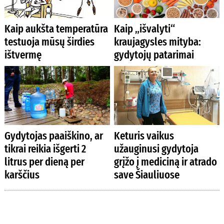
Kaip aukšta temperatūra
Kaip „išvalyti“
testuoja mūsų širdies
kraujagysles mityba:
ištvermę
gydytojų patarimai
Gydytojas paaiškino, ar
Keturis vaikus
tikrai reikia išgerti 2
užauginusi gydytoja
litrus per dieną per
grįžo į mediciną ir atrado
karščius
save Šiauliuose