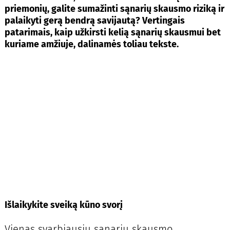
priemonių, galite sumažinti sąnarių skausmo riziką ir
palaikyti gerą bendrą savijautą? Vertingais
patarimais, kaip užkirsti kelią sąnarių skausmui bet
kuriame amžiuje, dalinamės toliau tekste.
Išlaikykite sveiką kūno svorį
Vienas svarbiausių sąnarių skausmo