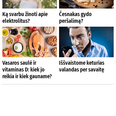
Ką svarbu žinoti apie
Česnakas gydo
elektrolitus?
peršalimą?
Vasaros saulė ir
Iššvaistome keturias
vitaminas D: kiek jo
valandas per savaitę
reikia ir kiek gauname?