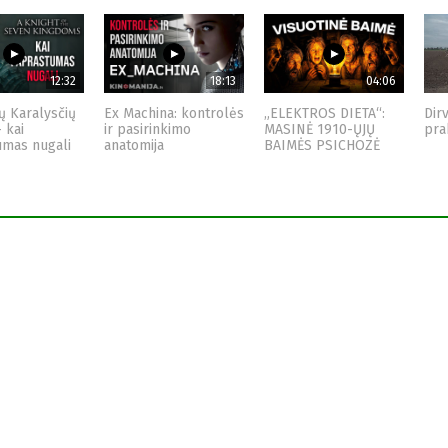
12:32
18:13
04:06
ų Karalysčių
Ex Machina: kontrolės
„ELEKTROS DIETA“:
Dir
– kai
ir pasirinkimo
MASINĖ 1910-ŲJŲ
pra
umas nugali
anatomija
BAIMĖS PSICHOZĖ