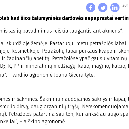
201
Juolab kad šios žalumyninės daržovės nepaprastai verti
tyniškas jų pavadinimas reiškia „augantis ant akmens“.
labai skurdžioje žemėje. Pastaruoju metu petražolės labai
joje, kosmetikoje. Petražolių lapai puikaus kvapo ir skon
ą ir žadinančių apetitą. Petražolėse ypač gausu vitaminų 
 B
, K, PP ir mineralinių medžiagų: kalio, magnio, kalcio, 
2
ma“, – vardijo agronomė Joana Giedraitytė.
pines ir šaknines. Šakninių naudojamos šaknys ir lapai, 
riesmėlio dirvą, daug organinių trąšų. Nerekomenduojama
ų). Petražoles patartina sėti ten, kur anksčiau augo spal
unkeliai“, – aiškino agronomė.