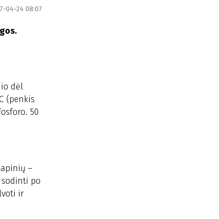
7-04-24 08:07
ngos.
io dėl
C (penkis
fosforo. 50
lapinių –
 sodinti po
voti ir