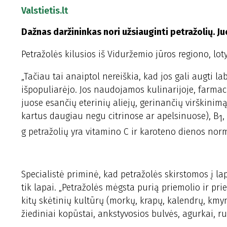
Valstietis.lt
Dažnas daržininkas nori užsiauginti petražolių. 
Petražolės kilusios iš Viduržemio jūros regiono, lo
„Tačiau tai anaiptol nereiškia, kad jos gali augti 
išpopuliarėjo. Jos naudojamos kulinarijoje, farmaci
juose esančių eterinių aliejų, gerinančių virškinim
kartus daugiau negu citrinose ar apelsinuose), B
,
1
g petražolių yra vitamino C ir karoteno dienos nor
Specialistė priminė, kad petražolės skirstomos į la
tik lapai. „Petražolės mėgsta purią priemolio ir p
kitų skėtinių kultūrų (morkų, krapų, kalendrų, kmyn
žiediniai kopūstai, ankstyvosios bulvės, agurkai, r