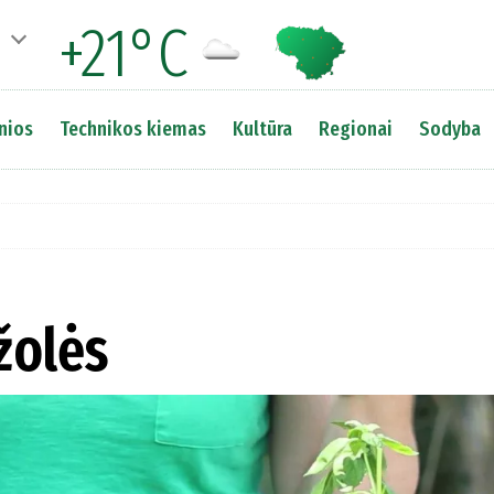
+21°C
nios
Technikos kiemas
Kultūra
Regionai
Sodyba
žolės