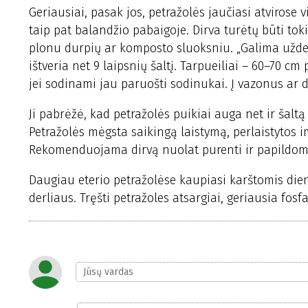
Geriausiai, pasak jos, petražolės jaučiasi atvirose v
taip pat balandžio pabaigoje. Dirva turėtų būti tok
plonu durpių ar komposto sluoksniu. „Galima uždeng
ištveria net 9 laipsnių šaltį. Tarpueiliai – 60–70 c
jei sodinami jau paruošti sodinukai. Į vazonus ar d
Ji pabrėžė, kad petražolės puikiai auga net ir šalt
Petražolės mėgsta saikingą laistymą, perlaistytos im
Rekomenduojama dirvą nuolat purenti ir papildoma
Daugiau eterio petražolėse kaupiasi karštomis dien
derliaus. Tręšti petražoles atsargiai, geriausia fosf