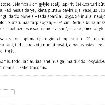
ietose. Sėjamos 3 cm gylyje spalį, lapkritį (sėklos turi būt
ia, kad nesusidarytų kieta plutelė paviršiuje. Pasėjus už
ti daržo plėvele – tada sparčiau dygs. Sėjinukai nebijo
m pločio, atstumas tarp augalų – 2–4 cm. Derlius būna ank
ėžes petražolės išsodinamos vasarį“, – sakė J.Giedraitytė
ą vasarą, nes optimali jų augimo temperatūra – 20 laipsni
a pūti, tad jas reikėtų nuolat ravėti, o paaugusias – reti
i tręšti.
omis, todėl labiau jas išretinus galima tikėtis kokybiške
atinėmis ir kalio trąšomis.