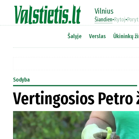
Vilnius
Šiandien
•
Rytoj
•
Poryt
Šalyje
Verslas
Ūkininkų ži
Sodyba
Vertingosios Petro 