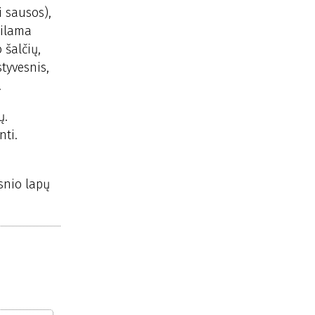
i sausos),
pilama
 šalčių,
styvesnis,
.
ų.
nti.
snio lapų