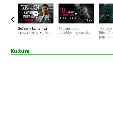
17:50
12:25
Se7en – kai tamsa
10 įsimintinų
„Septyni
tampa meno kūriniu
detektyvinių serialų
Riteris" 
paprast
Kultūra