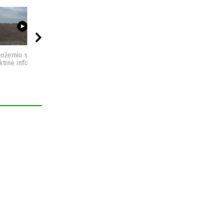
03:23
09:44
04:49
vožemio sveikata -
Sėjomaina - praktinė
Kompostas - praktinė
ktinė informacija
informacija
informacija