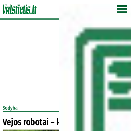
Sodyba
Vejos robotai – ką apie juos žinoti?