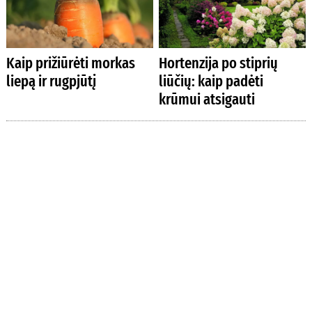
Kaip prižiūrėti morkas
Hortenzija po stiprių
liepą ir rugpjūtį
liūčių: kaip padėti
krūmui atsigauti