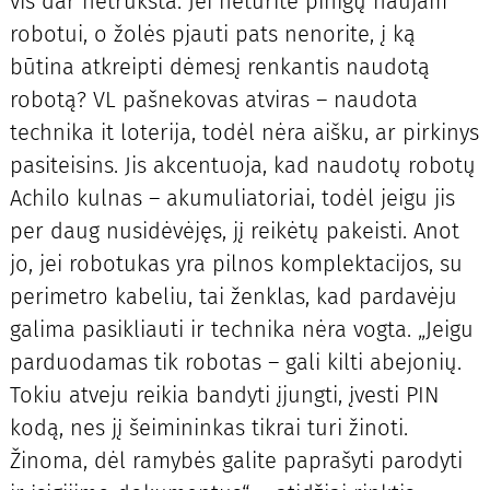
vis dar netrūksta. Jei neturite pinigų naujam
robotui, o žolės pjauti pats nenorite, į ką
būtina atkreipti dėmesį renkantis naudotą
robotą? VL pašnekovas atviras – naudota
technika it loterija, todėl nėra aišku, ar pirkinys
pasiteisins. Jis akcentuoja, kad naudotų robotų
Achilo kulnas – akumuliatoriai, todėl jeigu jis
per daug nusidėvėjęs, jį reikėtų pakeisti. Anot
jo, jei robotukas yra pilnos komplektacijos, su
perimetro kabeliu, tai ženklas, kad pardavėju
galima pasikliauti ir technika nėra vogta. „Jeigu
parduodamas tik robotas – gali kilti abejonių.
Tokiu atveju reikia bandyti įjungti, įvesti PIN
kodą, nes jį šeimininkas tikrai turi žinoti.
Žinoma, dėl ramybės galite paprašyti parodyti