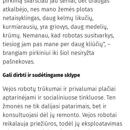
pirkimą svarsčiau jau seniai, bet draugas
atkalbėjo, nes mano žemės plotas
netaisyklingas, daug kelmų likučių,
kurmiarausių, yra griovys, daug medelių,
krūmų. Nemanau, kad robotas susitvarkys,
tiesiog jam pas mane per daug kliūčių“, –
brangiam pirkiniui iki šiol nesiryžta
pašnekovas.
Gali dirbti ir sudėtingame sklype
Vejos robotų trūkumai ir privalumai plačiai
aptarinėjami ir socialiniuose tinkluose. Ten
žmonės ne tik dalijasi patarimais, bet ir
konsultuojasi dėl jų remonto. Vejos robotai
reikalauja priežiūros, todėl jų eksploatavimas