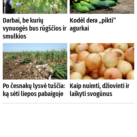
Darbai, be kurių
Kodėl dera „pikti“
vynuogės bus rūgščios ir
agurkai
smulkios
Po česnakų lysvė tuščia:
Kaip nuimti, džiovinti ir
ką sėti liepos pabaigoje
laikyti svogūnus