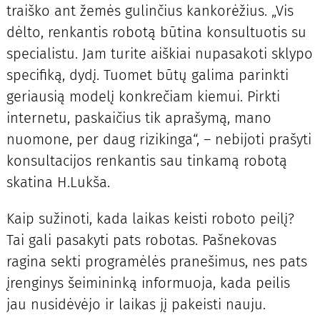
traiško ant žemės gulinčius kankorėžius. „Vis
dėlto, renkantis robotą būtina konsultuotis su
specialistu. Jam turite aiškiai nupasakoti sklypo
specifiką, dydį. Tuomet būtų galima parinkti
geriausią modelį konkrečiam kiemui. Pirkti
internetu, paskaičius tik aprašymą, mano
nuomone, per daug rizikinga“, – nebijoti prašyti
konsultacijos renkantis sau tinkamą robotą
skatina H.Lukša.
Kaip sužinoti, kada laikas keisti roboto peilį?
Tai gali pasakyti pats robotas. Pašnekovas
ragina sekti programėlės pranešimus, nes pats
įrenginys šeimininką informuoja, kada peilis
jau nusidėvėjo ir laikas jį pakeisti nauju.