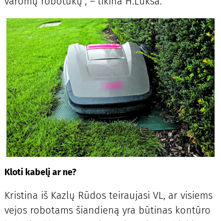
varomų robotukų“, – tikina H.Lukša.
Kloti kabelį ar ne?
Kristina iš Kazlų Rūdos teiraujasi VL, ar visiems
vejos robotams šiandieną yra būtinas kontūro