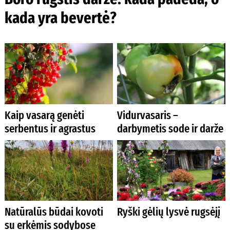
kada yra bevertė?
Kaip vasarą genėti
Vidurvasaris –
serbentus ir agrastus
darbymetis sode ir darže
Natūralūs būdai kovoti
Ryški gėlių lysvė rugsėjį
su erkėmis sodybose