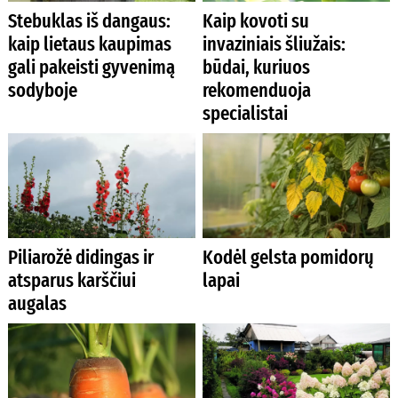
Stebuklas iš dangaus:
Kaip kovoti su
kaip lietaus kaupimas
invaziniais šliužais:
gali pakeisti gyvenimą
būdai, kuriuos
sodyboje
rekomenduoja
specialistai
Piliarožė didingas ir
Kodėl gelsta pomidorų
atsparus karščiui
lapai
augalas