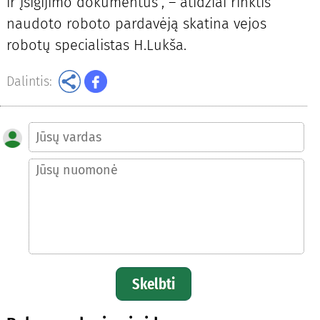
ir įsigijimo dokumentus“, – atidžiai rinktis
naudoto roboto pardavėją skatina vejos
robotų specialistas H.Lukša.
Dalintis:
Skelbti