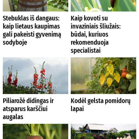
Stebuklas iš dangaus:
Kaip kovoti su
kaip lietaus kaupimas
invaziniais šliužais:
gali pakeisti gyvenimą
būdai, kuriuos
sodyboje
rekomenduoja
specialistai
Piliarožė didingas ir
Kodėl gelsta pomidorų
atsparus karščiui
lapai
augalas