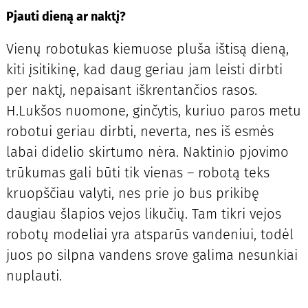
Pjauti dieną ar naktį?
Vienų robotukas kiemuose pluša ištisą dieną,
kiti įsitikinę, kad daug geriau jam leisti dirbti
per naktį, nepaisant iškrentančios rasos.
H.Lukšos nuomone, ginčytis, kuriuo paros metu
robotui geriau dirbti, neverta, nes iš esmės
labai didelio skirtumo nėra. Naktinio pjovimo
trūkumas gali būti tik vienas – robotą teks
kruopščiau valyti, nes prie jo bus prikibę
daugiau šlapios vejos likučių. Tam tikri vejos
robotų modeliai yra atsparūs vandeniui, todėl
juos po silpna vandens srove galima nesunkiai
nuplauti.