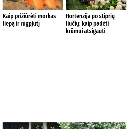
Kaip prižiūrėti morkas
Hortenzija po stiprių
liepą ir rugpjūtį
liūčių: kaip padėti
krūmui atsigauti