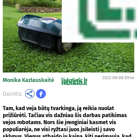
2022-06-08 09:44
Monika Kazlauskaitė
Dalintis:
Tam, kad veja būtų tvarkinga, ją reikia nuolat
prižiūrėti. Tačiau vis dažniau šis darbas patikimas
vejos robotams. Nors šie įrenginiai kasmet vis
populiarėja, ne visi ryžtasi juos įsileisti į savo
sklypus. Vienus atbaido jų kaina, kiti nerimauja, kad