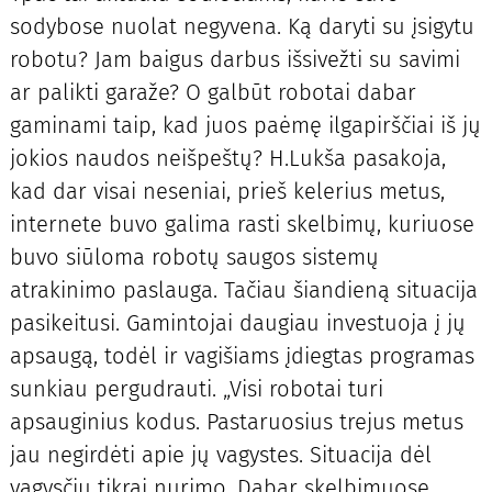
sodybose nuolat negyvena. Ką daryti su įsigytu
robotu? Jam baigus darbus išsivežti su savimi
ar palikti garaže? O galbūt robotai dabar
gaminami taip, kad juos paėmę ilgapirščiai iš jų
jokios naudos neišpeštų? H.Lukša pasakoja,
kad dar visai neseniai, prieš kelerius metus,
internete buvo galima rasti skelbimų, kuriuose
buvo siūloma robotų saugos sistemų
atrakinimo paslauga. Tačiau šiandieną situacija
pasikeitusi. Gamintojai daugiau investuoja į jų
apsaugą, todėl ir vagišiams įdiegtas programas
sunkiau pergudrauti. „Visi robotai turi
apsauginius kodus. Pastaruosius trejus metus
jau negirdėti apie jų vagystes. Situacija dėl
vagysčių tikrai nurimo. Dabar skelbimuose