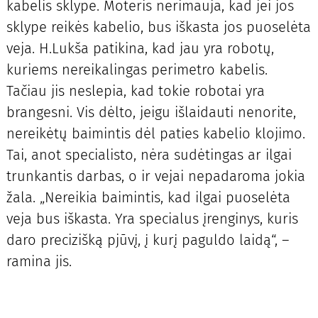
kabelis sklype. Moteris nerimauja, kad jei jos
sklype reikės kabelio, bus iškasta jos puoselėta
veja. H.Lukša patikina, kad jau yra robotų,
kuriems nereikalingas perimetro kabelis.
Tačiau jis neslepia, kad tokie robotai yra
brangesni. Vis dėlto, jeigu išlaidauti nenorite,
nereikėtų baimintis dėl paties kabelio klojimo.
Tai, anot specialisto, nėra sudėtingas ar ilgai
trunkantis darbas, o ir vejai nepadaroma jokia
žala. „Nereikia baimintis, kad ilgai puoselėta
veja bus iškasta. Yra specialus įrenginys, kuris
daro precizišką pjūvį, į kurį paguldo laidą“, –
ramina jis.