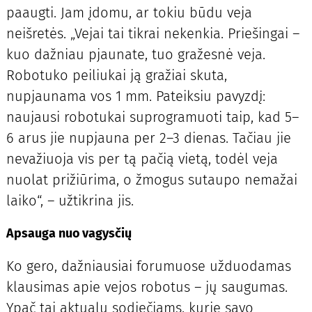
paaugti. Jam įdomu, ar tokiu būdu veja
neišretės. „Vejai tai tikrai nekenkia. Priešingai –
kuo dažniau pjaunate, tuo gražesnė veja.
Robotuko peiliukai ją gražiai skuta,
nupjaunama vos 1 mm. Pateiksiu pavyzdį:
naujausi robotukai suprogramuoti taip, kad 5–
6 arus jie nupjauna per 2–3 dienas. Tačiau jie
nevažiuoja vis per tą pačią vietą, todėl veja
nuolat prižiūrima, o žmogus sutaupo nemažai
laiko“, – užtikrina jis.
Apsauga nuo vagysčių
Ko gero, dažniausiai forumuose užduodamas
klausimas apie vejos robotus – jų saugumas.
Ypač tai aktualu sodiečiams, kurie savo