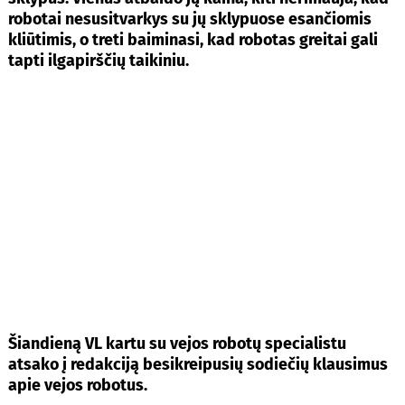
robotai nesusitvarkys su jų sklypuose esančiomis
kliūtimis, o treti baiminasi, kad robotas greitai gali
tapti ilgapirščių taikiniu.
Šiandieną VL kartu su vejos robotų specialistu
atsako į redakciją besikreipusių sodiečių klausimus
apie vejos robotus.