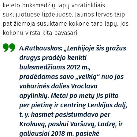
keleto buksmedžių lapų voratinkliais
suklijuotuose lizdeliuose. Jaunos lervos taip
pat žiemoja susuktame kokone tarp lapų. Jos
kokonu virsta kitą pavasarį.
A.Rutkauskas: „Lenkijoje šis gražus
drugys pradėjo kenkti
buksmedžiams 2012 m.,
pradėdamas savo „veiklą“ nuo jos
vakarinės dalies Vroclavo
apylinkių. Metai po metų jis plito
per pietinę ir centrinę Lenkijos dalį,
t. y. kasmet pasistumdavo per
Krokuvą, paskui Varšuvą, Lodzę, ir
galiausiai 2018 m. pasiekė