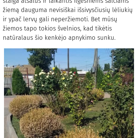
staiga atšalus ir laikantis ilgesniems šalčiams
žiemą dauguma nevisiškai išsivysčiusių lėliukių
ir ypač lervų gali neperžiemoti. Bet mūsų
žiemos tapo tokios švelnios, kad tikėtis
natūralaus šio kenkėjo apnykimo sunku.