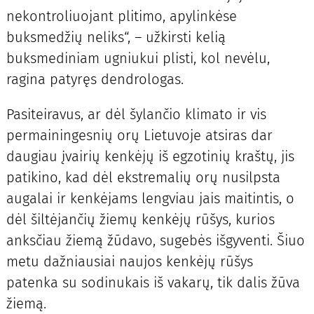
nekontroliuojant plitimo, apylinkėse
buksmedžių neliks“, – užkirsti kelią
buksmediniam ugniukui plisti, kol nevėlu,
ragina patyręs dendrologas.
Pasiteiravus, ar dėl šylančio klimato ir vis
permainingesnių orų Lietuvoje atsiras dar
daugiau įvairių kenkėjų iš egzotinių kraštų, jis
patikino, kad dėl ekstremalių orų nusilpsta
augalai ir kenkėjams lengviau jais maitintis, o
dėl šiltėjančių žiemų kenkėjų rūšys, kurios
anksčiau žiemą žūdavo, sugebės išgyventi. Šiuo
metu dažniausiai naujos kenkėjų rūšys
patenka su sodinukais iš vakarų, tik dalis žūva
žiemą.