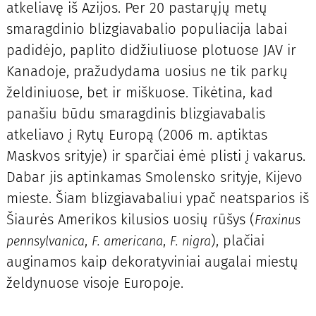
atkeliavę iš Azijos. Per 20 pastarųjų metų
smaragdinio blizgiavabalio populiacija labai
padidėjo, paplito didžiuliuose plotuose JAV ir
Kanadoje, pražudydama uosius ne tik parkų
želdiniuose, bet ir miškuose. Tikėtina, kad
panašiu būdu smaragdinis blizgiavabalis
atkeliavo į Rytų Europą (2006 m. aptiktas
Maskvos srityje) ir sparčiai ėmė plisti į vakarus.
Dabar jis aptinkamas Smolensko srityje, Kijevo
mieste. Šiam blizgiavabaliui ypač neatsparios iš
Šiaurės Amerikos kilusios uosių rūšys (
Fraxinus
,
,
), plačiai
pennsylvanica
F. americana
F. nigra
auginamos kaip dekoratyviniai augalai miestų
želdynuose visoje Europoje.