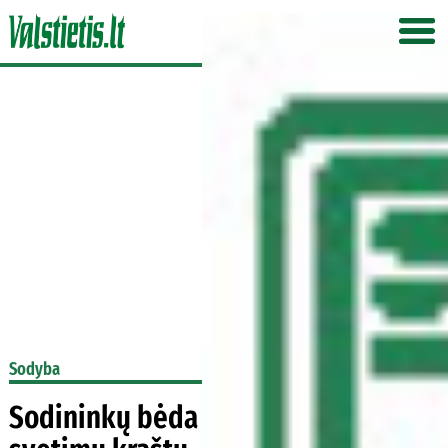
Sodyba
Sodininkų bėda – sodinukai iš