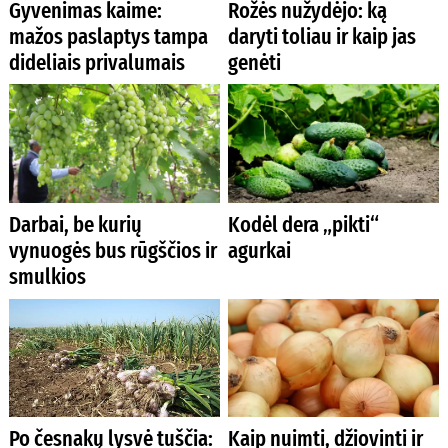
Gyvenimas kaime:
Rožės nužydėjo: ką
mažos paslaptys tampa
daryti toliau ir kaip jas
dideliais privalumais
genėti
Darbai, be kurių
Kodėl dera „pikti“
vynuogės bus rūgščios ir
agurkai
smulkios
Po česnakų lysvė tuščia:
Kaip nuimti, džiovinti ir