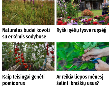
Natūralūs būdai kovoti
Ryški gėlių lysvė rugsėjį
su erkėmis sodybose
Kaip teisingai genėti
Ar reikia liepos mėnesį
pomidorus
šalinti braškių ūsus?