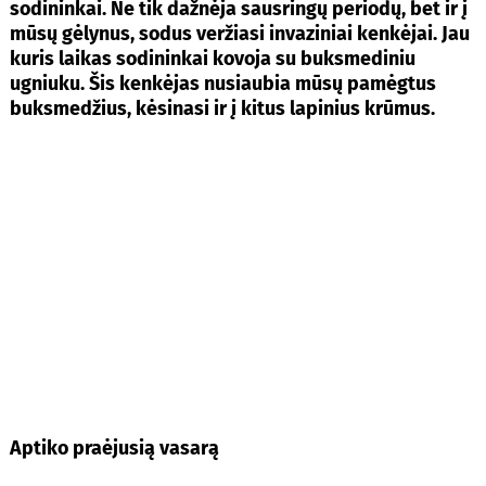
sodininkai. Ne tik dažnėja sausringų periodų, bet ir į
mūsų gėlynus, sodus veržiasi invaziniai kenkėjai.
Jau
kuris laikas sodininkai kovoja su buksmediniu
ugniuku. Šis kenkėjas nusiaubia mūsų pamėgtus
buksmedžius, kėsinasi ir į kitus lapinius krūmus.
Aptiko praėjusią vasarą