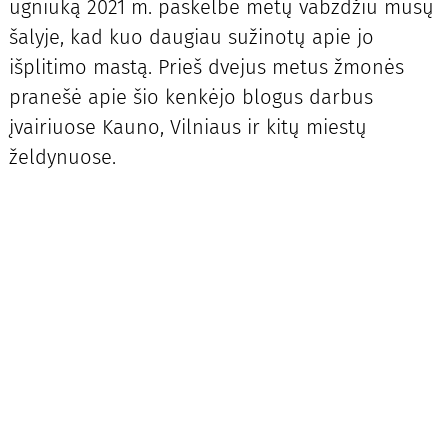
ugniuką 2021 m. paskelbė metų vabzdžiu mūsų
šalyje, kad kuo daugiau sužinotų apie jo
išplitimo mastą. Prieš dvejus metus žmonės
pranešė apie šio kenkėjo blogus darbus
įvairiuose Kauno, Vilniaus ir kitų miestų
želdynuose.