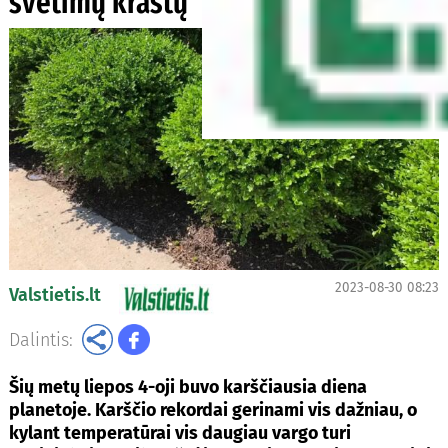
svetimų kraštų
2023-08-30 08:23
Valstietis.lt
Dalintis:
Šių metų liepos 4-oji buvo karščiausia diena
planetoje. Karščio rekordai gerinami vis dažniau, o
kylant temperatūrai vis daugiau vargo turi