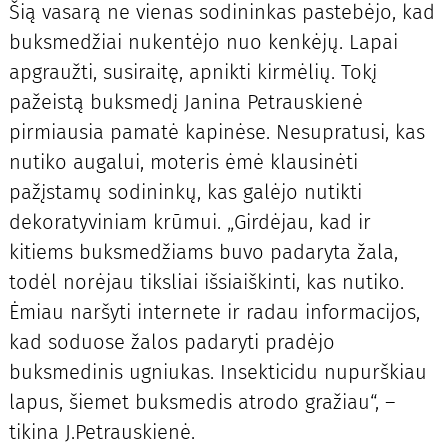
Šią vasarą ne vienas sodininkas pastebėjo, kad
buksmedžiai nukentėjo nuo kenkėjų. Lapai
apgraužti, susiraitę, apnikti kirmėlių. Tokį
pažeistą buksmedį Janina Petrauskienė
pirmiausia pamatė kapinėse. Nesupratusi, kas
nutiko augalui, moteris ėmė klausinėti
pažįstamų sodininkų, kas galėjo nutikti
dekoratyviniam krūmui. „Girdėjau, kad ir
kitiems buksmedžiams buvo padaryta žala,
todėl norėjau tiksliai išsiaiškinti, kas nutiko.
Ėmiau naršyti internete ir radau informacijos,
kad soduose žalos padaryti pradėjo
buksmedinis ugniukas. Insekticidu nupurškiau
lapus, šiemet buksmedis atrodo gražiau“, –
tikina J.Petrauskienė.