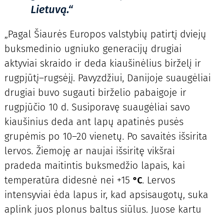
Lietuvą.“
„Pagal Šiaurės Europos valstybių patirtį dviejų
buksmedinio ugniuko generacijų drugiai
aktyviai skraido ir deda kiaušinėlius birželį ir
rugpjūtį–rugsėjį. Pavyzdžiui, Danijoje suaugėliai
drugiai buvo sugauti birželio pabaigoje ir
rugpjūčio 10 d. Susiporavę suaugėliai savo
kiaušinius deda ant lapų apatinės pusės
grupėmis po 10–20 vienetų. Po savaitės išsirita
lervos. Žiemoję ar naujai išsiritę vikšrai
pradeda maitintis buksmedžio lapais, kai
temperatūra didesnė nei +15
. Lervos
°
C
intensyviai ėda lapus ir, kad apsisaugotų, suka
aplink juos plonus baltus siūlus. Juose kartu