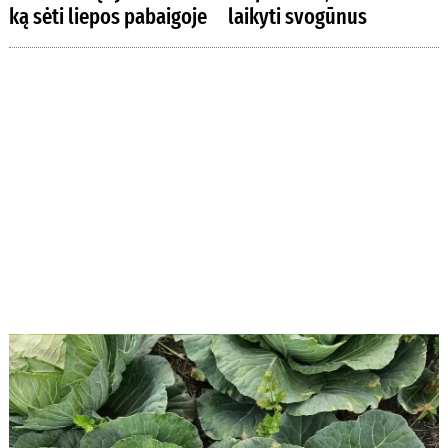
ką sėti liepos pabaigoje
laikyti svogūnus