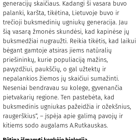
generacijų skaičiaus. Kadangi ši vasara buvo
palanki, karšta, tikėtina, Lietuvoje buvo ir
trečioji buksmedinių ugniukų generacija. Jau
šią vasarą žmonės skundėsi, kad kapinėse jų
buksmedžiai nugraužti. Reikia tikėtis, kad laikui
bėgant gamtoje atsiras jiems natūralių
priešininkų, kurie populiaciją mažins,
pavyzdžiui, paukščių, o gal užtektų ir
nepalankios žiemos jų skaičiui sumažinti.
Neseniai bendravau su kolege, gyvenančia
pietvakarių regione. Ten pastebėta, kad
buksmedinis ugniukas pažeidžia ir ožekšnius,
raugerškius“, – įspėja apie galimą pavojų ir
kitiems sodo augalams A.Rutkauskas.
Būtina išmanyti kenkėjo biologiją