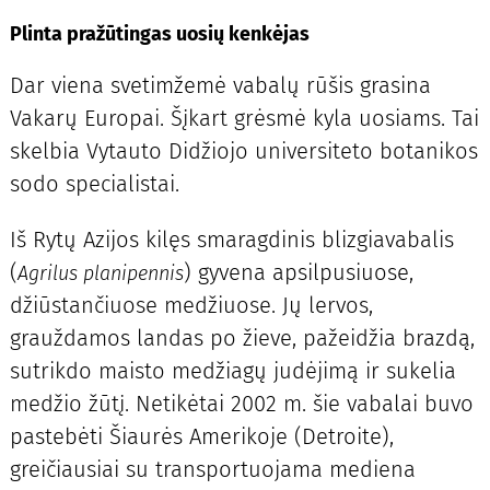
Plinta pražūtingas uosių kenkėjas
Dar viena svetimžemė vabalų rūšis grasina
Vakarų Europai. Šįkart grėsmė kyla uosiams. Tai
skelbia Vytauto Didžiojo universiteto botanikos
sodo specialistai.
Iš Rytų Azijos kilęs smaragdinis blizgiavabalis
(
) gyvena apsilpusiuose,
Agrilus planipennis
džiūstančiuose medžiuose. Jų lervos,
grauždamos landas po žieve, pažeidžia brazdą,
sutrikdo maisto medžiagų judėjimą ir sukelia
medžio žūtį. Netikėtai 2002 m. šie vabalai buvo
pastebėti Šiaurės Amerikoje (Detroite),
greičiausiai su transportuojama mediena