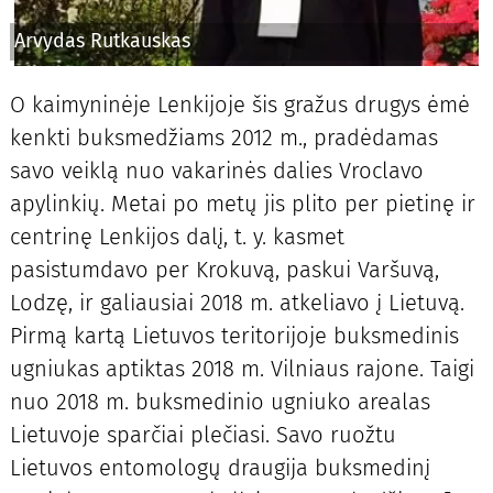
Arvydas Rutkauskas
O kaimyninėje Lenkijoje šis gražus drugys ėmė
kenkti buksmedžiams 2012 m., pradėdamas
savo veiklą nuo vakarinės dalies Vroclavo
apylinkių. Metai po metų jis plito per pietinę ir
centrinę Lenkijos dalį, t. y. kasmet
pasistumdavo per Krokuvą, paskui Varšuvą,
Lodzę, ir galiausiai 2018 m. atkeliavo į Lietuvą.
Pirmą kartą Lietuvos teritorijoje buksmedinis
ugniukas aptiktas 2018 m. Vilniaus rajone. Taigi
nuo 2018 m. buksmedinio ugniuko arealas
Lietuvoje sparčiai plečiasi. Savo ruožtu
Lietuvos entomologų draugija buksmedinį