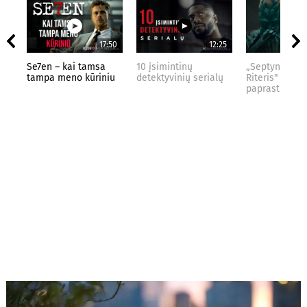
17:50
12:25
Se7en – kai tamsa
10 įsimintinų
„Septynių Kar
tampa meno kūriniu
detektyvinių serialų
Riteris" – kai
paprastumas 