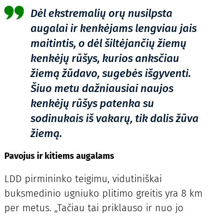
Dėl ekstremalių orų nusilpsta
augalai ir kenkėjams lengviau jais
maitintis, o dėl šiltėjančių žiemų
kenkėjų rūšys, kurios anksčiau
žiemą žūdavo, sugebės išgyventi.
Šiuo metu dažniausiai naujos
kenkėjų rūšys patenka su
sodinukais iš vakarų, tik dalis žūva
žiemą.
Pavojus ir kitiems augalams
LDD pirmininko teigimu, vidutiniškai
buksmedinio ugniuko plitimo greitis yra 8 km
per metus. „Tačiau tai priklauso ir nuo jo