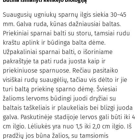
Suaugusių ugniukų sparnų ilgis siekia 30–45
mm. Galva ruda, kūnas dažniausiai baltas.
Priekiniai sparnai balti su storu, tamsiai rudu
kraštu aplink ir būdinga balta dėme.
Užpakaliniai sparnai balti, o išoriniame
pakraštyje ta pati ruda juosta kaip ir
priekiniuose sparnuose. Rečiau pasitaiko
visiškai rudų suaugėlių, tačiau vis dėlto ir jie
turi baltą priekinę sparno dėmę. Šviesiai
žalioms lervoms būdingi juodi dryžiai su
baltais taškeliais ir plaukeliais bei blizgi juoda
galva. Paskutinėje stadijoje lervos gali būti iki 4
cm ilgio. Lėliukės yra nuo 1,5 iki 2,0 cm ilgio. Iš
pradžių jos būna žalios, su tamsiomis