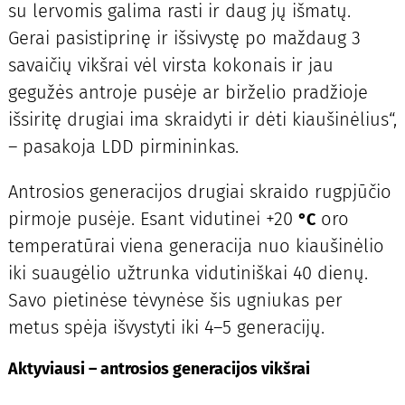
su lervomis galima rasti ir daug jų išmatų.
Gerai pasistiprinę ir išsivystę po maždaug 3
savaičių vikšrai vėl virsta kokonais ir jau
gegužės antroje pusėje ar birželio pradžioje
išsiritę drugiai ima skraidyti ir dėti kiaušinėlius“,
– pasakoja LDD pirmininkas.
Antrosios generacijos drugiai skraido rugpjūčio
pirmoje pusėje. Esant vidutinei +20
oro
°
C
temperatūrai viena generacija nuo kiaušinėlio
iki suaugėlio užtrunka vidutiniškai 40 dienų.
Savo pietinėse tėvynėse šis ugniukas per
metus spėja išvystyti iki 4–5 generacijų.
Aktyviausi – antrosios generacijos vikšrai