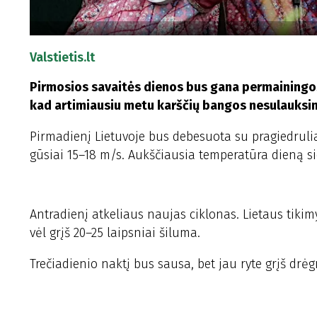
Valstietis.lt
Pirmosios savaitės dienos bus gana permainingos
kad artimiausiu metu karščių bangos nesulauksi
Pirmadienį Lietuvoje bus debesuota su pragiedrulia
gūsiai 15–18 m/s. Aukščiausia temperatūra dieną sie
Antradienį atkeliaus naujas ciklonas. Lietaus tikim
vėl grįš 20–25 laipsniai šiluma.
Trečiadienio naktį bus sausa, bet jau ryte grįš drėg