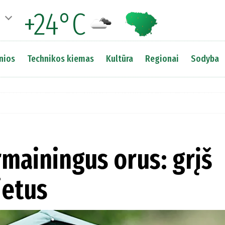
+24°C
nios
Technikos kiemas
Kultūra
Regionai
Sodyba
mainingus orus: grįš
ietus