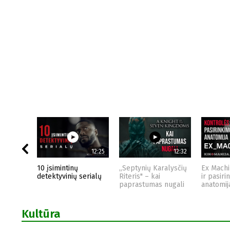
12:25
12:32
10 įsimintinų
„Septynių Karalysčių
Ex Machi
detektyvinių serialų
Riteris" – kai
ir pasiri
paprastumas nugali
anatomij
Kultūra