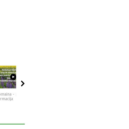
09:44
04:49
15:29
omaina - praktinė
Kompostas - praktinė
Vidzgirio pažintinis
ormacija
informacija
takas - Gabrielius Ser