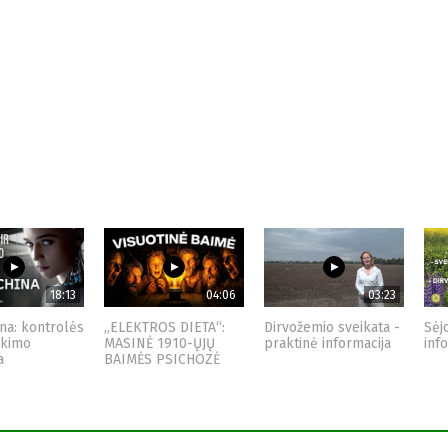
18:13
04:06
03:23
na: kontrolės
„ELEKTROS DIETA“:
Dirvožemio sveikata -
Sėj
nkimo
MASINĖ 1910-ŲJŲ
praktinė informacija
inf
a
BAIMĖS PSICHOZĖ