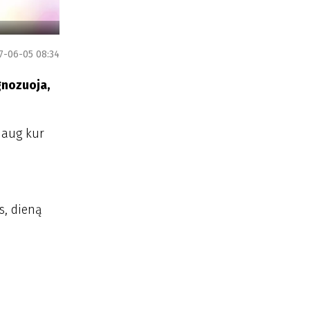
7-06-05 08:34
gnozuoja,
 daug kur
s, dieną