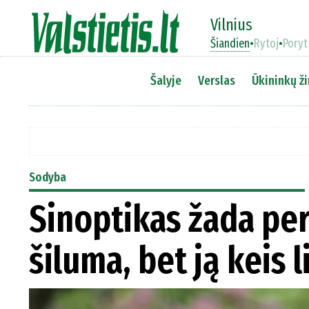
Vilnius
Šiandien
•
Rytoj
•
Poryt
Šalyje
Verslas
Ūkininkų ži
Sodyba
Sinoptikas žada per
šiluma, bet ją keis l