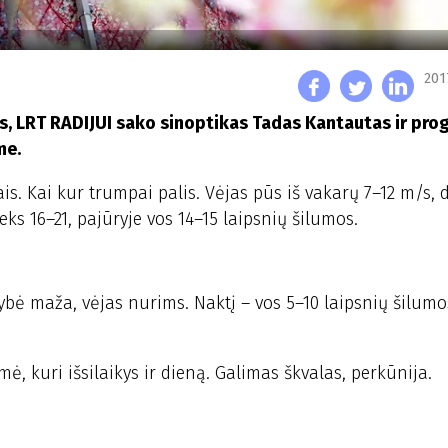
201
, LRT RADIJUI sako sinoptikas Tadas Kantautas ir pro
me.
is. Kai kur trumpai palis. Vėjas pūs iš vakarų 7–12 m/s,
ks 16–21, pajūryje vos 14–15 laipsnių šilumos.
ybė maža, vėjas nurims. Naktį – vos 5–10 laipsnių šilumo
mė, kuri išsilaikys ir dieną. Galimas škvalas, perkūnija.