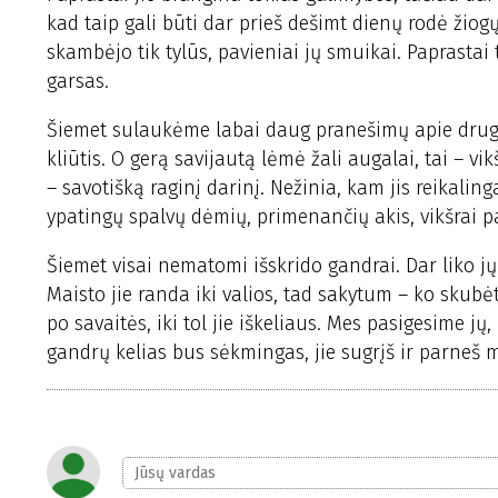
kad taip gali būti dar prieš dešimt dienų rodė žio
skambėjo tik tylūs, pavieniai jų smuikai. Paprastai 
garsas.
Šiemet sulaukėme labai daug pranešimų apie drugių
kliūtis. O gerą savijautą lėmė žali augalai, tai – v
– savotišką raginį darinį. Nežinia, kam jis reikaling
ypatingų spalvų dėmių, primenančių akis, vikšrai pa
Šiemet visai nematomi išskrido gandrai. Dar liko jų 
Maisto jie randa iki valios, tad sakytum – ko skubė
po savaitės, iki tol jie iškeliaus. Mes pasigesime jų
gandrų kelias bus sėkmingas, jie sugrįš ir parneš m