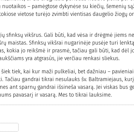
gų nuotaikos – pamėgtose dykynėse su kiečių, šemenių są
tokiose vietose turėjo zvimbti vientisas daugelio žiogų o
 sfinksų vikšrus. Gali būti, kad vėsa ir drėgmė jiems n
ikšrų maistas. Sfinksų vikšrai nugarinėje pusėje turi lenkt
as, kokia jo reikšmė ir prasmė, tačiau gali būti, kad dėl jo
ukščiams yra atgrasūs, jie verčiau renkasi sliekus.
šiek tiek, kai kur maži pulkeliai, bet dažniau – pavieniai
ti. Tačiau gandrai tikrai nesulauks šv. Baltramiejaus, ku
, nes ant sparnų gandrai išsineša vasarą. Jei viskas bus ger
ums pavasarį ir vasarą. Mes to tikrai lauksime.