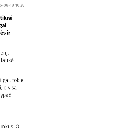
6-08-18 10:28
tikrai
gal
ės ir
enį.
i laukė
lgai, tokie
, o visa
, ypač
sunkus. O