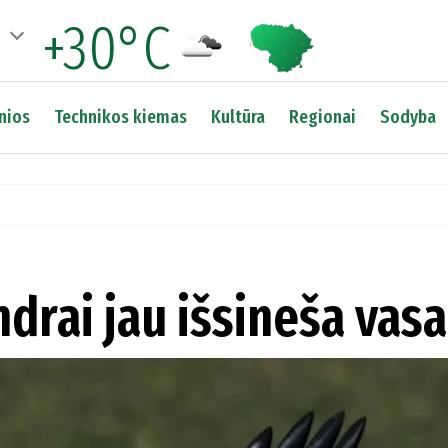
+30°C
nios
Technikos kiemas
Kultūra
Regionai
Sodyba
ndrai jau išsineša vas