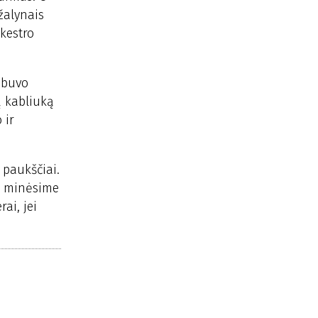
žalynais
rkestro
ebuvo
ą kabliuką
 ir
 paukščiai.
rį minėsime
ai, jei