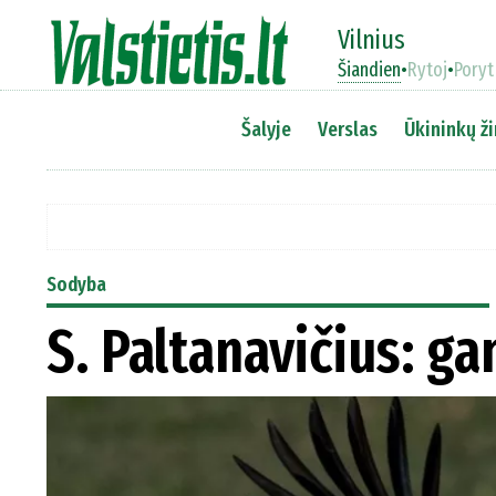
Vilnius
Šiandien
•
Rytoj
•
Poryt
Šalyje
Verslas
Ūkininkų ži
Sodyba
S. Paltanavičius: ga