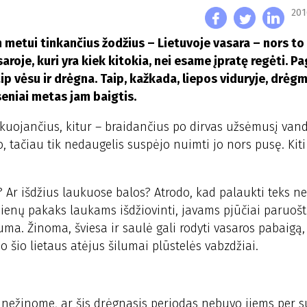
201
m metui tinkančius žodžius – Lietuvoje vasara – nors to 
roje, kuri yra kiek kitokia, nei esame įpratę regėti. Pa
p vėsu ir drėgna. Taip, kažkada, liepos viduryje, drėgm
seniai metas jam baigtis.
lkuojančius, kitur – braidančius po dirvas užsėmusį vand
go, tačiau tik nedaugelis suspėjo nuimti jo nors pusę. Kit
 Ar išdžius laukuose balos? Atrodo, kad palaukti teks nei
dienų pakaks laukams išdžiovinti, javams pjūčiai paruošti
šiluma. Žinoma, šviesa ir saulė gali rodyti vasaros pabaigą
o šio lietaus atėjus šilumai plūstelės vabzdžiai.
r nežinome, ar šis drėgnasis periodas nebuvo jiems per 