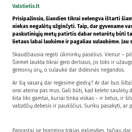
Valstietis.lt
Prisipažinsiu, šiandien tikrai nelengva ištarti šia
niekas negalėtų užginčyti. Taip, dar gyvename vasa
paskutiniųjų metų patirtis dabar neturėtų būti tai
lietaus labai laukėme ir pagaliau sulaukėme. Jau 
Skaudžiausia regėti ūkininkų pasėlius. Vienur – pi
Šiemet laukta tikrai gero derliaus, jis toks ir užau
geresnių orų, o sulaukė dar didesnės negandos.
Ar šią vasarą dar regėsime giedrą? Ar dar bus šilta?
orai ateina pas mus. Gali būti, kad keleto saulėtų 
kita liks gamtai, kuriai tinka viskas – ir lietus, ir 
vabzdžių debesis ir paukščius. Sunku pasakyti, ar p
Paprastai jie brangina tokias galimybes, tačiau da