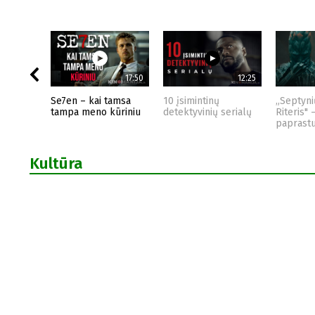
17:50
12:25
Se7en – kai tamsa
10 įsimintinų
„Septyni
tampa meno kūriniu
detektyvinių serialų
Riteris" 
paprast
Kultūra