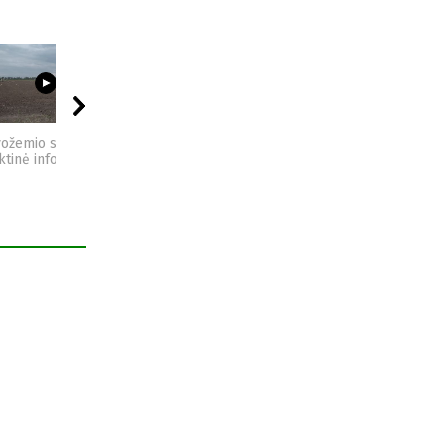
03:23
09:44
04:49
vožemio sveikata -
Sėjomaina - praktinė
Kompostas - praktinė
ktinė informacija
informacija
informacija