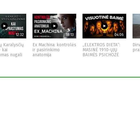
12:32
18:13
04:06
ų Karalysčių
Ex Machina: kontrolės
„ELEKTROS DIETA“:
Dir
– kai
ir pasirinkimo
MASINĖ 1910-ŲJŲ
pra
umas nugali
anatomija
BAIMĖS PSICHOZĖ