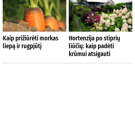
Kaip prižiūrėti morkas
Hortenzija po stiprių
liepą ir rugpjūtį
liūčių: kaip padėti
krūmui atsigauti