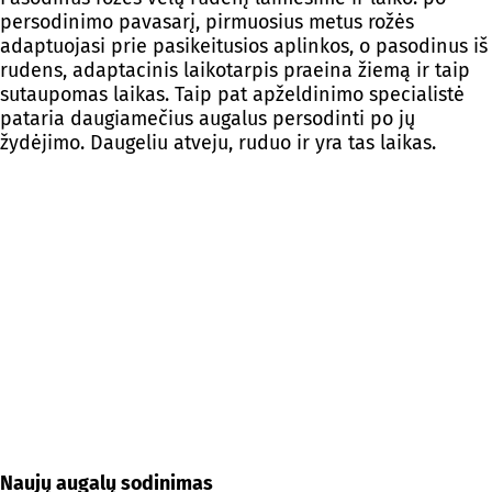
persodinimo pavasarį, pirmuosius metus rožės
adaptuojasi prie pasikeitusios aplinkos, o pasodinus iš
rudens, adaptacinis laikotarpis praeina žiemą ir taip
sutaupomas laikas. Taip pat apželdinimo specialistė
pataria daugiamečius augalus persodinti po jų
žydėjimo. Daugeliu atveju, ruduo ir yra tas laikas.
Naujų augalų sodinimas