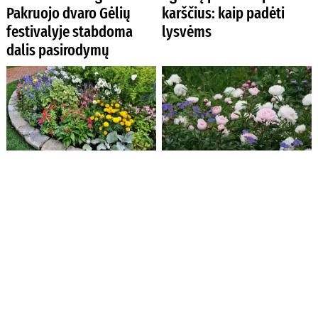
Pakruojo dvaro Gėlių
karščius: kaip padėti
festivalyje stabdoma
lysvėms
dalis pasirodymų
Kokias gėles dar galima
Kaip prižiūrėti bijūnus
sėti vasarą, kad gėlynas
nužydėjus
nebūtų tuščias iki
rudens