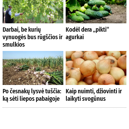
Darbai, be kurių
Kodėl dera „pikti“
vynuogės bus rūgščios ir
agurkai
smulkios
Po česnakų lysvė tuščia:
Kaip nuimti, džiovinti ir
ką sėti liepos pabaigoje
laikyti svogūnus