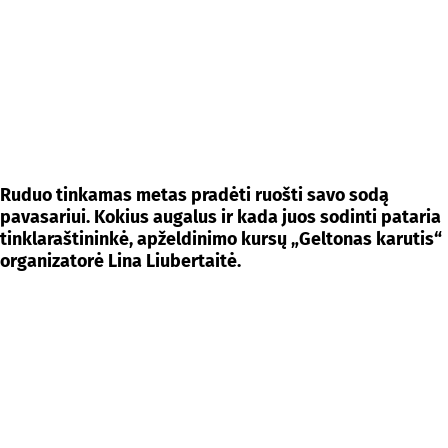
Ruduo tinkamas metas pradėti ruošti savo sodą
pavasariui. Kokius augalus ir kada juos sodinti pataria
tinklaraštininkė, apželdinimo kursų „Geltonas karutis“
organizatorė Lina Liubertaitė.