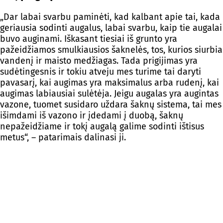
„Dar labai svarbu paminėti, kad kalbant apie tai, kada
geriausia sodinti augalus, labai svarbu, kaip tie augalai
buvo auginami. Iškasant tiesiai iš grunto yra
pažeidžiamos smulkiausios šaknelės, tos, kurios siurbia
vandenį ir maisto medžiagas. Tada prigijimas yra
sudėtingesnis ir tokiu atveju mes turime tai daryti
pavasarį, kai augimas yra maksimalus arba rudenį, kai
augimas labiausiai sulėtėja. Jeigu augalas yra augintas
vazone, tuomet susidaro uždara šaknų sistema, tai mes
išimdami iš vazono ir įdedami į duobą, šaknų
nepažeidžiame ir tokį augalą galime sodinti ištisus
metus“, – patarimais dalinasi ji.