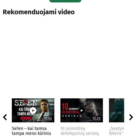
Rekomenduojami video
17:50
12:25
Se7en – kai tamsa
10 įsimintinų
„Septynių Kar
tampa meno kūriniu
detektyvinių serialų
Riteris" – kai