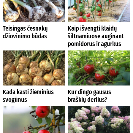
Teisingas česnakų
Kaip išvengti klaidų
džiovinimo būdas
šiltnamiuose auginant
pomidorus ir agurkus
Kada kasti žieminius
Kur dingo gausus
svogūnus
braškių derlius?