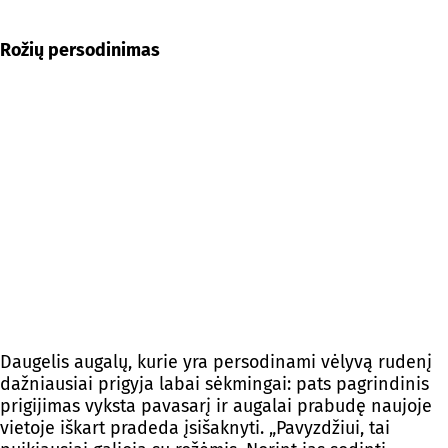
Rožių persodinimas
Daugelis augalų, kurie yra persodinami vėlyvą rudenį
dažniausiai prigyja labai sėkmingai: pats pagrindinis
prigijimas vyksta pavasarį ir augalai prabudę naujoje
vietoje iškart pradeda įsišaknyti. „Pavyzdžiui, tai