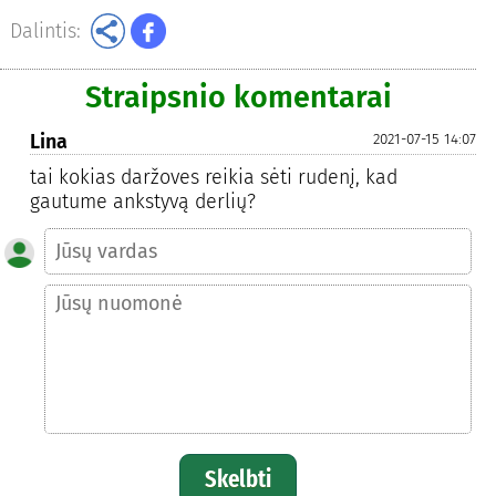
Dalintis:
Straipsnio komentarai
Lina
2021-07-15 14:07
tai kokias daržoves reikia sėti rudenį, kad
gautume ankstyvą derlių?
Skelbti