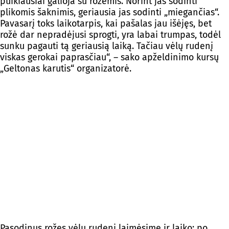
puikiausiai galioja su rožėmis. Norint jas sodinti
plikomis šaknimis, geriausia jas sodinti „miegančias“.
Pavasarį toks laikotarpis, kai pašalas jau išėjęs, bet
rožė dar nepradėjusi sprogti, yra labai trumpas, todėl
sunku pagauti tą geriausią laiką. Tačiau vėlų rudenį
viskas gerokai paprasčiau“, – sako apželdinimo kursų
„Geltonas karutis“ organizatorė.
Pasodinus rožes vėlų rudenį laimėsime ir laiko: po