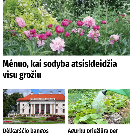
Mėnuo, kai sodyba atsiskleidžia
visu grožiu
Dėlkarščio bangos
Agurkų priežiūra per