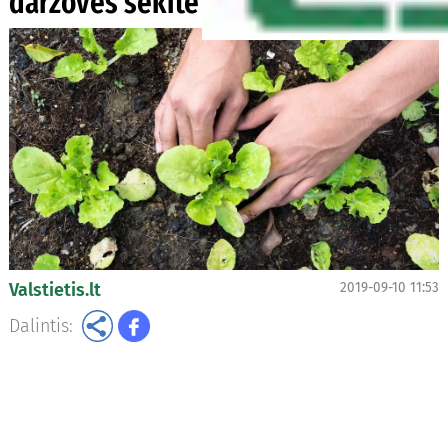
daržoves sėkite rudenį
Valstietis.lt
2019-09-10 11:53
Dalintis: