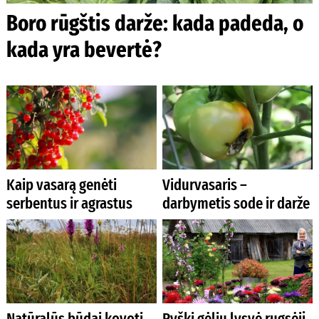
Boro rūgštis darže: kada padeda, o
kada yra bevertė?
Kaip vasarą genėti
Vidurvasaris –
serbentus ir agrastus
darbymetis sode ir darže
Natūralūs būdai kovoti
Ryški gėlių lysvė rugsėjį