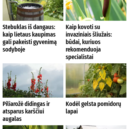
Stebuklas iš dangaus:
Kaip kovoti su
kaip lietaus kaupimas
invaziniais šliužais:
gali pakeisti gyvenimą
būdai, kuriuos
sodyboje
rekomenduoja
specialistai
Piliarožė didingas ir
Kodėl gelsta pomidorų
atsparus karščiui
lapai
augalas