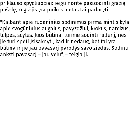
priklauso spygliuočiai: jeigu norite pasisodinti gražią
pušelę, rugsėjis yra puikus metas tai padaryti.
"Kalbant apie rudeninius sodinimus pirma mintis kyla
apie svogūninius augalus, pavyzdžiui, krokus, narcizus,
tulpes, scyles. Juos būtinai turime sodinti rudenį, nes
jie turi spėti įsišaknyti, kad ir nedaug, bet tai yra
būtina ir jie jau pavasarį parodys savo žiedus. Sodinti
anksti pavasarį – jau vėlu“, – teigia ji.