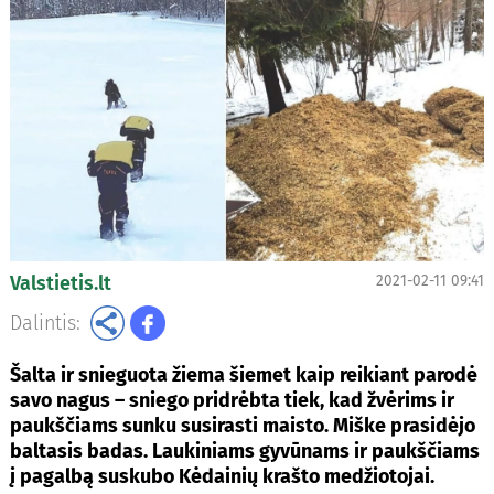
Valstietis.lt
2021-02-11 09:41
Dalintis:
Šalta ir snieguota žiema šiemet kaip reikiant parodė
savo nagus – sniego pridrėbta tiek, kad žvėrims ir
paukščiams sunku susirasti maisto. Miške prasidėjo
baltasis badas. Laukiniams gyvūnams ir paukščiams
į pagalbą suskubo Kėdainių krašto medžiotojai.