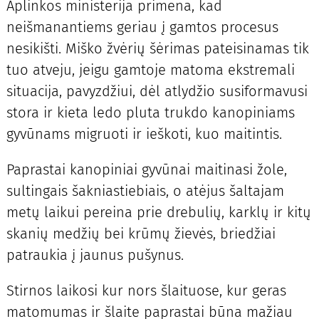
Aplinkos ministerija primena, kad
neišmanantiems geriau į gamtos procesus
nesikišti. Miško žvėrių šėrimas pateisinamas tik
tuo atveju, jeigu gamtoje matoma ekstremali
situacija, pavyzdžiui, dėl atlydžio susiformavusi
stora ir kieta ledo pluta trukdo kanopiniams
gyvūnams migruoti ir ieškoti, kuo maitintis.
Paprastai kanopiniai gyvūnai maitinasi žole,
sultingais šakniastiebiais, o atėjus šaltajam
metų laikui pereina prie drebulių, karklų ir kitų
skanių medžių bei krūmų žievės, briedžiai
patraukia į jaunus pušynus.
Stirnos laikosi kur nors šlaituose, kur geras
matomumas ir šlaite paprastai būna mažiau