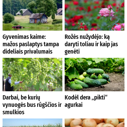
Gyvenimas kaime:
Rožės nužydėjo: ką
mažos paslaptys tampa
daryti toliau ir kaip jas
dideliais privalumais
genėti
Darbai, be kurių
Kodėl dera „pikti“
vynuogės bus rūgščios ir
agurkai
smulkios