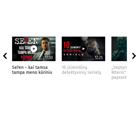
17:50
12:25
Se7en – kai tamsa
10 įsimintinų
„Septynių Kar
tampa meno kūriniu
detektyvinių serialų
Riteris" – kai
paprastumas 