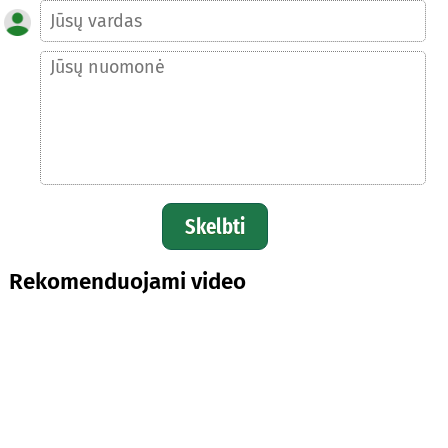
Skelbti
Rekomenduojami video