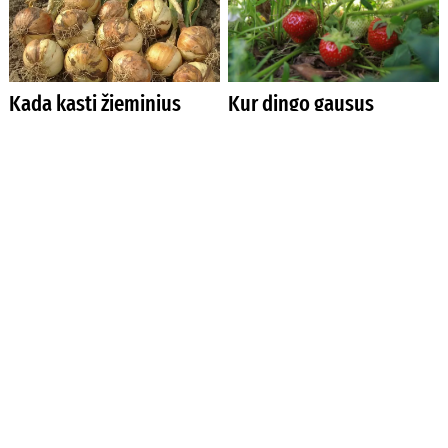
Kada kasti žieminius
Kur dingo gausus
svogūnus
braškių derlius?
Obuolių puvinys sode
Kodėl smulkėja
hortenzijų žiedynai