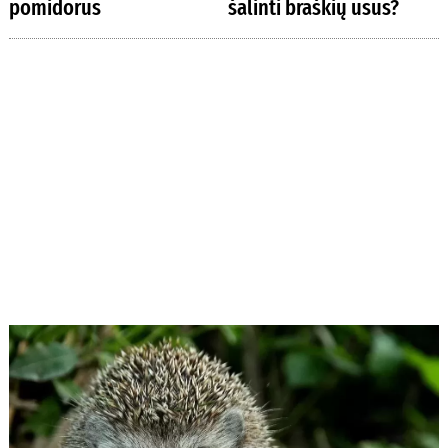
pomidorus
šalinti braškių ūsus?