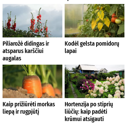
Piliarožė didingas ir
Kodėl gelsta pomidorų
atsparus karščiui
lapai
augalas
Kaip prižiūrėti morkas
Hortenzija po stiprių
liepą ir rugpjūtį
liūčių: kaip padėti
krūmui atsigauti