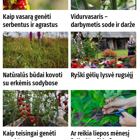
Kaip vasarą genėti
Vidurvasaris –
serbentus ir agrastus
darbymetis sode ir darže
Natūralūs būdai kovoti
Ryški gėlių lysvė rugsėjį
su erkėmis sodybose
Kaip teisingai genėti
Ar reikia liepos mėnesį