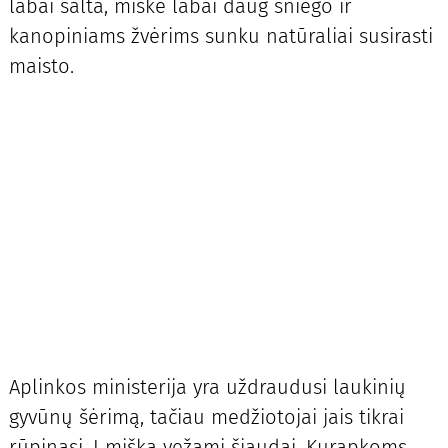
labai šalta, miške labai daug sniego ir
kanopiniams žvėrims sunku natūraliai susirasti
maisto.
Aplinkos ministerija yra uždraudusi laukinių
gyvūnų šėrimą, tačiau medžiotojai jais tikrai
rūpinasi. Į mišką vežami šiaudai. Kurapkoms