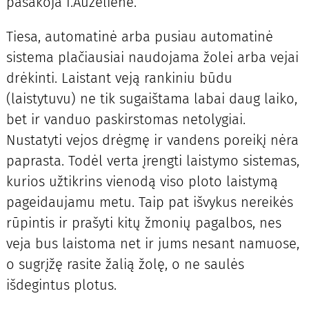
pasakoja I.Auželienė.
Tiesa, automatinė arba pusiau automatinė
sistema plačiausiai naudojama žolei arba vejai
drėkinti. Laistant veją rankiniu būdu
(laistytuvu) ne tik sugaištama labai daug laiko,
bet ir vanduo paskirstomas netolygiai.
Nustatyti vejos drėgmę ir vandens poreikį nėra
paprasta. Todėl verta įrengti laistymo sistemas,
kurios užtikrins vienodą viso ploto laistymą
pageidaujamu metu. Taip pat išvykus nereikės
rūpintis ir prašyti kitų žmonių pagalbos, nes
veja bus laistoma net ir jums nesant namuose,
o sugrįžę rasite žalią žolę, o ne saulės
išdegintus plotus.