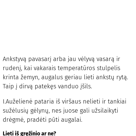
Ankstyvą pavasarį arba jau vėlyvą vasarą ir
rudenį, kai vakarais temperatūros stulpelis
krinta žemyn, augalus geriau lieti ankstų rytą.
Taip į dirvą patekęs vanduo įšils.
I.Auželienė pataria iš viršaus nelieti ir tankiai
sužėlusių gėlynų, nes juose gali užsilaikyti
drėgmė, pradėti pūti augalai.
Lieti iš gręžinio ar ne?