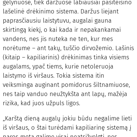
gėlynuose, tiek daržuose labiausiai pasiteisino
lašelinė drėkinimo sistema. Daržus liejant
paprasčiausiu laistytuvu, augalai gauna
skirtingą kiekį, o kai kada ir nepakankamai
vandens, nes jis nuteka ne ten, kur mes
norėtume – ant takų, tuščio dirvožemio. Lašinis
(kitaip – kapiliarinis) drėkinimas tinka visiems
augalams, ypač tiems, kurie netoleruoja
laistymo iš viršaus. Tokia sistema itin
veiksminga auginant pomidorus šiltnamiuose,
nes taip vanduo neužtykšta ant lapų, mažėja
rizika, kad juos užpuls ligos.
„Karštą dieną augalų jokiu būdu negalime lieti
iš viršaus, o štai turėdami kapiliarinę sistemą į
paros metą galime visai neatsižvelgti, nes