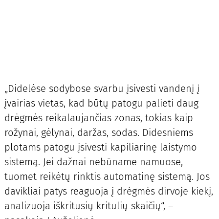
„Didelėse sodybose svarbu įsivesti vandenį į
įvairias vietas, kad būtų patogu palieti daug
drėgmės reikalaujančias zonas, tokias kaip
rožynai, gėlynai, daržas, sodas. Didesniems
plotams patogu įsivesti kapiliarinę laistymo
sistemą. Jei dažnai nebūname namuose,
tuomet reikėtų rinktis automatinę sistemą. Jos
davikliai patys reaguoja į drėgmės dirvoje kiekį,
analizuoja iškritusių kritulių skaičių“, –