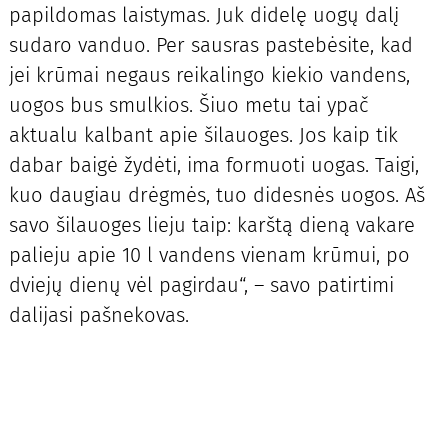
papildomas laistymas. Juk didelę uogų dalį
sudaro vanduo. Per sausras pastebėsite, kad
jei krūmai negaus reikalingo kiekio vandens,
uogos bus smulkios. Šiuo metu tai ypač
aktualu kalbant apie šilauoges. Jos kaip tik
dabar baigė žydėti, ima formuoti uogas. Taigi,
kuo daugiau drėgmės, tuo didesnės uogos. Aš
savo šilauoges lieju taip: karštą dieną vakare
palieju apie 10 l vandens vienam krūmui, po
dviejų dienų vėl pagirdau“, – savo patirtimi
dalijasi pašnekovas.