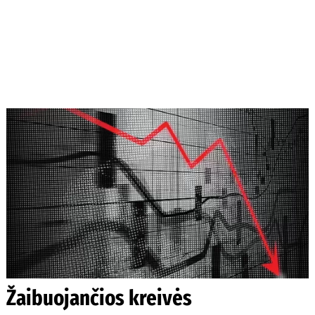
Žaibuojančios kreivės