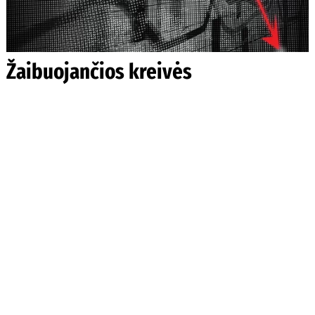
Žaibuojančios kreivės