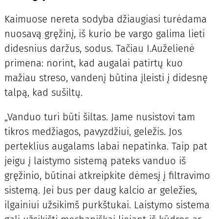
Kaimuose nereta sodyba džiaugiasi turėdama
nuosavą gręžinį, iš kurio be vargo galima lieti
didesnius daržus, sodus. Tačiau I.Auželienė
primena: norint, kad augalai patirtų kuo
mažiau streso, vandenį būtina įleisti į didesnę
talpą, kad sušiltų.
„Vanduo turi būti šiltas. Jame nusistovi tam
tikros medžiagos, pavyzdžiui, geležis. Jos
perteklius augalams labai nepatinka. Taip pat
jeigu į laistymo sistemą pateks vanduo iš
gręžinio, būtinai atkreipkite dėmesį į filtravimo
sistemą. Jei bus per daug kalcio ar geležies,
ilgainiui užsikimš purkštukai. Laistymo sistema