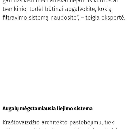
gali užsikišti mechaniškai liejant iš kūdros ar
tvenkinio, todėl būtinai apgalvokite, kokią
filtravimo sistemą naudosite“, – teigia ekspertė.
Augalų mėgstamiausia liejimo sistema
Kraštovaizdžio architekto pastebėjimu, tiek