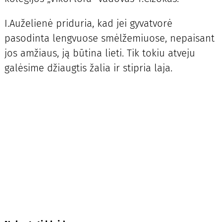
I.Auželienė priduria, kad jei gyvatvorė
pasodinta lengvuose smėlžemiuose, nepaisant
jos amžiaus, ją būtina lieti. Tik tokiu atveju
galėsime džiaugtis žalia ir stipria laja.