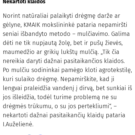
Nekartoti klaidos
Norint natūraliai palaikyti drėgmę darže ar
gėlyne, KMAIK mokslininkė pataria nepamiršti
seniai išbandyto metodo – mulčiavimo. Galima
dėti ne tik nupjautą žolę, bet ir pušų žievės,
maumedžio ar grikių lukštų mulčią. „Tik čia
nereikia daryti dažnai pasitaikančios klaidos.
Po mulčiu sodininkai pamėgo kloti agrotekstilę,
kuri sulaiko drėgmę. Nepamirškite, kad ji
lengvai praleidžia vandenį į dirvą, bet sunkiai iš
jos išleidžia, todėl turime problemą ne su
drėgmės trūkumu, o su jos pertekliumi“, –
nekartoti dažnai pasitaikančių klaidų pataria
I.Auželienė.