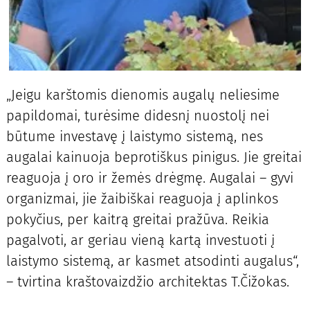
„Jeigu karštomis dienomis augalų neliesime
papildomai, turėsime didesnį nuostolį nei
būtume investavę į laistymo sistemą, nes
augalai kainuoja beprotiškus pinigus. Jie greitai
reaguoja į oro ir žemės drėgmę. Augalai – gyvi
organizmai, jie žaibiškai reaguoja į aplinkos
pokyčius, per kaitrą greitai pražūva. Reikia
pagalvoti, ar geriau vieną kartą investuoti į
laistymo sistemą, ar kasmet atsodinti augalus“,
– tvirtina kraštovaizdžio architektas T.Čižokas.