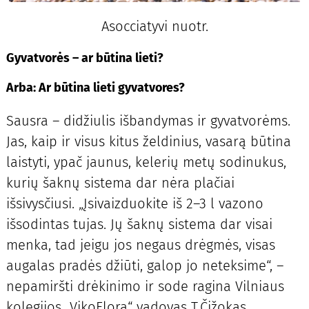
Asocciatyvi nuotr.
Gyvatvorės – ar būtina lieti?
Arba: Ar būtina lieti gyvatvores?
Sausra – didžiulis išbandymas ir gyvatvorėms.
Jas, kaip ir visus kitus želdinius, vasarą būtina
laistyti, ypač jaunus, kelerių metų sodinukus,
kurių šaknų sistema dar nėra plačiai
išsivysčiusi. „Įsivaizduokite iš 2–3 l vazono
išsodintas tujas. Jų šaknų sistema dar visai
menka, tad jeigu jos negaus drėgmės, visas
augalas pradės džiūti, galop jo neteksime“, –
nepamiršti drėkinimo ir sode ragina Vilniaus
kolegijos „VikoFlora“ vadovas T.Čižokas.