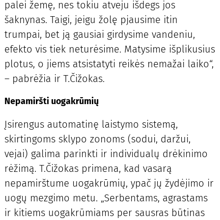
palei žemę, nes tokiu atveju išdegs jos
šaknynas. Taigi, jeigu žolę pjausime itin
trumpai, bet ją gausiai girdysime vandeniu,
efekto vis tiek neturėsime. Matysime išplikusius
plotus, o jiems atsistatyti reikės nemažai laiko“,
– pabrėžia ir T.Čižokas.
Nepamiršti uogakrūmių
Įsirengus automatinę laistymo sistemą,
skirtingoms sklypo zonoms (sodui, daržui,
vejai) galima parinkti ir individualų drėkinimo
rėžimą. T.Čižokas primena, kad vasarą
nepamirštume uogakrūmių, ypač jų žydėjimo ir
uogų mezgimo metu. „Serbentams, agrastams
ir kitiems uogakrūmiams per sausras būtinas