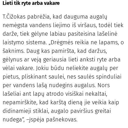
Lieti tik ryte arba vakare
T.Čižokas pabrėžia, kad dauguma augalų
nemėgsta vandens liejimo iš viršaus, todėl tiek
darže, tiek gėlyne labiau pasiteisina lašelinė
laistymo sistema. „Drėgmės reikia ne lapams, o
šaknims. Daug kas pamiršta, kad daržus,
gėlynus ar veją geriausia lieti anksti ryte arba
vėlai vakare. Jokiu būdu neliekite augalų per
pietus, pliskinant saulei, nes saulės spinduliai
per vandens lašą nudegins augalus. Nors
lašeliai ant lapų atrodo visiškai nekaltai,
nepamirškite, kad karštą dieną jie veikia kaip
didinamieji stiklai, augalo paviršius greitai
nudega“, –įspėja pašnekovas.