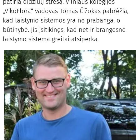
patiria didžiulį stresą. Vilniaus kolegijos
„VikoFlora“ vadovas Tomas Čižokas pabrėžia,
kad laistymo sistemos yra ne prabanga, o
būtinybė. Jis įsitikinęs, kad net ir brangesnė
laistymo sistema greitai atsiperka.