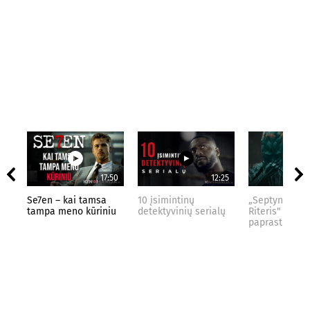
17:50
12:25
Se7en – kai tamsa
10 įsimintinų
„Septynių Kar
tampa meno kūriniu
detektyvinių serialų
Riteris" – kai
paprastumas 