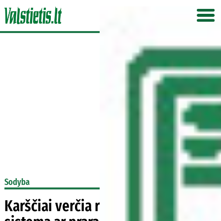
Sodyba
Karščiai verčia rinktis: laistymo