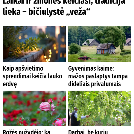
Laikai ir žmonės keičiasi, tradicija
lieka – bičiulystė „veža“
Kaip apšvietimo
Gyvenimas kaime:
sprendimai keičia lauko
mažos paslaptys tampa
erdvę
dideliais privalumais
Rožės nužydėjo: ką
Darbai, be kurių