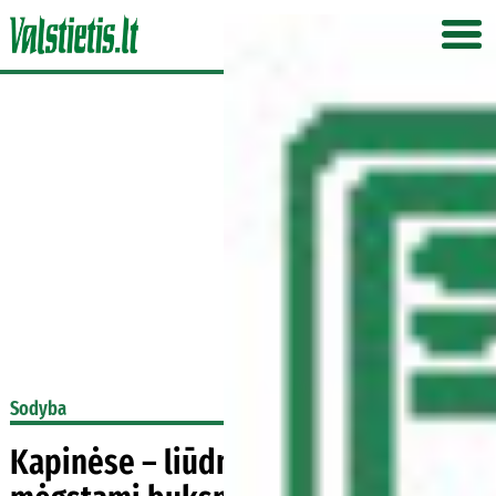
Sodyba
Kapinėse – liūdnas vaizdas: lietuvių