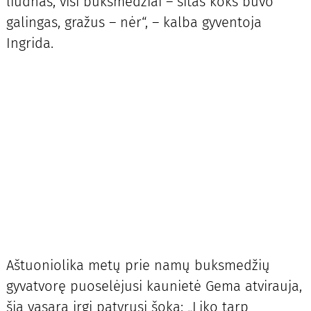
liūdnas, visi buksmedžiai – šitas koks buvo
galingas, gražus – nėr“, – kalba gyventoja
Ingrida.
Aštuoniolika metų prie namų buksmedžių
gyvatvorę puoselėjusi kaunietė Gema atvirauja,
šią vasarą irgi patyrusi šoką: „Liko tarp