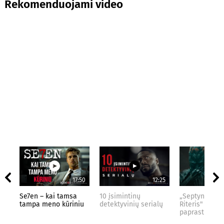
Rekomenduojami video
17:50
12:25
Se7en – kai tamsa
10 įsimintinų
„Septynių Kar
tampa meno kūriniu
detektyvinių serialų
Riteris" – kai
paprastumas 