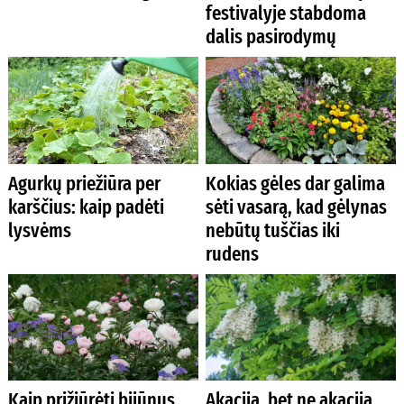
festivalyje stabdoma
dalis pasirodymų
Agurkų priežiūra per
Kokias gėles dar galima
karščius: kaip padėti
sėti vasarą, kad gėlynas
lysvėms
nebūtų tuščias iki
rudens
Kaip prižiūrėti bijūnus
Akacija, bet ne akacija