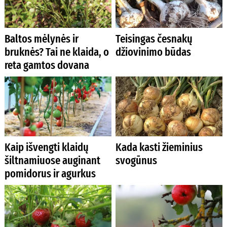
Baltos mėlynės ir
Teisingas česnakų
bruknės? Tai ne klaida, o
džiovinimo būdas
reta gamtos dovana
Kaip išvengti klaidų
Kada kasti žieminius
šiltnamiuose auginant
svogūnus
pomidorus ir agurkus