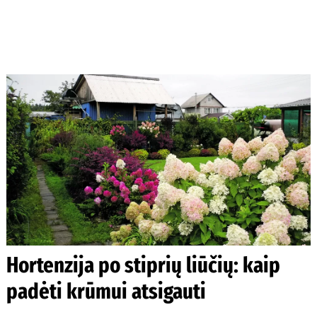
Hortenzija po stiprių liūčių: kaip
padėti krūmui atsigauti