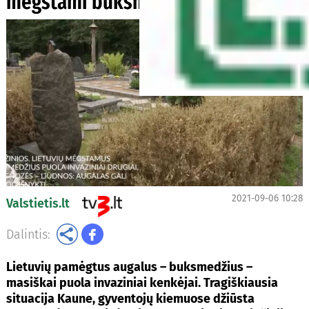
mėgstami buksmedžiai nyksta
2021-09-06 10:28
Valstietis.lt
Dalintis:
Lietuvių pamėgtus augalus – buksmedžius –
masiškai puola invaziniai kenkėjai. Tragiškiausia
situacija Kaune, gyventojų kiemuose džiūsta