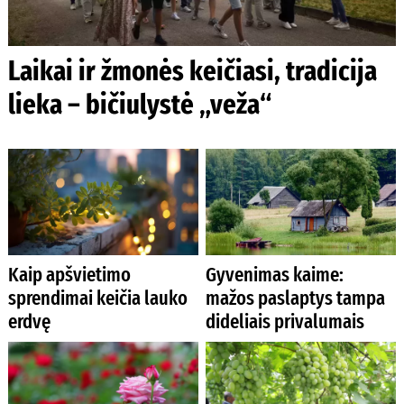
Laikai ir žmonės keičiasi, tradicija
lieka – bičiulystė „veža“
Kaip apšvietimo
Gyvenimas kaime:
sprendimai keičia lauko
mažos paslaptys tampa
erdvę
dideliais privalumais