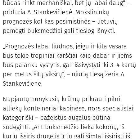
būdas rinkt mechaniškai, bet jų labai daug“, –
priduria A. Stankevičienė. Mokslininkų
prognozės kol kas pesimistinės – lietuvių
pamėgti buksmedžiai gali tiesiog išnykti.
„Prognozės labai liūdnos, jeigu ir kita vasara
bus tokie tropiniai karščiai kaip dabar ir jiems
bus palanku vystytis, gali išsivystyti iki 3–4 kartų
per metus šitų vikšrų“, – niūrią tiesą žeria A.
Stankevičienė.
Nupjautų nunykusių krūmų prikrauti pilni
atliekų konteineriai kapinėse, nors specialistai
kategoriški – pažeistus augalus būtina
sudeginti. „Ant buksmedžio lieka kokonų, iš
kurių išsiris drugelis ir jų gali šimtai išsiristi iš