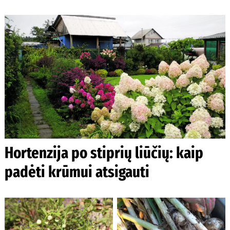
Hortenzija po stiprių liūčių: kaip
padėti krūmui atsigauti