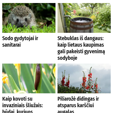
Sodo gydytojai ir
Stebuklas iš dangaus:
sanitarai
kaip lietaus kaupimas
gali pakeisti gyvenimą
sodyboje
Kaip kovoti su
Piliarožė didingas ir
invaziniais šliužais:
atsparus karščiui
būdai, kuriuos
augalas