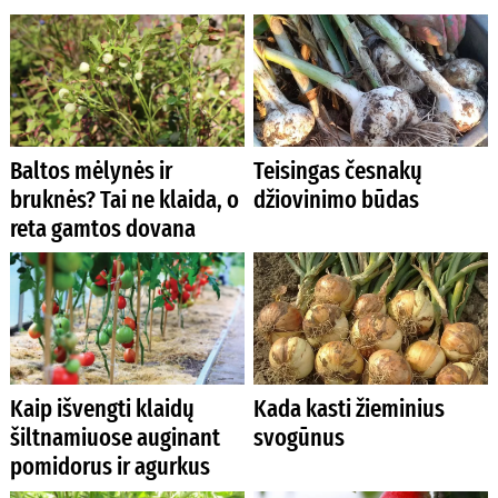
Baltos mėlynės ir
Teisingas česnakų
bruknės? Tai ne klaida, o
džiovinimo būdas
reta gamtos dovana
Kaip išvengti klaidų
Kada kasti žieminius
šiltnamiuose auginant
svogūnus
pomidorus ir agurkus