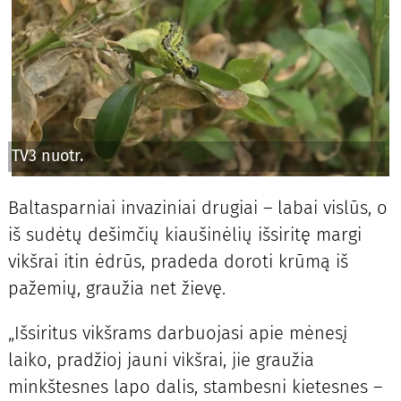
TV3 nuotr.
Baltasparniai invaziniai drugiai – labai vislūs, o
iš sudėtų dešimčių kiaušinėlių išsiritę margi
vikšrai itin ėdrūs, pradeda doroti krūmą iš
pažemių, graužia net žievę.
„Išsiritus vikšrams darbuojasi apie mėnesį
laiko, pradžioj jauni vikšrai, jie graužia
minkštesnes lapo dalis, stambesni kietesnes –