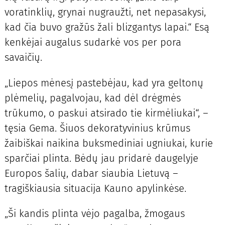
voratinklių, grynai nugraužti, net nepasakysi,
kad čia buvo gražūs žali blizgantys lapai.“ Esą
kenkėjai augalus sudarkė vos per pora
savaičių.
„Liepos mėnesį pastebėjau, kad yra geltonų
plėmelių, pagalvojau, kad dėl drėgmės
trūkumo, o paskui atsirado tie kirmėliukai“, –
tęsia Gema. Šiuos dekoratyvinius krūmus
žaibiškai naikina buksmediniai ugniukai, kurie
sparčiai plinta. Bėdų jau pridarė daugelyje
Europos šalių, dabar siaubia Lietuvą –
tragiškiausia situacija Kauno apylinkėse.
„Ši kandis plinta vėjo pagalba, žmogaus