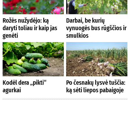
Rožės nužydėjo: ką
Darbai, be kurių
daryti toliau ir kaip jas
vynuogės bus rūgščios ir
genėti
smulkios
Kodėl dera „pikti“
Po česnakų lysvė tuščia:
agurkai
ką sėti liepos pabaigoje