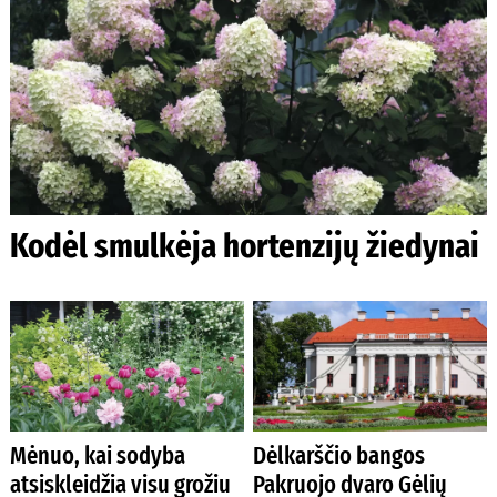
Kodėl smulkėja hortenzijų žiedynai
Mėnuo, kai sodyba
Dėlkarščio bangos
atsiskleidžia visu grožiu
Pakruojo dvaro Gėlių