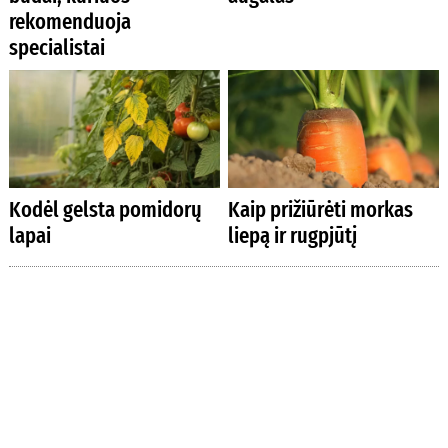
rekomenduoja
specialistai
Kodėl gelsta pomidorų
Kaip prižiūrėti morkas
lapai
liepą ir rugpjūtį