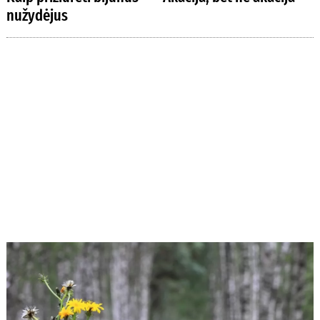
nužydėjus