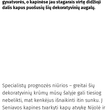
gyvatvorės, o kapinėse jau stagarais virtę didžioji
dalis kapus puošusių šių dekoratyvinių augalų.
Specialistų prognozės niūrios – greitai šių
dekoratyvinių krūmų mūsų šalyje gali tiesiog
nebelikti, mat kenkėjus išnaikinti itin sunku. Į
Seniavos kapines tvarkyti kapų atvykę Nijolė ir