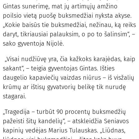
Gintas sunerimę, mat jų artimųjų amžino
poilsio vietą puošę buksmedžiai nyksta akyse.
„Kokie baisūs tie buksmedžiai, nežinau, ką reiks
daryt, tikriausiai palauksim, o po to šalinsim“, –
sako gyventoja Nijolė.
„Visai nudžiūvę yra, čia kažkoks karajėdas, kaip
sakant“, – teigia gyventojas Gintas. Išties
daugelio kapaviečių vaizdas niūrus – iš visžalių
krūmų ar ištisų gyvatvorių belikę tik nurudę
stagarai.
„Tragedija – turbūt 90 procentų buksmedžių
pažeisti šitų kandelių“, – atskleidžia Seniavos
kapinių vedėjas Marius Tulauskas. „Liūdnas,