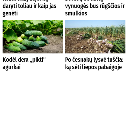
daryti toliau ir kaip jas
vynuogės bus rūgščios ir
genėti
smulkios
Kodėl dera „pikti“
Po česnakų lysvė tuščia:
agurkai
ką sėti liepos pabaigoje