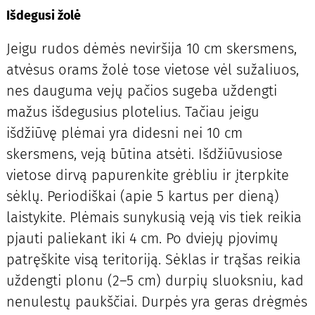
Išdegusi žolė
Jeigu rudos dėmės neviršija 10 cm skersmens,
atvėsus orams žolė tose vietose vėl sužaliuos,
nes dauguma vejų pačios sugeba uždengti
mažus išdegusius plotelius. Tačiau jeigu
išdžiūvę plėmai yra didesni nei 10 cm
skersmens, veją būtina atsėti. Išdžiūvusiose
vietose dirvą papurenkite grėbliu ir įterpkite
sėklų. Periodiškai (apie 5 kartus per dieną)
laistykite. Plėmais sunykusią veją vis tiek reikia
pjauti paliekant iki 4 cm. Po dviejų pjovimų
patręškite visą teritoriją. Sėklas ir trąšas reikia
uždengti plonu (2–5 cm) durpių sluoksniu, kad
nenulestų paukščiai. Durpės yra geras drėgmės