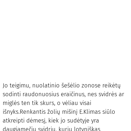
Jo teigimu, nuolatinio šešėlio zonose reikėtų
sodinti raudonuosius eraičinus, nes svidrės ar
miglės ten tik skurs, o vėliau visai
išnyks.Renkantis žolių mišinį E.Klimas siūlo
atkreipti dėmesį, kiek jo sudėtyje yra
daugiamečių svidrių, kurių lotyniškas