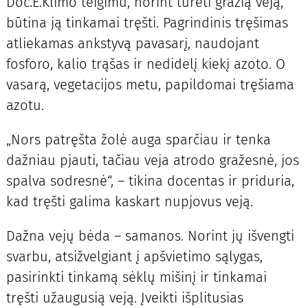
Doc.E.Klimo teigimu, norint turėti gražią veją,
būtina ją tinkamai tręšti. Pagrindinis tręšimas
atliekamas ankstyvą pavasarį, naudojant
fosforo, kalio trąšas ir nedidelį kiekį azoto. O
vasarą, vegetacijos metu, papildomai tręšiama
azotu.
„Nors patręšta žolė auga sparčiau ir tenka
dažniau pjauti, tačiau veja atrodo gražesnė, jos
spalva sodresnė“, – tikina docentas ir priduria,
kad tręšti galima kaskart nupjovus veją.
Dažna vejų bėda – samanos. Norint jų išvengti
svarbu, atsižvelgiant į apšvietimo sąlygas,
pasirinkti tinkamą sėklų mišinį ir tinkamai
tręšti užaugusią veją. Įveikti išplitusias