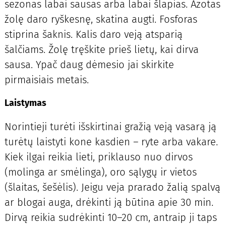
sezonas labai sausas arba labai šlapias. Azotas
žolę daro ryškesnę, skatina augti. Fosforas
stiprina šaknis. Kalis daro veją atsparią
šalčiams. Žolę tręškite prieš lietų, kai dirva
sausa. Ypač daug dėmesio jai skirkite
pirmaisiais metais.
Laistymas
Norintieji turėti išskirtinai gražią veją vasarą ją
turėtų laistyti kone kasdien – ryte arba vakare.
Kiek ilgai reikia lieti, priklauso nuo dirvos
(molinga ar smėlinga), oro sąlygų ir vietos
(šlaitas, šešėlis). Jeigu veja prarado žalią spalvą
ar blogai auga, drėkinti ją būtina apie 30 min.
Dirvą reikia sudrėkinti 10–20 cm, antraip ji taps