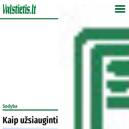
Sodyba
Kaip užsiauginti gražią veją