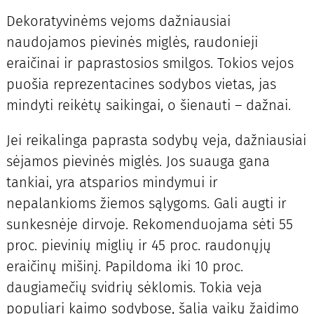
Dekoratyvinėms vejoms dažniausiai
naudojamos pievinės miglės, raudonieji
eraičinai ir paprastosios smilgos. Tokios vejos
puošia reprezentacines sodybos vietas, jas
mindyti reikėtų saikingai, o šienauti – dažnai.
Jei reikalinga paprasta sodybų veja, dažniausiai
sėjamos pievinės miglės. Jos suauga gana
tankiai, yra atsparios mindymui ir
nepalankioms žiemos sąlygoms. Gali augti ir
sunkesnėje dirvoje. Rekomenduojama sėti 55
proc. pievinių miglių ir 45 proc. raudonųjų
eraičinų mišinį. Papildoma iki 10 proc.
daugiamečių svidrių sėklomis. Tokia veja
populiari kaimo sodybose, šalia vaikų žaidimo