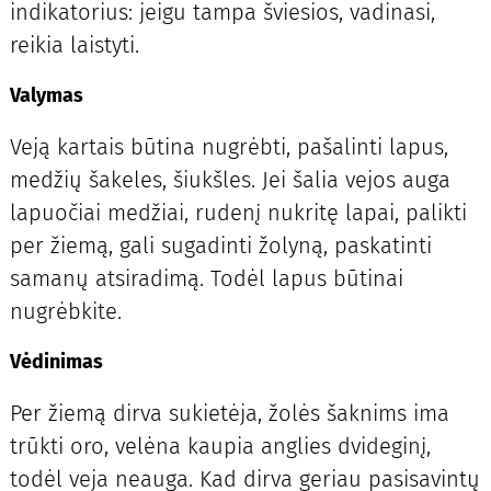
indikatorius: jeigu tampa šviesios, vadinasi,
reikia laistyti.
Valymas
Veją kartais būtina nugrėbti, pašalinti lapus,
medžių šakeles, šiukšles. Jei šalia vejos auga
lapuočiai medžiai, rudenį nukritę lapai, palikti
per žiemą, gali sugadinti žolyną, paskatinti
samanų atsiradimą. Todėl lapus būtinai
nugrėbkite.
Vėdinimas
Per žiemą dirva sukietėja, žolės šaknims ima
trūkti oro, velėna kaupia anglies dvideginį,
todėl veja neauga. Kad dirva geriau pasisavintų