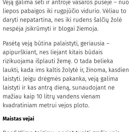
Veją galima sėti ir antroje vasaros pusėje – nuo
liepos pabaigos iki rugpjūčio vidurio. Vėliau to
daryti nepatartina, nes iki rudens šalčių žolė
nespėja įsikrūmyti ir blogai žiemoja.
Pasėtą veją būtina palaistyti, geriausia –
apipurškiant, nes liejant kitais būdais
rizikuojama išplauti žemę. O tada belieka
laukti, kada ims kaltis žolytė ir, žinoma, kasdien
laistyti. Jeigu drėgmės pakanka, veją galima
laistyti ir kas antrą dieną, sunaudojant ne
mažiau kaip 10 litrų vandens vienam
kvadratiniam metrui vejos ploto.
Maistas vejai