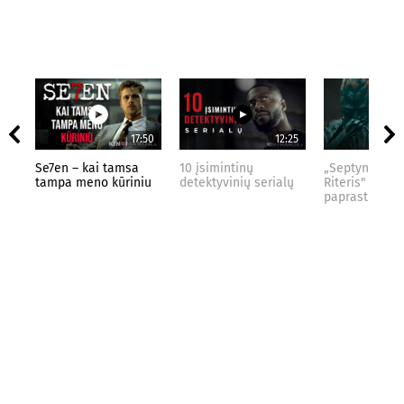
17:50
12:25
Se7en – kai tamsa
10 įsimintinų
„Septynių Kar
tampa meno kūriniu
detektyvinių serialų
Riteris" – kai
paprastumas 