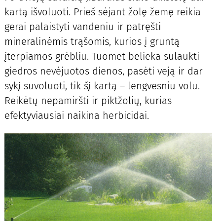
kartą išvoluoti. Prieš sėjant žolę žemę reikia
gerai palaistyti vandeniu ir patręšti
mineralinėmis trąšomis, kurios į gruntą
įterpiamos grėbliu. Tuomet belieka sulaukti
giedros nevėjuotos dienos, pasėti veją ir dar
sykį suvoluoti, tik šį kartą – lengvesniu volu.
Reikėtų nepamiršti ir piktžolių, kurias
efektyviausiai naikina herbicidai.