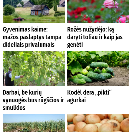
Gyvenimas kaime:
Rožės nužydėjo: ką
mažos paslaptys tampa
daryti toliau ir kaip jas
dideliais privalumais
genėti
Darbai, be kurių
Kodėl dera „pikti“
vynuogės bus rūgščios ir
agurkai
smulkios