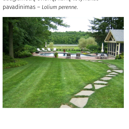
pavadinimas –
.
Lolium perenne