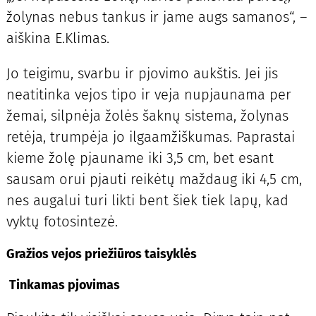
žolynas nebus tankus ir jame augs samanos“, –
aiškina E.Klimas.
Jo teigimu, svarbu ir pjovimo aukštis. Jei jis
neatitinka vejos tipo ir veja nupjaunama per
žemai, silpnėja žolės šaknų sistema, žolynas
retėja, trumpėja jo ilgaamžiškumas. Paprastai
kieme žolę pjauname iki 3,5 cm, bet esant
sausam orui pjauti reikėtų maždaug iki 4,5 cm,
nes augalui turi likti bent šiek tiek lapų, kad
vyktų fotosintezė.
Gražios vejos priežiūros taisyklės
Tinkamas pjovimas