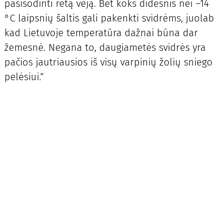
pasisodinti retą veją. Bet koks didesnis nei –14
°C laipsnių šaltis gali pakenkti svidrėms, juolab
kad Lietuvoje temperatūra dažnai būna dar
žemesnė. Negana to, daugiametės svidrės yra
pačios jautriausios iš visų varpinių žolių sniego
pelėsiui.“