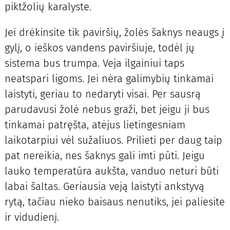
piktžolių karalyste.
Jei drėkinsite tik paviršių, žolės šaknys neaugs į
gylį, o ieškos vandens paviršiuje, todėl jų
sistema bus trumpa. Veja ilgainiui taps
neatspari ligoms. Jei nėra galimybių tinkamai
laistyti, geriau to nedaryti visai. Per sausrą
parudavusi žolė nebus graži, bet jeigu ji bus
tinkamai patręšta, atėjus lietingesniam
laikotarpiui vėl sužaliuos. Prilieti per daug taip
pat nereikia, nes šaknys gali imti pūti. Jeigu
lauko temperatūra aukšta, vanduo neturi būti
labai šaltas. Geriausia veją laistyti ankstyvą
rytą, tačiau nieko baisaus nenutiks, jei paliesite
ir vidudienį.