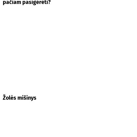
pačiam pasigėrėti?
Žolės mišinys