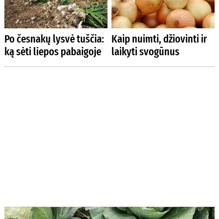
Po česnakų lysvė tuščia:
Kaip nuimti, džiovinti ir
ką sėti liepos pabaigoje
laikyti svogūnus