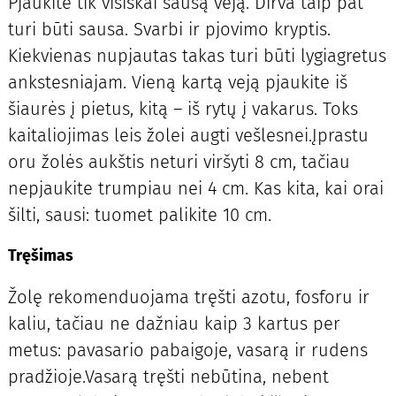
Pjaukite tik visiškai sausą veją. Dirva taip pat
turi būti sausa. Svarbi ir pjovimo kryptis.
Kiekvienas nupjautas takas turi būti lygiagretus
ankstesniajam. Vieną kartą veją pjaukite iš
šiaurės į pietus, kitą – iš rytų į vakarus. Toks
kaitaliojimas leis žolei augti vešlesnei.Įprastu
oru žolės aukštis neturi viršyti 8 cm, tačiau
nepjaukite trumpiau nei 4 cm. Kas kita, kai orai
šilti, sausi: tuomet palikite 10 cm.
Tręšimas
Žolę rekomenduojama tręšti azotu, fosforu ir
kaliu, tačiau ne dažniau kaip 3 kartus per
metus: pavasario pabaigoje, vasarą ir rudens
pradžioje.Vasarą tręšti nebūtina, nebent