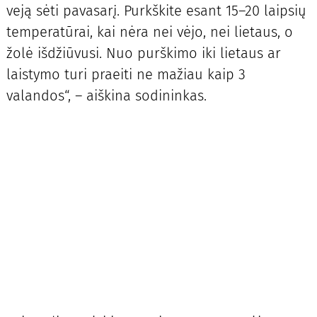
veją sėti pavasarį. Purkškite esant 15–20 laipsių
temperatūrai, kai nėra nei vėjo, nei lietaus, o
žolė išdžiūvusi. Nuo purškimo iki lietaus ar
laistymo turi praeiti ne mažiau kaip 3
valandos“, – aiškina sodininkas.