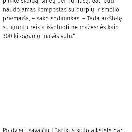
pilkite skaldą, smėlį bei humusą. Gali būti
naudojamas kompostas su durpių ir smėlio
priemaiša, – sako sodininkas. – Tada aikštelę
su gruntu reikia išvoluoti ne mažesnės kaip
300 kilogramų masės volu.“
Po dviejų savaičių J.Bartkus siūlo aikštelę dar