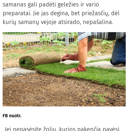
samanas gali padėti geležies ir vario
preparatai. Jie jas degina, bet priežasčių, dėl
kurių samanų vejoje atsirado, nepašalina.
FB nuotr.
„Jei nepasėsite žolių, kurios pakenčia pavėsį,