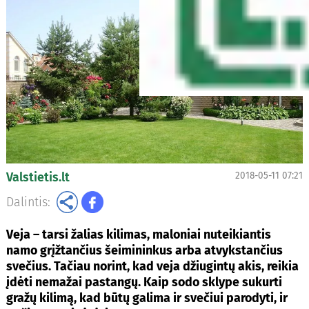
Valstietis.lt
2018-05-11 07:21
Dalintis:
Veja – tarsi žalias kilimas, maloniai nuteikiantis
namo grįžtančius šeimininkus arba atvykstančius
svečius. Tačiau norint, kad veja džiugintų akis, reikia
įdėti nemažai pastangų. Kaip sodo sklype sukurti
gražų kilimą, kad būtų galima ir svečiui parodyti, ir