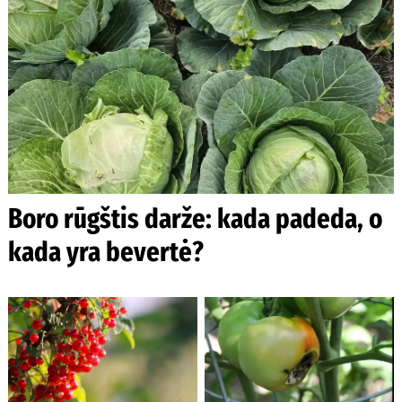
Boro rūgštis darže: kada padeda, o
kada yra bevertė?