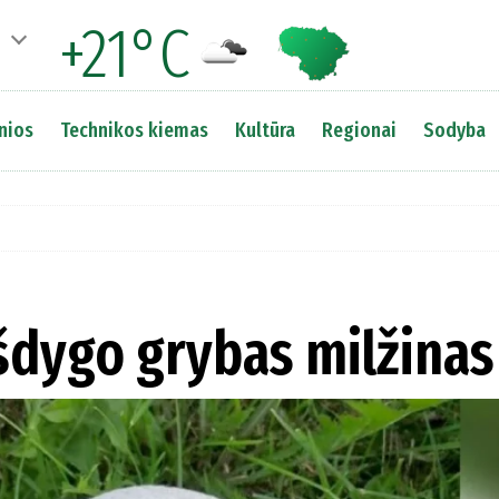
+21°C
nios
Technikos kiemas
Kultūra
Regionai
Sodyba
šdygo grybas milžinas