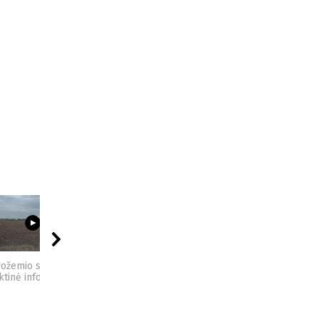
03:23
09:44
04:49
vožemio sveikata -
Sėjomaina - praktinė
Kompostas - praktinė
ktinė informacija
informacija
informacija