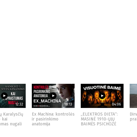
12:32
18:13
04:06
ų Karalysčių
Ex Machina: kontrolės
„ELEKTROS DIETA“:
Dir
– kai
ir pasirinkimo
MASINĖ 1910-ŲJŲ
pra
umas nugali
anatomija
BAIMĖS PSICHOZĖ