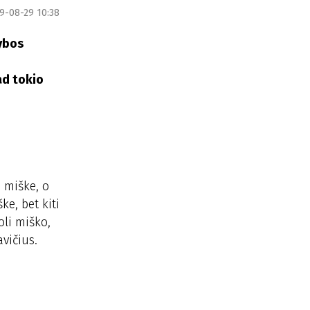
9-08-29 10:38
dybos
ad tokio
e miške, o
e, bet kiti
oli miško,
vičius.