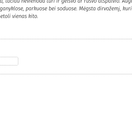
lta, tačiau nevienoda turi ir gelsvo ar rusvo atspalvio. Aug
 ganyklose, parkuose bei soduose. Mėgsta dirvožemį, kur
toli vienas kito.