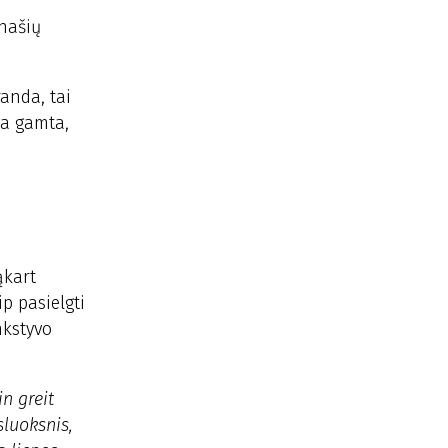
anašių
randa, tai
ja gamta,
ąkart
p pasielgti
nkstyvo
in greit
sluoksnis,