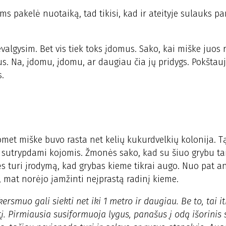
ms pakelė nuotaiką, tad tikisi, kad ir ateityje sulauks p
evalgysim. Bet vis tiek toks įdomus. Sako, kai miške juos 
s. Na, įdomu, įdomu, ar daugiau čia jų pridygs. Pokštau
s.
uomet miške buvo rasta net kelių kukurdvelkių kolonija. T
s sutrypdami kojomis. Žmonės sako, kad su šiuo grybu tai
ės turi įrodymą, kad grybas kieme tikrai augo. Nuo pat a
, mat norėjo įamžinti neįprastą radinį kieme.
ersmuo gali siekti net iki 1 metro ir daugiau. Be to, tai it
. Pirmiausia susiformuoja lygus, panašus į odą išorinis 