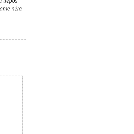
a liepos–
iame nėra