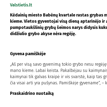
Valstietis.lt
Kėdainių miesto Babėnų kvartale rastas grybas mi
kieme. Vietos gyventojai visą dieną aptarinėjo ir 
pumpotaukšlinių grybų šeimos narys didysis kukurd
didžiulio grybo akyse nėra regėję.
Gyvena pamiškėje
„Aš per visą savo gyvenimą tokio grybo nesu regėjęs. 
mano kieme. Labai keista. Pakalbėjau su kaimynais, 
kaimynai tik galvas kraipė ir vis svarstė, kaip tas 
čia visai arti yra pušynas. Pamiškėje gyvename“, – 
Praskaidrino nuotaiką