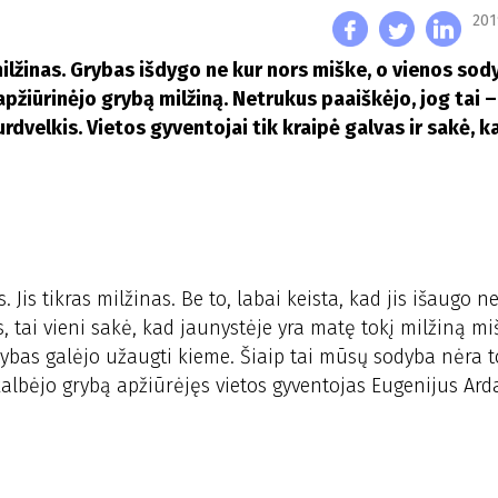
201
lžinas. Grybas išdygo ne kur nors miške, o vienos so
apžiūrinėjo grybą milžiną. Netrukus paaiškėjo, jog tai –
velkis. Vietos gyventojai tik kraipė galvas ir sakė, k
Jis tikras milžinas. Be to, labai keista, kad jis išaugo n
tai vieni sakė, kad jaunystėje yra matę tokį milžiną mišk
grybas galėjo užaugti kieme. Šiaip tai mūsų sodyba nėra t
kalbėjo grybą apžiūrėjęs vietos gyventojas Eugenijus Arda