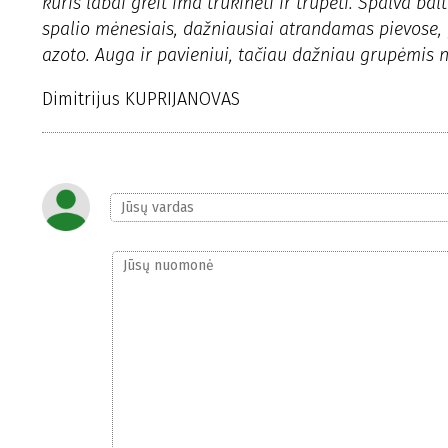
kuris labai greit ima trūkinėti ir trupėti. Spalva ba
spalio mėnesiais, dažniausiai atrandamas pievose,
azoto. Auga ir pavieniui, tačiau dažniau grupėmis ne
Dimitrijus KUPRIJANOVAS