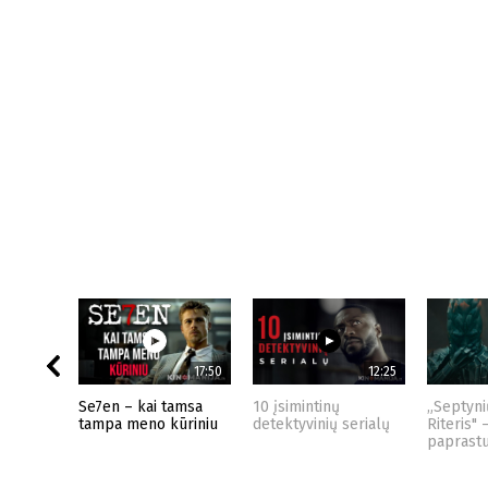
17:50
12:25
Se7en – kai tamsa
10 įsimintinų
„Septyni
tampa meno kūriniu
detektyvinių serialų
Riteris" 
paprast