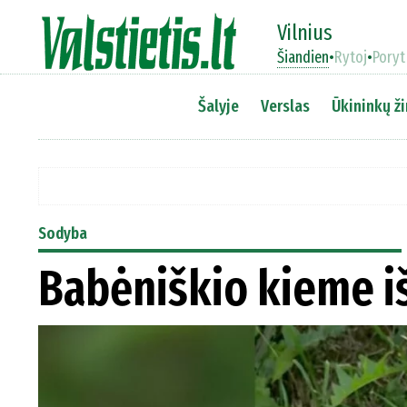
Vilnius
Šiandien
•
Rytoj
•
Poryt
Šalyje
Verslas
Ūkininkų ži
Sodyba
Babėniškio kieme i