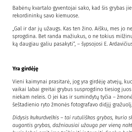
Babėnų kvartalo gyventojai sako, kad šis grybas jie
rekordininkų savo kiemuose.
„Gal ir dar jų užaugs. Kas ten žino. Aišku, mes jo n
sprogdina. Bet randa mažiukus, o ne tokius milžinu
ką daugiau galiu pasakyti“, – šypsojosi E. Ardavičiu
Yra girdėję
Vieni kaimynai prasitarė, jog yra girdėję atvejų, k
vaikai labai greitai grybus susprogdino tiesiog juo
niekam neleis. O jei kas ir sumindytų tyčia – žmon
šeštadienio ryto žmonės fotografavo didįjį gražuolį
Didysis kukurdvelkis – tai rutuliškas grybas, kurio sk
augantis grybas, dažniausiai užauga per vieną naktį