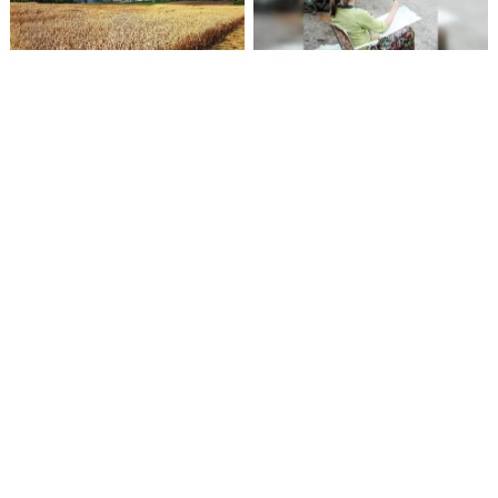
Ūkininkai jau gali teikti
Menininkus Kėdainiuose
paraiškas pagal
suburs respublikinis
atnaujintas apyvartinių
pleneras
paskolų žemės ūkiui
sąlygas
Prie Priėmimo–skubios
Baigėsi ketverius metus
pagalbos skyriaus – 15
trukęs neįregistruotų
minučių taisyklė
gręžinių įteisinimo
laikotarpis