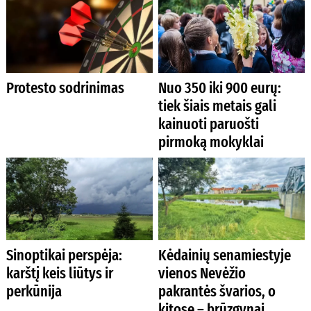
Protesto sodrinimas
Nuo 350 iki 900 eurų:
tiek šiais metais gali
kainuoti paruošti
pirmoką mokyklai
Sinoptikai perspėja:
Kėdainių senamiestyje
karštį keis liūtys ir
vienos Nevėžio
perkūnija
pakrantės švarios, o
kitose – brūzgynai