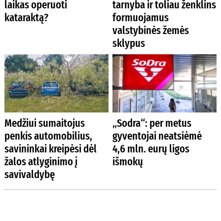
laikas operuoti
tarnyba ir toliau ženklins
kataraktą?
formuojamus
valstybinės žemės
sklypus
Medžiui sumaitojus
„Sodra“: per metus
penkis automobilius,
gyventojai neatsiėmė
savininkai kreipėsi dėl
4,6 mln. eurų ligos
žalos atlyginimo į
išmokų
savivaldybę