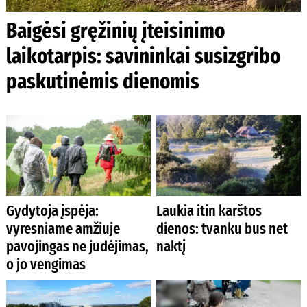
Baigėsi gręžinių įteisinimo
laikotarpis: savininkai susizgribo
paskutinėmis dienomis
Gydytoja įspėja:
Laukia itin karštos
vyresniame amžiuje
dienos: tvanku bus net
pavojingas ne judėjimas,
naktį
o jo vengimas