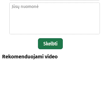
Skelbti
Rekomenduojami video