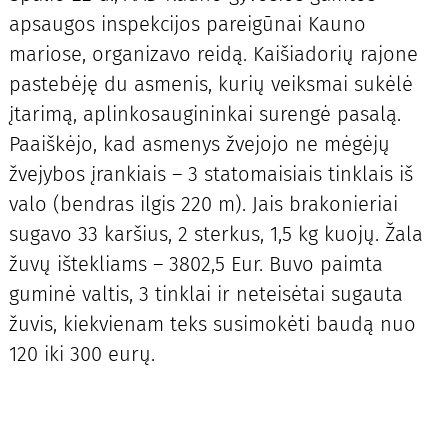
apsaugos inspekcijos pareigūnai Kauno
mariose, organizavo reidą. Kaišiadorių rajone
pastebėję du asmenis, kurių veiksmai sukėlė
įtarimą, aplinkosaugininkai surengė pasalą.
Paaiškėjo, kad asmenys žvejojo ne mėgėjų
žvejybos įrankiais – 3 statomaisiais tinklais iš
valo (bendras ilgis 220 m). Jais brakonieriai
sugavo 33 karšius, 2 sterkus, 1,5 kg kuojų. Žala
žuvų ištekliams – 3802,5 Eur. Buvo paimta
guminė valtis, 3 tinklai ir neteisėtai sugauta
žuvis, kiekvienam teks susimokėti baudą nuo
120 iki 300 eurų.