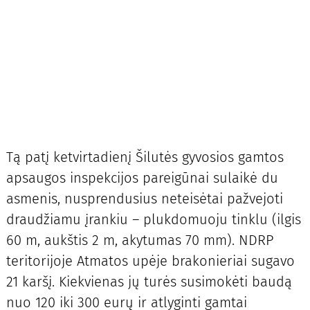
Tą patį ketvirtadienį Šilutės gyvosios gamtos
apsaugos inspekcijos pareigūnai sulaikė du
asmenis, nusprendusius neteisėtai pažvejoti
draudžiamu įrankiu – plukdomuoju tinklu (ilgis
60 m, aukštis 2 m, akytumas 70 mm). NDRP
teritorijoje Atmatos upėje brakonieriai sugavo
21 karšį. Kiekvienas jų turės susimokėti baudą
nuo 120 iki 300 eurų ir atlyginti gamtai