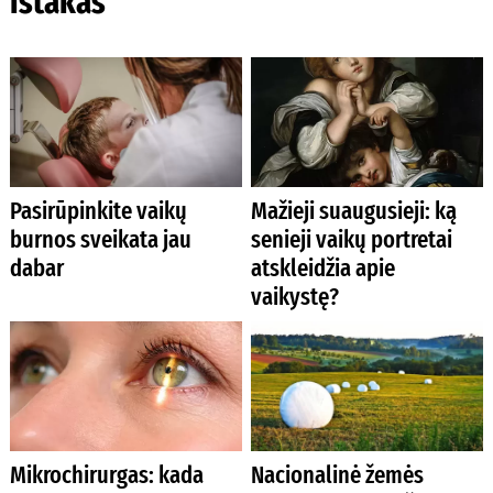
ištakas
Pasirūpinkite vaikų
Mažieji suaugusieji: ką
burnos sveikata jau
senieji vaikų portretai
dabar
atskleidžia apie
vaikystę?
Mikrochirurgas: kada
Nacionalinė žemės