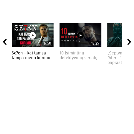
17:50
12:25
Se7en – kai tamsa
10 įsimintinų
„Septynių Kar
tampa meno kūriniu
detektyvinių serialų
Riteris" – kai
paprastumas 