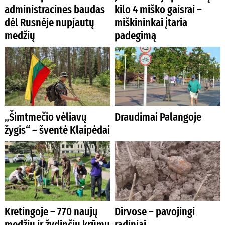
administracines baudas
kilo 4 miško gaisrai –
dėl Rusnėje nupjautų
miškininkai įtaria
medžių
padegimą
„Šimtmečio vėliavų
Draudimai Palangoje
žygis“ – šventė Klaipėdai
Kretingoje – 770 naujų
Dirvose – pavojingi
medžių ir žydinčių krūmų
radiniai