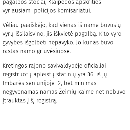
pagalbos stočiai, Klaipėdos apskrities
vyriausiam policijos komisariatui.
Vėliau paaiškėjo, kad vienas iš name buvusių
vyrų išsilaisvino, jis iškvietė pagalbą. Kito vyro
gyvybės išgelbėti nepavyko. Jo kūnas buvo
rastas namo griuvėsiuose.
Kretingos rajono savivaldybėje oficialiai
registruotų apleistų statinių yra 36, iš jų
Imbarės seniūnijoje 2, bet minimas
negyvenamas namas Žeimių kaime net nebuvo
įtrauktas į šį registrą.