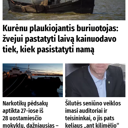
Kurėnu plaukiojantis buriuotojas:
žvejui pastatyti laivą kainuodavo
tiek, kiek pasistatyti namą
Narkotikų pėdsakų
Šilutės seniūno veiklos
aptikta 27-iose iš
imasi auditoriai ir
28 uostamiesčio
teisininkai, o jis pats
mokyklų, dažniausias –
keliaus „ant kilimėlio“