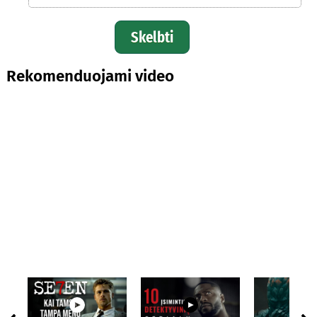
Skelbti
Rekomenduojami video