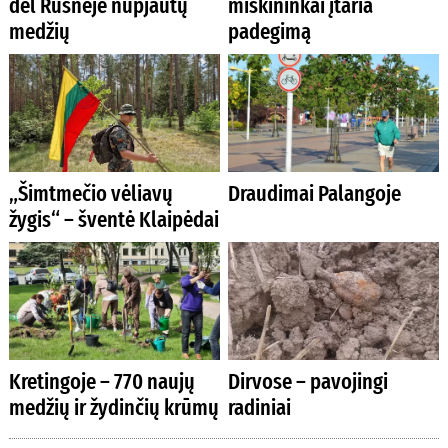
dėl Rusnėje nupjautų
miškininkai įtaria
medžių
padegimą
„Šimtmečio vėliavų
Draudimai Palangoje
žygis“ – šventė Klaipėdai
Kretingoje – 770 naujų
Dirvose – pavojingi
medžių ir žydinčių krūmų
radiniai