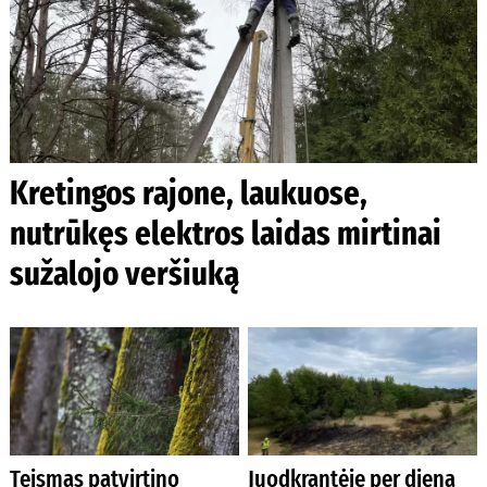
Kretingos rajone, laukuose,
nutrūkęs elektros laidas mirtinai
sužalojo veršiuką
Teismas patvirtino
Juodkrantėje per dieną