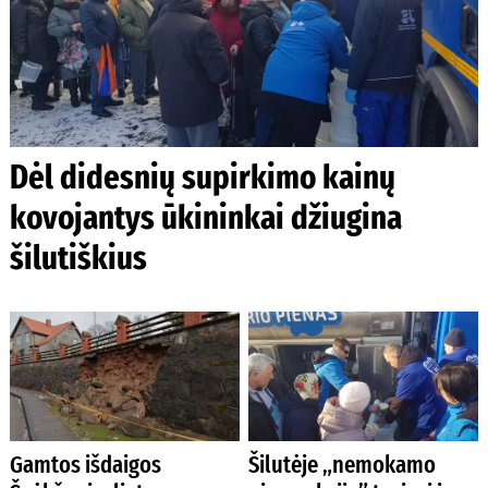
Dėl didesnių supirkimo kainų
kovojantys ūkininkai džiugina
šilutiškius
Gamtos išdaigos
Šilutėje „nemokamo