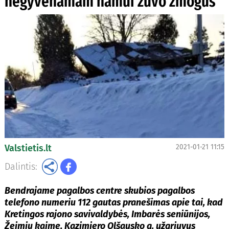
negyvenamam namui žuvo žmogus
Valstietis.lt
2021-01-21 11:15
Dalintis:
Bendrajame pagalbos centre skubios pagalbos
telefono numeriu 112 gautas pranešimas apie tai, kad
Kretingos rajono savivaldybės, Imbarės seniūnijos,
Žeimių kaime, Kazimiero Olšausko g. užgriuvus