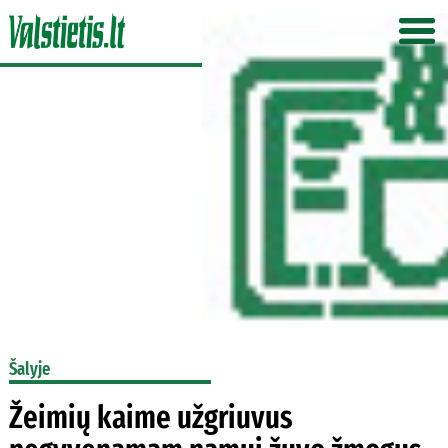
Šalyje
Žeimių kaime užgriuvus