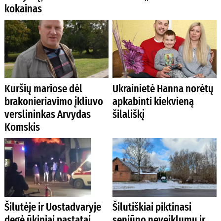
kokainas
Kuršių mariose dėl
Ukrainietė Hanna norėtų
brakonieriavimo įkliuvo
apkabinti kiekvieną
verslininkas Arvydas
šilališkį
Komskis
Šilutėje ir Uostadvaryje
Šilutiškiai piktinasi
degė ūkiniai pastatai
seniūno neveiklumu ir