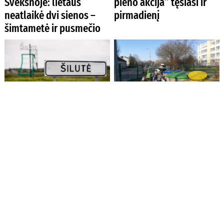
Švėkšnoje: lietaus
pieno akcija” tęsiasi ir
neatlaikė dvi sienos –
pirmadienį
šimtametė ir pusmečio
Šilutės rajono valdžia
STT pranešime - atliekų
metus pradeda imdama
tvarkymas Alytuje,
naują paskolą
Jonavos, Kėdainių,
Šiaulių, Tauragės ir
Šilutės rajonuose -
neskaidrus