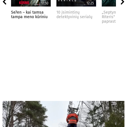
17:50
12:25
Se7en – kai tamsa
10 įsimintinų
„Septynių Kar
tampa meno kūriniu
detektyvinių serialų
Riteris" – kai
paprastumas 