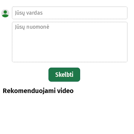
Skelbti
Rekomenduojami video