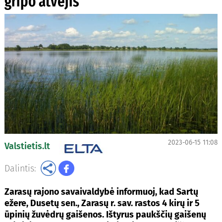
gripo atvejis
2023-06-15 11:08
Valstietis.lt
Dalintis:
Zarasų rajono savaivaldybė informuoj, kad Sartų
ežere, Dusetų sen., Zarasų r. sav. rastos 4 kirų ir 5
ūpinių žuvėdrų gaišenos. Ištyrus paukščių gaišenų