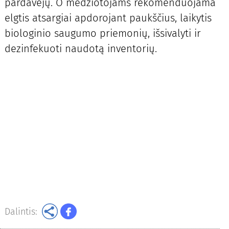
pardavėjų. O medžiotojams rekomenduojama
elgtis atsargiai apdorojant paukščius, laikytis
biologinio saugumo priemonių, išsivalyti ir
dezinfekuoti naudotą inventorių.
Dalintis: