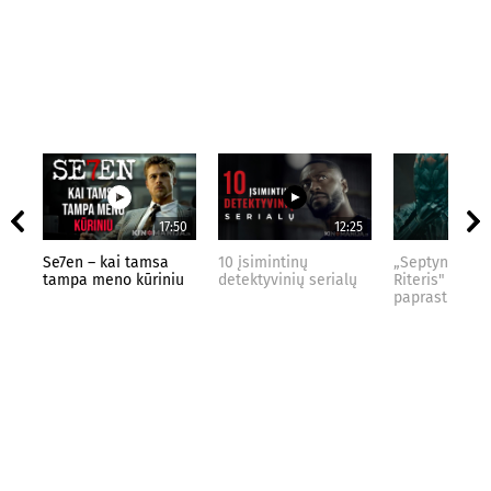
17:50
12:25
Se7en – kai tamsa
10 įsimintinų
„Septynių Kar
tampa meno kūriniu
detektyvinių serialų
Riteris" – kai
paprastumas 