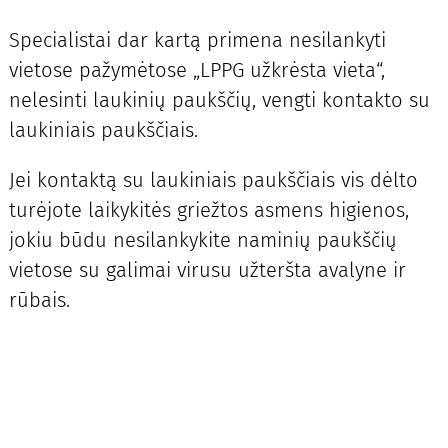
Specialistai dar kartą primena nesilankyti
vietose pažymėtose „LPPG užkrėsta vieta“,
nelesinti laukinių paukščių, vengti kontakto su
laukiniais paukščiais.
Jei kontaktą su laukiniais paukščiais vis dėlto
turėjote laikykitės griežtos asmens higienos,
jokiu būdu nesilankykite naminių paukščių
vietose su galimai virusu užteršta avalyne ir
rūbais.