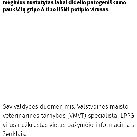
mėginius nustatytas labai didelio patogeniškumo
paukščių gripo A tipo H5N1 potipio virusas.
Savivaldybės duomenimis, Valstybinės maisto
veterinarinės tarnybos (VMVT) specialistai LPPG
virusu užkrėstas vietas pažymėjo informaciniais
ženklais.