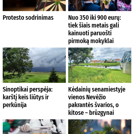
Protesto sodrinimas
Nuo 350 iki 900 eurų:
tiek šiais metais gali
kainuoti paruošti
pirmoką mokyklai
Sinoptikai perspėja:
Kėdainių senamiestyje
karštį keis liūtys ir
vienos Nevėžio
perkūnija
pakrantės švarios, o
kitose – brūzgynai