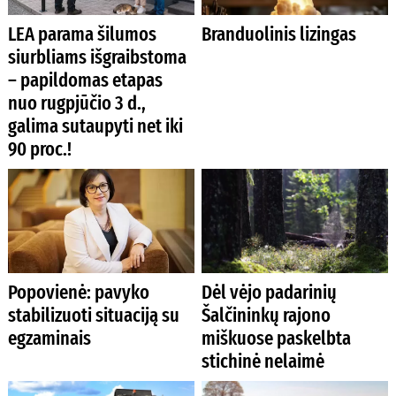
LEA parama šilumos
Branduolinis lizingas
siurbliams išgraibstoma
– papildomas etapas
nuo rugpjūčio 3 d.,
galima sutaupyti net iki
90 proc.!
Popovienė: pavyko
Dėl vėjo padarinių
stabilizuoti situaciją su
Šalčininkų rajono
egzaminais
miškuose paskelbta
stichinė nelaimė