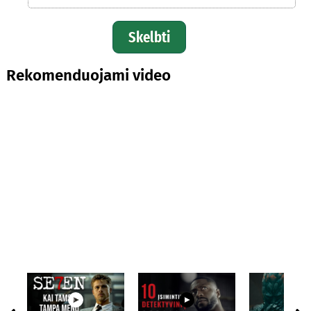
Skelbti
Rekomenduojami video