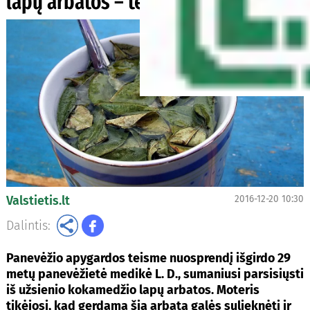
lapų arbatos – teistumas
Valstietis.lt
2016-12-20 10:30
Dalintis:
Panevėžio apygardos teisme nuosprendį išgirdo 29
metų panevėžietė medikė L. D., sumaniusi parsisiųsti
iš užsienio kokamedžio lapų arbatos. Moteris
tikėjosi, kad gerdama šią arbatą galės sulieknėti ir