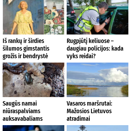
Iš rankų ir širdies
Rugpjūtį keliuose –
šilumos gimstantis
daugiau policijos: kada
grožis ir bendrystė
vyks reidai?
Saugūs namai
Vasaros maršrutai:
niūraspalviams
Mažosios Lietuvos
auksavabaliams
atradimai