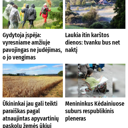
Gydytoja įspėja:
Laukia itin karštos
vyresniame amžiuje
dienos: tvanku bus net
pavojingas ne judėjimas,
naktį
o jo vengimas
Ūkininkai jau gali teikti
Menininkus Kėdainiuose
paraiškas pagal
suburs respublikinis
atnaujintas apyvartinių
pleneras
paskolų žemės ūkiui