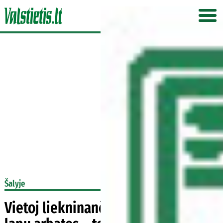
Šalyje
Vietoj liekninančios kokamedžio