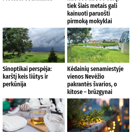
tiek šiais metais gali
kainuoti paruošti
pirmoką mokyklai
Sinoptikai perspėja:
Kėdainių senamiestyje
karštį keis liūtys ir
vienos Nevėžio
perkūnija
pakrantės švarios, o
kitose – brūzgynai