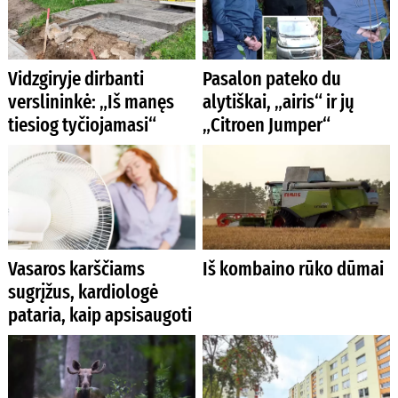
Vidzgiryje dirbanti
Pasalon pateko du
verslininkė: „Iš manęs
alytiškai, „airis“ ir jų
tiesiog tyčiojamasi“
„Citroen Jumper“
Vasaros karščiams
Iš kombaino rūko dūmai
sugrįžus, kardiologė
pataria, kaip apsisaugoti