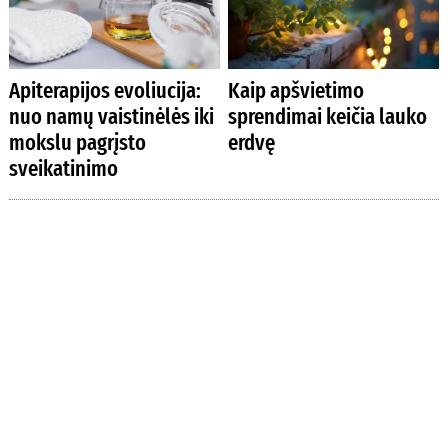
Apiterapijos evoliucija:
Kaip apšvietimo
nuo namų vaistinėlės iki
sprendimai keičia lauko
mokslu pagrįsto
erdvę
sveikatinimo