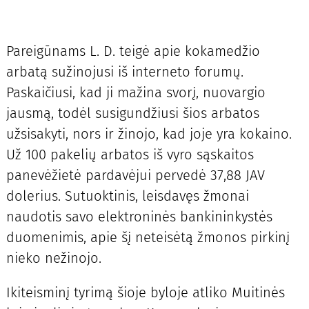
Pareigūnams L. D. teigė apie kokamedžio
arbatą sužinojusi iš interneto forumų.
Paskaičiusi, kad ji mažina svorį, nuovargio
jausmą, todėl susigundžiusi šios arbatos
užsisakyti, nors ir žinojo, kad joje yra kokaino.
Už 100 pakelių arbatos iš vyro sąskaitos
panevėžietė pardavėjui pervedė 37,88 JAV
dolerius. Sutuoktinis, leisdavęs žmonai
naudotis savo elektroninės bankininkystės
duomenimis, apie šį neteisėtą žmonos pirkinį
nieko nežinojo.
Ikiteisminį tyrimą šioje byloje atliko Muitinės