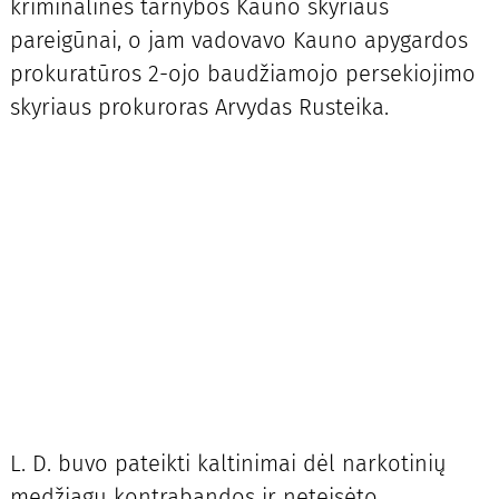
kriminalinės tarnybos Kauno skyriaus
pareigūnai, o jam vadovavo Kauno apygardos
prokuratūros 2-ojo baudžiamojo persekiojimo
skyriaus prokuroras Arvydas Rusteika.
L. D. buvo pateikti kaltinimai dėl narkotinių
medžiagų kontrabandos ir neteisėto