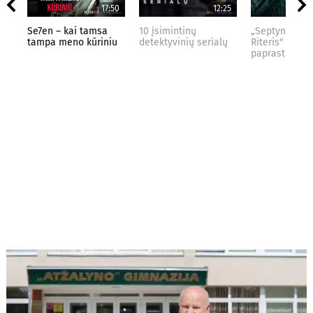
17:50
12:25
Se7en – kai tamsa
10 įsimintinų
„Septynių Kar
tampa meno kūriniu
detektyvinių serialų
Riteris" – kai
paprastumas 