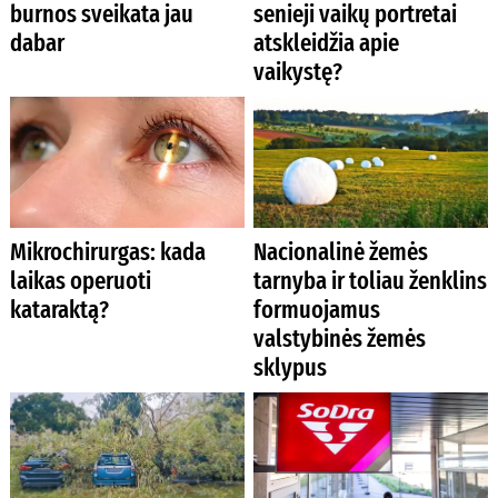
burnos sveikata jau
senieji vaikų portretai
dabar
atskleidžia apie
vaikystę?
Mikrochirurgas: kada
Nacionalinė žemės
laikas operuoti
tarnyba ir toliau ženklins
kataraktą?
formuojamus
valstybinės žemės
sklypus