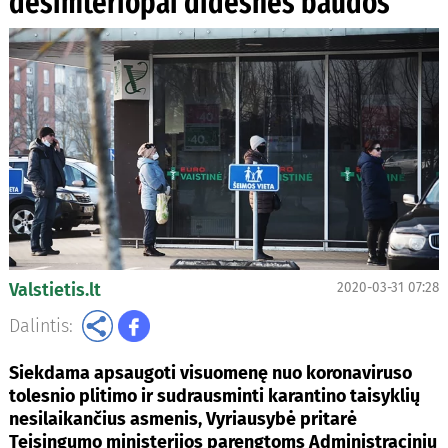
dešimteriopai didesnės baudos
Valstietis.lt
2020-03-31 07:28
Dalintis:
Siekdama apsaugoti visuomenę nuo koronaviruso
tolesnio plitimo ir sudrausminti karantino taisyklių
nesilaikančius asmenis, Vyriausybė pritarė
Teisingumo ministerijos parengtoms Administracinių