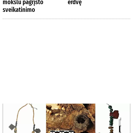
mokslu pagrįsto
erdvę
sveikatinimo