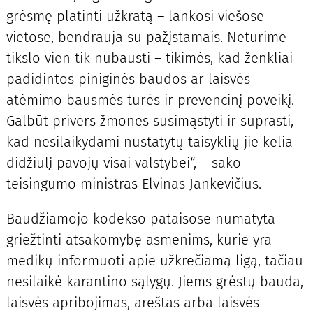
grėsmę platinti užkratą – lankosi viešose
vietose, bendrauja su pažįstamais. Neturime
tikslo vien tik nubausti – tikimės, kad ženkliai
padidintos piniginės baudos ar laisvės
atėmimo bausmės turės ir prevencinį poveikį.
Galbūt privers žmones susimąstyti ir suprasti,
kad nesilaikydami nustatytų taisyklių jie kelia
didžiulį pavojų visai valstybei“, – sako
teisingumo ministras Elvinas Jankevičius.
Baudžiamojo kodekso pataisose numatyta
griežtinti atsakomybę asmenims, kurie yra
medikų informuoti apie užkrečiamą ligą, tačiau
nesilaikė karantino sąlygų. Jiems grėstų bauda,
laisvės apribojimas, areštas arba laisvės