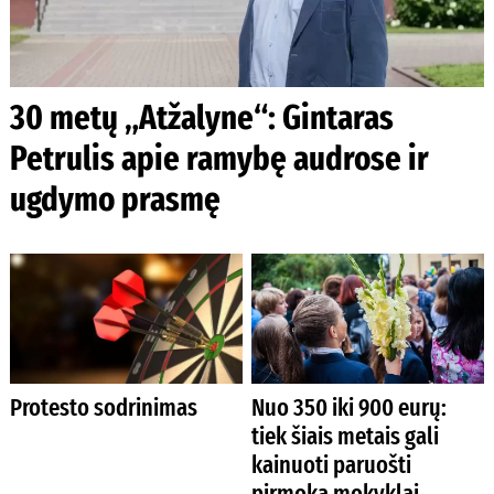
30 metų „Atžalyne“: Gintaras
Petrulis apie ramybę audrose ir
ugdymo prasmę
Protesto sodrinimas
Nuo 350 iki 900 eurų:
tiek šiais metais gali
kainuoti paruošti
pirmoką mokyklai