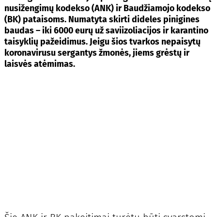
nusižengimų kodekso (ANK) ir Baudžiamojo kodekso
(BK) pataisoms. Numatyta skirti dideles pinigines
baudas – iki 6000 eurų už saviizoliacijos ir karantino
taisyklių pažeidimus. Jeigu šios tvarkos nepaisytų
koronavirusu sergantys žmonės, jiems grėstų ir
laisvės atėmimas.