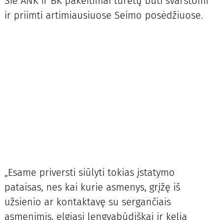
Šie ANK ir BK pakeitimai turėtų būti svarstomi
ir priimti artimiausiuose Seimo posėdžiuose.
„Esame priversti siūlyti tokias įstatymo
pataisas, nes kai kurie asmenys, grįžę iš
užsienio ar kontaktavę su sergančiais
asmenimis, elgiasi lengvabūdiškai ir kelia