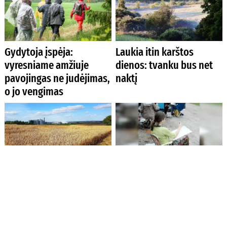
Gydytoja įspėja:
Laukia itin karštos
vyresniame amžiuje
dienos: tvanku bus net
pavojingas ne judėjimas,
naktį
o jo vengimas
Ūkininkai jau gali teikti
Menininkus Kėdainiuose
paraiškas pagal
suburs respublikinis
atnaujintas apyvartinių
pleneras
paskolų žemės ūkiui
sąlygas