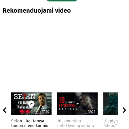
Rekomenduojami video
17:50
12:25
Se7en – kai tamsa
10 įsimintinų
„Septynių Kar
tampa meno kūriniu
detektyvinių serialų
Riteris" – kai