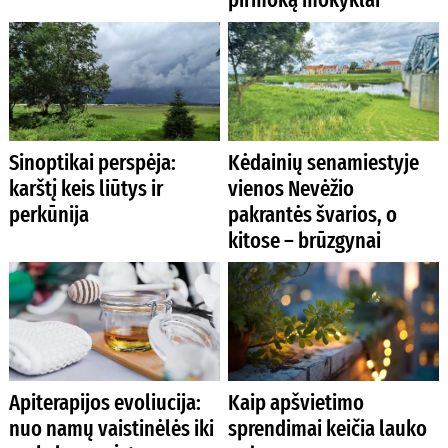
Sinoptikai perspėja:
Kėdainių senamiestyje
karštį keis liūtys ir
vienos Nevėžio
perkūnija
pakrantės švarios, o
kitose – brūzgynai
Apiterapijos evoliucija:
Kaip apšvietimo
nuo namų vaistinėlės iki
sprendimai keičia lauko