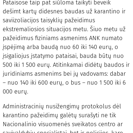
Pataisose taip pat siūloma taikyti beveik
dešimt kartų didesnes baudas už karantino ir
saviizoliacijos taisyklių pažeidimus
ekstremaliosios situacijos metu. Šiuo metu už
pažeidimus fiziniams asmenims ANK numato
įspėjimą arba baudą nuo 60 iki 140 eurų, o
įsigaliojus įstatymo pataisai, bauda būtų nuo
500 iki 1 500 eurų. Atitinkamai didėtų baudos ir
juridiniams asmenims bei jų vadovams: dabar
– nuo 140 iki 600 eurų, o bus – nuo 1 500 iki 6
000 eurų.
Administracinių nusižengimų protokolus dėl
karantino pažeidimų galėtų surašyti ne tik
Nacionalinio visuomenės sveikatos centro ar
savivaldybių specialistai, bet ir policijos, karo