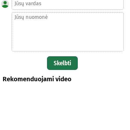
Skelbti
Rekomenduojami video