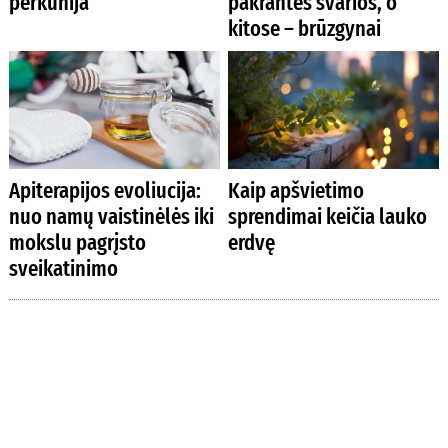
perkūnija
pakrantės švarios, o
kitose – brūzgynai
Apiterapijos evoliucija:
Kaip apšvietimo
nuo namų vaistinėlės iki
sprendimai keičia lauko
mokslu pagrįsto
erdvę
sveikatinimo