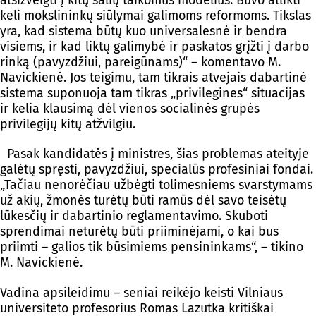
atsižvelgti į kitų šalių taikomus modelius. Buvo atlikti
keli mokslininkų siūlymai galimoms reformoms. Tikslas
yra, kad sistema būtų kuo universalesnė ir bendra
visiems, ir kad liktų galimybė ir paskatos grįžti į darbo
rinką (pavyzdžiui, pareigūnams)“ – komentavo M.
Navickienė. Jos teigimu, tam tikrais atvejais dabartinė
sistema suponuoja tam tikras „privilegines“ situacijas
ir kelia klausimą dėl vienos socialinės grupės
privilegijų kitų atžvilgiu.
Pasak kandidatės į ministres, šias problemas ateityje
galėtų spręsti, pavyzdžiui, specialūs profesiniai fondai.
„Tačiau nenorėčiau užbėgti tolimesniems svarstymams
už akių, žmonės turėtų būti ramūs dėl savo teisėtų
lūkesčių ir dabartinio reglamentavimo. Skuboti
sprendimai neturėtų būti priiminėjami, o kai bus
priimti – galios tik būsimiems pensininkams“, – tikino
M. Navickienė.
Vadina apsileidimu – seniai reikėjo keisti Vilniaus
universiteto profesorius Romas Lazutka kritiškai