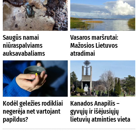
Saugūs namai
Vasaros maršrutai:
niūraspalviams
Mažosios Lietuvos
auksavabaliams
atradimai
Kodėl geležies rodikliai
Kanados Anapilis –
negerėja net vartojant
gyvųjų ir išėjusiųjų
papildus?
lietuvių atminties vieta