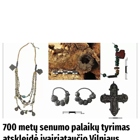
700 metų senumo palaikų tyrimas
atskleidė įvairiataučio Vilniaus