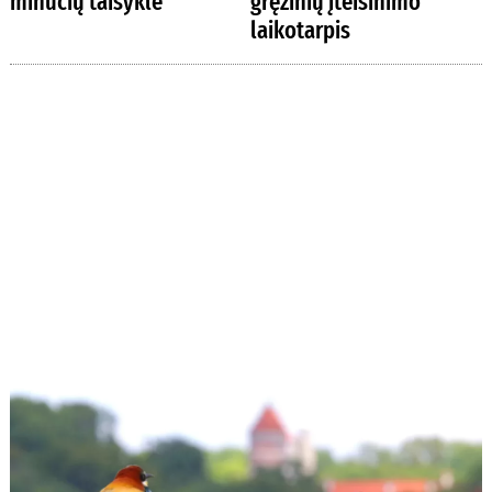
minučių taisyklė
gręžinių įteisinimo
laikotarpis