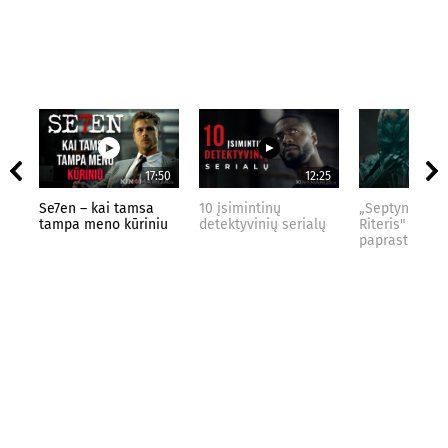
17:50
12:25
Se7en – kai tamsa
10 įsimintinų
„Septynių Kar
tampa meno kūriniu
detektyvinių serialų
Riteris" – kai
paprastumas 