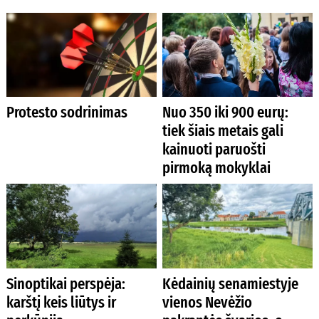
Protesto sodrinimas
Nuo 350 iki 900 eurų:
tiek šiais metais gali
kainuoti paruošti
pirmoką mokyklai
Sinoptikai perspėja:
Kėdainių senamiestyje
karštį keis liūtys ir
vienos Nevėžio