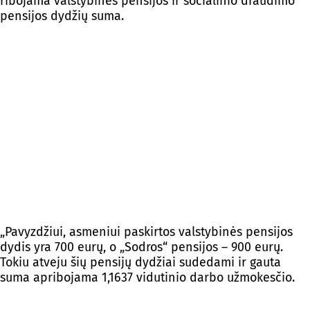
ribojama valstybinės pensijos ir socialinio draudimo
pensijos dydžių suma.
„Pavyzdžiui, asmeniui paskirtos valstybinės pensijos
dydis yra 700 eurų, o „Sodros“ pensijos – 900 eurų.
Tokiu atveju šių pensijų dydžiai sudedami ir gauta
suma apribojama 1,1637 vidutinio darbo užmokesčio.