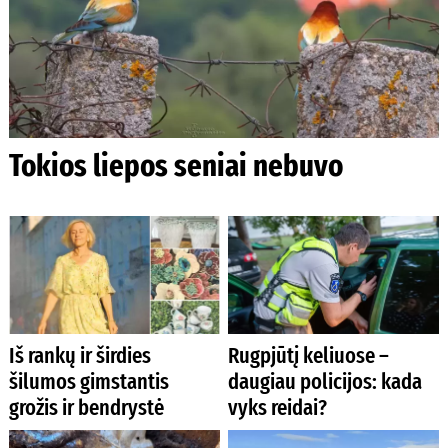
Tokios liepos seniai nebuvo
Iš rankų ir širdies
Rugpjūtį keliuose –
šilumos gimstantis
daugiau policijos: kada
grožis ir bendrystė
vyks reidai?