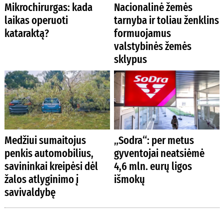
Mikrochirurgas: kada
Nacionalinė žemės
laikas operuoti
tarnyba ir toliau ženklins
kataraktą?
formuojamus
valstybinės žemės
sklypus
Medžiui sumaitojus
„Sodra“: per metus
penkis automobilius,
gyventojai neatsiėmė
savininkai kreipėsi dėl
4,6 mln. eurų ligos
žalos atlyginimo į
išmokų
savivaldybę