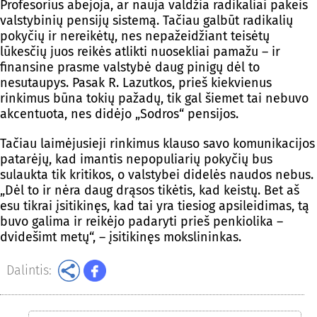
Profesorius abejoja, ar nauja valdžia radikaliai pakeis
valstybinių pensijų sistemą. Tačiau galbūt radikalių
pokyčių ir nereikėtų, nes nepažeidžiant teisėtų
lūkesčių juos reikės atlikti nuosekliai pamažu – ir
finansine prasme valstybė daug pinigų dėl to
nesutaupys. Pasak R. Lazutkos, prieš kiekvienus
rinkimus būna tokių pažadų, tik gal šiemet tai nebuvo
akcentuota, nes didėjo „Sodros“ pensijos.
Tačiau laimėjusieji rinkimus klauso savo komunikacijos
patarėjų, kad imantis nepopuliarių pokyčių bus
sulaukta tik kritikos, o valstybei didelės naudos nebus.
„Dėl to ir nėra daug drąsos tikėtis, kad keistų. Bet aš
esu tikrai įsitikinęs, kad tai yra tiesiog apsileidimas, tą
buvo galima ir reikėjo padaryti prieš penkiolika –
dvidešimt metų“, – įsitikinęs mokslininkas.
Dalintis: