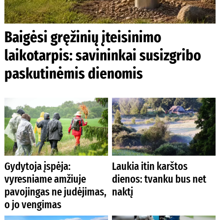
Baigėsi gręžinių įteisinimo
laikotarpis: savininkai susizgribo
paskutinėmis dienomis
Gydytoja įspėja:
Laukia itin karštos
vyresniame amžiuje
dienos: tvanku bus net
pavojingas ne judėjimas,
naktį
o jo vengimas