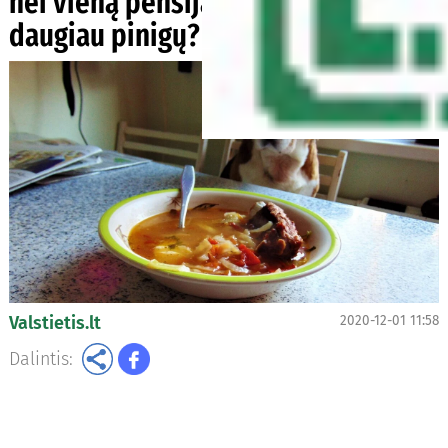
nei vieną pensiją: už ką duoda
daugiau pinigų?
Valstietis.lt
2020-12-01 11:58
Dalintis: