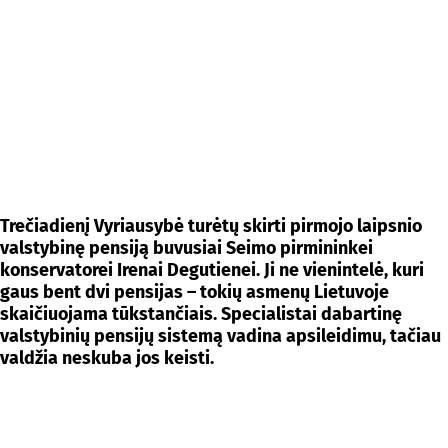
Trečiadienį Vyriausybė turėtų skirti pirmojo laipsnio
valstybinę pensiją buvusiai Seimo pirmininkei
konservatorei Irenai Degutienei. Ji ne vienintelė, kuri
gaus bent dvi pensijas – tokių asmenų Lietuvoje
skaičiuojama tūkstančiais. Specialistai dabartinę
valstybinių pensijų sistemą vadina apsileidimu, tačiau
valdžia neskuba jos keisti.