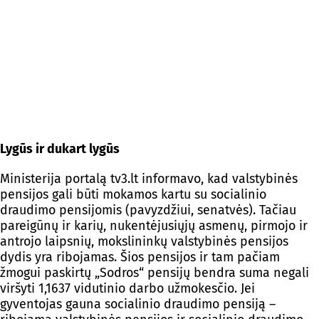
Lygūs ir dukart lygūs
Ministerija portalą tv3.lt informavo, kad valstybinės
pensijos gali būti mokamos kartu su socialinio
draudimo pensijomis (pavyzdžiui, senatvės). Tačiau
pareigūnų ir karių, nukentėjusiųjų asmenų, pirmojo ir
antrojo laipsnių, mokslininkų valstybinės pensijos
dydis yra ribojamas. Šios pensijos ir tam pačiam
žmogui paskirtų „Sodros“ pensijų bendra suma negali
viršyti 1,1637 vidutinio darbo užmokesčio. Jei
gyventojas gauna socialinio draudimo pensiją –