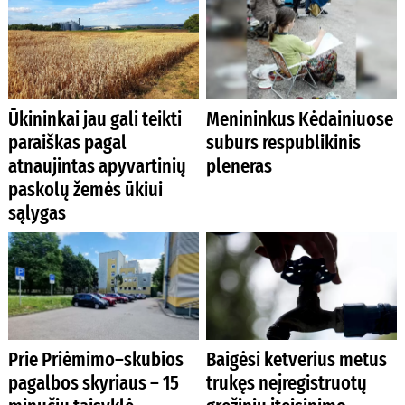
Ūkininkai jau gali teikti
Menininkus Kėdainiuose
paraiškas pagal
suburs respublikinis
atnaujintas apyvartinių
pleneras
paskolų žemės ūkiui
sąlygas
Prie Priėmimo–skubios
Baigėsi ketverius metus
pagalbos skyriaus – 15
trukęs neįregistruotų