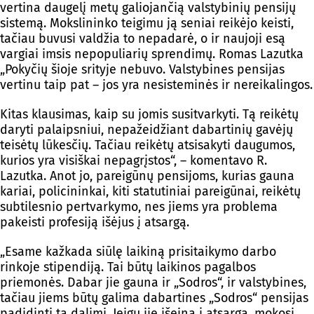
vertina daugelį metų galiojančią valstybinių pensijų
sistemą. Mokslininko teigimu ją seniai reikėjo keisti,
tačiau buvusi valdžia to nepadarė, o ir naujoji esą
vargiai imsis nepopuliarių sprendimų. Romas Lazutka
„Pokyčių šioje srityje nebuvo. Valstybines pensijas
vertinu taip pat – jos yra nesisteminės ir nereikalingos.
Kitas klausimas, kaip su jomis susitvarkyti. Tą reikėtų
daryti palaipsniui, nepažeidžiant dabartinių gavėjų
teisėtų lūkesčių. Tačiau reikėtų atsisakyti daugumos,
kurios yra visiškai nepagrįstos“, – komentavo R.
Lazutka. Anot jo, pareigūnų pensijoms, kurias gauna
kariai, policininkai, kiti statutiniai pareigūnai, reikėtų
subtilesnio pertvarkymo, nes jiems yra problema
pakeisti profesiją išėjus į atsargą.
„Esame kažkada siūlę laikiną prisitaikymo darbo
rinkoje stipendiją. Tai būtų laikinos pagalbos
priemonės. Dabar jie gauna ir „Sodros“, ir valstybines,
tačiau jiems būtų galima dabartines „Sodros“ pensijas
padidinti ta dalimi. Jeigu jie išeina į atsargą, mokosi