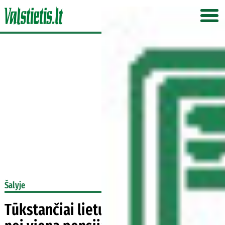
Šalyje
Tūkstančiai lietuvių gauna daugiau