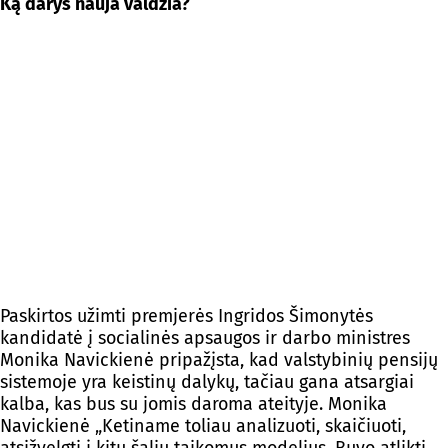
Ką darys nauja valdžia?
Paskirtos užimti premjerės Ingridos Šimonytės
kandidatė į socialinės apsaugos ir darbo ministres
Monika Navickienė pripažįsta, kad valstybinių pensijų
sistemoje yra keistinų dalykų, tačiau gana atsargiai
kalba, kas bus su jomis daroma ateityje. Monika
Navickienė „Ketiname toliau analizuoti, skaičiuoti,