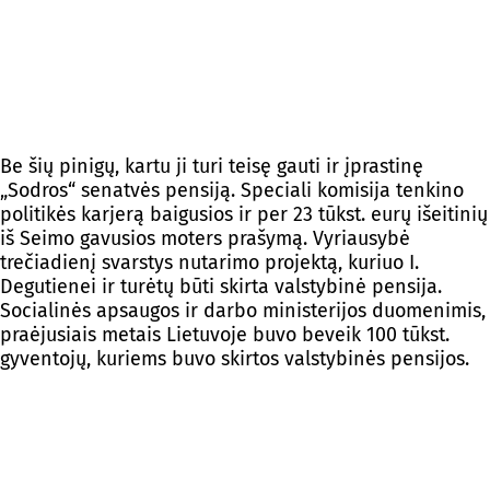
Be šių pinigų, kartu ji turi teisę gauti ir įprastinę
„Sodros“ senatvės pensiją. Speciali komisija tenkino
politikės karjerą baigusios ir per 23 tūkst. eurų išeitinių
iš Seimo gavusios moters prašymą. Vyriausybė
trečiadienį svarstys nutarimo projektą, kuriuo I.
Degutienei ir turėtų būti skirta valstybinė pensija.
Socialinės apsaugos ir darbo ministerijos duomenimis,
praėjusiais metais Lietuvoje buvo beveik 100 tūkst.
gyventojų, kuriems buvo skirtos valstybinės pensijos.