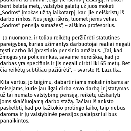
bent keletą metų, valstybė galėtų už juos mokėti
„Sodros“ įmokas už tą laikotarpį, kad jie neiškristų iš
darbo rinkos. Nes jeigu iškris, tuomet jiems vėliau
„Sodros“ pensija sumažės“, – aiškino profesorius.
Jo nuomone, ir toliau reikėtų peržiūrėti statutines
pareigybes, kurias užimantys darbuotojai realiai negali
tęsti darbo iki įprastinio pensinio amžiaus. „Tai, kad
žmogus yra policininkas, savaime nereiškia, kad jo
darbas yra specifinis ir jis negali dirbti iki 65 metų. Bet
čia reikėtų subtiliau pažiūrėti“, – svarstė R. Lazutka.
Kita vertus, jo teigimu, dabartiniams mokslininkams ar
teisėjams, kurie jau ilgai dirba savo darbą ir įstatymas
už tai numato valstybinę pensiją, reikėtų užskaityti
joms skaičiuojamą darbo stažą. Tačiau iš anksto
paskelbti, kad po kažkokio protingo laiko, taip nebus
daroma ir jų valstybinės pensijos palaipsniui bus
panaikintos.