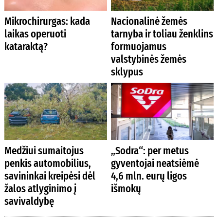
Mikrochirurgas: kada
Nacionalinė žemės
laikas operuoti
tarnyba ir toliau ženklins
kataraktą?
formuojamus
valstybinės žemės
sklypus
Medžiui sumaitojus
„Sodra“: per metus
penkis automobilius,
gyventojai neatsiėmė
savininkai kreipėsi dėl
4,6 mln. eurų ligos
žalos atlyginimo į
išmokų
savivaldybę