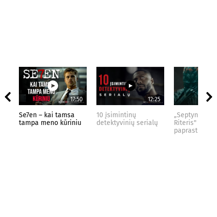
17:50
12:25
Se7en – kai tamsa
10 įsimintinų
„Septynių Kar
tampa meno kūriniu
detektyvinių serialų
Riteris" – kai
paprastumas 