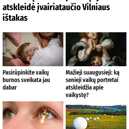
atskleidė įvairiataučio Vilniaus
ištakas
Pasirūpinkite vaikų
Mažieji suaugusieji: ką
burnos sveikata jau
senieji vaikų portretai
dabar
atskleidžia apie
vaikystę?