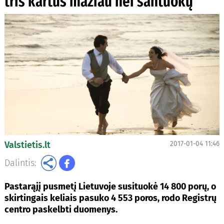
tris kartus mažiau nei santuokų
Valstietis.lt
2017-01-04 11:46
Dalintis:
Pastarąjį pusmetį Lietuvoje susituokė 14 800 porų, o
skirtingais keliais pasuko 4 553 poros, rodo Registrų
centro paskelbti duomenys.