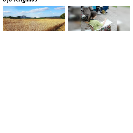
Ūkininkai jau gali teikti
Menininkus Kėdainiuose
paraiškas pagal
suburs respublikinis
atnaujintas apyvartinių
pleneras
paskolų žemės ūkiui
sąlygas
Prie Priėmimo–skubios
Baigėsi ketverius metus