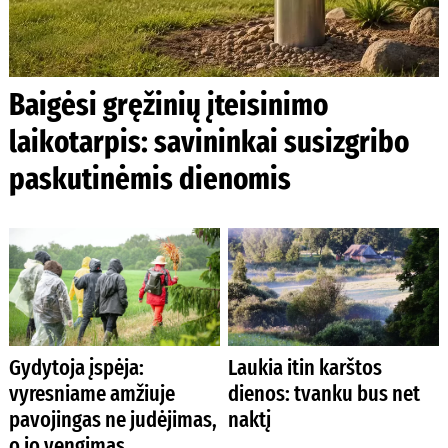
Baigėsi gręžinių įteisinimo
laikotarpis: savininkai susizgribo
paskutinėmis dienomis
Gydytoja įspėja:
Laukia itin karštos
vyresniame amžiuje
dienos: tvanku bus net
pavojingas ne judėjimas,
naktį
o jo vengimas