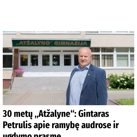
30 metų „Atžalyne“: Gintaras
Petrulis apie ramybę audrose ir
ugdymo prasmę