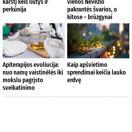
karštį keis liūtys ir
vienos Nevėžio
perkūnija
pakrantės švarios, o
kitose – brūzgynai
Apiterapijos evoliucija:
Kaip apšvietimo
nuo namų vaistinėlės iki
sprendimai keičia lauko
mokslu pagrįsto
erdvę
sveikatinimo