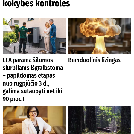
kokybės kontrolės
LEA parama šilumos
Branduolinis lizingas
siurbliams išgraibstoma
– papildomas etapas
nuo rugpjūčio 3 d.,
galima sutaupyti net iki
90 proc.!