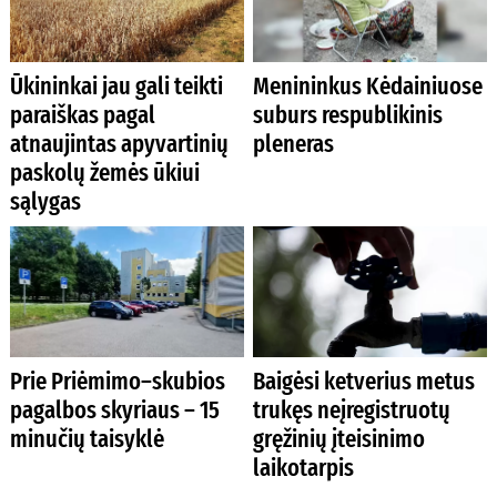
Ūkininkai jau gali teikti
Menininkus Kėdainiuose
paraiškas pagal
suburs respublikinis
atnaujintas apyvartinių
pleneras
paskolų žemės ūkiui
sąlygas
Prie Priėmimo–skubios
Baigėsi ketverius metus
pagalbos skyriaus – 15
trukęs neįregistruotų
minučių taisyklė
gręžinių įteisinimo
laikotarpis