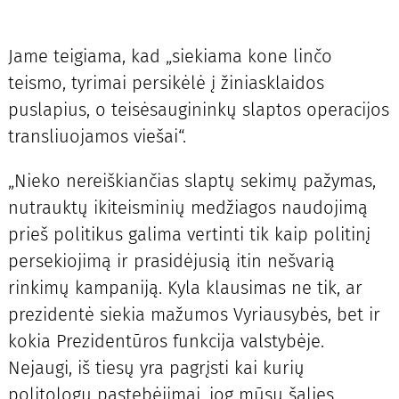
Jame teigiama, kad „siekiama kone linčo
teismo, tyrimai persikėlė į žiniasklaidos
puslapius, o teisėsaugininkų slaptos operacijos
transliuojamos viešai“.
„Nieko nereiškiančias slaptų sekimų pažymas,
nutrauktų ikiteisminių medžiagos naudojimą
prieš politikus galima vertinti tik kaip politinį
persekiojimą ir prasidėjusią itin nešvarią
rinkimų kampaniją. Kyla klausimas ne tik, ar
prezidentė siekia mažumos Vyriausybės, bet ir
kokia Prezidentūros funkcija valstybėje.
Nejaugi, iš tiesų yra pagrįsti kai kurių
politologų pastebėjimai, jog mūsų šalies