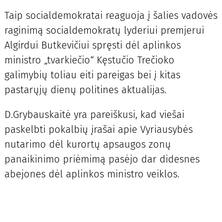
Taip socialdemokratai reaguoja į šalies vadovės
raginimą socialdemokratų lyderiui premjerui
Algirdui Butkevičiui spręsti dėl aplinkos
ministro „tvarkiečio“ Kęstučio Trečioko
galimybių toliau eiti pareigas bei į kitas
pastarųjų dienų politines aktualijas.
D.Grybauskaitė yra pareiškusi, kad viešai
paskelbti pokalbių įrašai apie Vyriausybės
nutarimo dėl kurortų apsaugos zonų
panaikinimo priėmimą pasėjo dar didesnes
abejones dėl aplinkos ministro veiklos.