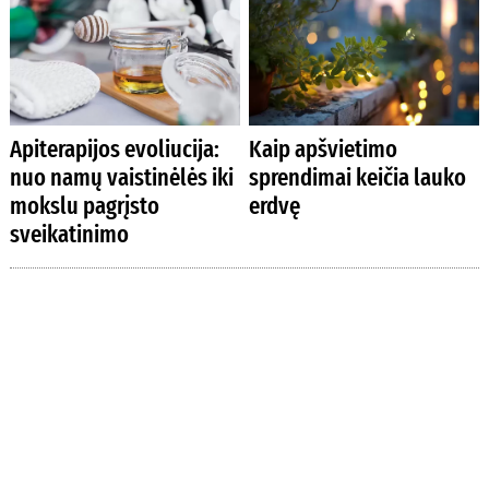
Apiterapijos evoliucija:
Kaip apšvietimo
nuo namų vaistinėlės iki
sprendimai keičia lauko
mokslu pagrįsto
erdvę
sveikatinimo