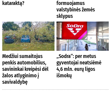
kataraktą?
formuojamus
valstybinės žemės
sklypus
Medžiui sumaitojus
„Sodra“: per metus
penkis automobilius,
gyventojai neatsiėmė
savininkai kreipėsi dėl
4,6 mln. eurų ligos
žalos atlyginimo į
išmokų
savivaldybę