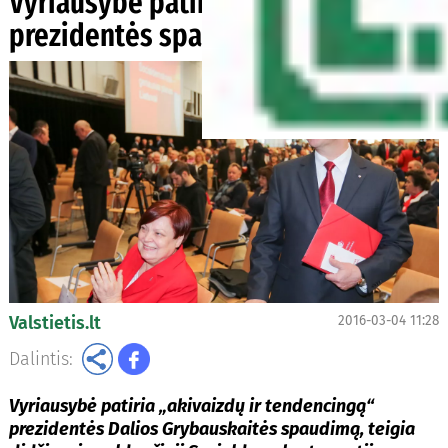
Vyriausybė patiria tendencingą
prezidentės spaudimą
Valstietis.lt
2016-03-04 11:28
Dalintis:
Vyriausybė patiria „akivaizdų ir tendencingą“
prezidentės Dalios Grybauskaitės spaudimą, teigia