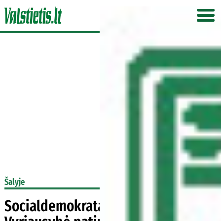
Šalyje
Socialdemokratai pratrūko: