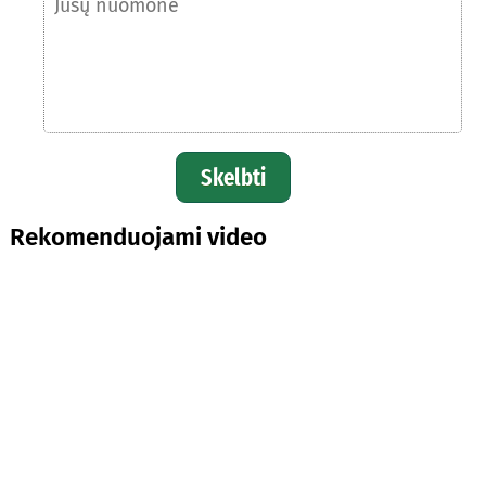
Skelbti
Rekomenduojami video