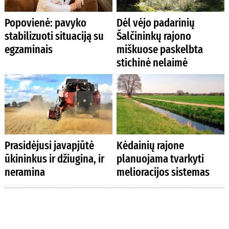
Popovienė: pavyko
Dėl vėjo padarinių
stabilizuoti situaciją su
Šalčininkų rajono
egzaminais
miškuose paskelbta
stichinė nelaimė
Prasidėjusi javapjūtė
Kėdainių rajone
ūkininkus ir džiugina, ir
planuojama tvarkyti
neramina
melioracijos sistemas