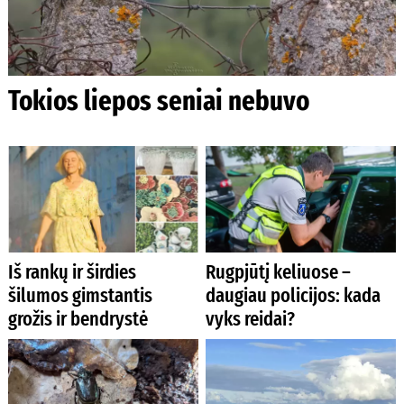
Tokios liepos seniai nebuvo
Iš rankų ir širdies
Rugpjūtį keliuose –
šilumos gimstantis
daugiau policijos: kada
grožis ir bendrystė
vyks reidai?