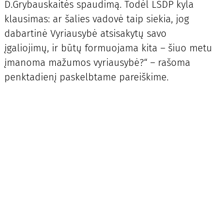
D.Grybauskaitės spaudimą. Todėl LSDP kyla
klausimas: ar šalies vadovė taip siekia, jog
dabartinė Vyriausybė atsisakytų savo
įgaliojimų, ir būtų formuojama kita – šiuo metu
įmanoma mažumos vyriausybė?“ – rašoma
penktadienį paskelbtame pareiškime.