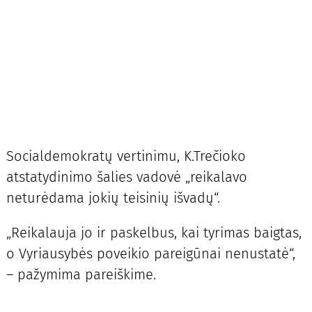
Socialdemokratų vertinimu, K.Trečioko
atstatydinimo šalies vadovė „reikalavo
neturėdama jokių teisinių išvadų“.
„Reikalauja jo ir paskelbus, kai tyrimas baigtas,
o Vyriausybės poveikio pareigūnai nenustatė“,
– pažymima pareiškime.