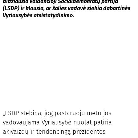
didžiausia valdančioji Socialdemokratų partija
(LSDP) ir klausia, ar šalies vadovė siekia dabartinės
Vyriausybės atsistatydinimo.
„LSDP stebina, jog pastaruoju metu jos
vadovaujama Vyriausybė nuolat patiria
akivaizdų ir tendencingą prezidentės