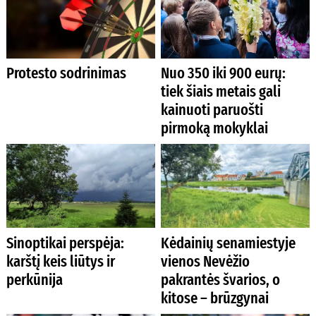
Protesto sodrinimas
Nuo 350 iki 900 eurų:
tiek šiais metais gali
kainuoti paruošti
pirmoką mokyklai
Sinoptikai perspėja:
Kėdainių senamiestyje
karštį keis liūtys ir
vienos Nevėžio
perkūnija
pakrantės švarios, o
kitose – brūzgynai