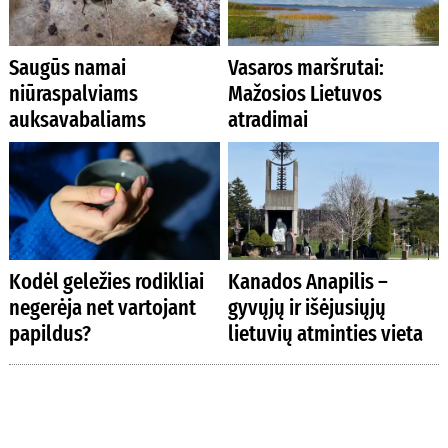
Saugūs namai
Vasaros maršrutai:
niūraspalviams
Mažosios Lietuvos
auksavabaliams
atradimai
Kodėl geležies rodikliai
Kanados Anapilis –
negerėja net vartojant
gyvųjų ir išėjusiųjų
papildus?
lietuvių atminties vieta