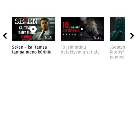
17:50
12:25
Se7en – kai tamsa
10 įsimintinų
„Septynių Kar
tampa meno kūriniu
detektyvinių serialų
Riteris" – kai
paprastumas 