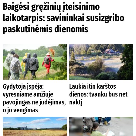
Baigėsi gręžinių įteisinimo
laikotarpis: savininkai susizgribo
paskutinėmis dienomis
Gydytoja įspėja:
Laukia itin karštos
vyresniame amžiuje
dienos: tvanku bus net
pavojingas ne judėjimas,
naktį
o jo vengimas