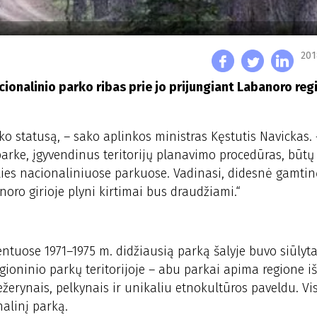
201
acionalinio parko ribas prie jo prijungiant Labanoro reg
ko statusą, – sako aplinkos ministras Kęstutis Navickas. 
arke, įgyvendinus teritorijų planavimo procedūras, būtų 
šalies nacionaliniuose parkuose. Vadinasi, didesnė gamtin
oro girioje plyni kirtimai bus draudžiami.“
uose 1971–1975 m. didžiausią parką šalyje buvo siūlyta 
gioninio parkų teritorijoje – abu parkai apima regione iš
žerynais, pelkynais ir unikaliu etnokultūros paveldu. Vi
alinį parką.