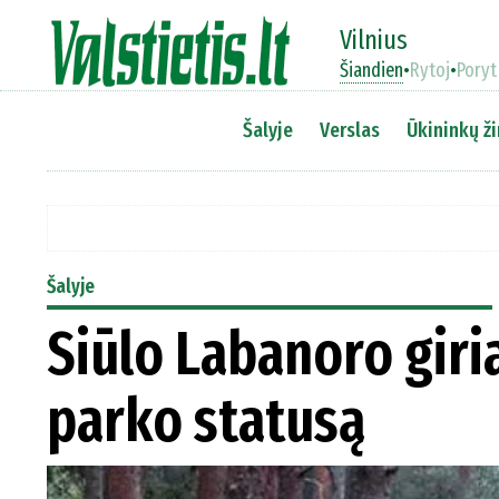
Vilnius
Šiandien
•
Rytoj
•
Poryt
Šalyje
Verslas
Ūkininkų ži
Šalyje
Siūlo Labanoro giria
parko statusą