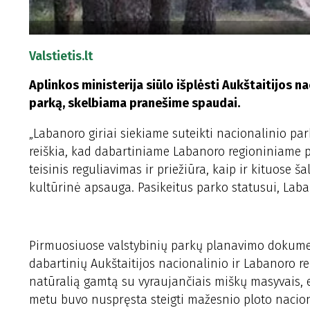
Valstietis.lt
Aplinkos ministerija siūlo išplėsti Aukštaitijos n
parką, skelbiama pranešime spaudai.
„Labanoro giriai siekiame suteikti nacionalinio par
reiškia, kad dabartiniame Labanoro regioniniame p
teisinis reguliavimas ir priežiūra, kaip ir kituose 
kultūrinė apsauga. Pasikeitus parko statusui, Laban
Pirmuosiuose valstybinių parkų planavimo dokument
dabartinių Aukštaitijos nacionalinio ir Labanoro re
natūralią gamtą su vyraujančiais miškų masyvais, e
metu buvo nuspręsta steigti mažesnio ploto nacion