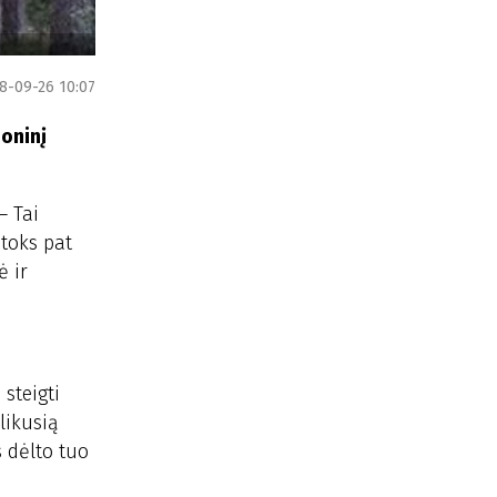
8-09-26 10:07
ioninį
– Tai
toks pat
ė ir
steigti
likusią
s dėlto tuo