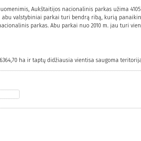
duomenimis, Aukštaitijos nacionalinis parkas užima 41055
e abu valstybiniai parkai turi bendrą ribą, kurią panaiki
 nacionalinis parkas. Abu parkai nuo 2010 m. jau turi vi
6364,70 ha ir taptų didžiausia vientisa saugoma teritorija