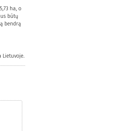
,73 ha, o
nus būtų
eną bendrą
 Lietuvoje.