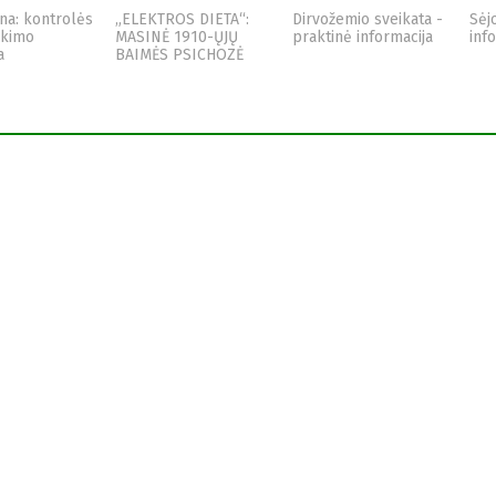
na: kontrolės
„ELEKTROS DIETA“:
Dirvožemio sveikata -
Sėj
nkimo
MASINĖ 1910-ŲJŲ
praktinė informacija
inf
a
BAIMĖS PSICHOZĖ