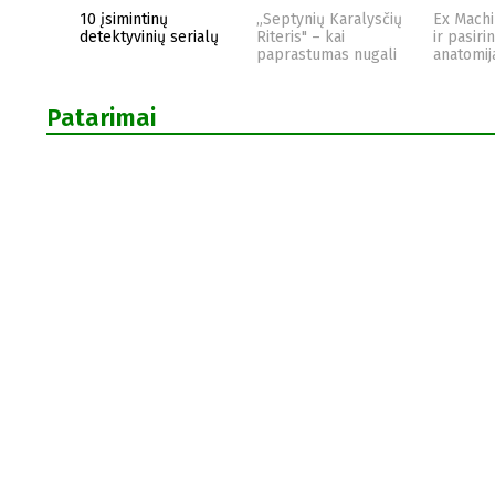
10 įsimintinų
„Septynių Karalysčių
Ex Machi
detektyvinių serialų
Riteris" – kai
ir pasiri
paprastumas nugali
anatomij
Patarimai