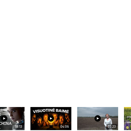
18:13
04:06
03:23