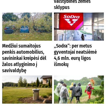
valstybinės žemės
sklypus
Medžiui sumaitojus
„Sodra“: per metus
penkis automobilius,
gyventojai neatsiėmė
savininkai kreipėsi dėl
4,6 mln. eurų ligos
žalos atlyginimo į
išmokų
savivaldybę