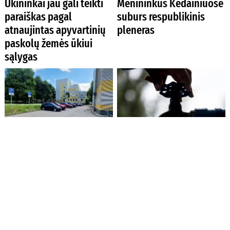
Ūkininkai jau gali teikti
Menininkus Kėdainiuose
paraiškas pagal
suburs respublikinis
atnaujintas apyvartinių
pleneras
paskolų žemės ūkiui
sąlygas
Prie Priėmimo–skubios
Baigėsi ketverius metus
pagalbos skyriaus – 15
trukęs neįregistruotų
minučių taisyklė
gręžinių įteisinimo
laikotarpis