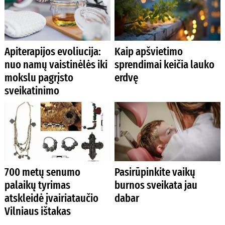
Apiterapijos evoliucija:
Kaip apšvietimo
nuo namų vaistinėlės iki
sprendimai keičia lauko
mokslu pagrįsto
erdvę
sveikatinimo
700 metų senumo
Pasirūpinkite vaikų
palaikų tyrimas
burnos sveikata jau
atskleidė įvairiataučio
dabar
Vilniaus ištakas