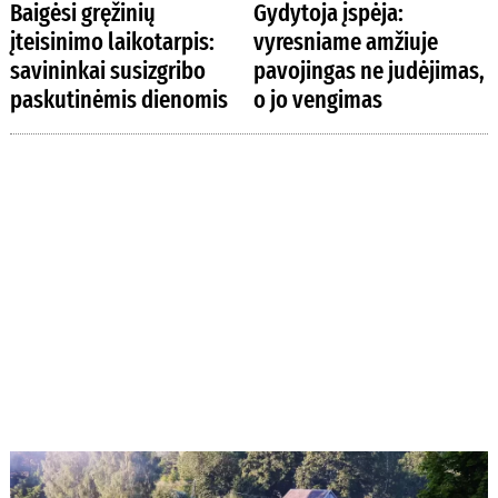
Baigėsi gręžinių
Gydytoja įspėja:
įteisinimo laikotarpis:
vyresniame amžiuje
savininkai susizgribo
pavojingas ne judėjimas,
paskutinėmis dienomis
o jo vengimas