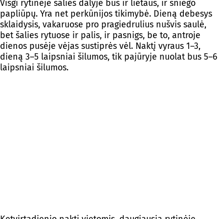
Visgi rytinėje šalies dalyje bus ir lietaus, ir sniego
papliūpų. Yra net perkūnijos tikimybė. Dieną debesys
sklaidysis, vakaruose pro pragiedrulius nušvis saulė,
bet šalies rytuose ir palis, ir pasnigs, be to, antroje
dienos pusėje vėjas sustiprės vėl. Naktį vyraus 1–3,
dieną 3–5 laipsniai šilumos, tik pajūryje nuolat bus 5–6
laipsniai šilumos.
Ketvirtadienio naktį vietomis, daugiausia rytinėje