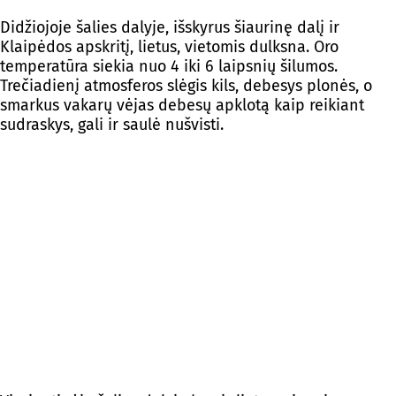
Didžiojoje šalies dalyje, išskyrus šiaurinę dalį ir
Klaipėdos apskritį, lietus, vietomis dulksna. Oro
temperatūra siekia nuo 4 iki 6 laipsnių šilumos.
Trečiadienį atmosferos slėgis kils, debesys plonės, o
smarkus vakarų vėjas debesų apklotą kaip reikiant
sudraskys, gali ir saulė nušvisti.