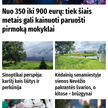
Nuo 350 iki 900 eurų: tiek šiais
metais gali kainuoti paruošti
pirmoką mokyklai
Sinoptikai perspėja:
Kėdainių senamiestyje
karštį keis liūtys ir
vienos Nevėžio
perkūnija
pakrantės švarios, o
kitose – brūzgynai