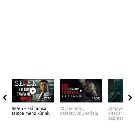
17:50
12:25
Se7en – kai tamsa
10 įsimintinų
„Septynių Kar
tampa meno kūriniu
detektyvinių serialų
Riteris" – kai
paprastumas 