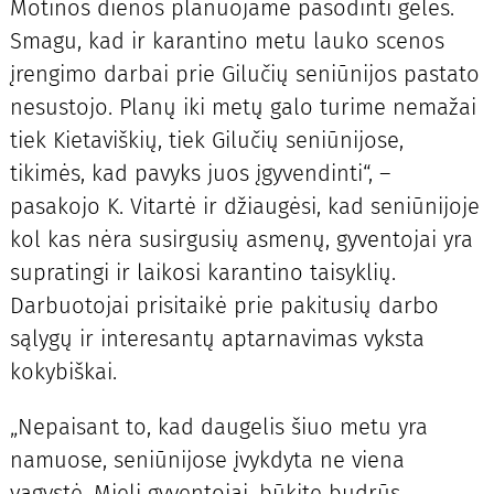
Motinos dienos planuojame pasodinti gėles.
Smagu, kad ir karantino metu lauko scenos
įrengimo darbai prie Gilučių seniūnijos pastato
nesustojo. Planų iki metų galo turime nemažai
tiek Kietaviškių, tiek Gilučių seniūnijose,
tikimės, kad pavyks juos įgyvendinti“, –
pasakojo K. Vitartė ir džiaugėsi, kad seniūnijoje
kol kas nėra susirgusių asmenų, gyventojai yra
supratingi ir laikosi karantino taisyklių.
Darbuotojai prisitaikė prie pakitusių darbo
sąlygų ir interesantų aptarnavimas vyksta
kokybiškai.
„Nepaisant to, kad daugelis šiuo metu yra
namuose, seniūnijose įvykdyta ne viena
vagystė. Mieli gyventojai, būkite budrūs,