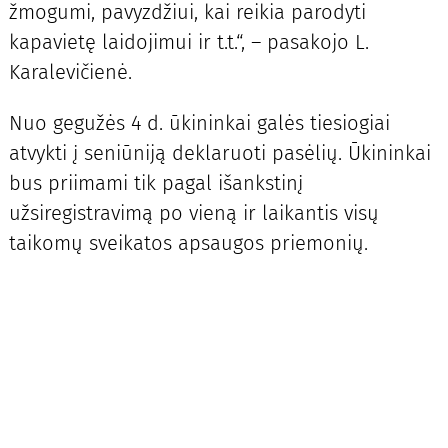
žmogumi, pavyzdžiui, kai reikia parodyti
kapavietę laidojimui ir t.t.“, – pasakojo L.
Karalevičienė.
Nuo gegužės 4 d. ūkininkai galės tiesiogiai
atvykti į seniūniją dekla­ruoti pasėlių. Ūkininkai
bus priimami tik pagal išankstinį
užsiregistravimą po vieną ir laikantis visų
taikomų sveikatos apsaugos priemonių.