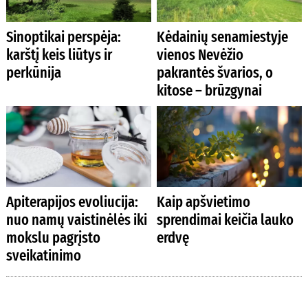
Sinoptikai perspėja:
Kėdainių senamiestyje
karštį keis liūtys ir
vienos Nevėžio
perkūnija
pakrantės švarios, o
kitose – brūzgynai
Apiterapijos evoliucija:
Kaip apšvietimo
nuo namų vaistinėlės iki
sprendimai keičia lauko
mokslu pagrįsto
erdvę
sveikatinimo