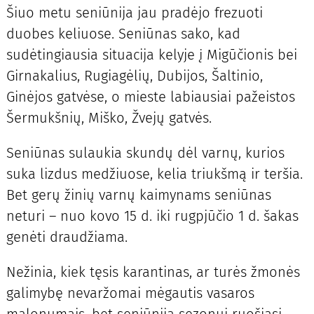
Šiuo metu seniūnija jau pradėjo frezuoti
duobes keliuose. Seniūnas sako, kad
sudėtingiausia situacija kelyje į Migūčionis bei
Girnakalius, Rugiagėlių, Dubijos, Šaltinio,
Ginėjos gatvėse, o mieste labiausiai pažeistos
Šermukšnių, Miško, Žvejų gatvės.
Seniūnas sulaukia skundų dėl varnų, kurios
suka lizdus medžiuo­se, kelia triukšmą ir teršia.
Bet gerų žinių varnų kaimynams seniūnas
neturi – nuo kovo 15 d. iki rugpjūčio 1 d. šakas
genėti draudžiama.
Nežinia, kiek tęsis karantinas, ar turės žmonės
galimybę nevaržomai mėgautis vasaros