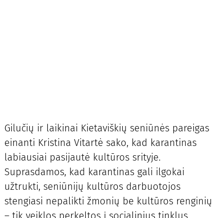
Gilučių ir laikinai Kietaviškių seniūnės pareigas
einanti Kristina Vitartė sako, kad karantinas
labiausiai pasijautė kultūros srityje.
Suprasdamos, kad karantinas gali ilgokai
užtrukti, seniūnijų kultūros darbuotojos
stengiasi nepalikti žmonių be kultūros renginių
– tik veiklos perkeltos į socialinius tinklus,