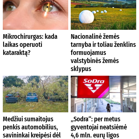
Mikrochirurgas: kada
Nacionalinė žemės
laikas operuoti
tarnyba ir toliau ženklins
kataraktą?
formuojamus
valstybinės žemės
sklypus
Medžiui sumaitojus
„Sodra“: per metus
penkis automobilius,
gyventojai neatsiėmė
savininkai kreipėsi dėl
4,6 mln. eurų ligos