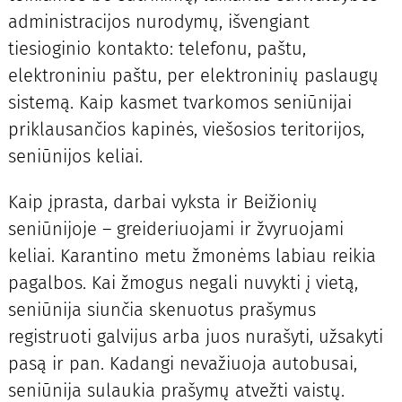
administracijos nurodymų, išvengiant
tiesioginio kontakto: telefonu, paštu,
elektroniniu paštu, per elektroninių paslaugų
sistemą. Kaip kasmet tvarkomos se­niūnijai
priklausančios kapinės, viešosios teritorijos,
seniūnijos keliai.
Kaip įprasta, darbai vyksta ir Beižionių
seniūnijoje – greideriuojami ir žvyruojami
keliai. Karantino metu žmonėms labiau reikia
pagalbos. Kai žmogus negali nuvykti į vietą,
seniūnija siunčia skenuotus prašymus
registruoti galvijus arba juos nurašyti, užsakyti
pasą ir pan. Kadangi nevažiuoja autobusai,
seniūnija sulaukia prašymų atvežti vaistų.