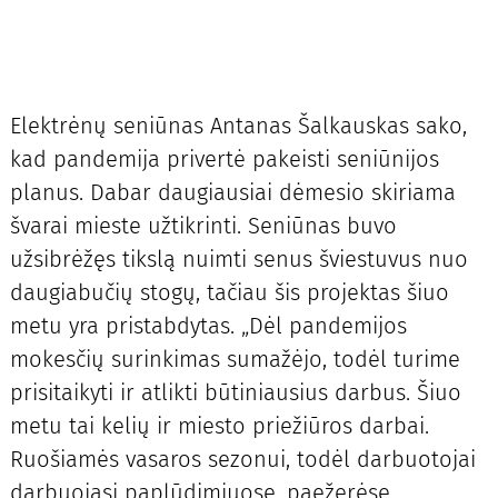
Elektrėnų seniūnas Antanas Šalkauskas sako,
kad pandemija privertė pakeisti seniūnijos
planus. Dabar daugiausiai dėmesio skiriama
švarai mieste užtikrinti. Seniūnas buvo
užsibrėžęs tikslą nuimti senus šviestuvus nuo
daugiabučių stogų, tačiau šis projektas šiuo
metu yra pristabdytas. „Dėl pandemijos
mokesčių surinkimas sumažėjo, todėl turime
prisitaikyti ir atlikti būtiniausius darbus. Šiuo
metu tai kelių ir miesto priežiūros darbai.
Ruošiamės vasaros sezonui, todėl darbuotojai
darbuojasi paplūdimiuose, paežerėse,