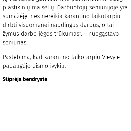
plastikinių maišelių. Dar­buotojų seniūnijoje yra
sumažėję, nes nereikia karantino laikotarpiu
dirbti visuomenei naudingus darbus, o tai
žymus darbo jėgos trūkumas“, – nuogąstavo
seniūnas.
Pastebima, kad karantino laikotarpiu Vievyje
padaugėjo eismo įvykių.
Stiprėja bendrystė