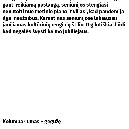
gauti reikiamą paslaugą, seniūnijos stengiasi
nenutolti nuo metinio plano ir viliasi, kad pandemija
ilgai neužsibus. Karantinas seniūnijose labiausiai
jaučiamas kultūrinių renginių štiliu. O gilutiškiai liūdi,
kad ne­galės švęsti kaimo jubiliejaus.
Kolumbariumas – gegužę