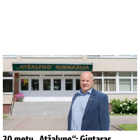
30 metų „Atžalyne“: Gintaras