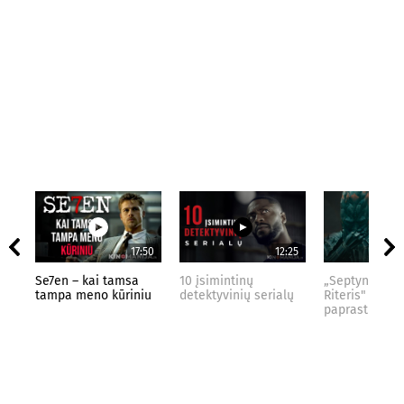
17:50
12:25
Se7en – kai tamsa
10 įsimintinų
„Septynių Kar
tampa meno kūriniu
detektyvinių serialų
Riteris" – kai
paprastumas 