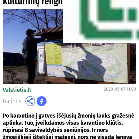
kultūrinių renginių
Valstietis.lt
2020-05-07 11:00
Dalintis:
Po karantino į gatves išėjusių žmonių lauks gražesnė
aplinka. Tuo, įveikdamos visas karantino kliūtis,
rūpinasi 8 savivaldybės seniūnijos. Ir nors
žmogiškieji­ ištekliai mažesni, nors ne visada lengva