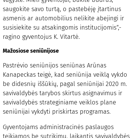
saugokite savo turtą, o pastebėję įtartinus
asmenis ar automobilius nelikite abejingi ir
susisiekite su atsakingomis institucijomis“,-
ragino gyventojus K. Vitartė.
Mažosiose seniūnijose
Pastrėvio seniūnijos seniūnas Arūnas
Kanapeckas teigė, kad seniūnija veiklą vykdo
be didesnių iššūkių, pagal seniūnijai 2020 m.
savivaldybės tarybos skirtus asignavimus ir
savivaldybės strateginiame veiklos plane
seniūnijai vykdyti pri­skirtas programas.
Gyventojams administracinės paslaugos
teikiamos be sutrikimų, laikantis savivaldybės