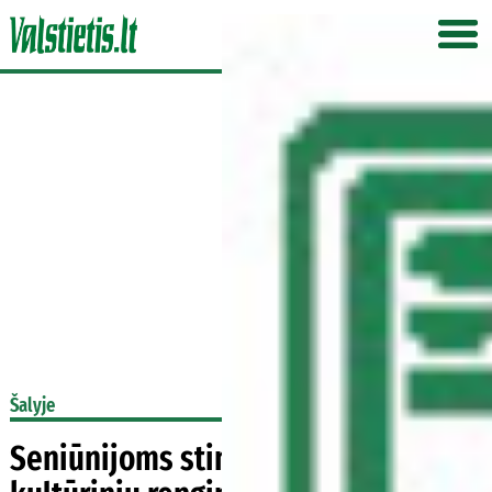
Šalyje
Seniūnijoms stinga darbo rankų ir