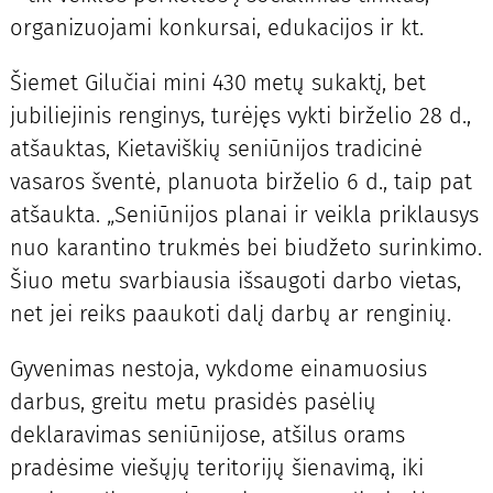
organi­zuojami konkursai, edukacijos ir kt.
Šiemet Gilučiai mini 430 metų sukaktį, bet
jubiliejinis renginys, turėjęs vykti birželio 28 d.,
atšauktas, Kietaviškių seniūnijos tradicinė
vasaros šventė, planuota birželio 6 d., taip pat
atšaukta. „Seniūnijos planai ir veikla priklausys
nuo karantino trukmės bei biudžeto surinkimo.
Šiuo metu svarbiausia išsaugoti darbo vietas,
net jei reiks paaukoti dalį darbų ar renginių.
Gyvenimas nestoja, vykdome einamuosius
darbus, greitu metu prasidės pasėlių
deklaravimas seniūnijose, atšilus orams
pradėsime viešųjų teritorijų šienavimą, iki