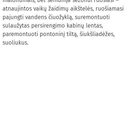
malonumais, bet seniūnija sezonui ruošiasi –
atnaujintos vaikų žaidimų aikštelės, ruošiamasi
pajungti vandens čiuožyklą, suremontuoti
sulaužytas persirengimo kabinų lentas,
paremontuoti pontoninį tiltą, šiukšliadėžes,
suoliukus.