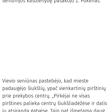
seniūnijos kasdienybę pasakojo Z. Pukėnas.
Vievio seniūnas pastebėjo, kad mieste
padaugėjo šiukšlių, ypač vienkartinių pirštinių
prie prekybos centrų. „Pirkėjai ne visas
pirštines palieka centrų šiukšliadėžėse ir dalis
jų atsiranda gatvėse. Taip pat išmetama daug