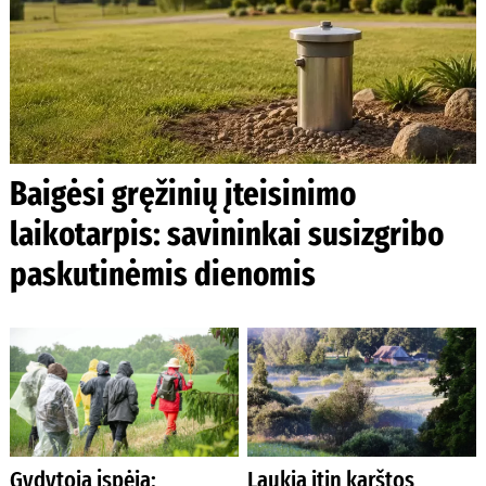
Baigėsi gręžinių įteisinimo
laikotarpis: savininkai susizgribo
paskutinėmis dienomis
Gydytoja įspėja:
Laukia itin karštos