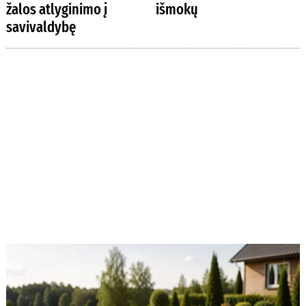
žalos atlyginimo į
išmokų
savivaldybę