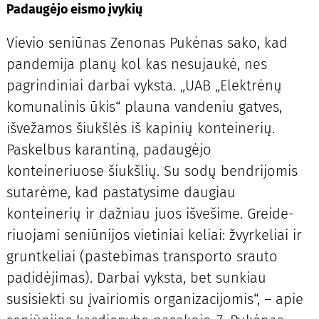
Padaugėjo eismo įvykių
Vievio seniūnas Zenonas Pu­kėnas sako, kad
pandemija planų kol kas nesujaukė, nes
pagrindiniai darbai vyksta. „UAB „Elektrėnų
komunalinis ūkis“ plauna vandeniu gatves,
išvežamos šiukšlės iš kapinių konteinerių.
Paskelbus karantiną, padaugėjo
konteineriuose šiukšlių. Su sodų bendrijomis
sutarėme, kad pastatysime daugiau
konteinerių ir dažniau juos išvešime. Greide­
riuojami seniūnijos vietiniai keliai: žvyrkeliai ir
gruntkeliai (pastebimas transporto srauto
padidėjimas). Darbai vyksta, bet sunkiau
susisiekti su įvairiomis organizacijomis“, – apie