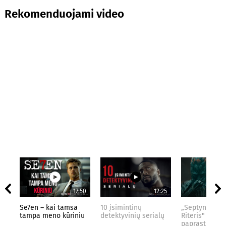
Rekomenduojami video
17:50
12:25
Se7en – kai tamsa
10 įsimintinų
„Septynių Kar
tampa meno kūriniu
detektyvinių serialų
Riteris" – kai
paprastumas 