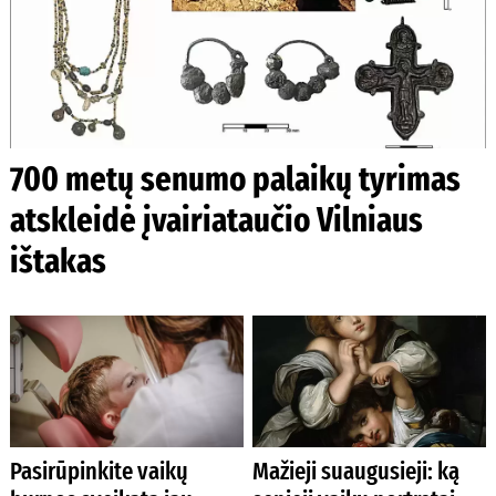
700 metų senumo palaikų tyrimas
atskleidė įvairiataučio Vilniaus
ištakas
Pasirūpinkite vaikų
Mažieji suaugusieji: ką