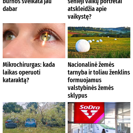
burnos sveikata jau
senieji vaikų portretai
dabar
atskleidžia apie
vaikystę?
Mikrochirurgas: kada
Nacionalinė žemės
laikas operuoti
tarnyba ir toliau ženklins
kataraktą?
formuojamus
valstybinės žemės
sklypus