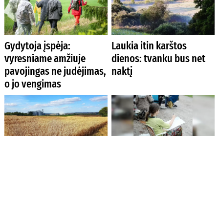
Gydytoja įspėja:
Laukia itin karštos
vyresniame amžiuje
dienos: tvanku bus net
pavojingas ne judėjimas,
naktį
o jo vengimas
Ūkininkai jau gali teikti
Menininkus Kėdainiuose
paraiškas pagal
suburs respublikinis
atnaujintas apyvartinių
pleneras
paskolų žemės ūkiui
sąlygas