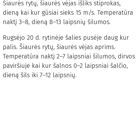
Šiaurės rytų, šiaurės vėjas išliks stiprokas,
dieną kai kur gūsiai sieks 15 m/s. Temperatūra
naktį 3–8, dieną 8–13 laipsnių šilumos.
Rugsėjo 20 d. rytinėje šalies pusėje daug kur
palis. Šiaurės rytų, šiaurės vėjas aprims.
Temperatūra naktį 2–7 laipsniai šilumos, dirvos
paviršiuje kai kur šalnos 0–2 laipsniai šalčio,
dieną šils iki 7–12 laipsnių.