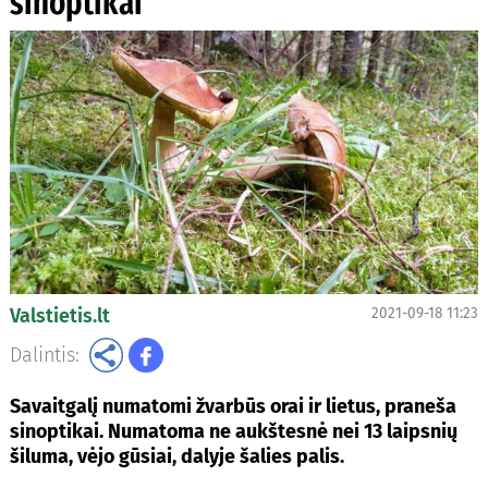
sinoptikai
Valstietis.lt
2021-09-18 11:23
Dalintis:
Savaitgalį numatomi žvarbūs orai ir lietus, praneša
sinoptikai. Numatoma ne aukštesnė nei 13 laipsnių
šiluma, vėjo gūsiai, dalyje šalies palis.