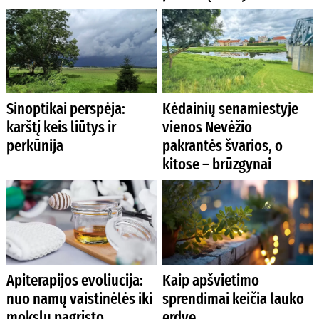
Sinoptikai perspėja:
Kėdainių senamiestyje
karštį keis liūtys ir
vienos Nevėžio
perkūnija
pakrantės švarios, o
kitose – brūzgynai
Apiterapijos evoliucija:
Kaip apšvietimo
nuo namų vaistinėlės iki
sprendimai keičia lauko
mokslu pagrįsto
erdvę