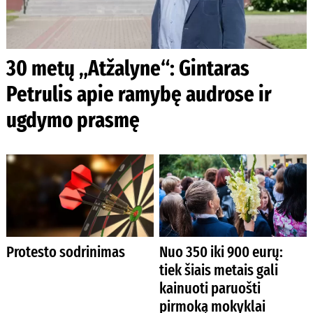
30 metų „Atžalyne“: Gintaras
Petrulis apie ramybę audrose ir
ugdymo prasmę
Protesto sodrinimas
Nuo 350 iki 900 eurų:
tiek šiais metais gali
kainuoti paruošti
pirmoką mokyklai