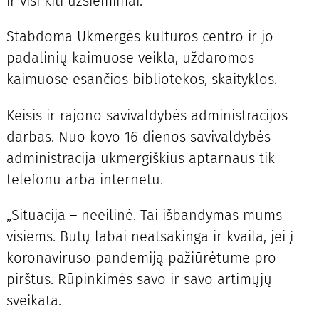
ir visi kiti užsiėmimai.
Stabdoma Ukmergės kultūros centro ir jo
padalinių kaimuose veikla, uždaromos
kaimuose esančios bibliotekos, skaityklos.
Keisis ir rajono savivaldybės administracijos
darbas. Nuo kovo 16 dienos savivaldybės
administracija ukmergiškius aptarnaus tik
telefonu arba internetu.
„Situacija – neeilinė. Tai išbandymas mums
visiems. Būtų labai neatsakinga ir kvaila, jei į
koronaviruso pandemiją pažiūrėtume pro
pirštus. Rūpinkimės savo ir savo artimųjų
sveikata.