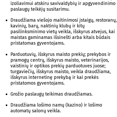
izoliavimui atskiru savivaldybių ir apgyvendinimo
paslaugų teikėjų susitarimu.
Draudžiama viešojo maitinimosi įstaigų, restoranų,
kavinių, barų, naktinių klubų ir kitų
pasilinksminimo vietų veikla, išskyrus atvejus, kai
maistas gaminamas išsinešti arba kitais būdais
pristatomas gyventojams.
Parduotuvių, išskyrus maisto prekių; prekybos ir
pramogų centrų, išskyrus maisto, veterinarijos,
vaistinių ir optikos prekių parduotuves juose;
turgaviečių, išskyrus maisto, veikla draudžiama,
išskyrus internetinę prekybą ir kai prekės
pristatomos gyventojams.
Grožio paslaugų teikimas draudžiamas.
Draudžiama lošimo namų (kazino) ir lošimo
automatų salonų veikla.