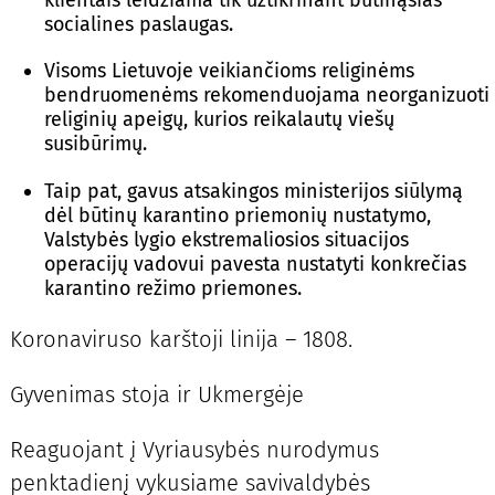
klientais leidžiama tik užtikrinant būtinąsias
socialines paslaugas.
Visoms Lietuvoje veikiančioms religinėms
bendruomenėms rekomenduojama neorganizuoti
religinių apeigų, kurios reikalautų viešų
susibūrimų.
Taip pat, gavus atsakingos ministerijos siūlymą
dėl būtinų karantino priemonių nustatymo,
Valstybės lygio ekstremaliosios situacijos
operacijų vadovui pavesta nustatyti konkrečias
karantino režimo priemones.
Koronaviruso karštoji linija – 1808.
Gyvenimas stoja ir Ukmergėje
Reaguojant į Vyriausybės nurodymus
penktadienį vykusiame savivaldybės