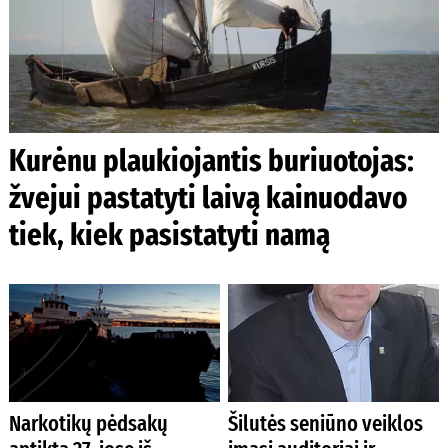
Kurėnu plaukiojantis buriuotojas:
žvejui pastatyti laivą kainuodavo
tiek, kiek pasistatyti namą
Narkotikų pėdsakų
Šilutės seniūno veiklos