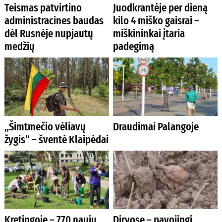
Teismas patvirtino
Juodkrantėje per dieną
administracines baudas
kilo 4 miško gaisrai –
dėl Rusnėje nupjautų
miškininkai įtaria
medžių
padegimą
„Šimtmečio vėliavų
Draudimai Palangoje
žygis“ – šventė Klaipėdai
Kretingoje – 770 naujų
Dirvose – pavojingi