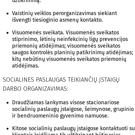
užtikrinimą.
Vaistinių veiklos perorganizavimas siekiant
išvengti tiesioginio asmenų kontakto.
Visuomenės sveikata. Visuomenės sveikatos
stiprinimo, lėtinių neinfekcinių ligų prevencijos
priemonių atidėjimas; visuomenės sveikatos
saugos kontrolės planinių patikrinimų atidėjimas;
kitų nebūtinų visuomenės sveikatos priemonių
atidėjimas.
SOCIALINES PASLAUGAS TEIKIANČIŲ ĮSTAIGŲ
DARBO ORGANIZAVIMAS:
Draudžiamas lankymas visose stacionariose
socialinių paslaugų įstaigose, šeimynose, grupinio
ir bendruomeninio gyvenimo namuose.
Kitose socialinių paslaugų įstaigose kontaktuoti su