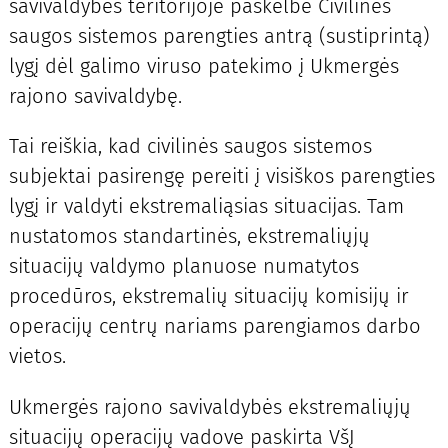
savivaldybės teritorijoje paskelbė Civilinės
saugos sistemos parengties antrą (sustiprintą)
lygį dėl galimo viruso patekimo į Ukmergės
rajono savivaldybę.
Tai reiškia, kad civilinės saugos sistemos
subjektai pasirengę pereiti į visiškos parengties
lygį ir valdyti ekstremaliąsias situacijas. Tam
nustatomos standartinės, ekstremaliųjų
situacijų valdymo planuose numatytos
procedūros, ekstremalių situacijų komisijų ir
operacijų centrų nariams parengiamos darbo
vietos.
Ukmergės rajono savivaldybės ekstremaliųjų
situacijų operacijų vadove paskirta VšĮ