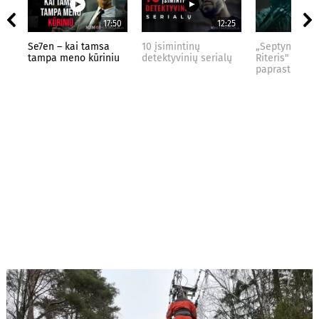
17:50
12:25
Se7en – kai tamsa
10 įsimintinų
„Septynių Kar
tampa meno kūriniu
detektyvinių serialų
Riteris" – kai
paprastumas 