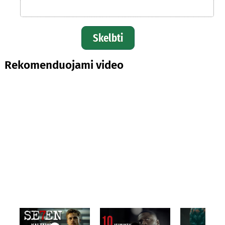
Skelbti
Rekomenduojami video