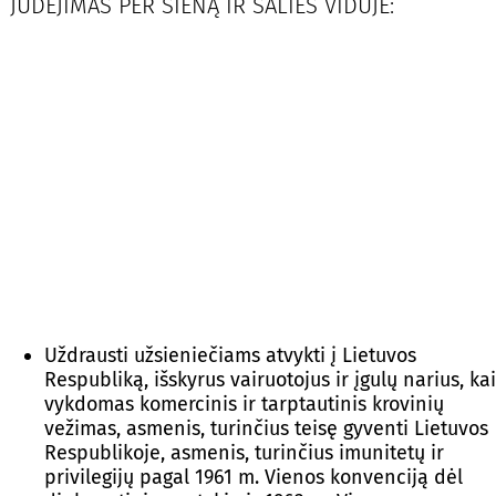
JUDĖJIMAS PER SIENĄ IR ŠALIES VIDUJE:
Uždrausti užsieniečiams atvykti į Lietuvos
Respubliką, išskyrus vairuotojus ir įgulų narius, kai
vykdomas komercinis ir tarptautinis krovinių
vežimas, asmenis, turinčius teisę gyventi Lietuvos
Respublikoje, asmenis, turinčius imunitetų ir
privilegijų pagal 1961 m. Vienos konvenciją dėl