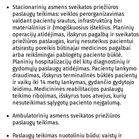
Stacionarinių asmens sveikatos priežiūros
paslaugų teikimas: veiklos perorganizavimas
valdant pacientų srautus, infrastruktūrą bei
materialinius ir žmogiškuosius išteklius. Planinių
operacijų atidėjimas, išskyrus pagalbą ir sveikatos
priežiūros paslaugas, kurių nesuteikus pacientui
atsirastų poreikis būtinajai medicinos pagalbai
arba reikšmingai pablogėtų paciento būklė.
Planinių hospitalizacijų dėl kitų diagnostinių ir
gydomųjų paslaugų atidėjimas. Pacientų lankymo
draudimas, išskyrus terminalinės būklės pacientų
ir vaikų iki 14 metų lankymas, gydančio gydytojo
leidimu. Medicininės reabilitacijos paslaugų
teikimo ribojimas, išskyrus tuos atvejus, kurių
nesuteikimas sąlygotų paciento neįgalumą.
Ambulatorinių asmens sveikatos priežiūros
paslaugų teikimas.
Paslaugų teikimas nuotoliniu būdu: vaistų ir