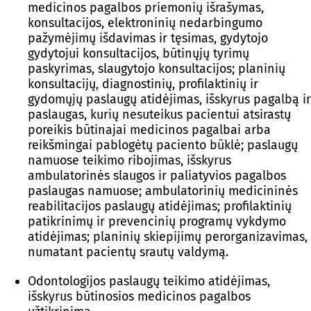
medicinos pagalbos priemonių išrašymas,
konsultacijos, elektroninių nedarbingumo
pažymėjimų išdavimas ir tęsimas, gydytojo
gydytojui konsultacijos, būtinųjų tyrimų
paskyrimas, slaugytojo konsultacijos; planinių
konsultacijų, diagnostinių, profilaktinių ir
gydomųjų paslaugų atidėjimas, išskyrus pagalbą ir
paslaugas, kurių nesuteikus pacientui atsirastų
poreikis būtinajai medicinos pagalbai arba
reikšmingai pablogėtų paciento būklė; paslaugų
namuose teikimo ribojimas, išskyrus
ambulatorinės slaugos ir paliatyvios pagalbos
paslaugas namuose; ambulatorinių medicininės
reabilitacijos paslaugų atidėjimas; profilaktinių
patikrinimų ir prevencinių programų vykdymo
atidėjimas; planinių skiepijimų perorganizavimas,
numatant pacientų srautų valdymą.
Odontologijos paslaugų teikimo atidėjimas,
išskyrus būtinosios medicinos pagalbos