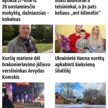
aptikta 27-iose iš
imasi auditoriai ir
28 uostamiesčio
teisininkai, o jis pats
mokyklų, dažniausias –
keliaus „ant kilimėlio“
kokainas
Kuršių mariose dėl
Ukrainietė Hanna norėtų
brakonieriavimo įkliuvo
apkabinti kiekvieną
verslininkas Arvydas
šilališkį
Komskis