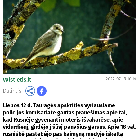
Valstietis.lt
2022-07-15 10:14
Dalintis:
Liepos 12 d. Tauragės apskrities vyriausiame
policijos komisariate gautas pranešimas apie tai,
kad Rusnėje gyvenanti moteris išvakarėse, apie
vidurdienį, girdėjo į šūvį panašius garsus. Apie 18 val.
rusniškė pastebėjo pas kaimyną medyje iškeltą