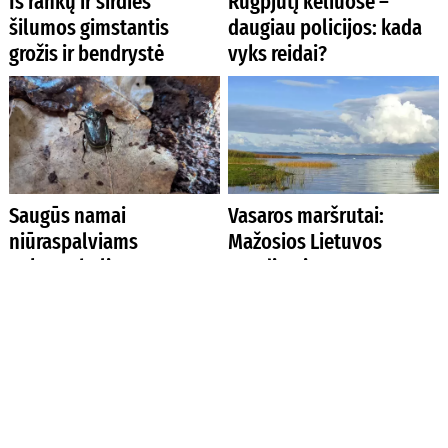
Iš rankų ir širdies
Rugpjūtį keliuose –
šilumos gimstantis
daugiau policijos: kada
grožis ir bendrystė
vyks reidai?
Saugūs namai
Vasaros maršrutai:
niūraspalviams
Mažosios Lietuvos
auksavabaliams
atradimai
Kodėl geležies rodikliai
Kanados Anapilis –