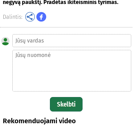
negyvą paukštį. Pradėtas ikiteisminis tyrimas.
Dalintis:
Skelbti
Rekomenduojami video