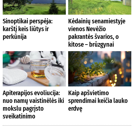
Sinoptikai perspėja:
Kėdainių senamiestyje
karštį keis liūtys ir
vienos Nevėžio
perkūnija
pakrantės švarios, o
kitose – brūzgynai
Apiterapijos evoliucija:
Kaip apšvietimo
nuo namų vaistinėlės iki
sprendimai keičia lauko
mokslu pagrįsto
erdvę
sveikatinimo