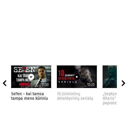
17:50
12:25
Se7en – kai tamsa
10 įsimintinų
„Septynių Kar
tampa meno kūriniu
detektyvinių serialų
Riteris" – kai
paprastumas 