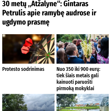
30 metų „Atžalyne“: Gintaras
Petrulis apie ramybę audrose ir
ugdymo prasmę
Protesto sodrinimas
Nuo 350 iki 900 eurų:
tiek šiais metais gali
kainuoti paruošti
pirmoką mokyklai