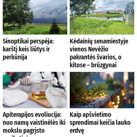
Sinoptikai perspėja:
Kėdainių senamiestyje
karštį keis liūtys ir
vienos Nevėžio
perkūnija
pakrantės švarios, o
kitose – brūzgynai
Apiterapijos evoliucija:
Kaip apšvietimo
nuo namų vaistinėlės iki
sprendimai keičia lauko
mokslu pagrįsto
erdvę