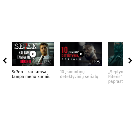
17:50
12:25
Se7en – kai tamsa
10 įsimintinų
„Septynių Kar
tampa meno kūriniu
detektyvinių serialų
Riteris" – kai
paprastumas 