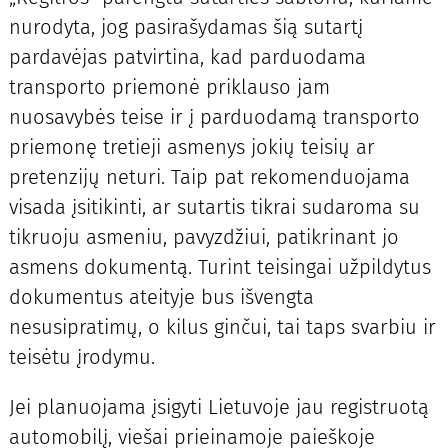
nurodyta, jog pasirašydamas šią sutartį
pardavėjas patvirtina, kad parduodama
transporto priemonė priklauso jam
nuosavybės teise ir į parduodamą transporto
priemonę tretieji asmenys jokių teisių ar
pretenzijų neturi. Taip pat rekomenduojama
visada įsitikinti, ar sutartis tikrai sudaroma su
tikruoju asmeniu, pavyzdžiui, patikrinant jo
asmens dokumentą. Turint teisingai užpildytus
dokumentus ateityje bus išvengta
nesusipratimų, o kilus ginčui, tai taps svarbiu ir
teisėtu įrodymu.
Jei planuojama įsigyti Lietuvoje jau registruotą
automobilį, viešai prieinamoje paieškoje