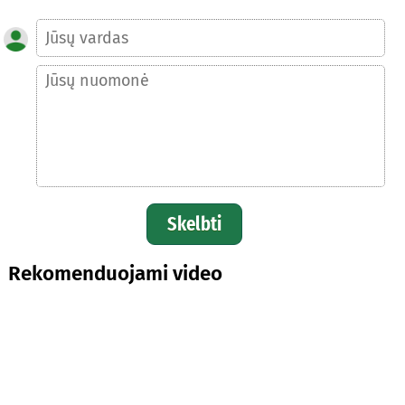
Skelbti
Rekomenduojami video