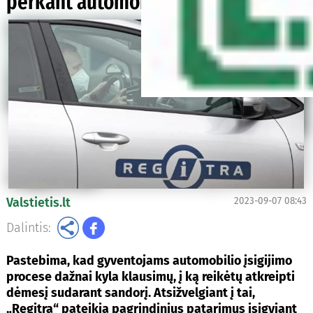
perkant automobilį
Valstietis.lt
2023-09-07 08:43
Dalintis:
Pastebima, kad gyventojams automobilio įsigijimo
procese dažnai kyla klausimų, į ką reikėtų atkreipti
dėmesį sudarant sandorį. Atsižvelgiant į tai,
„Regitra“ pateikia pagrindinius patarimus įsigyjant