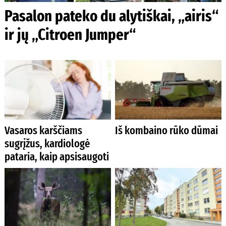
Pasalon pateko du alytiškai, „airis“
ir jų „Citroen Jumper“
Vasaros karščiams
Iš kombaino rūko dūmai
sugrįžus, kardiologė
pataria, kaip apsisaugoti