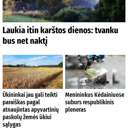
Laukia itin karštos dienos: tvanku
bus net naktį
Ūkininkai jau gali teikti
Menininkus Kėdainiuose
paraiškas pagal
suburs respublikinis
atnaujintas apyvartinių
pleneras
paskolų žemės ūkiui
sąlygas