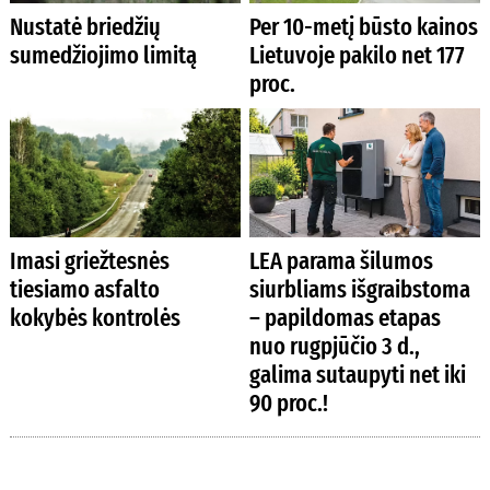
Nustatė briedžių
Per 10-metį būsto kainos
sumedžiojimo limitą
Lietuvoje pakilo net 177
proc.
Imasi griežtesnės
LEA parama šilumos
tiesiamo asfalto
siurbliams išgraibstoma
kokybės kontrolės
– papildomas etapas
nuo rugpjūčio 3 d.,
galima sutaupyti net iki
90 proc.!