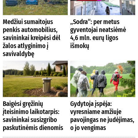
Medžiui sumaitojus
„Sodra“: per metus
penkis automobilius,
gyventojai neatsiėmė
savininkai kreipėsi dėl
4,6 mln. eurų ligos
žalos atlyginimo į
išmokų
savivaldybę
Baigėsi gręžinių
Gydytoja įspėja:
įteisinimo laikotarpis:
vyresniame amžiuje
savininkai susizgribo
pavojingas ne judėjimas,
paskutinėmis dienomis
o jo vengimas