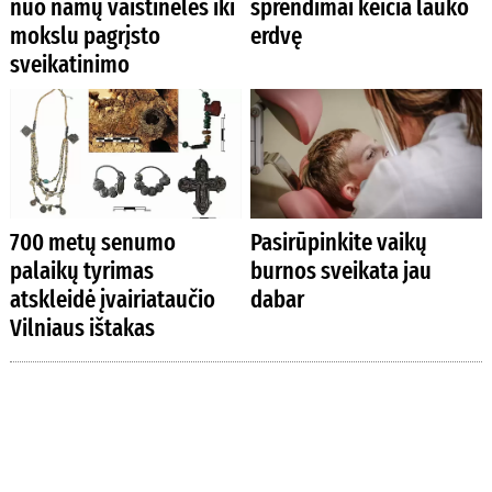
nuo namų vaistinėlės iki
sprendimai keičia lauko
mokslu pagrįsto
erdvę
sveikatinimo
700 metų senumo
Pasirūpinkite vaikų
palaikų tyrimas
burnos sveikata jau
atskleidė įvairiataučio
dabar
Vilniaus ištakas