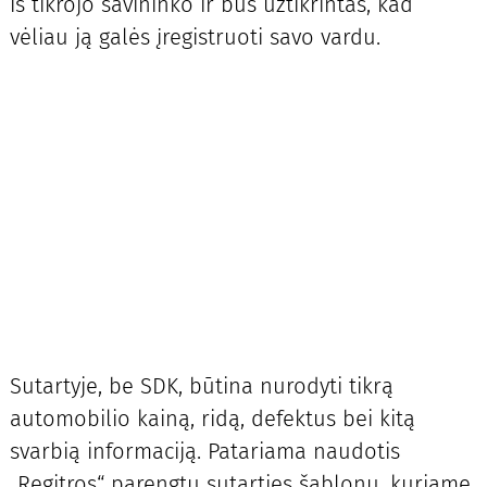
iš tikrojo savininko ir bus užtikrintas, kad
vėliau ją galės įregistruoti savo vardu.
Sutartyje, be SDK, būtina nurodyti tikrą
automobilio kainą, ridą, defektus bei kitą
svarbią informaciją. Patariama naudotis
„Regitros“ parengtu sutarties šablonu, kuriame