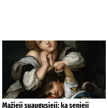
Mažieji suaugusieji: ką senieji