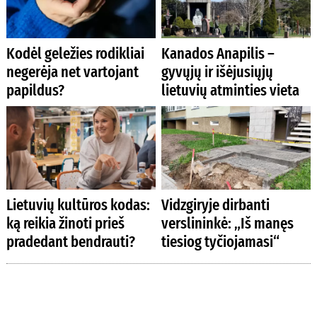
Kodėl geležies rodikliai
Kanados Anapilis –
negerėja net vartojant
gyvųjų ir išėjusiųjų
papildus?
lietuvių atminties vieta
Lietuvių kultūros kodas:
Vidzgiryje dirbanti
ką reikia žinoti prieš
verslininkė: „Iš manęs
pradedant bendrauti?
tiesiog tyčiojamasi“