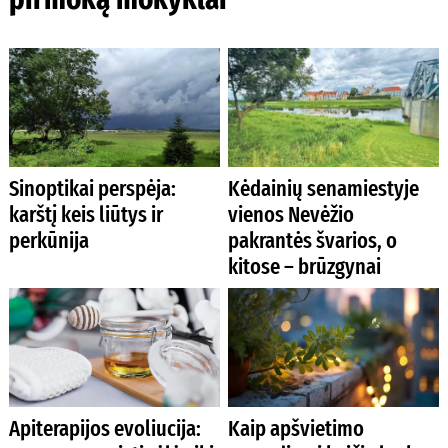
Sinoptikai perspėja:
Kėdainių senamiestyje
karštį keis liūtys ir
vienos Nevėžio
perkūnija
pakrantės švarios, o
kitose – brūzgynai
Apiterapijos evoliucija:
Kaip apšvietimo