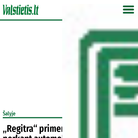
Šalyje
„Regitra“ primena, ką svarbu žinoti