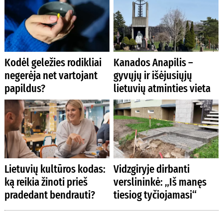
Kodėl geležies rodikliai
Kanados Anapilis –
negerėja net vartojant
gyvųjų ir išėjusiųjų
papildus?
lietuvių atminties vieta
Lietuvių kultūros kodas:
Vidzgiryje dirbanti
ką reikia žinoti prieš
verslininkė: „Iš manęs
pradedant bendrauti?
tiesiog tyčiojamasi“