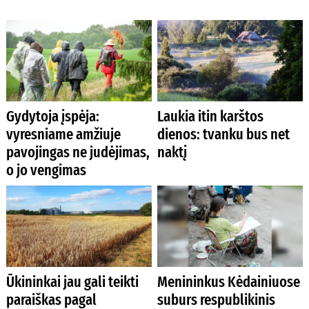
Gydytoja įspėja:
Laukia itin karštos
vyresniame amžiuje
dienos: tvanku bus net
pavojingas ne judėjimas,
naktį
o jo vengimas
Ūkininkai jau gali teikti
Menininkus Kėdainiuose
paraiškas pagal
suburs respublikinis