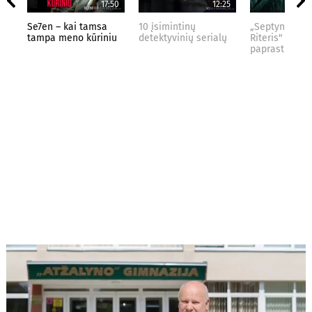
17:50
12:25
Se7en – kai tamsa
10 įsimintinų
„Septynių Kar
tampa meno kūriniu
detektyvinių serialų
Riteris" – kai
paprastumas 