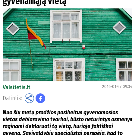
gyvenamąją vietą
Valstietis.lt
2016-01-27 09:34
Dalintis:
Nuo šių metų pradžios pasikeitus gyvenamosios
vietos deklaravimo tvarkai, būsto neturintys asmenys
raginami deklaruoti tą vietą, kurioje faktiškai
gyvena. Savivaldybių specialistai perspėja, kad to