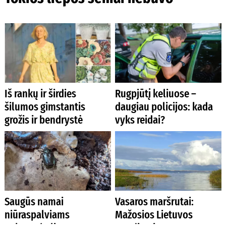
Iš rankų ir širdies
Rugpjūtį keliuose –
šilumos gimstantis
daugiau policijos: kada
grožis ir bendrystė
vyks reidai?
Saugūs namai
Vasaros maršrutai:
niūraspalviams
Mažosios Lietuvos