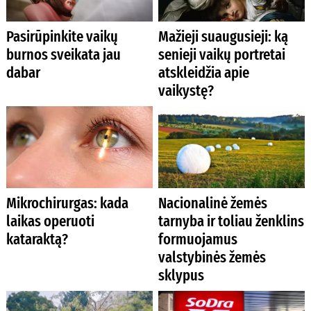
Pasirūpinkite vaikų
Mažieji suaugusieji: ką
burnos sveikata jau
senieji vaikų portretai
dabar
atskleidžia apie
vaikystę?
Mikrochirurgas: kada
Nacionalinė žemės
laikas operuoti
tarnyba ir toliau ženklins
kataraktą?
formuojamus
valstybinės žemės
sklypus