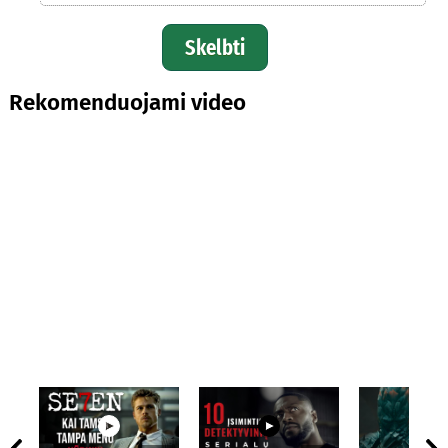
Skelbti
Rekomenduojami video