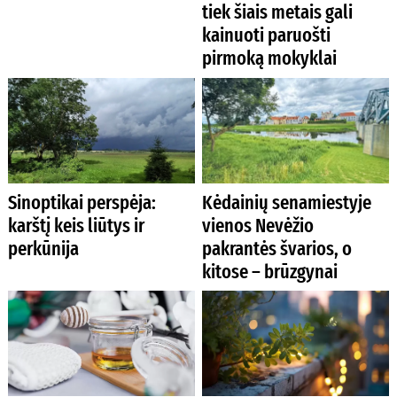
tiek šiais metais gali
kainuoti paruošti
pirmoką mokyklai
Sinoptikai perspėja:
Kėdainių senamiestyje
karštį keis liūtys ir
vienos Nevėžio
perkūnija
pakrantės švarios, o
kitose – brūzgynai