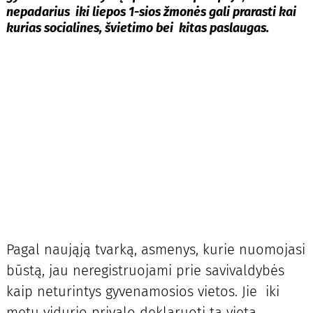
nepadarius iki liepos 1-sios žmonės gali prarasti kai
kurias socialines, švietimo bei kitas paslaugas.
Pagal naująją tvarką, asmenys, kurie nuomojasi
būstą, jau neregistruojami prie savivaldybės
kaip neturintys gyvenamosios vietos. Jie iki
metų vidurio privalo deklaruoti tą vietą,