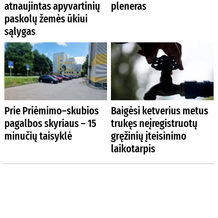
atnaujintas apyvartinių
pleneras
paskolų žemės ūkiui
sąlygas
Prie Priėmimo–skubios
Baigėsi ketverius metus
pagalbos skyriaus – 15
trukęs neįregistruotų
minučių taisyklė
gręžinių įteisinimo
laikotarpis