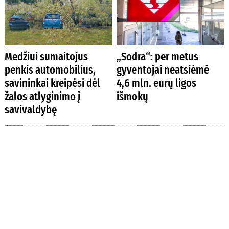
Medžiui sumaitojus
„Sodra“: per metus
penkis automobilius,
gyventojai neatsiėmė
savininkai kreipėsi dėl
4,6 mln. eurų ligos
žalos atlyginimo į
išmokų
savivaldybę